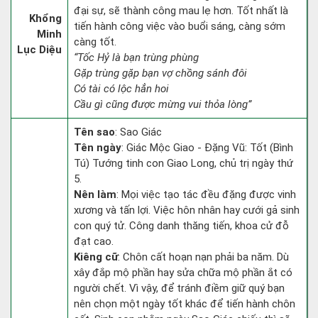
đại sự, sẽ thành công mau lẹ hơn. Tốt nhất là
Khổng
tiến hành công việc vào buổi sáng, càng sớm
Minh
càng tốt.
Lục Diệu
“Tốc Hỷ là bạn trùng phùng
Gặp trùng gặp bạn vợ chồng sánh đôi
Có tài có lộc hẳn hoi
Cầu gì cũng được mừng vui thỏa lòng”
Tên sao
: Sao Giác
Tên ngày
: Giác Mộc Giao - Đặng Vũ: Tốt (Bình
Tú) Tướng tinh con Giao Long, chủ trị ngày thứ
5.
Nên làm
: Mọi việc tạo tác đều đặng được vinh
xương và tấn lợi. Việc hôn nhân hay cưới gả sinh
con quý tử. Công danh thăng tiến, khoa cử đỗ
đạt cao.
Kiêng cữ
: Chôn cất hoạn nạn phải ba năm. Dù
xây đắp mộ phần hay sửa chữa mộ phần ắt có
người chết. Vì vậy, để tránh điềm giữ quý bạn
nên chọn một ngày tốt khác để tiến hành chôn