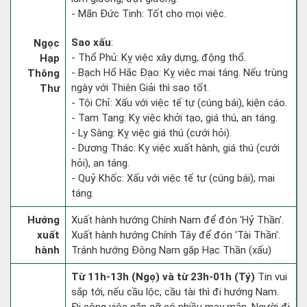
- Mãn Đức Tinh: Tốt cho mọi việc.
Sao xấu
:
Ngọc
- Thổ Phủ: Kỵ việc xây dựng, động thổ.
Hạp
- Bạch Hổ Hắc Đạo: Kỵ việc mai táng. Nếu trùng
Thông
ngày với Thiên Giải thì sao tốt.
Thư
- Tội Chỉ: Xấu với việc tế tự (cúng bái), kiện cáo.
- Tam Tang: Kỵ việc khởi tạo, giá thú, an táng.
- Ly Sàng: Kỵ việc giá thú (cưới hỏi).
- Dương Thác: Kỵ việc xuất hành, giá thú (cưới
hỏi), an táng.
- Quỷ Khốc: Xấu với việc tế tự (cúng bái), mai
táng.
Hướng
Xuất hành hướng Chính Nam để đón 'Hỷ Thần'.
xuất
Xuất hành hướng Chính Tây để đón 'Tài Thần'.
hành
Tránh hướng Đông Nam gặp Hạc Thần (xấu)
Từ 11h-13h (Ngọ) và từ 23h-01h (Tý)
Tin vui
sắp tới, nếu cầu lộc, cầu tài thì đi hướng Nam.