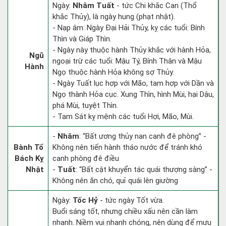
Ngày:
Nhâm Tuất
- tức Chi khắc Can (Thổ
khắc Thủy), là ngày hung (phạt nhật).
- Nạp âm: Ngày Đại Hải Thủy, kỵ các tuổi: Bính
Thìn và Giáp Thìn.
- Ngày này thuộc hành Thủy khắc với hành Hỏa,
Ngũ
ngoại trừ các tuổi: Mậu Tý, Bính Thân và Mậu
Hành
Ngọ thuộc hành Hỏa không sợ Thủy.
- Ngày Tuất lục hợp với Mão, tam hợp với Dần và
Ngọ thành Hỏa cục. Xung Thìn, hình Mùi, hại Dậu,
phá Mùi, tuyệt Thìn.
- Tam Sát kỵ mệnh các tuổi Hợi, Mão, Mùi.
-
Nhâm
: “Bất ương thủy nan canh đê phòng” -
Bành Tổ
Không nên tiến hành tháo nước để tránh khó
Bách Kỵ
canh phòng đê điều
Nhật
-
Tuất
: “Bất cật khuyển tác quái thượng sàng” -
Không nên ăn chó, quỉ quái lên giường
Ngày:
Tốc Hỷ
- tức ngày Tốt vừa.
Buổi sáng tốt, nhưng chiều xấu nên cần làm
nhanh. Niềm vui nhanh chóng, nên dùng để mưu