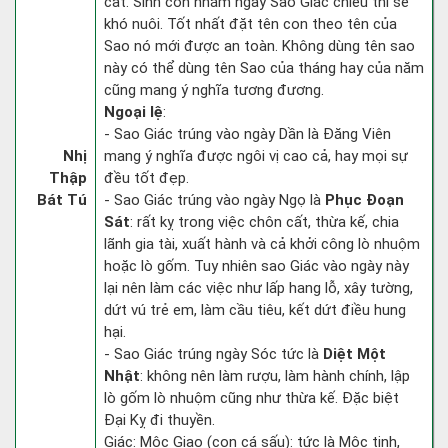
cất. Sinh con nhằm ngày Sao Giác chiếu thì sẽ
khó nuôi. Tốt nhất đặt tên con theo tên của
Sao nó mới được an toàn. Không dùng tên sao
này có thể dùng tên Sao của tháng hay của năm
cũng mang ý nghĩa tương đương.
Ngoại lệ
:
- Sao Giác trúng vào ngày Dần là Đăng Viên
Nhị
mang ý nghĩa được ngôi vị cao cả, hay mọi sự
Thập
đều tốt đẹp.
Bát Tú
- Sao Giác trúng vào ngày Ngọ là
Phục Đoạn
Sát
: rất kỵ trong việc chôn cất, thừa kế, chia
lãnh gia tài, xuất hành và cả khởi công lò nhuộm
hoặc lò gốm. Tuy nhiên sao Giác vào ngày này
lại nên làm các việc như lấp hang lỗ, xây tường,
dứt vú trẻ em, làm cầu tiêu, kết dứt điều hung
hại.
- Sao Giác trúng ngày Sóc tức là
Diệt Một
Nhật
: không nên làm rượu, làm hành chính, lập
lò gốm lò nhuộm cũng như thừa kế. Đặc biệt
Đại Kỵ đi thuyền.
Giác: Mộc Giao (con cá sấu): tức là Mộc tinh,