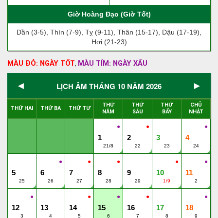
Giờ Hoàng Đạo (Giờ Tốt)
Dần (3-5), Thìn (7-9), Tỵ (9-11), Thân (15-17), Dậu (17-19),
Hợi (21-23)
MÀU ĐỎ: NGÀY TỐT
MÀU TÍM: NGÀY XẤU
,
◄
►
LỊCH ÂM THÁNG 10 NĂM 2026
THỨ
THỨ
THỨ
CHỦ
THỨ HAI
THỨ BA
THỨ TƯ
NĂM
SÁU
BẨY
NHẬT
●
●
●
1
2
3
4
21/8
22
23
24
●
●
●
●
●
5
6
7
8
9
10
11
25
26
27
28
29
1/9
2
●
●
●
●
●
12
13
14
15
16
17
18
3
4
5
6
7
8
9