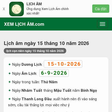
LỊCH ÂM
X
Ứng dụng Xem Lịch Âm chính
Cài đặt
xác nhất!
XEM LỊCH ÂM.com
Toggl
navig
Lịch âm ngày 15 tháng 10 năm 2026
lịch vạn niên ngày 15 tháng 10 năm 2026
15-10-2026
Ngày
Dương Lịch
:
6-9-2026
Ngày
Âm Lịch
:
Ngày trong tuần:
Thứ Năm
Ngày
Nhâm Tuất
tháng
Mậu Tuất
năm
Bính Ngọ
Ngày
Thanh Long Đầu
: xuất hành nên đi vào sáng
sớm, cầu tài thắng lợi. mọi việc như ý