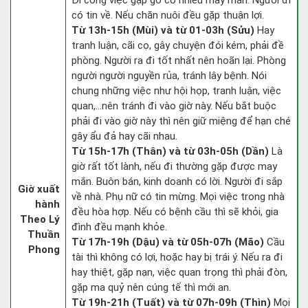
Đi công việc gặp gỡ có nhiều may mắn. Người đi
có tin về. Nếu chăn nuôi đều gặp thuận lợi.
Từ 13h-15h (Mùi) và từ 01-03h (Sửu)
Hay
tranh luận, cãi cọ, gây chuyện đói kém, phải đề
phòng. Người ra đi tốt nhất nên hoãn lại. Phòng
người người nguyền rủa, tránh lây bệnh. Nói
chung những việc như hội họp, tranh luận, việc
quan,…nên tránh đi vào giờ này. Nếu bắt buộc
phải đi vào giờ này thì nên giữ miệng để hạn ché
gây ẩu đả hay cãi nhau.
Từ 15h-17h (Thân) và từ 03h-05h (Dần)
Là
giờ rất tốt lành, nếu đi thường gặp được may
mắn. Buôn bán, kinh doanh có lời. Người đi sắp
Giờ xuất
về nhà. Phụ nữ có tin mừng. Mọi việc trong nhà
hành
đều hòa hợp. Nếu có bệnh cầu thì sẽ khỏi, gia
Theo Lý
đình đều mạnh khỏe.
Thuần
Từ 17h-19h (Dậu) và từ 05h-07h (Mão)
Cầu
Phong
tài thì không có lợi, hoặc hay bị trái ý. Nếu ra đi
hay thiệt, gặp nạn, việc quan trọng thì phải đòn,
gặp ma quỷ nên cúng tế thì mới an.
Từ 19h-21h (Tuất) và từ 07h-09h (Thìn)
Mọi