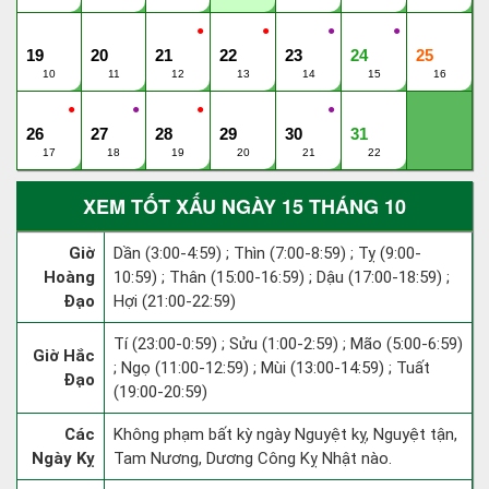
●
●
●
●
19
20
21
22
23
24
25
10
11
12
13
14
15
16
●
●
●
●
26
27
28
29
30
31
17
18
19
20
21
22
XEM TỐT XẤU NGÀY 15 THÁNG 10
Giờ
Dần (3:00-4:59) ; Thìn (7:00-8:59) ; Tỵ (9:00-
Hoàng
10:59) ; Thân (15:00-16:59) ; Dậu (17:00-18:59) ;
Đạo
Hợi (21:00-22:59)
Tí (23:00-0:59) ; Sửu (1:00-2:59) ; Mão (5:00-6:59)
Giờ Hắc
; Ngọ (11:00-12:59) ; Mùi (13:00-14:59) ; Tuất
Đạo
(19:00-20:59)
Các
Không phạm bất kỳ ngày Nguyệt kỵ, Nguyệt tận,
Ngày Kỵ
Tam Nương, Dương Công Kỵ Nhật nào.