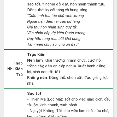
sao tốt. Ý nghĩa đỗ đạt, hôn nhân thành tựu.
Đồng thời kỵ cải táng và hung táng.
“Giác tinh tọa tác chủ vinh xương
Ngoại tiến điền tài cập nữ lang
Giá thú hôn nhân sinh quý tử
Văn nhân cập đệ kiến Quân vương
Duy hữu táng mai bất khả dụng
Tam niên chi hậu, chủ ôn đậu”
Trực Kiến
Nên làm
: Khai trương, nhậm chức, cưới hỏi,
Thập
trồng cây, đền ơn đáp nghĩa. Xuất hành đặng
Nhị Kiến
lợi, sinh con rất tốt.
Trừ
Không nên
: Động thổ, chôn cất, đào giếng, lợp
nhà.
Sao tốt
:
- Thiên Mã (Lộc Mã): Tốt cho việc giao dịch, cầu
tài lộc, kinh doanh, xuất hành.
- Nguyệt Không: Tốt cho việc làm nhà, sửa nhà,
làm giường, đặt giường.