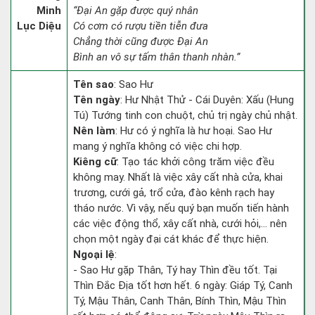
Minh
“Đại An gặp được quý nhân
Lục Diệu
Có cơm có rượu tiền tiễn đưa
Chẳng thời cũng được Đại An
Bình an vô sự tấm thân thanh nhàn.”
Tên sao
: Sao Hư
Tên ngày
: Hư Nhật Thử - Cái Duyên: Xấu (Hung
Tú) Tướng tinh con chuột, chủ trị ngày chủ nhật.
Nên làm
: Hư có ý nghĩa là hư hoại. Sao Hư
mang ý nghĩa không có việc chi hợp.
Kiêng cữ
: Tạo tác khởi công trăm việc đều
không may. Nhất là việc xây cất nhà cửa, khai
trương, cưới gả, trổ cửa, đào kênh rạch hay
tháo nước. Vì vậy, nếu quý bạn muốn tiến hành
các việc động thổ, xây cất nhà, cưới hỏi,... nên
chọn một ngày đại cát khác để thực hiện.
Ngoại lệ
:
- Sao Hư gặp Thân, Tý hay Thìn đều tốt. Tại
Thìn Đắc Địa tốt hơn hết. 6 ngày: Giáp Tý, Canh
Tý, Mậu Thân, Canh Thân, Bính Thìn, Mậu Thìn