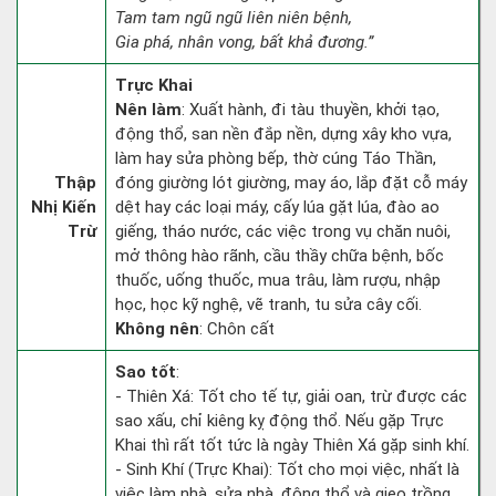
Tam tam ngũ ngũ liên niên bệnh,
Gia phá, nhân vong, bất khả đương.”
Trực Khai
Nên làm
: Xuất hành, đi tàu thuyền, khởi tạo,
động thổ, san nền đắp nền, dựng xây kho vựa,
làm hay sửa phòng bếp, thờ cúng Táo Thần,
Thập
đóng giường lót giường, may áo, lắp đặt cỗ máy
Nhị Kiến
dệt hay các loại máy, cấy lúa gặt lúa, đào ao
Trừ
giếng, tháo nước, các việc trong vụ chăn nuôi,
mở thông hào rãnh, cầu thầy chữa bệnh, bốc
thuốc, uống thuốc, mua trâu, làm rượu, nhập
học, học kỹ nghệ, vẽ tranh, tu sửa cây cối.
Không nên
: Chôn cất
Sao tốt
:
- Thiên Xá: Tốt cho tế tự, giải oan, trừ được các
sao xấu, chỉ kiêng kỵ động thổ. Nếu gặp Trực
Khai thì rất tốt tức là ngày Thiên Xá gặp sinh khí.
- Sinh Khí (Trực Khai): Tốt cho mọi việc, nhất là
việc làm nhà, sửa nhà, động thổ và gieo trồng