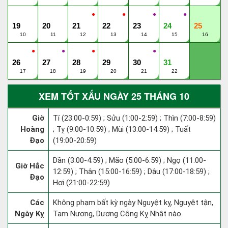
●
●
●
●
19
20
21
22
23
24
25
10
11
12
13
14
15
16
●
●
●
●
26
27
28
29
30
31
17
18
19
20
21
22
XEM TỐT XẤU NGÀY 25 THÁNG 10
Giờ
Tí (23:00-0:59) ; Sửu (1:00-2:59) ; Thìn (7:00-8:59)
Hoàng
; Tỵ (9:00-10:59) ; Mùi (13:00-14:59) ; Tuất
Đạo
(19:00-20:59)
Dần (3:00-4:59) ; Mão (5:00-6:59) ; Ngọ (11:00-
Giờ Hắc
12:59) ; Thân (15:00-16:59) ; Dậu (17:00-18:59) ;
Đạo
Hợi (21:00-22:59)
Các
Không phạm bất kỳ ngày Nguyệt kỵ, Nguyệt tận,
Ngày Kỵ
Tam Nương, Dương Công Kỵ Nhật nào.