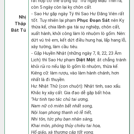
rất hợp có thể động sự. Trừ ngày Mậu Thìn ra,
còn 5 ngày còn lại kỵ chôn cất.
- Sao Hư gặp ngày Tý thì Sao Hư Đăng Viên rất
Nhị
tốt. Tuy nhiên lại phạm
Phục Đoạn Sát
nên Kỵ
Thập
thừa kế, chia lãnh gia tài sự nghiệp, chôn cất,
Bát Tú
xuất hành, khởi công làm lò nhuộm lò gốm. Nên:
dứt vú trẻ em, kết dứt điều hung hại, lấp hang lỗ,
xây tường, làm cầu tiêu.
- Gặp Huyền Nhật (những ngày 7, 8, 22, 23 Âm
Lịch) thì Sao Hư phạm
Diệt Một
: ắt chẳng tránh
khỏi rủi ro nếu lập lò gốm lò nhuộm, thừa kế.
Kiêng cữ: làm rượu, vào làm hành chánh, hơn
nhất là đi thuyền.
Hư: Nhật Thử (con chuột): Nhật tinh, sao xấu.
Khắc kỵ xây cất. Gia đạo dễ gặp bất hòa.
“Hư tinh tạo tác chủ tai ương,
Nam nữ cô miên bất nhất song,
Nội loạn phong thanh vô lễ tiết,
Nhi tôn, tức phụ bạn nhân sàng,
Khai môn, phóng thủy chiêu tai họa,
Hổ giảo, xà thương cập tốt vong.