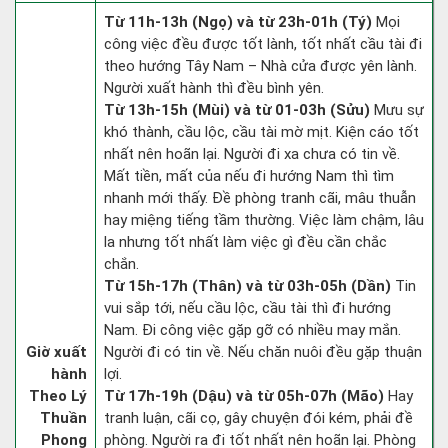
Từ 11h-13h (Ngọ) và từ 23h-01h (Tý)
Mọi
công việc đều được tốt lành, tốt nhất cầu tài đi
theo hướng Tây Nam – Nhà cửa được yên lành.
Người xuất hành thì đều bình yên.
Từ 13h-15h (Mùi) và từ 01-03h (Sửu)
Mưu sự
khó thành, cầu lộc, cầu tài mờ mịt. Kiện cáo tốt
nhất nên hoãn lại. Người đi xa chưa có tin về.
Mất tiền, mất của nếu đi hướng Nam thì tìm
nhanh mới thấy. Đề phòng tranh cãi, mâu thuẫn
hay miệng tiếng tầm thường. Việc làm chậm, lâu
la nhưng tốt nhất làm việc gì đều cần chắc
chắn.
Từ 15h-17h (Thân) và từ 03h-05h (Dần)
Tin
vui sắp tới, nếu cầu lộc, cầu tài thì đi hướng
Nam. Đi công việc gặp gỡ có nhiều may mắn.
Giờ xuất
Người đi có tin về. Nếu chăn nuôi đều gặp thuận
hành
lợi.
Theo Lý
Từ 17h-19h (Dậu) và từ 05h-07h (Mão)
Hay
Thuần
tranh luận, cãi cọ, gây chuyện đói kém, phải đề
Phong
phòng. Người ra đi tốt nhất nên hoãn lại. Phòng