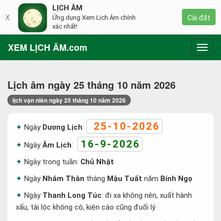
LỊCH ÂM
X
Ứng dụng Xem Lịch Âm chính
Cài đặt
xác nhất!
XEM LỊCH ÂM.com
Toggl
navig
Lịch âm ngày 25 tháng 10 năm 2026
lịch vạn niên ngày 25 tháng 10 năm 2026
25-10-2026
Ngày
Dương Lịch
:
16-9-2026
Ngày
Âm Lịch
:
Ngày trong tuần:
Chủ Nhật
Ngày
Nhâm Thân
tháng
Mậu Tuất
năm
Bính Ngọ
Ngày
Thanh Long Túc
: đi xa không nên, xuất hành
xấu, tài lộc không có, kiện cáo cũng đuối lý