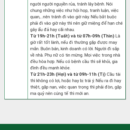
người người nguyền rủa, tránh lây bệnh. Nói
chung những việc như hội họp, tranh luận, việc
quan,…nên tránh đi vào giờ này. Nếu bắt buộc
phải đi vào giờ này thì nên giữ miệng để hạn ché
gây ẩu đả hay cãi nhau.
Từ 19h-21h (Tuất) và từ 07h-09h (Thìn)
Là
giờ rất tốt lành, nếu đi thường gặp được may
mắn. Buôn bán, kinh doanh có lời. Người đi sắp
về nhà. Phụ nữ có tin mừng. Mọi việc trong nhà
đều hòa hợp. Nếu có bệnh cầu thì sẽ khỏi, gia
đình đều mạnh khỏe.
Từ 21h-23h (Hợi) và từ 09h-11h (Tị)
Cầu tài
thì không có lợi, hoặc hay bị trái ý. Nếu ra đi hay
thiệt, gặp nạn, việc quan trọng thì phải đòn, gặp
ma quỷ nên cúng tế thì mới an.