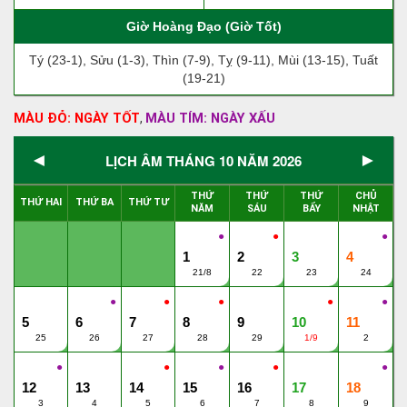
Giờ Hoàng Đạo (Giờ Tốt)
Tý (23-1), Sửu (1-3), Thìn (7-9), Tỵ (9-11), Mùi (13-15), Tuất
(19-21)
MÀU ĐỎ: NGÀY TỐT
MÀU TÍM: NGÀY XẤU
,
◄
►
LỊCH ÂM THÁNG 10 NĂM 2026
THỨ
THỨ
THỨ
CHỦ
THỨ HAI
THỨ BA
THỨ TƯ
NĂM
SÁU
BẨY
NHẬT
●
●
●
1
2
3
4
21/8
22
23
24
●
●
●
●
●
5
6
7
8
9
10
11
25
26
27
28
29
1/9
2
●
●
●
●
●
12
13
14
15
16
17
18
3
4
5
6
7
8
9