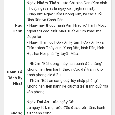
Ngày:
Nhâm Thân
- tức Chi sinh Can (Kim sinh
Thủy), ngày này là ngày cát (nghĩa nhật).
- Nạp âm: Ngày Kiếm Phong Kim, kỵ các tuổi:
Bính Dần và Canh Dần.
Ngũ
- Ngày này thuộc hành Kim khắc với hành Mộc,
Hành
ngoại trừ các tuổi: Mậu Tuất vì Kim khắc mà
được lợi.
- Ngày Thân lục hợp với Tỵ, tam hợp với Tý và
Thìn thành Thủy cục. Xung Dần, hình Dần, hình
Hợi, hại Hợi, phá Tỵ, tuyệt Mão.
-
Nhâm
: “Bất ương thủy nan canh đê phòng” -
Không nên tiến hành tháo nước để tránh khó
Bành Tổ
canh phòng đê điều
Bách Kỵ
-
Thân
: “Bất an sàng quỷ túy nhập phòng” -
Nhật
Không nên tiến hành kê giường để tránh quỷ ma
vào phòng
Ngày:
Đại An
- tức ngày Cát.
Là ngày tốt, mọi việc đều được yên tâm, hành
Khổng
sự thành công.