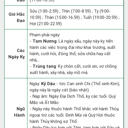
Đạo
(17:00-18:59)
Sửu (1:00-2:59) ; Thìn (7:00-8:59) ; Tỵ (9:00-
Giờ Hắc
10:59) ; Thân (15:00-16:59) ; Tuất (19:00-20:59) ;
Đạo
Hợi (21:00-22:59)
Phạm phải ngày:
-
Tam Nương
: Là ngày xấu, ngày này kỵ tiến
hành các việc trọng đại như khai trương, xuất
Các
hành, cưới hỏi, động thổ, sửa chữa hay cất
Ngày Kỵ
nhà,...
-
Trùng tang
: Kỵ chôn cất, cưới xin, vợ chồng
xuất hành, xây nhà, xây mồ mả.
Ngày:
Kỷ Dậu
- tức Can sinh Chi (Thổ sinh Kim),
ngày này là ngày cát (bảo nhật).
- Nạp âm: Ngày Đại Dịch Thổ, kỵ các tuổi: Quý
Mão và Ất Mão.
Ngũ
- Ngày này thuộc hành Thổ khắc với hành Thủy,
Hành
ngoại trừ các tuổi: Đinh Mùi và Quý Hợi thuộc
hành Thủy không sợ Thổ.
- Ngày Dậu lục hợp với Thìn, tam hợp với Sửu và