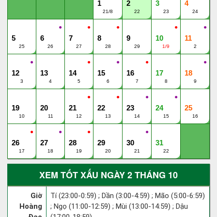
1
2
3
4
21/8
22
23
24
●
●
●
●
●
5
6
7
8
9
10
11
25
26
27
28
29
1/9
2
●
●
●
●
●
12
13
14
15
16
17
18
3
4
5
6
7
8
9
●
●
●
●
19
20
21
22
23
24
25
10
11
12
13
14
15
16
●
●
●
●
26
27
28
29
30
31
17
18
19
20
21
22
XEM TỐT XẤU NGÀY 2 THÁNG 10
Giờ
Tí (23:00-0:59) ; Dần (3:00-4:59) ; Mão (5:00-6:59)
Hoàng
; Ngọ (11:00-12:59) ; Mùi (13:00-14:59) ; Dậu