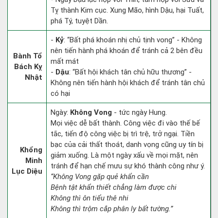
Tỵ thành Kim cục. Xung Mão, hình Dậu, hại Tuất,
phá Tý, tuyệt Dần.
-
Kỷ
: “Bất phá khoán nhị chủ tịnh vong” - Không
nên tiến hành phá khoán để tránh cả 2 bên đều
Bành Tổ
mất mát
Bách Kỵ
-
Dậu
: “Bất hội khách tân chủ hữu thương” -
Nhật
Không nên tiến hành hội khách để tránh tân chủ
có hại
Ngày:
Không Vong
- tức ngày Hung.
Mọi việc dễ bất thành. Công việc đi vào thế bế
tắc, tiến độ công việc bị trì trệ, trở ngại. Tiền
bạc của cải thất thoát, danh vọng cũng uy tín bị
Khổng
giảm xuống. Là một ngày xấu về mọi mặt, nên
Minh
tránh để hạn chế mưu sự khó thành công như ý.
Lục Diệu
“Không Vong gặp quẻ khẩn cần
Bệnh tật khẩn thiết chẳng làm được chi
Không thì ôn tiểu thê nhi
Không thì trộm cắp phân ly bất tường.”