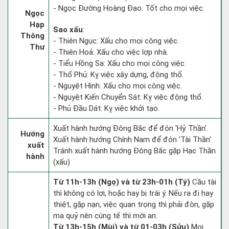
- Ngọc Đường Hoàng Đạo: Tốt cho mọi việc.
Ngọc
Hạp
Sao xấu
:
Thông
- Thiên Ngục: Xấu cho mọi công việc.
Thư
- Thiên Hoả: Xấu cho việc lợp nhà.
- Tiểu Hồng Sa: Xấu cho mọi công việc.
- Thổ Phủ: Kỵ việc xây dựng, động thổ.
- Nguyệt Hình: Xấu cho mọi công việc.
- Nguyệt Kiến Chuyển Sát: Kỵ việc động thổ.
- Phủ Đầu Dát: Kỵ việc khởi tạo.
Xuất hành hướng Đông Bắc để đón 'Hỷ Thần'.
Hướng
Xuất hành hướng Chính Nam để đón 'Tài Thần'.
xuất
Tránh xuất hành hướng Đông Bắc gặp Hạc Thần
hành
(xấu)
Từ 11h-13h (Ngọ) và từ 23h-01h (Tý)
Cầu tài
thì không có lợi, hoặc hay bị trái ý. Nếu ra đi hay
thiệt, gặp nạn, việc quan trọng thì phải đòn, gặp
ma quỷ nên cúng tế thì mới an.
Từ 13h-15h (Mùi) và từ 01-03h (Sửu)
Mọi