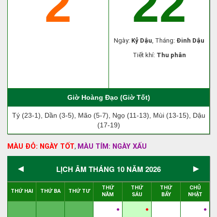
2
22
Ngày:
Kỷ Dậu
, Tháng:
Đinh Dậu
Tiết khí:
Thu phân
Giờ Hoàng Đạo (Giờ Tốt)
Tý (23-1), Dần (3-5), Mão (5-7), Ngọ (11-13), Mùi (13-15), Dậu
(17-19)
MÀU ĐỎ: NGÀY TỐT
MÀU TÍM: NGÀY XẤU
,
◄
►
LỊCH ÂM THÁNG 10 NĂM 2026
THỨ
THỨ
THỨ
CHỦ
THỨ HAI
THỨ BA
THỨ TƯ
NĂM
SÁU
BẨY
NHẬT
●
●
●