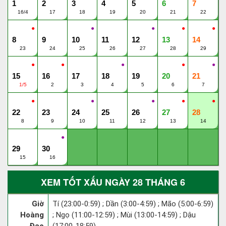
1
2
3
4
5
6
7
16/4
17
18
19
20
21
22
●
●
●
●
●
8
9
10
11
12
13
14
23
24
25
26
27
28
29
●
●
●
●
●
15
16
17
18
19
20
21
1/5
2
3
4
5
6
7
●
●
●
●
●
22
23
24
25
26
27
28
8
9
10
11
12
13
14
●
29
30
15
16
XEM TỐT XẤU NGÀY 28 THÁNG 6
Giờ
Tí (23:00-0:59) ; Dần (3:00-4:59) ; Mão (5:00-6:59)
Hoàng
; Ngọ (11:00-12:59) ; Mùi (13:00-14:59) ; Dậu