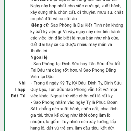
Ngày này hợp nhất cho việc cưới gả, xuất hành,
xây dựng nhà, chôn cất, đi thuyền, mưu sự, chặt
cỏ phá đất và cả cắt áo.
Kiêng cữ
: Sao Phòng là Đại Kiết Tinh nên không
kỵ bất kỳ việc gì. Vì vậy, ngày này nên tiến hành
các việc lớn đặc biệt là mua bán như nhà cửa,
đất đai hay xe cộ được nhiều may mắn và
thuận lợi.
Ngoại lệ
:
- Sao Phòng tại Đinh Sửu hay Tân Sửu đều tốt.
Tại Dậu thì càng tốt hơn, vì Sao Phòng Đăng
Viên tại Dậu.
Nhị
- Trong 6 ngày Kỷ Tỵ, Kỷ Dậu, Đinh Tỵ, Đinh Sửu,
Thập
Quý Dậu, Tân Sửu Sao Phòng vẫn tốt với mọi
Bát Tú
việc khác. Ngoại trừ việc chôn cất là rất kỵ.
- Sao Phòng nhằm vào ngày Tỵ là Phục Đoạn
Sát: chẳng nên xuất hành, chôn cất, chia lãnh
gia tài, thừa kế cũng như khởi công làm lò
nhuộm, lò gốm. Tuy nhiên nên xây tường, lấp
hang lỗ, dứt vú trẻ em, làm cầu tiêu, kết dứt