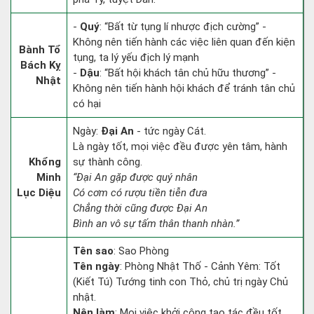
-
Quý
: “Bất từ tụng lí nhược địch cường” -
Không nên tiến hành các việc liên quan đến kiện
Bành Tổ
tụng, ta lý yếu địch lý mạnh
Bách Kỵ
-
Dậu
: “Bất hội khách tân chủ hữu thương” -
Nhật
Không nên tiến hành hội khách để tránh tân chủ
có hại
Ngày:
Đại An
- tức ngày Cát.
Là ngày tốt, mọi việc đều được yên tâm, hành
Khổng
sự thành công.
Minh
“Đại An gặp được quý nhân
Lục Diệu
Có cơm có rượu tiền tiễn đưa
Chẳng thời cũng được Đại An
Bình an vô sự tấm thân thanh nhàn.”
Tên sao
: Sao Phòng
Tên ngày
: Phòng Nhật Thố - Cảnh Yêm: Tốt
(Kiết Tú) Tướng tinh con Thỏ, chủ trị ngày Chủ
nhật.
Nên làm
: Mọi việc khởi công tạo tác đều tốt.