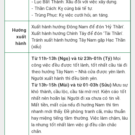
- Lục Bất Thành: Xấu đối với việc xây dựng.
- Thần Cách: Kỵ cúng bái tế tự.
- Trùng Phục: Kỵ việc cưới hỏi, an táng.
Xuất hành hướng Đông Nam để đón 'Hỷ Thần'.
Hướng
Xuất hành hướng Chính Tây để đón 'Tài Thần'.
xuất
Tránh xuất hành hướng Tây Nam gặp Hạc Thần
hành
(xấu)
Từ 11h-13h (Ngọ) và từ 23h-01h (Tý)
Mọi
công việc đều được tốt lành, tốt nhất cầu tài đi
theo hướng Tây Nam – Nhà cửa được yên lành.
Người xuất hành thì đều bình yên.
Từ 13h-15h (Mùi) và từ 01-03h (Sửu)
Mưu sự
khó thành, cầu lộc, cầu tài mờ mịt. Kiện cáo tốt
nhất nên hoãn lại. Người đi xa chưa có tin về.
Mất tiền, mất của nếu đi hướng Nam thì tìm
nhanh mới thấy. Đề phòng tranh cãi, mâu thuẫn
hay miệng tiếng tầm thường. Việc làm chậm, lâu
la nhưng tốt nhất làm việc gì đều cần chắc
chắn.