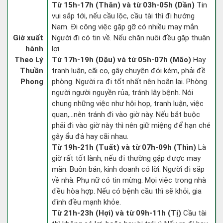
Từ 15h-17h (Thân) và từ 03h-05h (Dần)
Tin
vui sắp tới, nếu cầu lộc, cầu tài thì đi hướng
Nam. Đi công việc gặp gỡ có nhiều may mắn.
Giờ xuất
Người đi có tin về. Nếu chăn nuôi đều gặp thuận
hành
lợi.
Theo Lý
Từ 17h-19h (Dậu) và từ 05h-07h (Mão)
Hay
Thuần
tranh luận, cãi cọ, gây chuyện đói kém, phải đề
Phong
phòng. Người ra đi tốt nhất nên hoãn lại. Phòng
người người nguyền rủa, tránh lây bệnh. Nói
chung những việc như hội họp, tranh luận, việc
quan,…nên tránh đi vào giờ này. Nếu bắt buộc
phải đi vào giờ này thì nên giữ miệng để hạn ché
gây ẩu đả hay cãi nhau.
Từ 19h-21h (Tuất) và từ 07h-09h (Thìn)
Là
giờ rất tốt lành, nếu đi thường gặp được may
mắn. Buôn bán, kinh doanh có lời. Người đi sắp
về nhà. Phụ nữ có tin mừng. Mọi việc trong nhà
đều hòa hợp. Nếu có bệnh cầu thì sẽ khỏi, gia
đình đều mạnh khỏe.
Từ 21h-23h (Hợi) và từ 09h-11h (Tị)
Cầu tài