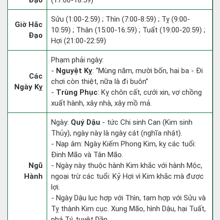
Đạo
(17:00-18:59)
Sửu (1:00-2:59) ; Thìn (7:00-8:59) ; Tỵ (9:00-
Giờ Hắc
10:59) ; Thân (15:00-16:59) ; Tuất (19:00-20:59) ;
Đạo
Hợi (21:00-22:59)
Phạm phải ngày:
-
Nguyệt Kỵ
: “Mùng năm, mười bốn, hai ba - Đi
Các
chơi còn thiệt, nữa là đi buôn”
Ngày Kỵ
-
Trùng Phục
: Kỵ chôn cất, cưới xin, vợ chồng
xuất hành, xây nhà, xây mồ mả.
Ngày:
Quý Dậu
- tức Chi sinh Can (Kim sinh
Thủy), ngày này là ngày cát (nghĩa nhật).
- Nạp âm: Ngày Kiếm Phong Kim, kỵ các tuổi:
Đinh Mão và Tân Mão.
Ngũ
- Ngày này thuộc hành Kim khắc với hành Mộc,
Hành
ngoại trừ các tuổi: Kỷ Hợi vì Kim khắc mà được
lợi.
- Ngày Dậu lục hợp với Thìn, tam hợp với Sửu và
Tỵ thành Kim cục. Xung Mão, hình Dậu, hại Tuất,
phá Tý, tuyệt Dần.