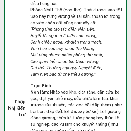
điều hung hại.
Phòng Nhật Thố (con thỏ): Thái dương, sao tốt.
Sao này hưng vượng về tài sản, thuận lợi trong
cả việc chôn cất cũng như xây cất.
“Phòng tinh tạo tác điền viên tiến,
Huyết tài ngưu mã biến sơn cương,
Cánh chiêu ngoại xứ điền trang trạch,
Vinh hoa cao quý, phúc thọ khang.
Mai táng nhược nhiên phùng thử nhật,
Cao quan tiến chức bái Quân vương.
Giá thú: Thường nga quy Nguyệt điện,
Tam niên bào tử chế triều đường.”
Trực Bình
Nên làm
: Nhập vào kho, đặt táng, gắn cửa, kê
gác, đặt yên chỗ máy, sửa chữa làm tàu, khai
Thập
trương tàu thuyền, các việc bồi đắp thêm ( như
Nhị Kiến
bồi bùn, đắp đất, lót đá, xây bờ kè.) Lót giường
Trừ
đóng giường, thừa kế tước phong hay thừa kế
sự nghiệp, các vụ làm cho khuyết thủng ( như
đào mương, móc giếng, xả nước.)