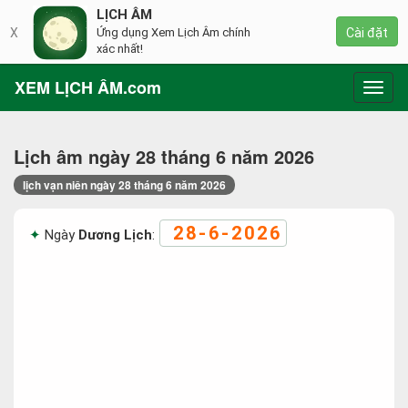
LỊCH ÂM
X
Ứng dụng Xem Lịch Âm chính
Cài đặt
xác nhất!
XEM LỊCH ÂM.com
Toggl
navig
Lịch âm ngày 28 tháng 6 năm 2026
lịch vạn niên ngày 28 tháng 6 năm 2026
28-6-2026
Ngày
Dương Lịch
: