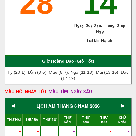
28
14
Ngày:
Quý Dậu
, Tháng:
Giáp
Ngọ
Tiết khí:
Hạ chí
Giờ Hoàng Đạo (Giờ Tốt)
Tý (23-1), Dần (3-5), Mão (5-7), Ngọ (11-13), Mùi (13-15), Dậu
(17-19)
MÀU ĐỎ: NGÀY TỐT
MÀU TÍM: NGÀY XẤU
,
◄
►
LỊCH ÂM THÁNG 6 NĂM 2026
THỨ
THỨ
THỨ
CHỦ
THỨ HAI
THỨ BA
THỨ TƯ
NĂM
SÁU
BẨY
NHẬT
●
●
●
●
●