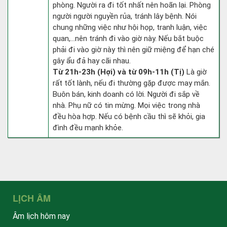
phòng. Người ra đi tốt nhất nên hoãn lại. Phòng
người người nguyền rủa, tránh lây bệnh. Nói
chung những việc như hội họp, tranh luận, việc
quan,…nên tránh đi vào giờ này. Nếu bắt buộc
phải đi vào giờ này thì nên giữ miệng để hạn ché
gây ẩu đả hay cãi nhau.
Từ 21h-23h (Hợi) và từ 09h-11h (Tị)
Là giờ
rất tốt lành, nếu đi thường gặp được may mắn.
Buôn bán, kinh doanh có lời. Người đi sắp về
nhà. Phụ nữ có tin mừng. Mọi việc trong nhà
đều hòa hợp. Nếu có bệnh cầu thì sẽ khỏi, gia
đình đều mạnh khỏe.
LỊCH ÂM
Âm lịch hôm nay