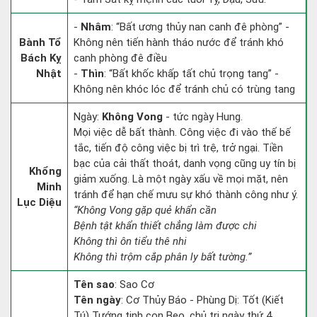
-
Nhâm
: “Bất ương thủy nan canh đê phòng” -
Bành Tổ
Không nên tiến hành tháo nước để tránh khó
Bách Kỵ
canh phòng đê điều
Nhật
-
Thìn
: “Bất khốc khấp tất chủ trọng tang” -
Không nên khóc lóc để tránh chủ có trùng tang
Ngày:
Không Vong
- tức ngày Hung.
Mọi việc dễ bất thành. Công việc đi vào thế bế
tắc, tiến độ công việc bị trì trệ, trở ngại. Tiền
bạc của cải thất thoát, danh vọng cũng uy tín bị
Khổng
giảm xuống. Là một ngày xấu về mọi mặt, nên
Minh
tránh để hạn chế mưu sự khó thành công như ý.
Lục Diệu
“Không Vong gặp quẻ khẩn cần
Bệnh tật khẩn thiết chẳng làm được chi
Không thì ôn tiểu thê nhi
Không thì trộm cắp phân ly bất tường.”
Tên sao
: Sao Cơ
Tên ngày
: Cơ Thủy Báo - Phùng Dị: Tốt (Kiết
Tú) Tướng tinh con Beo, chủ trị ngày thứ 4.