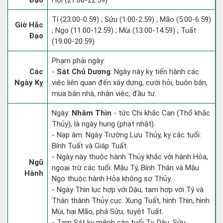
Đạo
Hợi (21:00-22:59)
Tí (23:00-0:59) ; Sửu (1:00-2:59) ; Mão (5:00-6:59)
Giờ Hắc
; Ngọ (11:00-12:59) ; Mùi (13:00-14:59) ; Tuất
Đạo
(19:00-20:59)
Phạm phải ngày:
Các
-
Sát Chủ Dương
: Ngày này kỵ tiến hành các
Ngày Kỵ
việc liên quan đến xây dựng, cưới hỏi, buôn bán,
mua bán nhà, nhận việc, đầu tư.
Ngày:
Nhâm Thìn
- tức Chi khắc Can (Thổ khắc
Thủy), là ngày hung (phạt nhật).
- Nạp âm: Ngày Trường Lưu Thủy, kỵ các tuổi:
Bính Tuất và Giáp Tuất.
- Ngày này thuộc hành Thủy khắc với hành Hỏa,
Ngũ
ngoại trừ các tuổi: Mậu Tý, Bính Thân và Mậu
Hành
Ngọ thuộc hành Hỏa không sợ Thủy.
- Ngày Thìn lục hợp với Dậu, tam hợp với Tý và
Thân thành Thủy cục. Xung Tuất, hình Thìn, hình
Mùi, hại Mão, phá Sửu, tuyệt Tuất.
- Tam Sát kỵ mệnh các tuổi Tỵ, Dậu, Sửu.