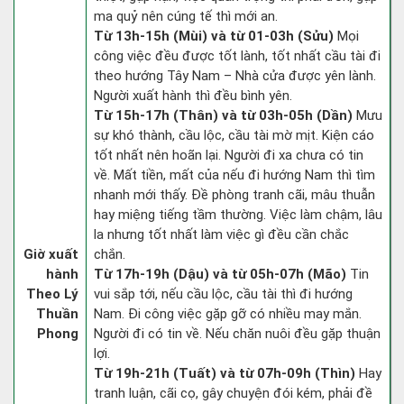
ma quỷ nên cúng tế thì mới an.
Từ 13h-15h (Mùi) và từ 01-03h (Sửu)
Mọi
công việc đều được tốt lành, tốt nhất cầu tài đi
theo hướng Tây Nam – Nhà cửa được yên lành.
Người xuất hành thì đều bình yên.
Từ 15h-17h (Thân) và từ 03h-05h (Dần)
Mưu
sự khó thành, cầu lộc, cầu tài mờ mịt. Kiện cáo
tốt nhất nên hoãn lại. Người đi xa chưa có tin
về. Mất tiền, mất của nếu đi hướng Nam thì tìm
nhanh mới thấy. Đề phòng tranh cãi, mâu thuẫn
hay miệng tiếng tầm thường. Việc làm chậm, lâu
la nhưng tốt nhất làm việc gì đều cần chắc
Giờ xuất
chắn.
hành
Từ 17h-19h (Dậu) và từ 05h-07h (Mão)
Tin
Theo Lý
vui sắp tới, nếu cầu lộc, cầu tài thì đi hướng
Thuần
Nam. Đi công việc gặp gỡ có nhiều may mắn.
Phong
Người đi có tin về. Nếu chăn nuôi đều gặp thuận
lợi.
Từ 19h-21h (Tuất) và từ 07h-09h (Thìn)
Hay
tranh luận, cãi cọ, gây chuyện đói kém, phải đề