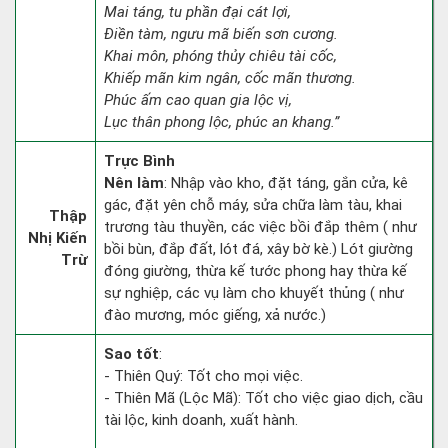
Mai táng, tu phần đại cát lợi,
Điền tàm, ngưu mã biến sơn cương.
Khai môn, phóng thủy chiêu tài cốc,
Khiếp mãn kim ngân, cốc mãn thương.
Phúc ấm cao quan gia lộc vị,
Lục thân phong lộc, phúc an khang.”
Trực Bình
Nên làm
: Nhập vào kho, đặt táng, gắn cửa, kê
gác, đặt yên chỗ máy, sửa chữa làm tàu, khai
Thập
trương tàu thuyền, các việc bồi đắp thêm ( như
Nhị Kiến
bồi bùn, đắp đất, lót đá, xây bờ kè.) Lót giường
Trừ
đóng giường, thừa kế tước phong hay thừa kế
sự nghiệp, các vụ làm cho khuyết thủng ( như
đào mương, móc giếng, xả nước.)
Sao tốt
:
- Thiên Quý: Tốt cho mọi việc.
- Thiên Mã (Lộc Mã): Tốt cho việc giao dịch, cầu
tài lộc, kinh doanh, xuất hành.