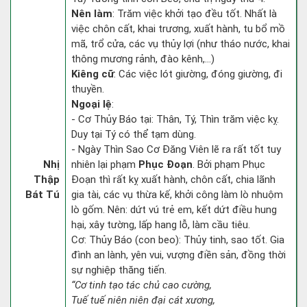
Nên làm
: Trăm việc khởi tạo đều tốt. Nhất là
việc chôn cất, khai trương, xuất hành, tu bổ mồ
mã, trổ cửa, các vụ thủy lợi (như tháo nước, khai
thông mương rảnh, đào kênh,...)
Kiêng cữ
: Các việc lót giường, đóng giường, đi
thuyền.
Ngoại lệ
:
- Cơ Thủy Báo tại: Thân, Tý, Thìn trăm việc kỵ.
Duy tại Tý có thể tạm dùng.
- Ngày Thìn Sao Cơ Đăng Viên lẽ ra rất tốt tuy
Nhị
nhiên lại phạm
Phục Đoạn
. Bởi phạm Phục
Thập
Đoạn thì rất kỵ xuất hành, chôn cất, chia lãnh
Bát Tú
gia tài, các vụ thừa kế, khởi công làm lò nhuộm
lò gốm. Nên: dứt vú trẻ em, kết dứt điều hung
hại, xây tường, lấp hang lỗ, làm cầu tiêu.
Cơ: Thủy Báo (con beo): Thủy tinh, sao tốt. Gia
đình an lành, yên vui, vượng điền sản, đồng thời
sự nghiệp thăng tiến.
“Cơ tinh tạo tác chủ cao cường,
Tuế tuế niên niên đại cát xương,