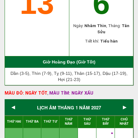
13
6
Ngày:
Nhâm Thìn
, Tháng:
Tân
Sửu
Tiết khí:
Tiểu hàn
Giờ Hoàng Đạo (Giờ Tốt)
Dần (3-5), Thìn (7-9), Tỵ (9-11), Thân (15-17), Dậu (17-19),
Hợi (21-23)
MÀU ĐỎ: NGÀY TỐT
MÀU TÍM: NGÀY XẤU
,
◄
►
LỊCH ÂM THÁNG 1 NĂM 2027
THỨ
THỨ
THỨ
CHỦ
THỨ HAI
THỨ BA
THỨ TƯ
NĂM
SÁU
BẨY
NHẬT
●