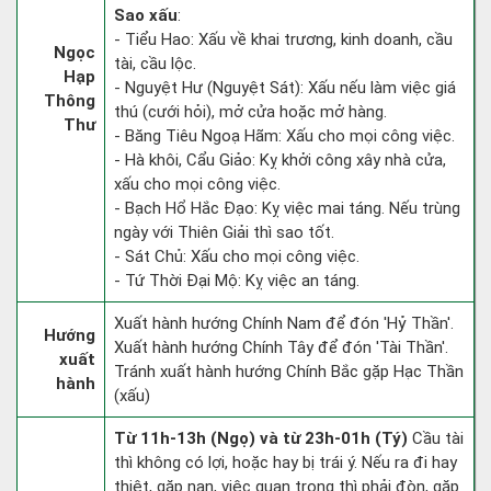
Sao xấu
:
- Tiểu Hao: Xấu về khai trương, kinh doanh, cầu
Ngọc
tài, cầu lộc.
Hạp
- Nguyệt Hư (Nguyệt Sát): Xấu nếu làm việc giá
Thông
thú (cưới hỏi), mở cửa hoặc mở hàng.
Thư
- Băng Tiêu Ngoạ Hãm: Xấu cho mọi công việc.
- Hà khôi, Cẩu Giảo: Kỵ khởi công xây nhà cửa,
xấu cho mọi công việc.
- Bạch Hổ Hắc Đạo: Kỵ việc mai táng. Nếu trùng
ngày với Thiên Giải thì sao tốt.
- Sát Chủ: Xấu cho mọi công việc.
- Tứ Thời Đại Mộ: Kỵ việc an táng.
Xuất hành hướng Chính Nam để đón 'Hỷ Thần'.
Hướng
Xuất hành hướng Chính Tây để đón 'Tài Thần'.
xuất
Tránh xuất hành hướng Chính Bắc gặp Hạc Thần
hành
(xấu)
Từ 11h-13h (Ngọ) và từ 23h-01h (Tý)
Cầu tài
thì không có lợi, hoặc hay bị trái ý. Nếu ra đi hay
thiệt, gặp nạn, việc quan trọng thì phải đòn, gặp