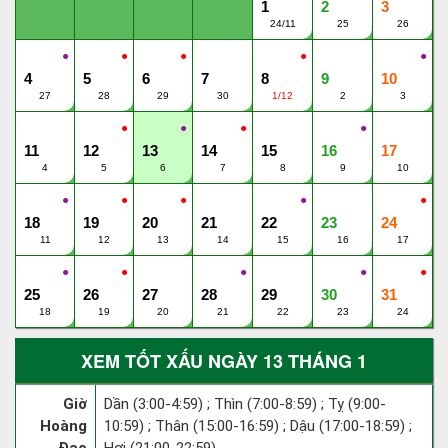
1
2
3
24/11
25
26
●
●
●
●
●
4
5
6
7
8
9
10
27
28
29
30
1/12
2
3
●
●
●
●
11
12
13
14
15
16
17
4
5
6
7
8
9
10
●
●
●
●
●
18
19
20
21
22
23
24
11
12
13
14
15
16
17
●
●
●
●
●
25
26
27
28
29
30
31
18
19
20
21
22
23
24
XEM TỐT XẤU NGÀY 13 THÁNG 1
Giờ
Dần (3:00-4:59) ; Thìn (7:00-8:59) ; Tỵ (9:00-
Hoàng
10:59) ; Thân (15:00-16:59) ; Dậu (17:00-18:59) ;