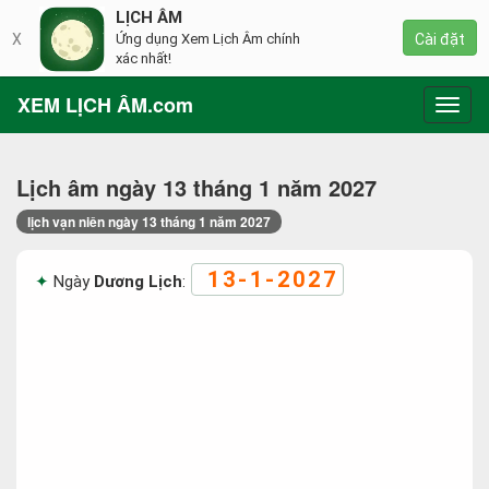
LỊCH ÂM
X
Ứng dụng Xem Lịch Âm chính
Cài đặt
xác nhất!
XEM LỊCH ÂM.com
Toggl
navig
Lịch âm ngày 13 tháng 1 năm 2027
lịch vạn niên ngày 13 tháng 1 năm 2027
13-1-2027
Ngày
Dương Lịch
: