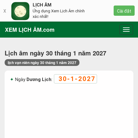
LỊCH ÂM
X
Ứng dụng Xem Lịch Âm chính
Cài đặt
xác nhất!
XEM LỊCH ÂM.com
Toggl
navig
Lịch âm ngày 30 tháng 1 năm 2027
lịch vạn niên ngày 30 tháng 1 năm 2027
30-1-2027
Ngày
Dương Lịch
: