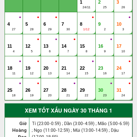
1
2
3
24/11
25
26
●
●
●
●
●
4
5
6
7
8
9
10
27
28
29
30
1/12
2
3
●
●
●
●
11
12
13
14
15
16
17
4
5
6
7
8
9
10
●
●
●
●
●
18
19
20
21
22
23
24
11
12
13
14
15
16
17
●
●
●
●
●
25
26
27
28
29
30
31
18
19
20
21
22
23
24
XEM TỐT XẤU NGÀY 30 THÁNG 1
Giờ
Tí (23:00-0:59) ; Dần (3:00-4:59) ; Mão (5:00-6:59)
Hoàng
; Ngọ (11:00-12:59) ; Mùi (13:00-14:59) ; Dậu