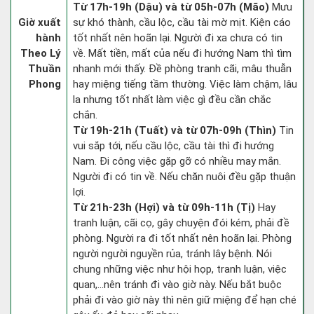
Từ 17h-19h (Dậu) và từ 05h-07h (Mão)
Mưu
Giờ xuất
sự khó thành, cầu lộc, cầu tài mờ mịt. Kiện cáo
hành
tốt nhất nên hoãn lại. Người đi xa chưa có tin
Theo Lý
về. Mất tiền, mất của nếu đi hướng Nam thì tìm
Thuần
nhanh mới thấy. Đề phòng tranh cãi, mâu thuẫn
Phong
hay miệng tiếng tầm thường. Việc làm chậm, lâu
la nhưng tốt nhất làm việc gì đều cần chắc
chắn.
Từ 19h-21h (Tuất) và từ 07h-09h (Thìn)
Tin
vui sắp tới, nếu cầu lộc, cầu tài thì đi hướng
Nam. Đi công việc gặp gỡ có nhiều may mắn.
Người đi có tin về. Nếu chăn nuôi đều gặp thuận
lợi.
Từ 21h-23h (Hợi) và từ 09h-11h (Tị)
Hay
tranh luận, cãi cọ, gây chuyện đói kém, phải đề
phòng. Người ra đi tốt nhất nên hoãn lại. Phòng
người người nguyền rủa, tránh lây bệnh. Nói
chung những việc như hội họp, tranh luận, việc
quan,…nên tránh đi vào giờ này. Nếu bắt buộc
phải đi vào giờ này thì nên giữ miệng để hạn ché