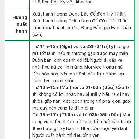
- Lỗ Ban Sát: Kỵ việc khởi tạo.
Xuất hành hướng Đông Bắc để đón 'Hỷ Thần'.
Hướng
Xuất hành hướng Chính Nam để đón 'Tài Thần'.
xuất
Tránh xuất hành hướng Đông Bắc gặp Hạc Thần
hành
(xấu)
Từ 11h-13h (Ngọ) và từ 23h-01h (Tý)
Là giờ
rất tốt lành, nếu đi thường gặp được may mắn.
Buôn bán, kinh doanh có lời. Người đi sắp về
nhà. Phụ nữ có tin mừng. Mọi việc trong nhà
đều hòa hợp. Nếu có bệnh cầu thì sẽ khỏi, gia
đình đều mạnh khỏe.
Từ 13h-15h (Mùi) và từ 01-03h (Sửu)
Cầu tài
thì không có lợi, hoặc hay bị trái ý. Nếu ra đi hay
thiệt, gặp nạn, việc quan trọng thì phải đòn, gặp
ma quỷ nên cúng tế thì mới an.
Từ 15h-17h (Thân) và từ 03h-05h (Dần)
Mọi
công việc đều được tốt lành, tốt nhất cầu tài đi
theo hướng Tây Nam – Nhà cửa được yên lành.
Người xuất hành thì đều bình yên.