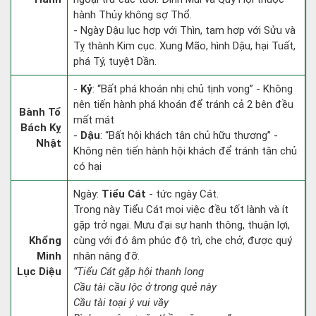
hành Thủy không sợ Thổ.
- Ngày Dậu lục hợp với Thìn, tam hợp với Sửu và
Tỵ thành Kim cục. Xung Mão, hình Dậu, hại Tuất,
phá Tý, tuyệt Dần.
-
Kỷ
: “Bất phá khoán nhị chủ tịnh vong” - Không
nên tiến hành phá khoán để tránh cả 2 bên đều
Bành Tổ
mất mát
Bách Kỵ
-
Dậu
: “Bất hội khách tân chủ hữu thương” -
Nhật
Không nên tiến hành hội khách để tránh tân chủ
có hại
Ngày:
Tiểu Cát
- tức ngày Cát.
Trong này Tiểu Cát mọi việc đều tốt lành và ít
gặp trở ngại. Mưu đại sự hanh thông, thuận lợi,
Khổng
cùng với đó âm phúc độ trì, che chở, được quý
Minh
nhân nâng đỡ.
Lục Diệu
“Tiểu Cát gặp hội thanh long
Cầu tài cầu lộc ở trong quẻ này
Cầu tài toại ý vui vầy