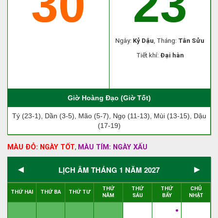
30
23
Ngày:
Kỷ Dậu
, Tháng:
Tân Sửu
Tiết khí:
Đại hàn
Giờ Hoàng Đạo (Giờ Tốt)
Tý (23-1), Dần (3-5), Mão (5-7), Ngọ (11-13), Mùi (13-15), Dậu
(17-19)
MÀU ĐỎ: NGÀY TỐT
MÀU TÍM: NGÀY XẤU
,
◄
►
LỊCH ÂM THÁNG 1 NĂM 2027
THỨ
THỨ
THỨ
CHỦ
THỨ HAI
THỨ BA
THỨ TƯ
NĂM
SÁU
BẨY
NHẬT
●