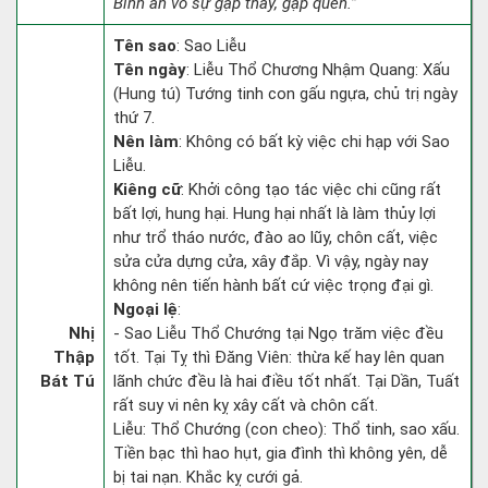
Bình an vô sự gặp thầy, gặp quen.”
Tên sao
: Sao Liễu
Tên ngày
: Liễu Thổ Chương Nhậm Quang: Xấu
(Hung tú) Tướng tinh con gấu ngựa, chủ trị ngày
thứ 7.
Nên làm
: Không có bất kỳ việc chi hạp với Sao
Liễu.
Kiêng cữ
: Khởi công tạo tác việc chi cũng rất
bất lợi, hung hại. Hung hại nhất là làm thủy lợi
như trổ tháo nước, đào ao lũy, chôn cất, việc
sửa cửa dựng cửa, xây đắp. Vì vậy, ngày nay
không nên tiến hành bất cứ việc trọng đại gì.
Ngoại lệ
:
Nhị
- Sao Liễu Thổ Chướng tại Ngọ trăm việc đều
Thập
tốt. Tại Tỵ thì Đăng Viên: thừa kế hay lên quan
Bát Tú
lãnh chức đều là hai điều tốt nhất. Tại Dần, Tuất
rất suy vi nên kỵ xây cất và chôn cất.
Liễu: Thổ Chướng (con cheo): Thổ tinh, sao xấu.
Tiền bạc thì hao hụt, gia đình thì không yên, dễ
bị tai nạn. Khắc kỵ cưới gả.