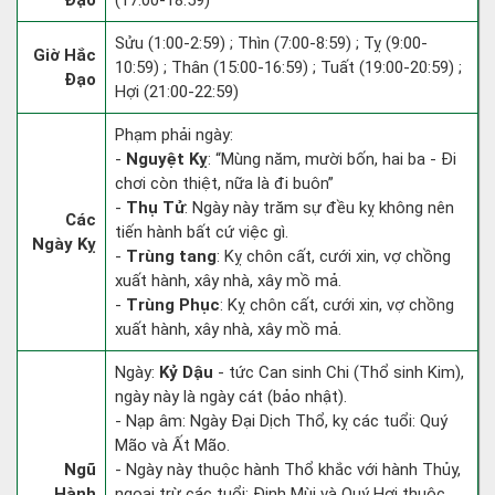
Đạo
(17:00-18:59)
Sửu (1:00-2:59) ; Thìn (7:00-8:59) ; Tỵ (9:00-
Giờ Hắc
10:59) ; Thân (15:00-16:59) ; Tuất (19:00-20:59) ;
Đạo
Hợi (21:00-22:59)
Phạm phải ngày:
-
Nguyệt Kỵ
: “Mùng năm, mười bốn, hai ba - Đi
chơi còn thiệt, nữa là đi buôn”
-
Thụ Tử
: Ngày này trăm sự đều kỵ không nên
Các
tiến hành bất cứ việc gì.
Ngày Kỵ
-
Trùng tang
: Kỵ chôn cất, cưới xin, vợ chồng
xuất hành, xây nhà, xây mồ mả.
-
Trùng Phục
: Kỵ chôn cất, cưới xin, vợ chồng
xuất hành, xây nhà, xây mồ mả.
Ngày:
Kỷ Dậu
- tức Can sinh Chi (Thổ sinh Kim),
ngày này là ngày cát (bảo nhật).
- Nạp âm: Ngày Đại Dịch Thổ, kỵ các tuổi: Quý
Mão và Ất Mão.
Ngũ
- Ngày này thuộc hành Thổ khắc với hành Thủy,
Hành
ngoại trừ các tuổi: Đinh Mùi và Quý Hợi thuộc