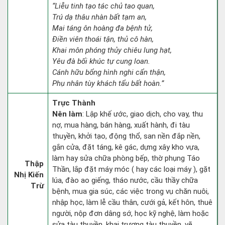
“Liễu tinh tạo tác chủ tao quan,
Trú dạ thâu nhàn bất tạm an,
Mai táng ôn hoàng đa bệnh tử,
Điền viên thoái tận, thủ cô hàn,
Khai môn phóng thủy chiêu lung hạt,
Yêu đà bối khúc tự cung loan.
Cánh hữu bổng hình nghi cẩn thận,
Phụ nhân tùy khách tẩu bất hoàn.”
Trực Thành
Nên làm
: Lập khế ước, giao dịch, cho vay, thu
nợ, mua hàng, bán hàng, xuất hành, đi tàu
thuyền, khởi tạo, động thổ, san nền đắp nền,
gắn cửa, đặt táng, kê gác, dựng xây kho vựa,
làm hay sửa chữa phòng bếp, thờ phụng Táo
Thập
Thần, lắp đặt máy móc ( hay các loại máy ), gặt
Nhị Kiến
lúa, đào ao giếng, tháo nước, cầu thầy chữa
Trừ
bệnh, mua gia súc, các việc trong vụ chăn nuôi,
nhập học, làm lễ cầu thân, cưới gả, kết hôn, thuê
người, nộp đơn dâng sớ, học kỹ nghệ, làm hoặc
sửa tàu thuyền, khai trương tàu thuyền, vẽ