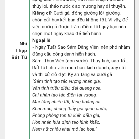
thủy lợi, tháo nước đào mương hay đi thuyền.
Kiêng cữ
: Cưới gả, đóng giường lót giường,
chôn cất hay kết bạn đều không tốt. Vì vậy, để
việc cưới gả được trăm điềm tốt quý bạn nên
chọn một ngày khác để tiến hành.
Ngoại lệ
:
Nhị
- Ngày Tuất Sao Sâm Đăng Viên, nên phó nhậm
Thập
đặng cầu công danh hiển hách.
Bát Tú
Sâm: Thủy Viên (con vượn): Thủy tinh, sao tốt.
Rất tốt cho việc mua bán, kinh doanh, xây cất
và thi cử đỗ đạt. Kỵ an táng và cưới gả.
“Sâm tinh tạo tác vượng nhân gia,
Văn tinh triều diệu, đại quang hoa,
Chỉ nhân tạo tác điền tài vượng,
Mai táng chiêu tật, táng hoàng sa.
Khai môn, phóng thủy gia quan chức,
Phòng phòng tôn tử kiến điền gia,
Hôn nhân hứa định tao hình khắc,
Nam nữ chiêu khai mộ lạc hoa.”