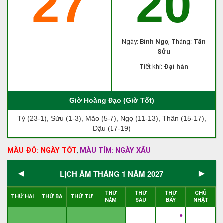
27
20
Ngày:
Bính Ngọ
, Tháng:
Tân
Sửu
Tiết khí:
Đại hàn
Giờ Hoàng Đạo (Giờ Tốt)
Tý (23-1), Sửu (1-3), Mão (5-7), Ngọ (11-13), Thân (15-17),
Dậu (17-19)
MÀU ĐỎ: NGÀY TỐT
MÀU TÍM: NGÀY XẤU
,
◄
►
LỊCH ÂM THÁNG 1 NĂM 2027
THỨ
THỨ
THỨ
CHỦ
THỨ HAI
THỨ BA
THỨ TƯ
NĂM
SÁU
BẨY
NHẬT
●