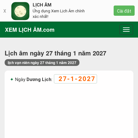
LỊCH ÂM
X
Ứng dụng Xem Lịch Âm chính
Cài đặt
xác nhất!
XEM LỊCH ÂM.com
Toggl
navig
Lịch âm ngày 27 tháng 1 năm 2027
lịch vạn niên ngày 27 tháng 1 năm 2027
27-1-2027
Ngày
Dương Lịch
: