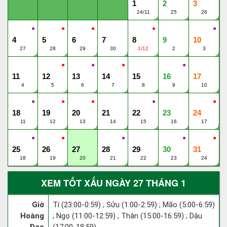
1
2
3
24/11
25
26
●
●
●
●
●
4
5
6
7
8
9
10
27
28
29
30
1/12
2
3
●
●
●
●
11
12
13
14
15
16
17
4
5
6
7
8
9
10
●
●
●
●
●
18
19
20
21
22
23
24
11
12
13
14
15
16
17
●
●
●
●
●
25
26
27
28
29
30
31
18
19
20
21
22
23
24
XEM TỐT XẤU NGÀY 27 THÁNG 1
Giờ
Tí (23:00-0:59) ; Sửu (1:00-2:59) ; Mão (5:00-6:59)
Hoàng
; Ngọ (11:00-12:59) ; Thân (15:00-16:59) ; Dậu