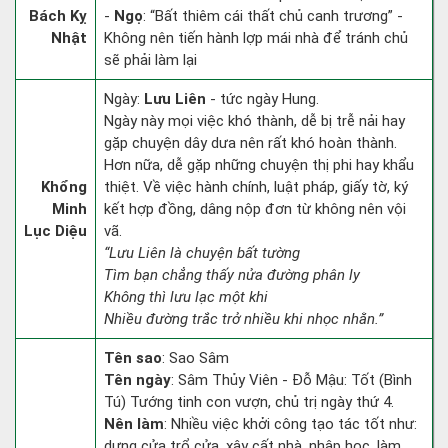
Bách Kỵ
-
Ngọ
: “Bất thiêm cái thất chủ canh trương” -
Nhật
Không nên tiến hành lợp mái nhà để tránh chủ
sẽ phải làm lại
Ngày:
Lưu Liên
- tức ngày Hung.
Ngày này mọi việc khó thành, dễ bị trễ nải hay
gặp chuyện dây dưa nên rất khó hoàn thành.
Hơn nữa, dễ gặp những chuyện thị phi hay khẩu
Khổng
thiệt. Về việc hành chính, luật pháp, giấy tờ, ký
Minh
kết hợp đồng, dâng nộp đơn từ không nên vội
Lục Diệu
vã.
“Lưu Liên là chuyện bất tường
Tìm bạn chẳng thấy nửa đường phân ly
Không thì lưu lạc một khi
Nhiều đường trắc trở nhiều khi nhọc nhằn.”
Tên sao
: Sao Sâm
Tên ngày
: Sâm Thủy Viên - Đỗ Mậu: Tốt (Bình
Tú) Tướng tinh con vượn, chủ trị ngày thứ 4.
Nên làm
: Nhiều việc khởi công tạo tác tốt như:
dựng cửa trổ cửa, xây cất nhà, nhập học, làm