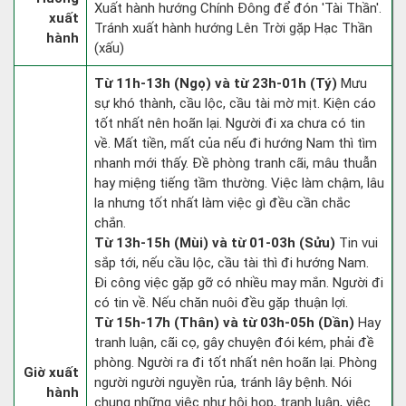
Xuất hành hướng Chính Đông để đón 'Tài Thần'.
xuất
Tránh xuất hành hướng Lên Trời gặp Hạc Thần
hành
(xấu)
Từ 11h-13h (Ngọ) và từ 23h-01h (Tý)
Mưu
sự khó thành, cầu lộc, cầu tài mờ mịt. Kiện cáo
tốt nhất nên hoãn lại. Người đi xa chưa có tin
về. Mất tiền, mất của nếu đi hướng Nam thì tìm
nhanh mới thấy. Đề phòng tranh cãi, mâu thuẫn
hay miệng tiếng tầm thường. Việc làm chậm, lâu
la nhưng tốt nhất làm việc gì đều cần chắc
chắn.
Từ 13h-15h (Mùi) và từ 01-03h (Sửu)
Tin vui
sắp tới, nếu cầu lộc, cầu tài thì đi hướng Nam.
Đi công việc gặp gỡ có nhiều may mắn. Người đi
có tin về. Nếu chăn nuôi đều gặp thuận lợi.
Từ 15h-17h (Thân) và từ 03h-05h (Dần)
Hay
tranh luận, cãi cọ, gây chuyện đói kém, phải đề
phòng. Người ra đi tốt nhất nên hoãn lại. Phòng
Giờ xuất
người người nguyền rủa, tránh lây bệnh. Nói
hành
chung những việc như hội họp, tranh luận, việc