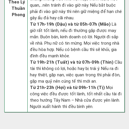
Theo Lý
quan,…nên tránh đi vào giờ này. Nếu bắt buộc
Thuần
phải đi vào giờ này thì nên giữ miệng để hạn ché
Phong
gây ẩu đả hay cãi nhau.
Từ 17h-19h (Dậu) và từ 05h-07h (Mão)
Là
giờ rất tốt lành, nếu đi thường gặp được may
mắn. Buôn bán, kinh doanh có lời. Người đi sắp
về nhà. Phụ nữ có tin mừng. Mọi việc trong nhà
đều hòa hợp. Nếu có bệnh cầu thì sẽ khỏi, gia
đình đều mạnh khỏe.
Từ 19h-21h (Tuất) và từ 07h-09h (Thìn)
Cầu
tài thì không có lợi, hoặc hay bị trái ý. Nếu ra đi
hay thiệt, gặp nạn, việc quan trọng thì phải đòn,
gặp ma quỷ nên cúng tế thì mới an.
Từ 21h-23h (Hợi) và từ 09h-11h (Tị)
Mọi
công việc đều được tốt lành, tốt nhất cầu tài đi
theo hướng Tây Nam – Nhà cửa được yên lành.
Người xuất hành thì đều bình yên.