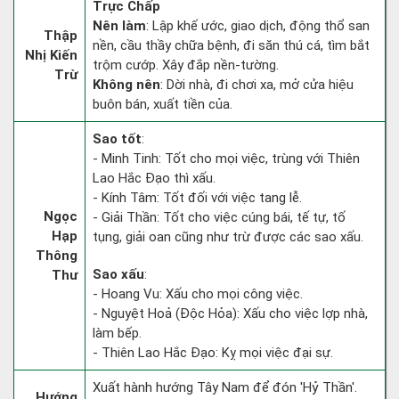
Trực Chấp
Nên làm
: Lập khế ước, giao dịch, động thổ san
Thập
nền, cầu thầy chữa bệnh, đi săn thú cá, tìm bắt
Nhị Kiến
trộm cướp. Xây đắp nền-tường.
Trừ
Không nên
: Dời nhà, đi chơi xa, mở cửa hiệu
buôn bán, xuất tiền của.
Sao tốt
:
- Minh Tinh: Tốt cho mọi việc, trùng với Thiên
Lao Hắc Đạo thì xấu.
- Kính Tâm: Tốt đối với việc tang lễ.
Ngọc
- Giải Thần: Tốt cho việc cúng bái, tế tự, tố
Hạp
tụng, giải oan cũng như trừ được các sao xấu.
Thông
Sao xấu
:
Thư
- Hoang Vu: Xấu cho mọi công việc.
- Nguyệt Hoả (Độc Hỏa): Xấu cho việc lợp nhà,
làm bếp.
- Thiên Lao Hắc Đạo: Kỵ mọi việc đại sự.
Xuất hành hướng Tây Nam để đón 'Hỷ Thần'.
Hướng