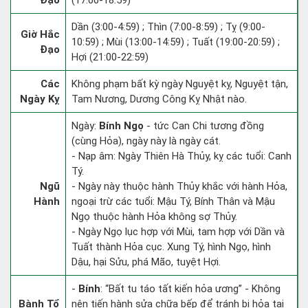
Đạo
(17:00-18:59)
Dần (3:00-4:59) ; Thìn (7:00-8:59) ; Tỵ (9:00-
Giờ Hắc
10:59) ; Mùi (13:00-14:59) ; Tuất (19:00-20:59) ;
Đạo
Hợi (21:00-22:59)
Các
Không phạm bất kỳ ngày Nguyệt kỵ, Nguyệt tận,
Ngày Kỵ
Tam Nương, Dương Công Kỵ Nhật nào.
Ngày:
Bính Ngọ
- tức Can Chi tương đồng
(cùng Hỏa), ngày này là ngày cát.
- Nạp âm: Ngày Thiên Hà Thủy, kỵ các tuổi: Canh
Tý.
Ngũ
- Ngày này thuộc hành Thủy khắc với hành Hỏa,
Hành
ngoại trừ các tuổi: Mậu Tý, Bính Thân và Mậu
Ngọ thuộc hành Hỏa không sợ Thủy.
- Ngày Ngọ lục hợp với Mùi, tam hợp với Dần và
Tuất thành Hỏa cục. Xung Tý, hình Ngọ, hình
Dậu, hại Sửu, phá Mão, tuyệt Hợi.
-
Bính
: “Bất tu táo tất kiến hỏa ương” - Không
Bành Tổ
nên tiến hành sửa chữa bếp để tránh bị hỏa tai