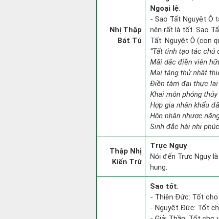
Ngoại lệ
:
- Sao Tất Nguyệt Ô t
Nhị Thập
nên rất là tốt. Sao T
Bát Tú
Tất: Nguyệt Ô (con q
“Tất tinh tạo tác chủ 
Mãi dắc điền viên hữu
Mai táng thử nhật th
Điền tàm đại thực la
Khai môn phóng thủy đ
Hợp gia nhân khẩu đắ
Hôn nhân nhược năng
Sinh đắc hài nhi phúc
Trực Nguy
Thập Nhị
Nói đến Trực Nguy là 
Kiến Trừ
hung.
Sao tốt
:
- Thiên Đức: Tốt cho
- Nguyệt Đức: Tốt ch
- Giải Thần: Tốt cho 