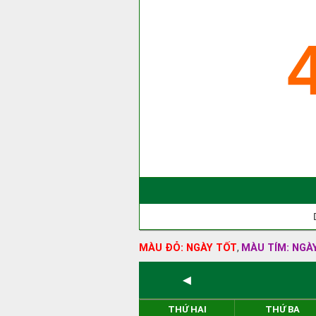
MÀU ĐỎ: NGÀY TỐT
MÀU TÍM: NGÀ
,
◄
THỨ HAI
THỨ BA