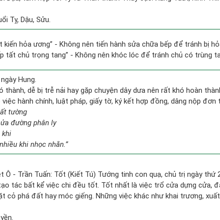
ổi Tỵ, Dậu, Sửu.
tất kiến hỏa ương” - Không nên tiến hành sửa chữa bếp để tránh bị hỏ
ấp tất chủ trọng tang” - Không nên khóc lóc để tránh chủ có trùng t
 ngày Hung.
ó thành, dễ bị trễ nải hay gặp chuyện dây dưa nên rất khó hoàn thà
ề việc hành chính, luật pháp, giấy tờ, ký kết hợp đồng, dâng nộp đơn 
bất tường
nửa đường phân ly
 khi
nhiều khi nhọc nhằn.”
t Ô - Trần Tuấn: Tốt (Kiết Tú) Tướng tinh con quạ, chủ trị ngày thứ 2
tạo tác bất kể việc chi đều tốt. Tốt nhất là việc trổ cửa dựng cửa, 
hặt cỏ phá đất hay móc giếng. Những việc khác như khai trương, xuất
uyền.