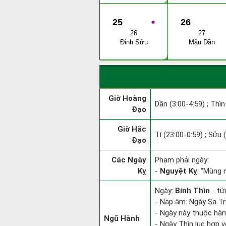
25
●
26
26
27
Đinh Sửu
Mậu Dần
Giờ Hoàng
Dần (3:00-4:59) ; Thìn
Đạo
Giờ Hắc
Tí (23:00-0:59) ; Sửu 
Đạo
Các Ngày
Phạm phải ngày:
Kỵ
-
Nguyệt Kỵ
: “Mùng 
Ngày:
Bính Thìn
- tứ
- Nạp âm: Ngày Sa Tr
- Ngày này thuộc hàn
Ngũ Hành
- Ngày Thìn lục hợp v