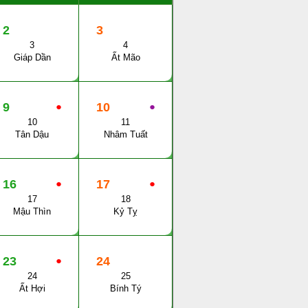
2
3
3
4
Giáp Dần
Ất Mão
9
●
10
●
10
11
Tân Dậu
Nhâm Tuất
16
●
17
●
17
18
Mậu Thìn
Kỷ Tỵ
23
●
24
24
25
Ất Hợi
Bính Tý