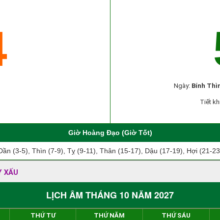
4
Ngày:
Bính Thì
Tiết kh
Giờ Hoàng Đạo (Giờ Tốt)
Dần (3-5), Thìn (7-9), Tỵ (9-11), Thân (15-17), Dậu (17-19), Hợi (21-23
Y XẤU
LỊCH ÂM THÁNG 10 NĂM 2027
THỨ TƯ
THỨ NĂM
THỨ SÁU