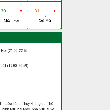
30
●
31
●
2
3
Nhâm Ngọ
Quý Mùi
; Hợi (21:00-22:59)
 Tuất (19:00-20:59)
ất thuộc hành Thủy không sợ Thổ.
, hình Mùi, hại Mão, phá Sửu, tuyệt