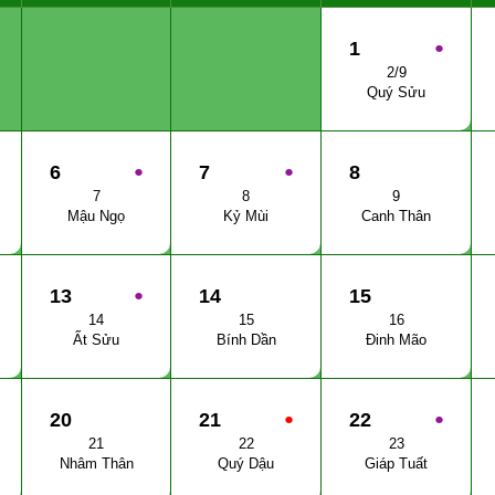
1
●
2/9
Quý Sửu
6
●
7
●
8
7
8
9
Mậu Ngọ
Kỷ Mùi
Canh Thân
13
●
14
15
14
15
16
Ất Sửu
Bính Dần
Đinh Mão
20
21
●
22
●
21
22
23
Nhâm Thân
Quý Dậu
Giáp Tuất