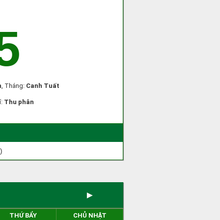
5
n
, Tháng:
Canh Tuất
í:
Thu phân
)
►
THỨ BẨY
CHỦ NHẬT