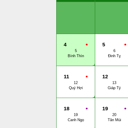
4
●
5
●
5
6
Bính Thìn
Đinh Tỵ
11
●
12
12
13
Quý Hợi
Giáp Tý
18
●
19
●
19
20
Canh Ngọ
Tân Mùi