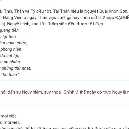
ại Thìn, Thân và Tý đều tốt. Tại Thân hiệu là Nguyệt Quải Khôn Sơn,
ất Đăng Viên ở ngày Thân việc cưới gả hay chôn cất là 2 việc ĐẠI KIẾ
uạ): Nguyệt tinh, sao tốt. Trăm việc đều được tốt đẹp.
quang tiền,
 lật tiền
iêm quan chức,
i phong niên
a cát lật,
c an nhiên,
 phùng thử nhật,
 thọ toàn.”
nói đến sự Nguy hiểm, suy thoái. Chính vì thế ngày có trực Nguy là
 mọi việc.
o mọi việc.
việc cúng bái, tế tự, tố tụng, giải oan cũng như trừ được các sao xấu