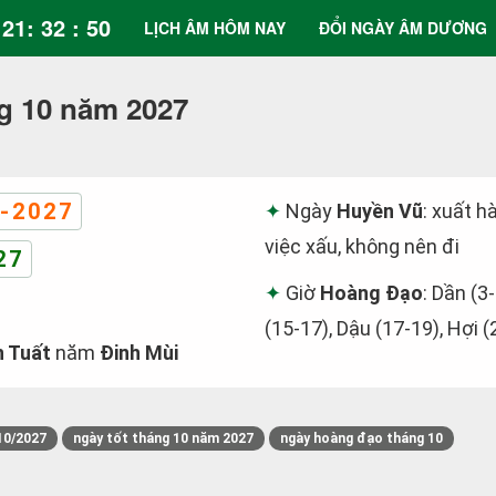
21: 32 : 50
LỊCH ÂM HÔM NAY
ĐỔI NGÀY ÂM DƯƠNG
g 10 năm 2027
-2027
Ngày
Huyền Vũ
: xuất h
việc xấu, không nên đi
27
Giờ
Hoàng Đạo
: Dần (3-
(15-17), Dậu (17-19), Hợi (
 Tuất
năm
Đinh Mùi
10/2027
ngày tốt tháng 10 năm 2027
ngày hoàng đạo tháng 10