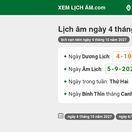
⌚ 
XEM LỊCH ÂM.com
Lịch âm ngày 4 thán
lịch vạn niên ngày 4 tháng 10 năm 2027
4-10
Ngày
Dương Lịch
:
5-9-20
Ngày
Âm Lịch
:
Ngày trong tuần:
Thứ Hai
Ngày
Bính Thìn
tháng
Canh
ngày 4 tháng 10 năm 2027
ngày 4/