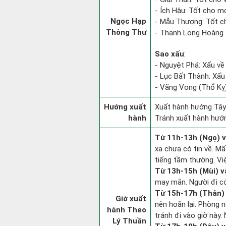
- Ích Hậu: Tốt cho mọi
Ngọc Hạp
- Mẫu Thương: Tốt ch
Thông Thư
- Thanh Long Hoàng 
Sao xấu
:
- Nguyệt Phá: Xấu về
- Lục Bất Thành: Xấu 
- Vãng Vong (Thổ Kỵ):
Hướng xuất
Xuất hành hướng Tây
hành
Tránh xuất hành hướ
Từ 11h-13h (Ngọ) v
xa chưa có tin về. M
tiếng tầm thường. Vi
Từ 13h-15h (Mùi) v
may mắn. Người đi có 
Từ 15h-17h (Thân) 
Giờ xuất
nên hoãn lại. Phòng n
hành Theo
tránh đi vào giờ này.
Lý Thuần