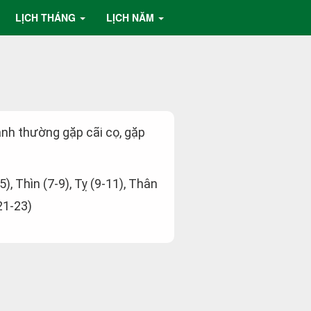
LỊCH THÁNG
LỊCH NĂM
ành thường gặp cãi cọ, gặp
5), Thìn (7-9), Tỵ (9-11), Thân
21-23)