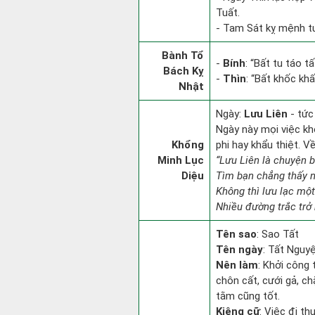
Tuất.
- Tam Sát kỵ mệnh tu
Bành Tổ
-
Bính
: “Bất tu táo 
Bách Kỵ
-
Thìn
: “Bất khốc kh
Nhật
Ngày:
Lưu Liên
- tức
Ngày này mọi việc kh
Khổng
phi hay khẩu thiệt. V
Minh Lục
“Lưu Liên là chuyện 
Diệu
Tìm bạn chẳng thấy 
Không thì lưu lạc một
Nhiều đường trắc trở 
Tên sao
: Sao Tất
Tên ngày
: Tất Nguyệ
Nên làm
: Khởi công 
chôn cất, cưới gả, c
tằm cũng tốt.
Kiêng cữ
: Việc đi th