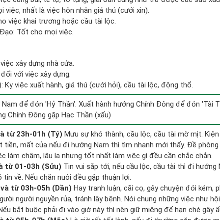
 việc, nhất là việc hôn nhân giá thú (cưới xin).
o việc khai trương hoặc cầu tài lộc.
Đạo: Tốt cho mọi việc.
 việc xây dựng nhà cửa.
đối với việc xây dựng.
 Kỵ việc xuất hành, giá thú (cưới hỏi), cầu tài lộc, động thổ.
 Nam để đón 'Hỷ Thần'. Xuất hành hướng Chính Đông để đón 'Tài T
ng Chính Đông gặp Hạc Thần (xấu)
à từ 23h-01h (Tý)
Mưu sự khó thành, cầu lộc, cầu tài mờ mịt. Kiện
ất tiền, mất của nếu đi hướng Nam thì tìm nhanh mới thấy. Đề phòng
ệc làm chậm, lâu la nhưng tốt nhất làm việc gì đều cần chắc chắn.
à từ 01-03h (Sửu)
Tin vui sắp tới, nếu cầu lộc, cầu tài thì đi hướn
tin về. Nếu chăn nuôi đều gặp thuận lợi.
và từ 03h-05h (Dần)
Hay tranh luận, cãi cọ, gây chuyện đói kém, p
gười người nguyền rủa, tránh lây bệnh. Nói chung những việc như hội
 Nếu bắt buộc phải đi vào giờ này thì nên giữ miệng để hạn ché gây ẩ