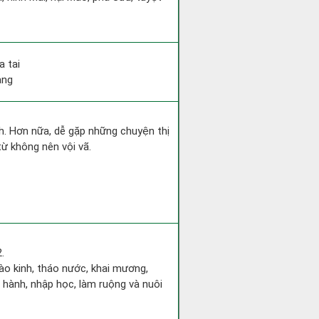
a tai
ang
nh. Hơn nữa, dễ gặp những chuyện thị
từ không nên vội vã.
.
đào kinh, tháo nước, khai mương,
 hành, nhập học, làm ruộng và nuôi