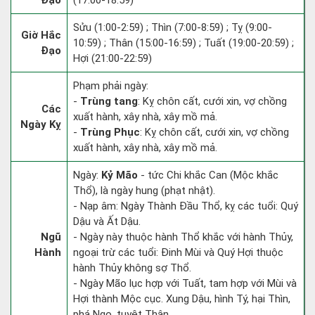
Đạo
(17:00-18:59)
Sửu (1:00-2:59) ; Thìn (7:00-8:59) ; Tỵ (9:00-
Giờ Hắc
10:59) ; Thân (15:00-16:59) ; Tuất (19:00-20:59) ;
Đạo
Hợi (21:00-22:59)
Phạm phải ngày:
-
Trùng tang
: Kỵ chôn cất, cưới xin, vợ chồng
Các
xuất hành, xây nhà, xây mồ mả.
Ngày Kỵ
-
Trùng Phục
: Kỵ chôn cất, cưới xin, vợ chồng
xuất hành, xây nhà, xây mồ mả.
Ngày:
Kỷ Mão
- tức Chi khắc Can (Mộc khắc
Thổ), là ngày hung (phạt nhật).
- Nạp âm: Ngày Thành Đầu Thổ, kỵ các tuổi: Quý
Dậu và Ất Dậu.
Ngũ
- Ngày này thuộc hành Thổ khắc với hành Thủy,
Hành
ngoại trừ các tuổi: Đinh Mùi và Quý Hợi thuộc
hành Thủy không sợ Thổ.
- Ngày Mão lục hợp với Tuất, tam hợp với Mùi và
Hợi thành Mộc cục. Xung Dậu, hình Tý, hại Thìn,
phá Ngọ, tuyệt Thân.