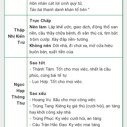
Hôn nhân cát lợi sinh quý tử,
Tảo bá thanh danh khán tổ tiên.”
Trực Chấp
Nên làm
: Lập khế ước, giao dịch, động thổ san
Thập
nền, cầu thầy chữa bệnh, đi săn thú cá, tìm bắt
Nhị Kiến
trộm cướp. Xây đắp nền-tường.
Trừ
Không nên
: Dời nhà, đi chơi xa, mở cửa hiệu
buôn bán, xuất tiền của.
Sao tốt
:
- Thánh Tâm: Tốt cho mọi việc, nhất là cầu
phúc, cúng bái tế tự.
- Lục Hợp: Tốt cho mọi việc.
Ngọc
Hạp
Sao xấu
:
Thông
- Hoang Vu: Xấu cho mọi công việc.
Thư
- Trùng Tang: Kiêng kỵ giá thú (cưới hỏi), an táng
hay khởi công xây nhà.
- Trùng Phục: Kỵ việc cưới hỏi, an táng.
- Câu Trận Hắc Đạo: Kỵ việc mai táng.