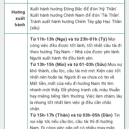
Xuất hành hướng Đông Bắc để đón 'Hỷ Thần'.
Hướng
Xuất hành hướng Chính Nam để đón 'Tài Thần'.
xuất
Tránh xuất hành hướng Chính Tây gặp Hạc Thần
hành
(xấu)
Từ 11h-13h (Ngọ) và từ 23h-01h (Tý)
Mọi
công việc đều được tốt lành, tốt nhất cầu tài đi
theo hướng Tây Nam – Nhà cửa được yên lành.
Người xuất hành thì đều bình yên.
Từ 13h-15h (Mùi) và từ 01-03h (Sửu)
Mưu sự
khó thành, cầu lộc, cầu tài mờ mịt. Kiện cáo tốt
nhất nên hoãn lại. Người đi xa chưa có tin về.
Mất tiền, mất của nếu đi hướng Nam thì tìm
nhanh mới thấy. Đề phòng tranh cãi, mâu thuẫn
hay miệng tiếng tầm thường. Việc làm chậm, lâu
la nhưng tốt nhất làm việc gì đều cần chắc
chắn.
Từ 15h-17h (Thân) và từ 03h-05h (Dần)
Tin
vui sắp tới, nếu cầu lộc, cầu tài thì đi hướng
Nam. Đi công việc gặp gỡ có nhiều may mắn.