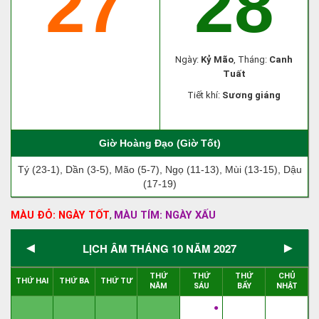
27
28
Ngày:
Kỷ Mão
, Tháng:
Canh
Tuất
Tiết khí:
Sương giáng
Giờ Hoàng Đạo (Giờ Tốt)
Tý (23-1), Dần (3-5), Mão (5-7), Ngọ (11-13), Mùi (13-15), Dậu
(17-19)
MÀU ĐỎ: NGÀY TỐT
MÀU TÍM: NGÀY XẤU
,
◄
►
LỊCH ÂM THÁNG 10 NĂM 2027
THỨ
THỨ
THỨ
CHỦ
THỨ HAI
THỨ BA
THỨ TƯ
NĂM
SÁU
BẨY
NHẬT
●