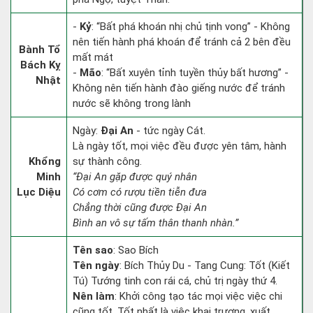
-
Kỷ
: “Bất phá khoán nhị chủ tịnh vong” - Không
nên tiến hành phá khoán để tránh cả 2 bên đều
Bành Tổ
mất mát
Bách Kỵ
-
Mão
: “Bất xuyên tỉnh tuyền thủy bất hương” -
Nhật
Không nên tiến hành đào giếng nước để tránh
nước sẽ không trong lành
Ngày:
Đại An
- tức ngày Cát.
Là ngày tốt, mọi việc đều được yên tâm, hành
Khổng
sự thành công.
Minh
“Đại An gặp được quý nhân
Lục Diệu
Có cơm có rượu tiền tiễn đưa
Chẳng thời cũng được Đại An
Bình an vô sự tấm thân thanh nhàn.”
Tên sao
: Sao Bích
Tên ngày
: Bích Thủy Du - Tang Cung: Tốt (Kiết
Tú) Tướng tinh con rái cá, chủ trị ngày thứ 4.
Nên làm
: Khởi công tạo tác mọi việc việc chi
cũng tốt. Tốt nhất là việc khai trương, xuất