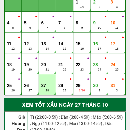
1
2
3
2/9
3
4
●
●
●
●
●
●
4
5
6
7
8
9
10
5
6
7
8
9
10
11
●
●
●
●
11
12
13
14
15
16
17
12
13
14
15
16
17
18
●
●
●
●
●
18
19
20
21
22
23
24
19
20
21
22
23
24
25
●
●
●
●
●
25
26
27
28
29
30
31
26
27
28
29
1/10
2
3
XEM TỐT XẤU NGÀY 27 THÁNG 10
Giờ
Tí (23:00-0:59) ; Dần (3:00-4:59) ; Mão (5:00-6:59)
Hoàng
; Ngọ (11:00-12:59) ; Mùi (13:00-14:59) ; Dậu