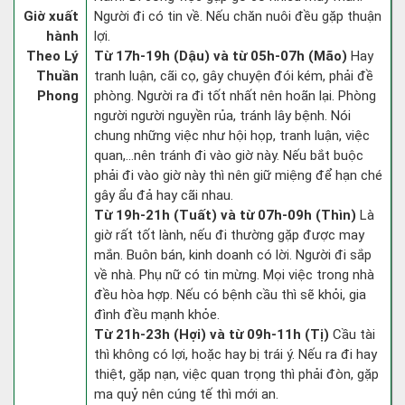
Giờ xuất
Người đi có tin về. Nếu chăn nuôi đều gặp thuận
hành
lợi.
Theo Lý
Từ 17h-19h (Dậu) và từ 05h-07h (Mão)
Hay
Thuần
tranh luận, cãi cọ, gây chuyện đói kém, phải đề
Phong
phòng. Người ra đi tốt nhất nên hoãn lại. Phòng
người người nguyền rủa, tránh lây bệnh. Nói
chung những việc như hội họp, tranh luận, việc
quan,…nên tránh đi vào giờ này. Nếu bắt buộc
phải đi vào giờ này thì nên giữ miệng để hạn ché
gây ẩu đả hay cãi nhau.
Từ 19h-21h (Tuất) và từ 07h-09h (Thìn)
Là
giờ rất tốt lành, nếu đi thường gặp được may
mắn. Buôn bán, kinh doanh có lời. Người đi sắp
về nhà. Phụ nữ có tin mừng. Mọi việc trong nhà
đều hòa hợp. Nếu có bệnh cầu thì sẽ khỏi, gia
đình đều mạnh khỏe.
Từ 21h-23h (Hợi) và từ 09h-11h (Tị)
Cầu tài
thì không có lợi, hoặc hay bị trái ý. Nếu ra đi hay
thiệt, gặp nạn, việc quan trọng thì phải đòn, gặp
ma quỷ nên cúng tế thì mới an.