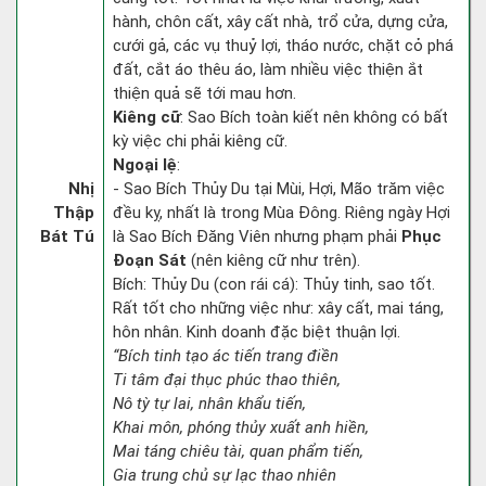
hành, chôn cất, xây cất nhà, trổ cửa, dựng cửa,
cưới gả, các vụ thuỷ lợi, tháo nước, chặt cỏ phá
đất, cắt áo thêu áo, làm nhiều việc thiện ắt
thiện quả sẽ tới mau hơn.
Kiêng cữ
: Sao Bích toàn kiết nên không có bất
kỳ việc chi phải kiêng cữ.
Ngoại lệ
:
Nhị
- Sao Bích Thủy Du tại Mùi, Hợi, Mão trăm việc
Thập
đều kỵ, nhất là trong Mùa Đông. Riêng ngày Hợi
Bát Tú
là Sao Bích Đăng Viên nhưng phạm phải
Phục
Đoạn Sát
(nên kiêng cữ như trên).
Bích: Thủy Du (con rái cá): Thủy tinh, sao tốt.
Rất tốt cho những việc như: xây cất, mai táng,
hôn nhân. Kinh doanh đặc biệt thuận lợi.
“Bích tinh tạo ác tiến trang điền
Ti tâm đại thục phúc thao thiên,
Nô tỳ tự lai, nhân khẩu tiến,
Khai môn, phóng thủy xuất anh hiền,
Mai táng chiêu tài, quan phẩm tiến,
Gia trung chủ sự lạc thao nhiên