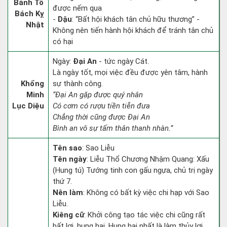
Bành Tổ
được nếm qua
Bách Kỵ
-
Dậu
: “Bất hội khách tân chủ hữu thương” -
Nhật
Không nên tiến hành hội khách để tránh tân chủ
có hại
Ngày:
Đại An
- tức ngày Cát.
Là ngày tốt, mọi việc đều được yên tâm, hành
Khổng
sự thành công.
Minh
“Đại An gặp được quý nhân
Lục Diệu
Có cơm có rượu tiền tiễn đưa
Chẳng thời cũng được Đại An
Bình an vô sự tấm thân thanh nhàn.”
Tên sao
: Sao Liễu
Tên ngày
: Liễu Thổ Chương Nhậm Quang: Xấu
(Hung tú) Tướng tinh con gấu ngựa, chủ trị ngày
thứ 7.
Nên làm
: Không có bất kỳ việc chi hạp với Sao
Liễu.
Kiêng cữ
: Khởi công tạo tác việc chi cũng rất
bất lợi, hung hại. Hung hại nhất là làm thủy lợi