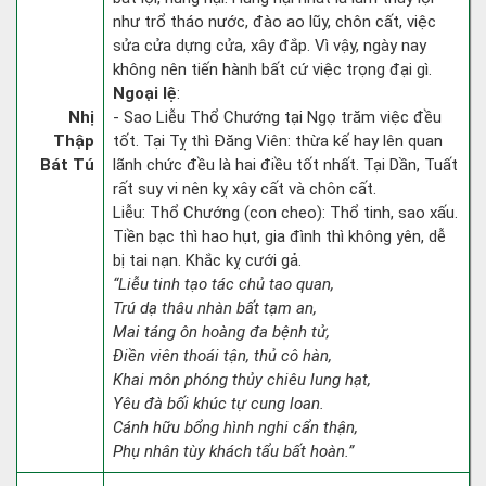
như trổ tháo nước, đào ao lũy, chôn cất, việc
sửa cửa dựng cửa, xây đắp. Vì vậy, ngày nay
không nên tiến hành bất cứ việc trọng đại gì.
Ngoại lệ
:
Nhị
- Sao Liễu Thổ Chướng tại Ngọ trăm việc đều
Thập
tốt. Tại Tỵ thì Đăng Viên: thừa kế hay lên quan
Bát Tú
lãnh chức đều là hai điều tốt nhất. Tại Dần, Tuất
rất suy vi nên kỵ xây cất và chôn cất.
Liễu: Thổ Chướng (con cheo): Thổ tinh, sao xấu.
Tiền bạc thì hao hụt, gia đình thì không yên, dễ
bị tai nạn. Khắc kỵ cưới gả.
“Liễu tinh tạo tác chủ tao quan,
Trú dạ thâu nhàn bất tạm an,
Mai táng ôn hoàng đa bệnh tử,
Điền viên thoái tận, thủ cô hàn,
Khai môn phóng thủy chiêu lung hạt,
Yêu đà bối khúc tự cung loan.
Cánh hữu bổng hình nghi cẩn thận,
Phụ nhân tùy khách tẩu bất hoàn.”