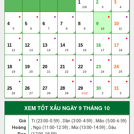
1
2
3
2/9
3
4
●
●
●
●
●
●
4
5
6
7
8
9
10
5
6
7
8
9
10
11
●
●
●
●
11
12
13
14
15
16
17
12
13
14
15
16
17
18
●
●
●
●
●
18
19
20
21
22
23
24
19
20
21
22
23
24
25
●
●
●
●
●
25
26
27
28
29
30
31
26
27
28
29
1/10
2
3
XEM TỐT XẤU NGÀY 9 THÁNG 10
Giờ
Tí (23:00-0:59) ; Dần (3:00-4:59) ; Mão (5:00-6:59)
Hoàng
; Ngọ (11:00-12:59) ; Mùi (13:00-14:59) ; Dậu