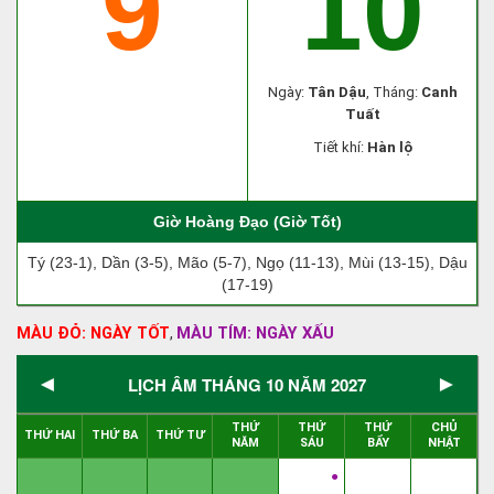
9
10
Ngày:
Tân Dậu
, Tháng:
Canh
Tuất
Tiết khí:
Hàn lộ
Giờ Hoàng Đạo (Giờ Tốt)
Tý (23-1), Dần (3-5), Mão (5-7), Ngọ (11-13), Mùi (13-15), Dậu
(17-19)
MÀU ĐỎ: NGÀY TỐT
MÀU TÍM: NGÀY XẤU
,
◄
►
LỊCH ÂM THÁNG 10 NĂM 2027
THỨ
THỨ
THỨ
CHỦ
THỨ HAI
THỨ BA
THỨ TƯ
NĂM
SÁU
BẨY
NHẬT
●