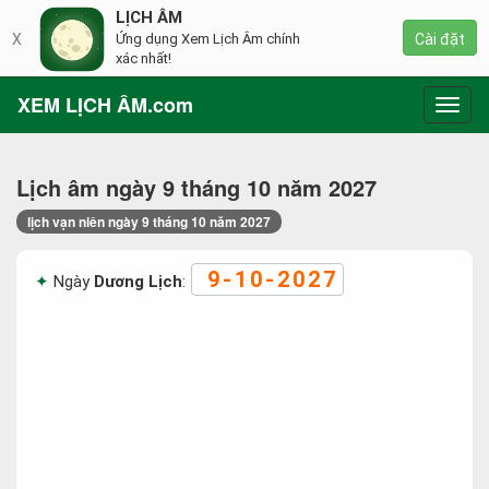
LỊCH ÂM
X
Ứng dụng Xem Lịch Âm chính
Cài đặt
xác nhất!
XEM LỊCH ÂM.com
Toggl
navig
Lịch âm ngày 9 tháng 10 năm 2027
lịch vạn niên ngày 9 tháng 10 năm 2027
9-10-2027
Ngày
Dương Lịch
: