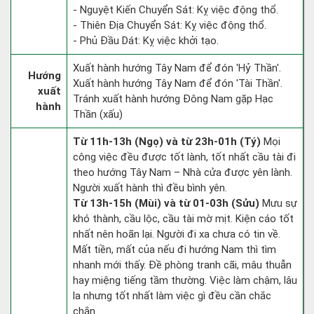
- Nguyệt Kiến Chuyển Sát: Kỵ việc động thổ.
- Thiên Địa Chuyển Sát: Kỵ việc động thổ.
- Phủ Đầu Dát: Kỵ việc khởi tạo.
Xuất hành hướng Tây Nam để đón 'Hỷ Thần'.
Hướng
Xuất hành hướng Tây Nam để đón 'Tài Thần'.
xuất
Tránh xuất hành hướng Đông Nam gặp Hạc
hành
Thần (xấu)
Từ 11h-13h (Ngọ) và từ 23h-01h (Tý)
Mọi
công việc đều được tốt lành, tốt nhất cầu tài đi
theo hướng Tây Nam – Nhà cửa được yên lành.
Người xuất hành thì đều bình yên.
Từ 13h-15h (Mùi) và từ 01-03h (Sửu)
Mưu sự
khó thành, cầu lộc, cầu tài mờ mịt. Kiện cáo tốt
nhất nên hoãn lại. Người đi xa chưa có tin về.
Mất tiền, mất của nếu đi hướng Nam thì tìm
nhanh mới thấy. Đề phòng tranh cãi, mâu thuẫn
hay miệng tiếng tầm thường. Việc làm chậm, lâu
la nhưng tốt nhất làm việc gì đều cần chắc
chắn.