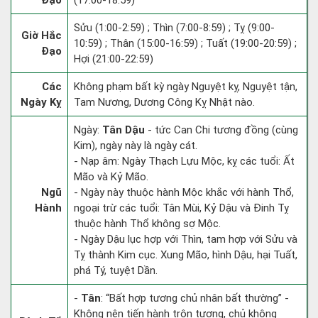
Đạo
(17:00-18:59)
Sửu (1:00-2:59) ; Thìn (7:00-8:59) ; Tỵ (9:00-
Giờ Hắc
10:59) ; Thân (15:00-16:59) ; Tuất (19:00-20:59) ;
Đạo
Hợi (21:00-22:59)
Các
Không phạm bất kỳ ngày Nguyệt kỵ, Nguyệt tận,
Ngày Kỵ
Tam Nương, Dương Công Kỵ Nhật nào.
Ngày:
Tân Dậu
- tức Can Chi tương đồng (cùng
Kim), ngày này là ngày cát.
- Nạp âm: Ngày Thạch Lựu Mộc, kỵ các tuổi: Ất
Mão và Kỷ Mão.
Ngũ
- Ngày này thuộc hành Mộc khắc với hành Thổ,
Hành
ngoại trừ các tuổi: Tân Mùi, Kỷ Dậu và Đinh Tỵ
thuộc hành Thổ không sợ Mộc.
- Ngày Dậu lục hợp với Thìn, tam hợp với Sửu và
Tỵ thành Kim cục. Xung Mão, hình Dậu, hại Tuất,
phá Tý, tuyệt Dần.
-
Tân
: “Bất hợp tương chủ nhân bất thường” -
Không nên tiến hành trộn tương, chủ không