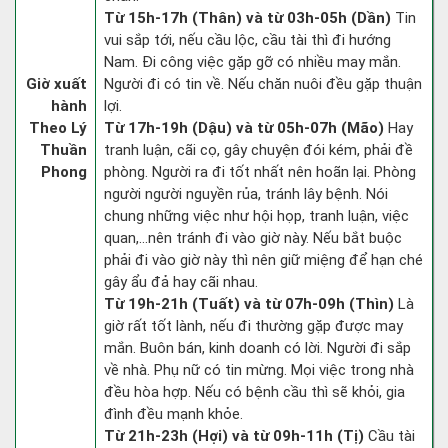
Từ 15h-17h (Thân) và từ 03h-05h (Dần)
Tin
vui sắp tới, nếu cầu lộc, cầu tài thì đi hướng
Nam. Đi công việc gặp gỡ có nhiều may mắn.
Giờ xuất
Người đi có tin về. Nếu chăn nuôi đều gặp thuận
hành
lợi.
Theo Lý
Từ 17h-19h (Dậu) và từ 05h-07h (Mão)
Hay
Thuần
tranh luận, cãi cọ, gây chuyện đói kém, phải đề
Phong
phòng. Người ra đi tốt nhất nên hoãn lại. Phòng
người người nguyền rủa, tránh lây bệnh. Nói
chung những việc như hội họp, tranh luận, việc
quan,…nên tránh đi vào giờ này. Nếu bắt buộc
phải đi vào giờ này thì nên giữ miệng để hạn ché
gây ẩu đả hay cãi nhau.
Từ 19h-21h (Tuất) và từ 07h-09h (Thìn)
Là
giờ rất tốt lành, nếu đi thường gặp được may
mắn. Buôn bán, kinh doanh có lời. Người đi sắp
về nhà. Phụ nữ có tin mừng. Mọi việc trong nhà
đều hòa hợp. Nếu có bệnh cầu thì sẽ khỏi, gia
đình đều mạnh khỏe.
Từ 21h-23h (Hợi) và từ 09h-11h (Tị)
Cầu tài