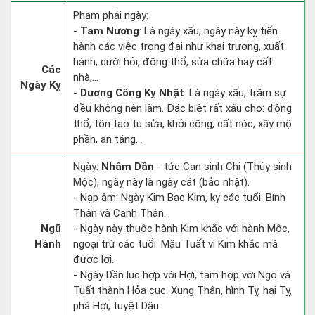
Phạm phải ngày:
-
Tam Nương
: Là ngày xấu, ngày này kỵ tiến
hành các việc trọng đại như khai trương, xuất
hành, cưới hỏi, động thổ, sửa chữa hay cất
Các
nhà,...
Ngày Kỵ
-
Dương Công Kỵ Nhật
: Là ngày xấu, trăm sự
đều không nên làm. Đặc biệt rất xấu cho: động
thổ, tôn tạo tu sửa, khởi công, cất nóc, xây mộ
phần, an táng...
Ngày:
Nhâm Dần
- tức Can sinh Chi (Thủy sinh
Mộc), ngày này là ngày cát (bảo nhật).
- Nạp âm: Ngày Kim Bạc Kim, kỵ các tuổi: Bính
Thân và Canh Thân.
Ngũ
- Ngày này thuộc hành Kim khắc với hành Mộc,
Hành
ngoại trừ các tuổi: Mậu Tuất vì Kim khắc mà
được lợi.
- Ngày Dần lục hợp với Hợi, tam hợp với Ngọ và
Tuất thành Hỏa cục. Xung Thân, hình Tỵ, hại Tỵ,
phá Hợi, tuyệt Dậu.