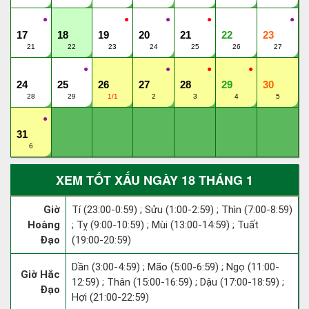
●
●
●
●
●
17
18
19
20
21
22
23
21
22
23
24
25
26
27
●
●
●
●
24
25
26
27
28
29
30
28
29
1/1
2
3
4
5
●
31
6
XEM TỐT XẤU NGÀY 18 THÁNG 1
Giờ
Tí (23:00-0:59) ; Sửu (1:00-2:59) ; Thìn (7:00-8:59)
Hoàng
; Tỵ (9:00-10:59) ; Mùi (13:00-14:59) ; Tuất
Đạo
(19:00-20:59)
Dần (3:00-4:59) ; Mão (5:00-6:59) ; Ngọ (11:00-
Giờ Hắc
12:59) ; Thân (15:00-16:59) ; Dậu (17:00-18:59) ;
Đạo
Hợi (21:00-22:59)