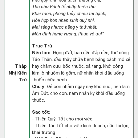
Phú quý vinh hoa thiên thượng chỉ,
Thọ như Bành tổ nhập thiên thu.
Khai môn, phóng thủy chiêu tài bạch,
Hòa hợp hôn nhân sinh quý nhi.
Mai táng nhược năng y thử nhật,
Môn đình hưng vượng, Phúc vô ưu!”
Trực Trừ
Nên làm
: Động đất, ban nền đắp nền, thờ cúng
Táo Thần, cầu thầy chữa bệnh bằng cách mổ xẻ
Thập
hay châm cứu, bốc thuốc, xả tang, khởi công
Nhị Kiến
làm lò nhuộm lò gốm, nữ nhân khởi đầu uống
Trừ
thuốc chữa bệnh.
Chú ý
: Đẻ con nhằm ngày này khó nuôi, nên làm
Âm Đức cho con, nam nhân kỵ khởi đầu uống
thuốc.
Sao tốt
:
- Thiên Quý: Tốt cho mọi việc.
- Thiên Tài: Tốt cho việc kinh doanh, cầu tài lộc,
khai trương.