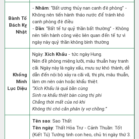
-
Nhâm
: “Bất ương thủy nan canh đê phòng” -
Không nên tiến hành tháo nước để tránh khó
Bành Tổ
canh phòng đê điều
Bách Kỵ
-
Dần
: “Bất tế tự quỷ thần bất thường” - Không
Nhật
nên tiến hành công việc liên quan đến tế tự vì
ngày này quỷ thần không bình thường
Ngày:
Xích Khẩu
- tức ngày Hung.
Nên đề phòng miệng lưỡi, mâu thuẫn hay tranh
cãi. Ngày này là ngày xấu, mưu sự khó thành, dễ
Khổng
dẫn đến nội bộ xảy ra cãi vã, thị phi, mâu thuẫn,
Minh
làm ơn nên oán hoặc khẩu thiệt.
Lục Diệu
“Xích Khẩu là quả bần cùng
Sinh ra khẩu thiệt bàn cùng thị phi
Chẳng thời mất của nó khi
Không thì chó cắn phân ly vợ chồng.”
Tên sao
: Sao Thất
Tên ngày
: Thất Hỏa Trư - Cảnh Thuần: Tốt
(Kiết Tú) Tướng tinh con heo, chủ trị ngày thứ 3.