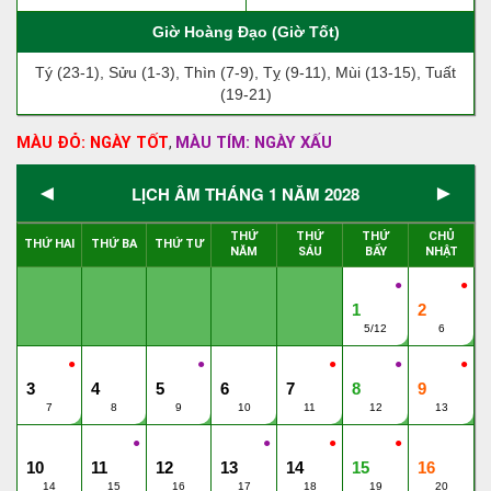
Giờ Hoàng Đạo (Giờ Tốt)
Tý (23-1), Sửu (1-3), Thìn (7-9), Tỵ (9-11), Mùi (13-15), Tuất
(19-21)
MÀU ĐỎ: NGÀY TỐT
MÀU TÍM: NGÀY XẤU
,
◄
►
LỊCH ÂM THÁNG 1 NĂM 2028
THỨ
THỨ
THỨ
CHỦ
THỨ HAI
THỨ BA
THỨ TƯ
NĂM
SÁU
BẨY
NHẬT
●
●
1
2
5/12
6
●
●
●
●
●
3
4
5
6
7
8
9
7
8
9
10
11
12
13
●
●
●
●
10
11
12
13
14
15
16
14
15
16
17
18
19
20