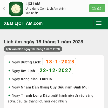
LỊCH ÂM
X
Ứng dụng Xem Lịch Âm chính
Cài đặt
xác nhất!
XEM LỊCH ÂM.com
Toggl
navig
Lịch âm ngày 18 tháng 1 năm 2028
lịch vạn niên ngày 18 tháng 1 năm 2028
18-1-2028
Ngày
Dương Lịch
:
22-12-2027
Ngày
Âm Lịch
:
Ngày trong tuần:
Thứ Ba
Ngày
Nhâm Dần
tháng
Quý Sửu
năm
Đinh Mùi
Ngày
Thanh Long Đầu
: xuất hành nên đi vào sáng
sớm, cầu tài thắng lợi. mọi việc như ý