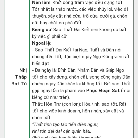
Nên làm
: Khởi công trăm việc đều đặng tốt.
Tốt nhất là tháo nước, các việc thủy lợi, việc đi
thuyền, xây cất nhà cửa, trổ cửa, cưới gả, chôn
cất hay chặt cỏ phá đất.
Kiêng cữ
: Sao Thất Đại Kiết nên không có bất
kỳ việc gì phải cữ.
Ngoại lệ
:
- Sao Thất Đại Kiết tại Ngọ, Tuất và Dần nói
chung đều tốt, đặc biệt ngày Ngọ Đăng viên rất
hiển đạt.
Nhị
- Ba ngày là: Bính Dần, Nhâm Dần và Giáp Ngọ
Thập
tốt cho xây dựng, chôn cất, song cũng ngày Dần
Bát Tú
nhưng ngày Dần khác lại không tốt. Bởi sao Thất
gặp ngày Dần là phạm vào
Phục Đoạn Sát
(mọi
kiêng cữ như trên).
Thất: Hỏa Trư (con lợn): Hỏa tinh, sao tốt. Rất
tốt cho việc kinh doanh, hôn nhân, xây cất và
chôn cất.
“Thất tinh tạo tác tiến điền ngưu,
Nhi tôn đại đại cận quân hầu,