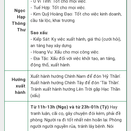
- U Vi Tinh: Tốt cho mọi việc.
- Tuế Hợp: Tốt cho mọi việc.
Ngọc
- Kim Quỹ Hoàng Đạo: Tốt cho việc kinh doanh,
Hạp
cầu tài lộc, khai trương.
Thông
Thư
Sao xấu
:
- Kiếp Sát: Kỵ việc xuất hành, giá thú (cưới hỏi),
an táng hay xây dựng.
- Hoang Vu: Xấu cho mọi công việc.
- Địa Tặc: Xấu đối với việc khởi tạo, an táng,
động thổ, xuất hành.
Xuất hành hướng Chính Nam để đón 'Hỷ Thần'.
Hướng
Xuất hành hướng Chính Tây để đón 'Tài Thần'.
xuất
Tránh xuất hành hướng Lên Trời gặp Hạc Thần
hành
(xấu)
Từ 11h-13h (Ngọ) và từ 23h-01h (Tý)
Hay
tranh luận, cãi cọ, gây chuyện đói kém, phải đề
phòng. Người ra đi tốt nhất nên hoãn lại. Phòng
người người nguyền rủa, tránh lây bệnh. Nói