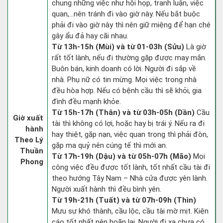
chung những việc như hội họp, tranh luận, việc
quan,…nên tránh đi vào giờ này. Nếu bắt buộc
phải đi vào giờ này thì nên giữ miệng để hạn ché
gây ẩu đả hay cãi nhau.
Từ 13h-15h (Mùi) và từ 01-03h (Sửu)
Là giờ
rất tốt lành, nếu đi thường gặp được may mắn.
Buôn bán, kinh doanh có lời. Người đi sắp về
nhà. Phụ nữ có tin mừng. Mọi việc trong nhà
đều hòa hợp. Nếu có bệnh cầu thì sẽ khỏi, gia
đình đều mạnh khỏe.
Từ 15h-17h (Thân) và từ 03h-05h (Dần)
Cầu
Giờ xuất
tài thì không có lợi, hoặc hay bị trái ý. Nếu ra đi
hành
hay thiệt, gặp nạn, việc quan trọng thì phải đòn,
Theo Lý
gặp ma quỷ nên cúng tế thì mới an.
Thuần
Từ 17h-19h (Dậu) và từ 05h-07h (Mão)
Mọi
Phong
công việc đều được tốt lành, tốt nhất cầu tài đi
theo hướng Tây Nam – Nhà cửa được yên lành.
Người xuất hành thì đều bình yên.
Từ 19h-21h (Tuất) và từ 07h-09h (Thìn)
Mưu sự khó thành, cầu lộc, cầu tài mờ mịt. Kiện
cáo tốt nhất nên hoãn lại. Người đi xa chưa có