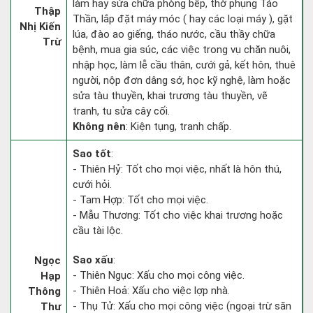
làm hay sửa chữa phòng bếp, thờ phụng Táo
Thập
Thần, lắp đặt máy móc ( hay các loại máy ), gặt
Nhị Kiến
lúa, đào ao giếng, tháo nước, cầu thầy chữa
Trừ
bệnh, mua gia súc, các việc trong vụ chăn nuôi,
nhập học, làm lễ cầu thân, cưới gả, kết hôn, thuê
người, nộp đơn dâng sớ, học kỹ nghệ, làm hoặc
sửa tàu thuyền, khai trương tàu thuyền, vẽ
tranh, tu sửa cây cối.
Không nên
: Kiện tụng, tranh chấp.
Sao tốt
:
- Thiên Hỷ: Tốt cho mọi việc, nhất là hôn thú,
cưới hỏi.
- Tam Hợp: Tốt cho mọi việc.
- Mẫu Thương: Tốt cho việc khai trương hoặc
cầu tài lộc.
Sao xấu
:
Ngọc
- Thiên Ngục: Xấu cho mọi công việc.
Hạp
- Thiên Hoả: Xấu cho việc lợp nhà.
Thông
- Thụ Tử: Xấu cho mọi công việc (ngoại trừ săn
Thư