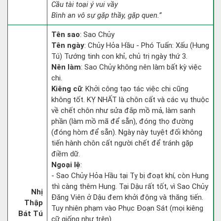
Cầu tài toại ý vui vầy
Bình an vô sự gặp thầy, gặp quen.”
Tên sao
: Sao Chủy
Tên ngày
: Chủy Hỏa Hầu - Phó Tuấn: Xấu (Hung
Tú) Tướng tinh con khỉ, chủ trị ngày thứ 3.
Nên làm
: Sao Chủy không nên làm bất kỳ việc
chi.
Kiêng cữ
: Khởi công tạo tác việc chi cũng
không tốt. KỴ NHẤT là chôn cất và các vụ thuộc
về chết chôn như sửa đắp mồ mả, làm sanh
phần (làm mồ mã để sẵn), đóng thọ đường
(đóng hòm để sẵn). Ngày này tuyệt đối không
tiến hành chôn cất người chết để tránh gặp
điềm dữ.
Ngoại lệ
:
- Sao Chủy Hỏa Hầu tại Tỵ bị đoạt khí, còn Hung
thì càng thêm Hung. Tại Dậu rất tốt, vì Sao Chủy
Nhị
Đăng Viên ở Dậu đem khởi động và thăng tiến.
Thập
Tuy nhiên phạm vào Phục Đoạn Sát (mọi kiêng
Bát Tú
cữ giống như trên).