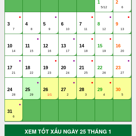
1
2
5/12
6
●
●
●
●
●
3
4
5
6
7
8
9
7
8
9
10
11
12
13
●
●
●
●
10
11
12
13
14
15
16
14
15
16
17
18
19
20
●
●
●
●
●
17
18
19
20
21
22
23
21
22
23
24
25
26
27
●
●
●
●
24
25
26
27
28
29
30
28
29
1/1
2
3
4
5
●
31
6
XEM TỐT XẤU NGÀY 25 THÁNG 1