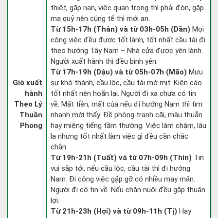
thiệt, gặp nạn, việc quan trọng thì phải đòn, gặp
ma quỷ nên cúng tế thì mới an.
Từ 15h-17h (Thân) và từ 03h-05h (Dần)
Mọi
công việc đều được tốt lành, tốt nhất cầu tài đi
theo hướng Tây Nam – Nhà cửa được yên lành.
Người xuất hành thì đều bình yên.
Từ 17h-19h (Dậu) và từ 05h-07h (Mão)
Mưu
Giờ xuất
sự khó thành, cầu lộc, cầu tài mờ mịt. Kiện cáo
hành
tốt nhất nên hoãn lại. Người đi xa chưa có tin
Theo Lý
về. Mất tiền, mất của nếu đi hướng Nam thì tìm
Thuần
nhanh mới thấy. Đề phòng tranh cãi, mâu thuẫn
Phong
hay miệng tiếng tầm thường. Việc làm chậm, lâu
la nhưng tốt nhất làm việc gì đều cần chắc
chắn.
Từ 19h-21h (Tuất) và từ 07h-09h (Thìn)
Tin
vui sắp tới, nếu cầu lộc, cầu tài thì đi hướng
Nam. Đi công việc gặp gỡ có nhiều may mắn.
Người đi có tin về. Nếu chăn nuôi đều gặp thuận
lợi.
Từ 21h-23h (Hợi) và từ 09h-11h (Tị)
Hay