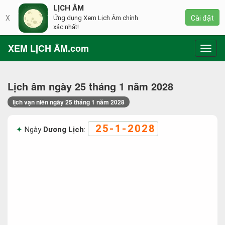
LỊCH ÂM
X
Ứng dụng Xem Lịch Âm chính
Cài đặt
xác nhất!
XEM LỊCH ÂM.com
Toggl
navig
Lịch âm ngày 25 tháng 1 năm 2028
lịch vạn niên ngày 25 tháng 1 năm 2028
25-1-2028
Ngày
Dương Lịch
: