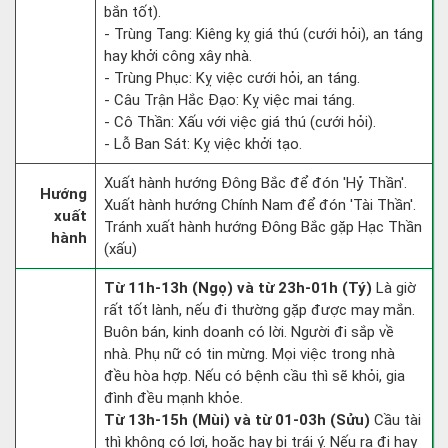
bắn tốt).
- Trùng Tang: Kiêng kỵ giá thú (cưới hỏi), an táng
hay khởi công xây nhà.
- Trùng Phục: Kỵ việc cưới hỏi, an táng.
- Câu Trận Hắc Đạo: Kỵ việc mai táng.
- Cô Thần: Xấu với việc giá thú (cưới hỏi).
- Lỗ Ban Sát: Kỵ việc khởi tạo.
Xuất hành hướng Đông Bắc để đón 'Hỷ Thần'.
Hướng
Xuất hành hướng Chính Nam để đón 'Tài Thần'.
xuất
Tránh xuất hành hướng Đông Bắc gặp Hạc Thần
hành
(xấu)
Từ 11h-13h (Ngọ) và từ 23h-01h (Tý)
Là giờ
rất tốt lành, nếu đi thường gặp được may mắn.
Buôn bán, kinh doanh có lời. Người đi sắp về
nhà. Phụ nữ có tin mừng. Mọi việc trong nhà
đều hòa hợp. Nếu có bệnh cầu thì sẽ khỏi, gia
đình đều mạnh khỏe.
Từ 13h-15h (Mùi) và từ 01-03h (Sửu)
Cầu tài
thì không có lợi, hoặc hay bị trái ý. Nếu ra đi hay