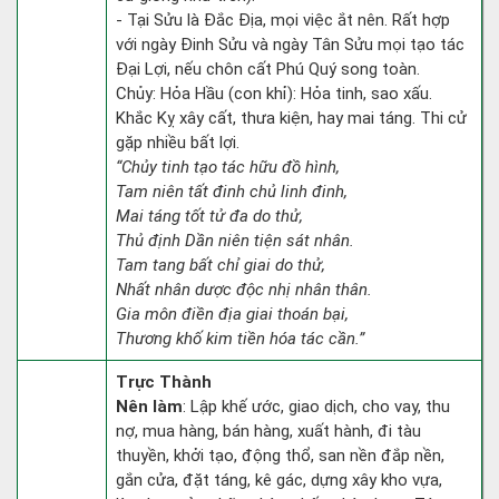
- Tại Sửu là Đắc Địa, mọi việc ắt nên. Rất hợp
với ngày Đinh Sửu và ngày Tân Sửu mọi tạo tác
Đại Lợi, nếu chôn cất Phú Quý song toàn.
Chủy: Hỏa Hầu (con khỉ): Hỏa tinh, sao xấu.
Khắc Kỵ xây cất, thưa kiện, hay mai táng. Thi cử
gặp nhiều bất lợi.
“Chủy tinh tạo tác hữu đồ hình,
Tam niên tất đinh chủ linh đinh,
Mai táng tốt tử đa do thử,
Thủ định Dần niên tiện sát nhân.
Tam tang bất chỉ giai do thử,
Nhất nhân dược độc nhị nhân thân.
Gia môn điền địa giai thoán bại,
Thương khố kim tiền hóa tác cần.”
Trực Thành
Nên làm
: Lập khế ước, giao dịch, cho vay, thu
nợ, mua hàng, bán hàng, xuất hành, đi tàu
thuyền, khởi tạo, động thổ, san nền đắp nền,
gắn cửa, đặt táng, kê gác, dựng xây kho vựa,