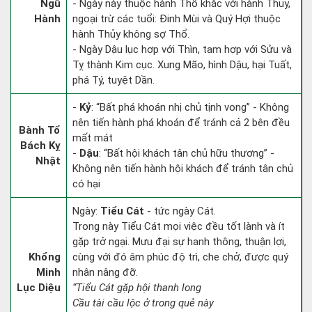
Ngũ
- Ngày này thuộc hành Thổ khắc với hành Thủy,
Hành
ngoại trừ các tuổi: Đinh Mùi và Quý Hợi thuộc
hành Thủy không sợ Thổ.
- Ngày Dậu lục hợp với Thìn, tam hợp với Sửu và
Tỵ thành Kim cục. Xung Mão, hình Dậu, hại Tuất,
phá Tý, tuyệt Dần.
-
Kỷ
: “Bất phá khoán nhị chủ tịnh vong” - Không
nên tiến hành phá khoán để tránh cả 2 bên đều
Bành Tổ
mất mát
Bách Kỵ
-
Dậu
: “Bất hội khách tân chủ hữu thương” -
Nhật
Không nên tiến hành hội khách để tránh tân chủ
có hại
Ngày:
Tiểu Cát
- tức ngày Cát.
Trong này Tiểu Cát mọi việc đều tốt lành và ít
gặp trở ngại. Mưu đại sự hanh thông, thuận lợi,
Khổng
cùng với đó âm phúc độ trì, che chở, được quý
Minh
nhân nâng đỡ.
Lục Diệu
“Tiểu Cát gặp hội thanh long
Cầu tài cầu lộc ở trong quẻ này