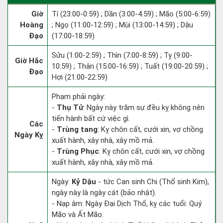
Giờ
Tí (23:00-0:59) ; Dần (3:00-4:59) ; Mão (5:00-6:59)
Hoàng
; Ngọ (11:00-12:59) ; Mùi (13:00-14:59) ; Dậu
Đạo
(17:00-18:59)
Sửu (1:00-2:59) ; Thìn (7:00-8:59) ; Tỵ (9:00-
Giờ Hắc
10:59) ; Thân (15:00-16:59) ; Tuất (19:00-20:59) ;
Đạo
Hợi (21:00-22:59)
Phạm phải ngày:
-
Thụ Tử
: Ngày này trăm sự đều kỵ không nên
tiến hành bất cứ việc gì.
Các
-
Trùng tang
: Kỵ chôn cất, cưới xin, vợ chồng
Ngày Kỵ
xuất hành, xây nhà, xây mồ mả.
-
Trùng Phục
: Kỵ chôn cất, cưới xin, vợ chồng
xuất hành, xây nhà, xây mồ mả.
Ngày:
Kỷ Dậu
- tức Can sinh Chi (Thổ sinh Kim),
ngày này là ngày cát (bảo nhật).
- Nạp âm: Ngày Đại Dịch Thổ, kỵ các tuổi: Quý
Mão và Ất Mão.