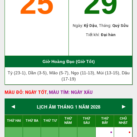
25
29
Ngày:
Kỷ Dậu
, Tháng:
Quý Sửu
Tiết khí:
Đại hàn
Giờ Hoàng Đạo (Giờ Tốt)
Tý (23-1), Dần (3-5), Mão (5-7), Ngọ (11-13), Mùi (13-15), Dậu
(17-19)
MÀU ĐỎ: NGÀY TỐT
MÀU TÍM: NGÀY XẤU
,
◄
►
LỊCH ÂM THÁNG 1 NĂM 2028
THỨ
THỨ
THỨ
CHỦ
THỨ HAI
THỨ BA
THỨ TƯ
NĂM
SÁU
BẨY
NHẬT
●
●