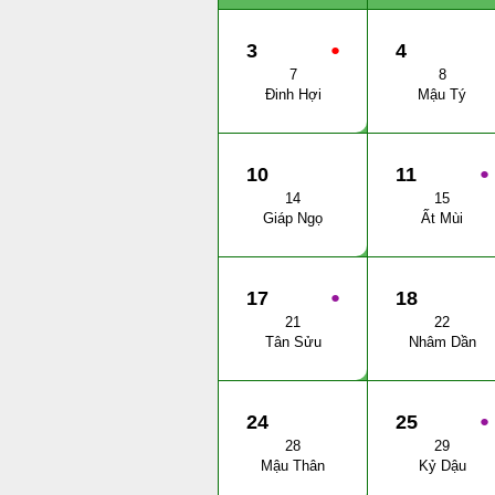
3
●
4
7
8
Đinh Hợi
Mậu Tý
10
11
●
14
15
Giáp Ngọ
Ất Mùi
17
●
18
21
22
Tân Sửu
Nhâm Dần
24
25
●
28
29
Mậu Thân
Kỷ Dậu