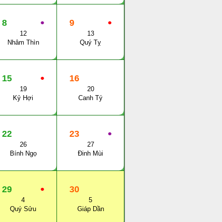
8
●
9
●
12
13
Nhâm Thìn
Quý Tỵ
15
●
16
19
20
Kỷ Hợi
Canh Tý
22
23
●
26
27
Bính Ngọ
Đinh Mùi
29
●
30
4
5
Quý Sửu
Giáp Dần