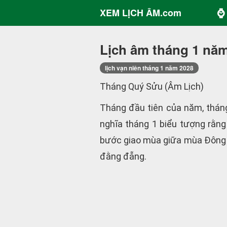
⌚ 
XEM LỊCH ÂM.com
Lịch âm tháng 1 nă
lịch vạn niên tháng 1 năm 2028
Tháng Quý Sửu (Âm Lịch)
Tháng đầu tiên của năm, thán
nghĩa tháng 1 biểu tượng rằng
bước giao mùa giữa mùa Đông v
đằng đẵng.