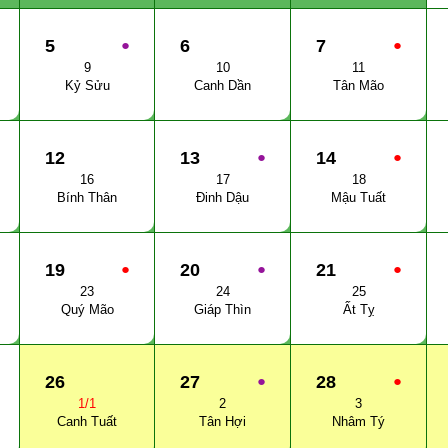
5
●
6
7
●
9
10
11
Kỷ Sửu
Canh Dần
Tân Mão
12
13
●
14
●
16
17
18
Bính Thân
Đinh Dậu
Mậu Tuất
19
●
20
●
21
●
23
24
25
Quý Mão
Giáp Thìn
Ất Tỵ
26
27
●
28
●
1/1
2
3
Canh Tuất
Tân Hợi
Nhâm Tý