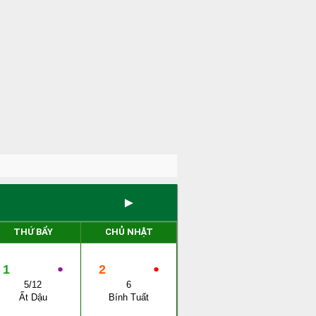
►
THỨ BẨY
CHỦ NHẬT
1
●
2
●
5/12
6
Ất Dậu
Bính Tuất