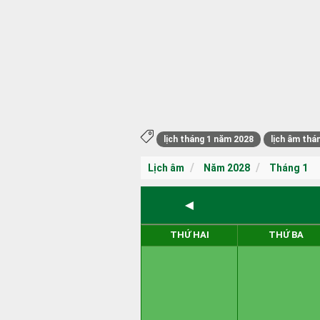
lịch tháng 1 năm 2028
lịch âm thá
Lịch âm
Năm 2028
Tháng 1
◄
THỨ HAI
THỨ BA