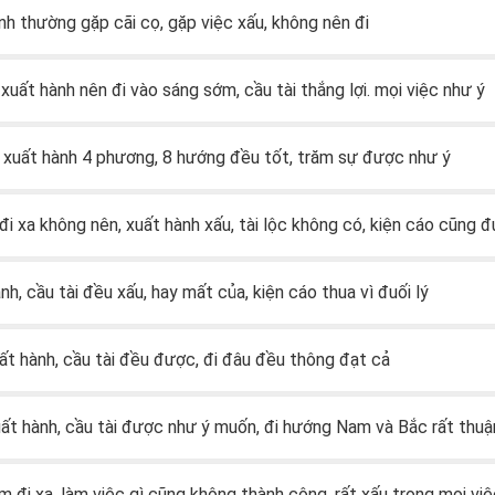
ành thường gặp cãi cọ, gặp việc xấu, không nên đi
: xuất hành nên đi vào sáng sớm, cầu tài thắng lợi. mọi việc như ý
: xuất hành 4 phương, 8 hướng đều tốt, trăm sự được như ý
 đi xa không nên, xuất hành xấu, tài lộc không có, kiện cáo cũng đu
ành, cầu tài đều xấu, hay mất của, kiện cáo thua vì đuối lý
uất hành, cầu tài đều được, đi đâu đều thông đạt cả
uất hành, cầu tài được như ý muốn, đi hướng Nam và Bắc rất thuận
ấm đi xa, làm việc gì cũng không thành công, rất xấu trong mọi vi