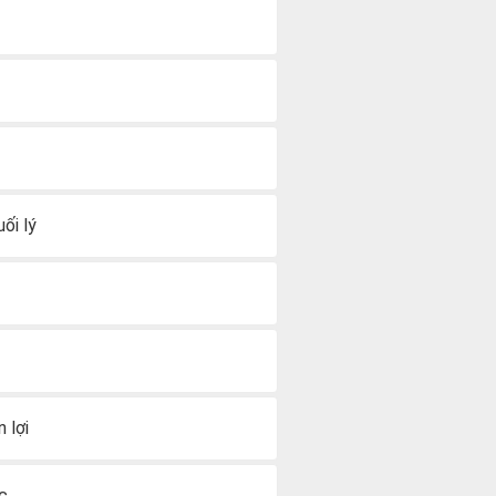
ối lý
 lợi
ệc