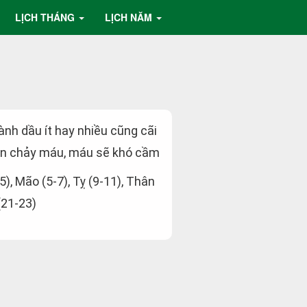
LỊCH THÁNG
LỊCH NĂM
hành dầu ít hay nhiều cũng cãi
 nạn chảy máu, máu sẽ khó cầm
-5), Mão (5-7), Tỵ (9-11), Thân
(21-23)