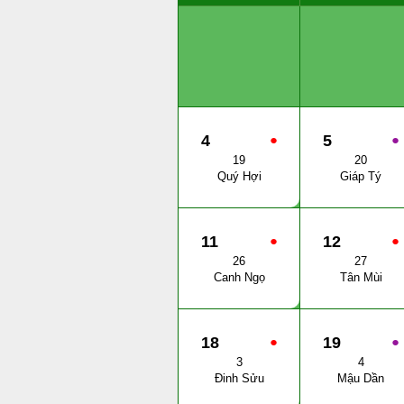
4
●
5
●
19
20
Quý Hợi
Giáp Tý
11
●
12
●
26
27
Canh Ngọ
Tân Mùi
18
●
19
●
3
4
Đinh Sửu
Mậu Dần