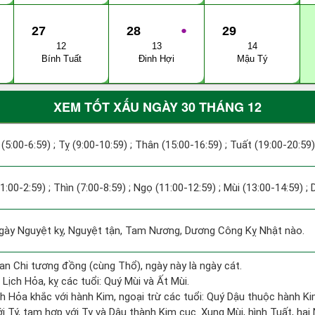
27
28
●
29
12
13
14
Bính Tuất
Đinh Hợi
Mậu Tý
XEM TỐT XẤU NGÀY 30 THÁNG 12
(5:00-6:59) ; Tỵ (9:00-10:59) ; Thân (15:00-16:59) ; Tuất (19:00-20:59)
(1:00-2:59) ; Thìn (7:00-8:59) ; Ngọ (11:00-12:59) ; Mùi (13:00-14:59) ;
y Nguyệt kỵ, Nguyệt tận, Tam Nương, Dương Công Kỵ Nhật nào.
an Chi tương đồng (cùng Thổ), ngày này là ngày cát.
Lịch Hỏa, kỵ các tuổi: Quý Mùi và Ất Mùi.
h Hỏa khắc với hành Kim, ngoại trừ các tuổi: Quý Dậu thuộc hành K
i Tý, tam hợp với Tỵ và Dậu thành Kim cục. Xung Mùi, hình Tuất, hại 