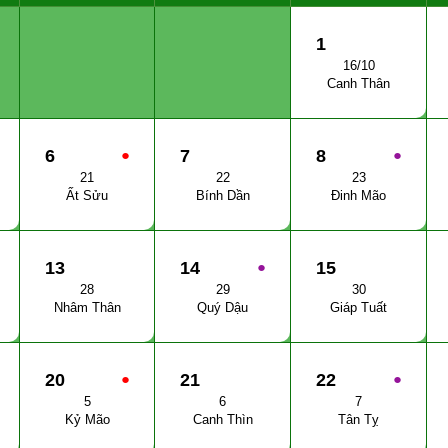
1
16/10
Canh Thân
6
●
7
8
●
21
22
23
Ất Sửu
Bính Dần
Đinh Mão
13
14
●
15
28
29
30
Nhâm Thân
Quý Dậu
Giáp Tuất
20
●
21
22
●
5
6
7
Kỷ Mão
Canh Thìn
Tân Tỵ