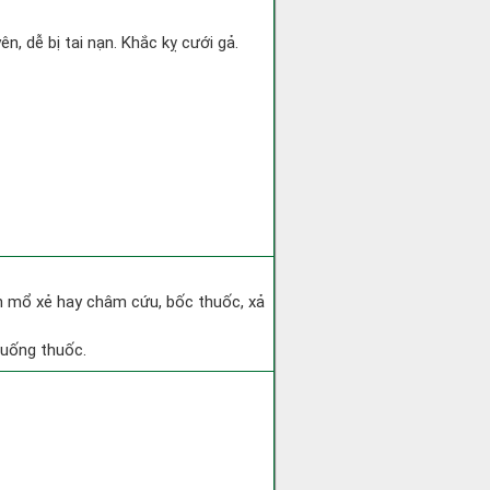
n, dễ bị tai nạn. Khắc kỵ cưới gả.
h mổ xẻ hay châm cứu, bốc thuốc, xả
 uống thuốc.