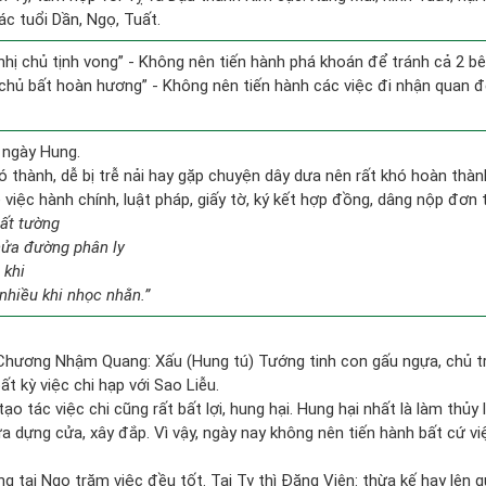
c tuổi Dần, Ngọ, Tuất.
 nhị chủ tịnh vong” - Không nên tiến hành phá khoán để tránh cả 2 
 chủ bất hoàn hương” - Không nên tiến hành các việc đi nhận quan đ
 ngày Hung.
ó thành, dễ bị trễ nải hay gặp chuyện dây dưa nên rất khó hoàn thà
ề việc hành chính, luật pháp, giấy tờ, ký kết hợp đồng, dâng nộp đơn 
bất tường
nửa đường phân ly
 khi
nhiều khi nhọc nhằn.”
 Chương Nhậm Quang: Xấu (Hung tú) Tướng tinh con gấu ngựa, chủ trị
ất kỳ việc chi hạp với Sao Liễu.
tạo tác việc chi cũng rất bất lợi, hung hại. Hung hại nhất là làm thủy
a dựng cửa, xây đắp. Vì vậy, ngày nay không nên tiến hành bất cứ việ
 tại Ngọ trăm việc đều tốt. Tại Tỵ thì Đăng Viên: thừa kế hay lên q