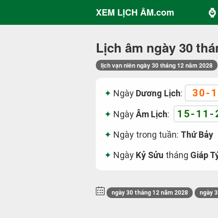
⌚ 
XEM LỊCH ÂM.com
Lịch âm ngày 30 thá
lịch vạn niên ngày 30 tháng 12 năm 2028
30-1
Ngày
Dương Lịch
:
15-11-
Ngày
Âm Lịch
:
Ngày trong tuần:
Thứ Bảy
Ngày
Kỷ Sửu
tháng
Giáp T
ngày 30 tháng 12 năm 2028
ngày 3