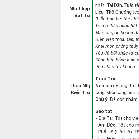
nhất. Tại Dần, Tuất rấ
Nhị Thập
Liễu: Thổ Chướng (con
Bát Tú
“Liễu tinh tạo tác chủ
Trú dạ thâu nhàn bất 
Mai táng ôn hoàng đa
Điền viên thoái tận, t
Khai môn phóng thủy 
Yêu đà bối khúc tự c
Cánh hữu bổng hình n
Phụ nhân tùy khách t
Trực Trừ
Thập Nhị
Nên làm
: Động đất,
Kiến Trừ
tang, khởi công làm 
Chú ý
: Đẻ con nhằm 
Sao tốt
:
- Địa Tài: Tốt cho việ
- Âm Đức: Tốt cho mọ
- Phổ Hộ (Hội Hộ): Tố
- Lục Hợp: Tốt cho mọ