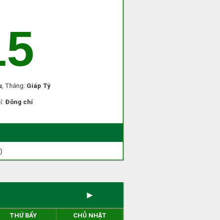
15
u
, Tháng:
Giáp Tý
í:
Đông chí
)
►
THỨ BẨY
CHỦ NHẬT