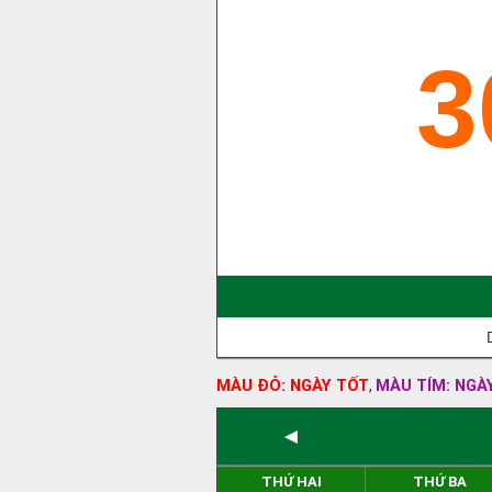
3
MÀU ĐỎ: NGÀY TỐT
MÀU TÍM: NGÀ
,
◄
THỨ HAI
THỨ BA