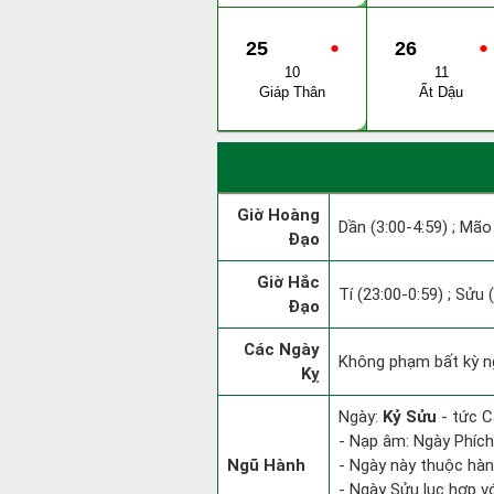
25
●
26
●
10
11
Giáp Thân
Ất Dậu
Giờ Hoàng
Dần (3:00-4:59) ; Mão 
Đạo
Giờ Hắc
Tí (23:00-0:59) ; Sửu 
Đạo
Các Ngày
Không phạm bất kỳ ngà
Kỵ
Ngày:
Kỷ Sửu
- tức C
- Nạp âm: Ngày Phích 
Ngũ Hành
- Ngày này thuộc hàn
- Ngày Sửu lục hợp vớ