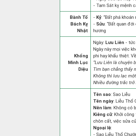
- Tam Sát kỵ mệnh cá
Bành Tổ
-
Kỷ
: “Bất phá khoán
Bách Kỵ
-
Sửu
: “Bất quan đới
Nhật
hương
Ngày:
Lưu Liên
- tức
Ngày này mọi việc kh
Khổng
phi hay khẩu thiệt. V
Minh Lục
“Lưu Liên là chuyện 
Diệu
Tìm bạn chẳng thấy 
Không thì lưu lạc một
Nhiều đường trắc trở 
Tên sao
: Sao Liễu
Tên ngày
: Liễu Thổ
Nên làm
: Không có b
Kiêng cữ
: Khởi công 
chôn cất, việc sửa cử
Ngoại lệ
:
- Sao Liễu Thổ Chướng