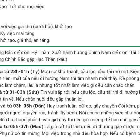
ạo: Tốt cho mọi việc.
ới việc giá thú (cưới hỏi), khởi tạo.
Kỵ việc mai táng.
ởi tạo, giá thú, an táng.
g Bắc để đón 'Hỷ Thần'. Xuất hành hướng Chính Nam để đón 'Tài T
ng Chính Bắc gặp Hạc Thần (xấu)
à từ 23h-01h (Tý)
Mưu sự khó thành, cầu lộc, cầu tài mờ mịt. Kiện
ất tiền, mất của nếu đi hướng Nam thì tìm nhanh mới thấy. Đề phòng
ệc làm chậm, lâu la nhưng tốt nhất làm việc gì đều cần chắc chắn.
à từ 01-03h (Sửu)
Tin vui sắp tới, nếu cầu lộc, cầu tài thì đi hướn
tin về. Nếu chăn nuôi đều gặp thuận lợi.
và từ 03h-05h (Dần)
Hay tranh luận, cãi cọ, gây chuyện đói kém, p
gười người nguyền rủa, tránh lây bệnh. Nói chung những việc như hội
 Nếu bắt buộc phải đi vào giờ này thì nên giữ miệng để hạn ché gây ẩ
à từ 05h-07h (Mão)
Là giờ rất tốt lành, nếu đi thường gặp được m
 Phụ nữ có tin mừng. Mọi việc trong nhà đều hòa hợp. Nếu có bệnh c