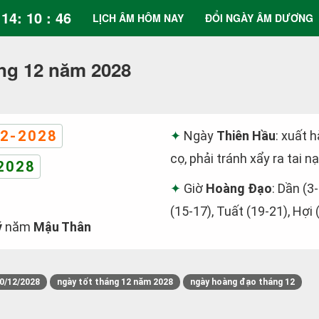
14: 10 : 47
LỊCH ÂM HÔM NAY
ĐỔI NGÀY ÂM DƯƠNG
ng 12 năm 2028
2-2028
Ngày
Thiên Hầu
: xuất 
cọ, phải tránh xẩy ra tai
2028
Giờ
Hoàng Đạo
: Dần (3
(15-17), Tuất (19-21), Hợi 
ý
năm
Mậu Thân
0/12/2028
ngày tốt tháng 12 năm 2028
ngày hoàng đạo tháng 12