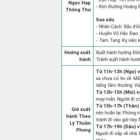
Ngọc Hạp
- Kim Đường Hoàng Đ
Thông Thư
Sao xấu
:
- Nhân Cách: Xấu đối v
- Huyền Vũ Hắc Đạo: 
- Tam Tang: Kỵ việc kh
Hướng xuất
Xuất hành hướng Đôn
hành
Tránh xuất hành hướ
Từ 11h-13h (Ngọ) v
xa chưa có tin về. M
tiếng tầm thường. Vi
Từ 13h-15h (Mùi) v
may mắn. Người đi có 
Từ 15h-17h (Thân) 
Giờ xuất
nên hoãn lại. Phòng n
hành Theo
tránh đi vào giờ này.
Lý Thuần
Từ 17h-19h (Dậu) v
Phong
Người đi sắp về nhà.