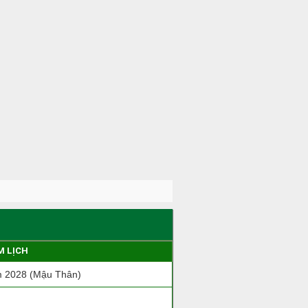
M LỊCH
 2028 (Mậu Thân)