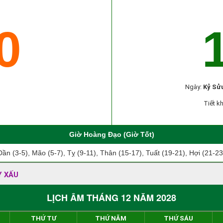
0
Ngày:
Kỷ Sử
Tiết kh
Giờ Hoàng Đạo (Giờ Tốt)
Dần (3-5), Mão (5-7), Tỵ (9-11), Thân (15-17), Tuất (19-21), Hợi (21-23
Y XẤU
LỊCH ÂM THÁNG 12 NĂM 2028
THỨ TƯ
THỨ NĂM
THỨ SÁU