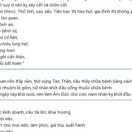
t suy vi nên kỵ xây cất và chôn cất.
 cheo): Thổ tinh, sao xấu. Tiền bạc thì hao hụt, gia đình thì không yê
 tao quan,
tạm an,
 bệnh tử,
hủ cô hàn,
chiêu lung hạt,
ung loan.
ghi cẩn thận,
ẩu bất hoàn.”
 ban nền đắp nền, thờ cúng Táo Thần, cầu thầy chữa bệnh bằng các
lò nhuộm lò gốm, nữ nhân khởi đầu uống thuốc chữa bệnh.
ngày này khó nuôi, nên làm Âm Đức cho con, nam nhân kỵ khởi đầu
c kinh doanh, cầu tài lộc, khai trương.
i việc.
t cho mọi việc, làm phúc, giá thú, xuất hành.
i việc.