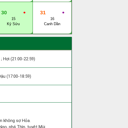
30
●
31
●
15
16
Kỷ Sửu
Canh Dần
 ; Hợi (21:00-22:59)
 Dậu (17:00-18:59)
im không sợ Hỏa.
Ngọ, phá Thìn, tuyệt Mùi.