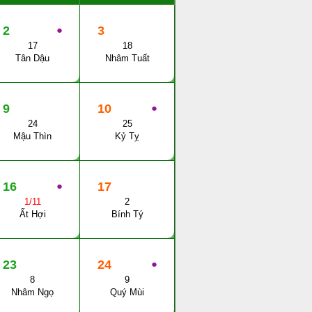
2
●
3
17
18
Tân Dậu
Nhâm Tuất
9
10
●
24
25
Mậu Thìn
Kỷ Tỵ
16
●
17
1/11
2
Ất Hợi
Bính Tý
23
24
●
8
9
Nhâm Ngọ
Quý Mùi