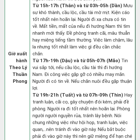
Từ 15h-17h (Thân) và từ 03h-05h (Dần)
Mưu
sự khó thành, cầu lộc, cầu tài mờ mịt. Kiện cáo
tốt nhất nên hoãn lại. Người đi xa chưa có tin
về. Mất tiền, mất của nếu đi hướng Nam thì tìm
nhanh mới thấy. Đề phòng tranh cãi, mâu thuẫn
hay miệng tiếng tầm thường. Việc làm chậm, lâu
la nhưng tốt nhất làm việc gì đều cần chắc
Giờ xuất
chắn.
hành
Từ 17h-19h (Dậu) và từ 05h-07h (Mão)
Tin
Theo Lý
vui sắp tới, nếu cầu lộc, cầu tài thì đi hướng
Thuần
Nam. Đi công việc gặp gỡ có nhiều may mắn.
Phong
Người đi có tin về. Nếu chăn nuôi đều gặp thuận
lợi.
Từ 19h-21h (Tuất) và từ 07h-09h (Thìn)
Hay
tranh luận, cãi cọ, gây chuyện đói kém, phải đề
phòng. Người ra đi tốt nhất nên hoãn lại. Phòng
người người nguyền rủa, tránh lây bệnh. Nói
chung những việc như hội họp, tranh luận, việc
quan,…nên tránh đi vào giờ này. Nếu bắt buộc
phải đi vào giờ này thì nên giữ miệng để hạn ché