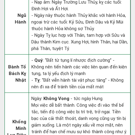
- Nạp âm: Ngày Trường Lưu Thủy, kỵ các tuổi:
Đinh Hợi và Ất Hợi.
Ngũ
- Ngày này thuộc hành Thủy khắc với hành Hỏa,
Hành
ngoại trừ các tuổi: Kỷ Sửu, Đinh Dậu và Kỷ Mùi
thuộc hành Hỏa không sợ Thủy.
- Ngày Tỵ lục hợp với Thân, tam hợp với Sửu và
Dậu thành Kim cục. Xung Hợi, hình Thân, hại Dần,
phá Thân, tuyệt Tý.
-
Quý
: “Bất từ tụng lí nhược địch cường” -
Bành Tổ
Không nên tiến hành các việc liên quan đến kiện
Bách Kỵ
tụng, ta lý yếu địch lý mạnh
Nhật
-
Tỵ
: “Bất viễn hành tài vật phục tàng” - Không
nên đi xa để tránh tiền của mất mát
Ngày:
Không Vong
- tức ngày Hung.
Mọi việc dễ bất thành. Công việc đi vào thế bế
tắc, tiến độ công việc bị trì trệ, trở ngại. Tiền
bạc của cải thất thoát, danh vọng cũng uy tín bị
Khổng
giảm xuống. Là một ngày xấu về mọi mặt, nên
Minh
tránh để hạn chế mưu sự khó thành công như ý.