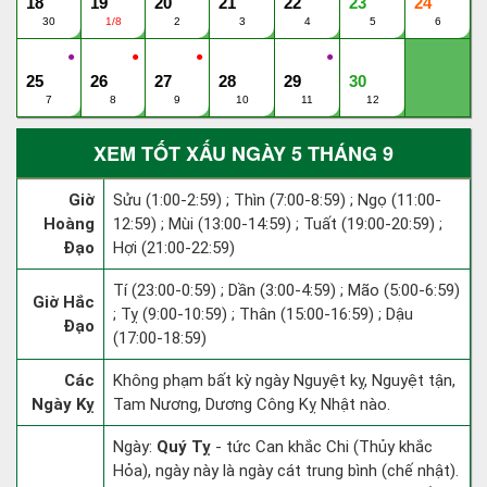
18
19
20
21
22
23
24
30
1/8
2
3
4
5
6
●
●
●
●
25
26
27
28
29
30
7
8
9
10
11
12
XEM TỐT XẤU NGÀY 5 THÁNG 9
Giờ
Sửu (1:00-2:59) ; Thìn (7:00-8:59) ; Ngọ (11:00-
Hoàng
12:59) ; Mùi (13:00-14:59) ; Tuất (19:00-20:59) ;
Đạo
Hợi (21:00-22:59)
Tí (23:00-0:59) ; Dần (3:00-4:59) ; Mão (5:00-6:59)
Giờ Hắc
; Tỵ (9:00-10:59) ; Thân (15:00-16:59) ; Dậu
Đạo
(17:00-18:59)
Các
Không phạm bất kỳ ngày Nguyệt kỵ, Nguyệt tận,
Ngày Kỵ
Tam Nương, Dương Công Kỵ Nhật nào.
Ngày:
Quý Tỵ
- tức Can khắc Chi (Thủy khắc
Hỏa), ngày này là ngày cát trung bình (chế nhật).