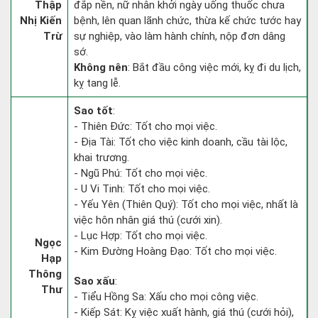
Thập
đắp nền, nữ nhân khởi ngày uống thuốc chưa
Nhị Kiến
bệnh, lên quan lãnh chức, thừa kế chức tước hay
Trừ
sự nghiệp, vào làm hành chính, nộp đơn dâng
sớ.
Không nên
: Bắt đầu công việc mới, kỵ đi du lịch,
kỵ tang lễ.
Sao tốt
:
- Thiên Đức: Tốt cho mọi việc.
- Địa Tài: Tốt cho việc kinh doanh, cầu tài lộc,
khai trương.
- Ngũ Phú: Tốt cho mọi việc.
- U Vi Tinh: Tốt cho mọi việc.
- Yếu Yên (Thiên Quý): Tốt cho mọi việc, nhất là
việc hôn nhân giá thú (cưới xin).
- Lục Hợp: Tốt cho mọi việc.
Ngọc
- Kim Đường Hoàng Đạo: Tốt cho mọi việc.
Hạp
Thông
Sao xấu
:
Thư
- Tiểu Hồng Sa: Xấu cho mọi công việc.
- Kiếp Sát: Kỵ việc xuất hành, giá thú (cưới hỏi),