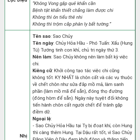
Lục Diệu
“Không Vong gặp quẻ khẩn cần
Bệnh tật khẩn thiết chẳng làm được chi
Không thì ôn tiểu thê nhi
Không thì trộm cắp phân ly bất tường.”
Tên sao
: Sao Chủy
Tên ngày
: Chủy Hỏa Hầu - Phó Tuấn: Xấu (Hung
Tú) Tướng tinh con khỉ, chủ trị ngày thứ 3.
Nên làm
: Sao Chủy không nên làm bất kỳ việc
chi.
Kiêng cữ
: Khởi công tạo tác việc chi cũng
không tốt. KỴ NHẤT là chôn cất và các vụ thuộc
về chết chôn như sửa đắp mồ mả, làm sanh
phần (làm mồ mã để sẵn), đóng thọ đường
(đóng hòm để sẵn). Ngày này tuyệt đối không
tiến hành chôn cất người chết để tránh gặp
điềm dữ.
Ngoại lệ
:
- Sao Chủy Hỏa Hầu tại Tỵ bị đoạt khí, còn Hung
thì càng thêm Hung. Tại Dậu rất tốt, vì Sao Chủy
Nhị
Đăng Viên ở Dậu đem khởi động và thăng tiến.