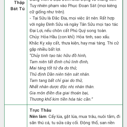
Thập
Tuy nhiên phạm vào Phục Đoạn Sát (mọi kiêng
Bát Tú
cữ giống như trên).
- Tại Sửu là Đắc Địa, mọi việc ắt nên. Rất hợp
với ngày Đinh Sửu và ngày Tân Sửu mọi tạo tác
Đại Lợi, nếu chôn cất Phú Quý song toàn.
Chủy: Hỏa Hầu (con khỉ): Hỏa tinh, sao xấu.
Khắc Kỵ xây cất, thưa kiện, hay mai táng. Thi cử
gặp nhiều bất lợi.
“Chủy tinh tạo tác hữu đồ hình,
Tam niên tất đinh chủ linh đinh,
Mai táng tốt tử đa do thử,
Thủ định Dần niên tiện sát nhân.
Tam tang bất chỉ giai do thử,
Nhất nhân dược độc nhị nhân thân.
Gia môn điền địa giai thoán bại,
Thương khố kim tiền hóa tác cần.”
Trực Thâu
Nên làm
: Cấy lúa, gặt lúa, mua trâu, nuôi tằm, đi
săn thú cá, tu sửa cây cối. Động thổ, san nền