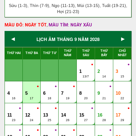
Sửu (1-3), Thìn (7-9), Ngọ (11-13), Mùi (13-15), Tuất (19-21),
Hợi (21-23)
MÀU ĐỎ: NGÀY TỐT
MÀU TÍM: NGÀY XẤU
,
◄
►
LỊCH ÂM THÁNG 9 NĂM 2028
THỨ
THỨ
THỨ
CHỦ
THỨ HAI
THỨ BA
THỨ TƯ
NĂM
SÁU
BẨY
NHẬT
●
●
1
2
3
13/7
14
15
●
●
●
●
4
5
6
7
8
9
10
16
17
18
19
20
21
22
●
●
●
●
●
11
12
13
14
15
16
17
23
24
25
26
27
28
29
●
●
●
●
●