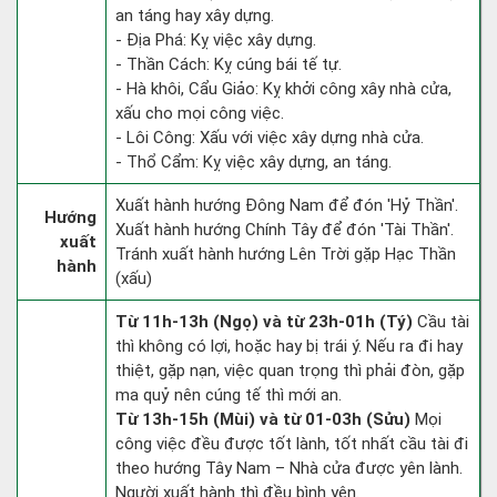
an táng hay xây dựng.
- Địa Phá: Kỵ việc xây dựng.
- Thần Cách: Kỵ cúng bái tế tự.
- Hà khôi, Cẩu Giảo: Kỵ khởi công xây nhà cửa,
xấu cho mọi công việc.
- Lôi Công: Xấu với việc xây dựng nhà cửa.
- Thổ Cẩm: Kỵ việc xây dựng, an táng.
Xuất hành hướng Đông Nam để đón 'Hỷ Thần'.
Hướng
Xuất hành hướng Chính Tây để đón 'Tài Thần'.
xuất
Tránh xuất hành hướng Lên Trời gặp Hạc Thần
hành
(xấu)
Từ 11h-13h (Ngọ) và từ 23h-01h (Tý)
Cầu tài
thì không có lợi, hoặc hay bị trái ý. Nếu ra đi hay
thiệt, gặp nạn, việc quan trọng thì phải đòn, gặp
ma quỷ nên cúng tế thì mới an.
Từ 13h-15h (Mùi) và từ 01-03h (Sửu)
Mọi
công việc đều được tốt lành, tốt nhất cầu tài đi
theo hướng Tây Nam – Nhà cửa được yên lành.
Người xuất hành thì đều bình yên.