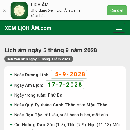
LỊCH ÂM
X
Ứng dụng Xem Lịch Âm chính
Cài đặt
xác nhất!
XEM LỊCH ÂM.com
Toggl
navig
Lịch âm ngày 5 tháng 9 năm 2028
lịch vạn niên ngày 5 tháng 9 năm 2028
5-9-2028
Ngày
Dương Lịch
:
17-7-2028
Ngày
Âm Lịch
:
Ngày trong tuần:
Thứ Ba
Ngày
Quý Tỵ
tháng
Canh Thân
năm
Mậu Thân
Ngày
Đạo Tặc
: rất xấu, xuất hành bị hại, mất của
Giờ
Hoàng Đạo
: Sửu (1-3), Thìn (7-9), Ngọ (11-13), Mùi