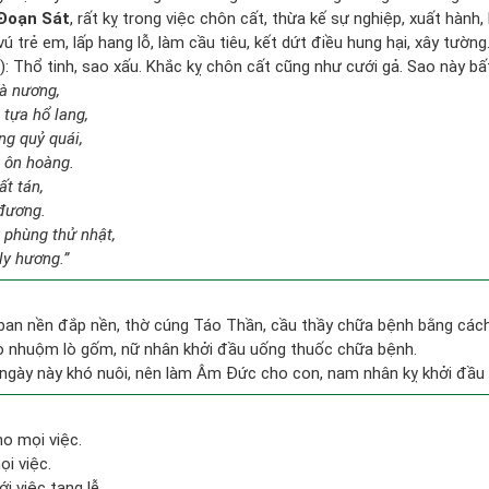
Đoạn Sát
, rất kỵ trong việc chôn cất, thừa kế sự nghiệp, xuất hành
 vú trẻ em, lấp hang lỗ, làm cầu tiêu, kết dứt điều hung hại, xây tường
: Thổ tinh, sao xấu. Khắc kỵ chôn cất cũng như cưới gả. Sao này bất 
bà nương,
tựa hổ lang,
ng quỷ quái,
h ôn hoàng.
ất tán,
 đương.
 phùng thử nhật,
ly hương.”
 ban nền đắp nền, thờ cúng Táo Thần, cầu thầy chữa bệnh bằng các
lò nhuộm lò gốm, nữ nhân khởi đầu uống thuốc chữa bệnh.
ngày này khó nuôi, nên làm Âm Đức cho con, nam nhân kỵ khởi đầu
ho mọi việc.
i việc.
i việc tang lễ.