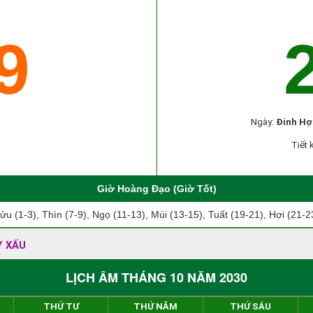
9
Ngày:
Đinh Hợ
Tiết 
Giờ Hoàng Đạo (Giờ Tốt)
ửu (1-3), Thìn (7-9), Ngọ (11-13), Mùi (13-15), Tuất (19-21), Hợi (21-2
Y XẤU
LỊCH ÂM THÁNG 10 NĂM 2030
THỨ TƯ
THỨ NĂM
THỨ SÁU