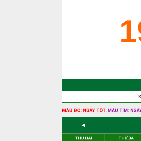
1
S
MÀU ĐỎ: NGÀY TỐT
MÀU TÍM: NGÀ
,
◄
THỨ HAI
THỨ BA