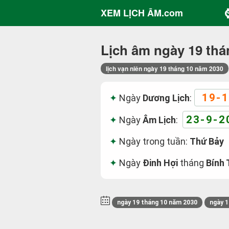
XEM LỊCH ÂM.com
Lịch âm ngày 19 thá
lịch vạn niên ngày 19 tháng 10 năm 2030
19-1
Ngày
Dương Lịch
:
23-9-2
Ngày
Âm Lịch
:
Ngày trong tuần:
Thứ Bảy
Ngày
Đinh Hợi
tháng
Bính 
ngày 19 tháng 10 năm 2030
ngày 1