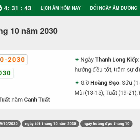
⌚ 4: 31 : 43
LỊCH ÂM HÔM NAY
ĐỔI NGÀY ÂM DƯƠNG
ng 10 năm 2030
0-2030
Ngày
Thanh Long Kiếp
hướng đều tốt, trăm sự đ
030
Giờ
Hoàng Đạo
: Sửu (1
Mùi (13-15), Tuất (19-21),
Tuất
năm
Canh Tuất
9/10/2030
ngày tốt tháng 10 năm 2030
ngày hoàng đạo tháng 10