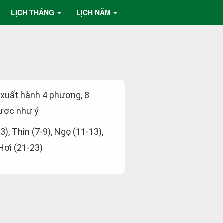
LỊCH THÁNG
LỊCH NĂM
: xuất hành 4 phương, 8
ược như ý
-3), Thìn (7-9), Ngọ (11-13),
 Hợi (21-23)