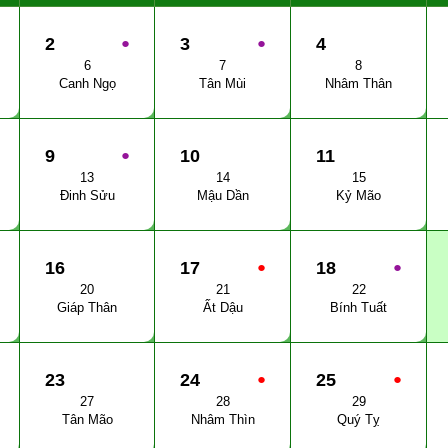
2
●
3
●
4
6
7
8
Canh Ngọ
Tân Mùi
Nhâm Thân
9
●
10
11
13
14
15
Đinh Sửu
Mậu Dần
Kỷ Mão
16
17
●
18
●
20
21
22
Giáp Thân
Ất Dậu
Bính Tuất
23
24
●
25
●
27
28
29
Tân Mão
Nhâm Thìn
Quý Tỵ