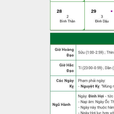
28
29
●
2
3
Bính Thân
Đinh Dậu
Giờ Hoàng
Sửu (1:00-2:59) ; Thìn
Đạo
Giờ Hắc
Tí (23:00-0:59) ; Dần 
Đạo
Các Ngày
Phạm phải ngày:
Kỵ
-
Nguyệt Kỵ
: “Mùng 
Ngày:
Đinh Hợi
- tức
- Nạp âm: Ngày Ốc Th
Ngũ Hành
- Ngày này thuộc hàn
- Ngày Hợi lục hợp vớ