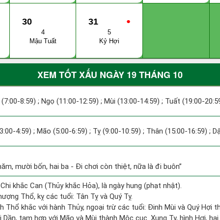
30
31
●
4
5
Mậu Tuất
Kỷ Hợi
XEM TỐT XẤU NGÀY 19 THÁNG 10
 (7:00-8:59) ; Ngọ (11:00-12:59) ; Mùi (13:00-14:59) ; Tuất (19:00-20:5
(3:00-4:59) ; Mão (5:00-6:59) ; Tỵ (9:00-10:59) ; Thân (15:00-16:59) ; D
năm, mười bốn, hai ba - Đi chơi còn thiệt, nữa là đi buôn”
 Chi khắc Can (Thủy khắc Hỏa), là ngày hung (phạt nhật).
ượng Thổ, kỵ các tuổi: Tân Tỵ và Quý Tỵ.
h Thổ khắc với hành Thủy, ngoại trừ các tuổi: Đinh Mùi và Quý Hợi
i Dần, tam hợp với Mão và Mùi thành Mộc cục. Xung Tỵ, hình Hợi, hại