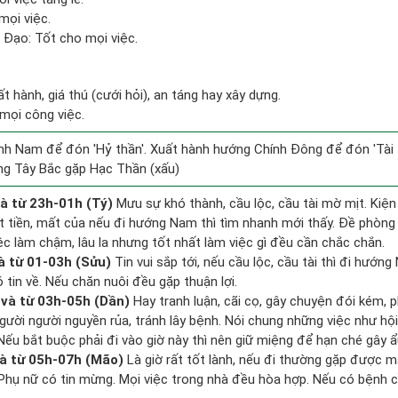
mọi việc.
Đạo: Tốt cho mọi việc.
ất hành, giá thú (cưới hỏi), an táng hay xây dựng.
mọi công việc.
h Nam để đón 'Hỷ thần'. Xuất hành hướng Chính Đông để đón 'Tài 
ng Tây Bắc gặp Hạc Thần (xấu)
à từ 23h-01h (Tý)
Mưu sự khó thành, cầu lộc, cầu tài mờ mịt. Kiện
ất tiền, mất của nếu đi hướng Nam thì tìm nhanh mới thấy. Đề phòng
ệc làm chậm, lâu la nhưng tốt nhất làm việc gì đều cần chắc chắn.
à từ 01-03h (Sửu)
Tin vui sắp tới, nếu cầu lộc, cầu tài thì đi hướn
tin về. Nếu chăn nuôi đều gặp thuận lợi.
và từ 03h-05h (Dần)
Hay tranh luận, cãi cọ, gây chuyện đói kém, p
gười người nguyền rủa, tránh lây bệnh. Nói chung những việc như hội
 Nếu bắt buộc phải đi vào giờ này thì nên giữ miệng để hạn ché gây ẩ
à từ 05h-07h (Mão)
Là giờ rất tốt lành, nếu đi thường gặp được m
 Phụ nữ có tin mừng. Mọi việc trong nhà đều hòa hợp. Nếu có bệnh c