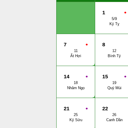
1
●
5/9
Kỷ Tỵ
7
●
8
11
12
Ất Hợi
Bính Tý
14
●
15
●
18
19
Nhâm Ngọ
Quý Mùi
21
●
22
25
26
Kỷ Sửu
Canh Dần