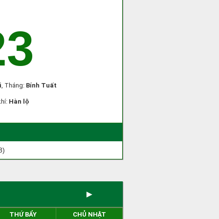
23
i
, Tháng:
Bính Tuất
khí:
Hàn lộ
3)
►
THỨ BẨY
CHỦ NHẬT