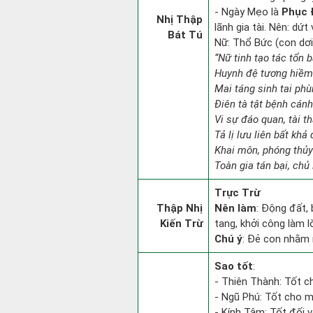
- Ngày Mẹo là
Phục 
Nhị Thập
lãnh gia tài. Nên: dứt
Bát Tú
Nữ: Thổ Bức (con dơi)
“Nữ tinh tạo tác tổn 
Huynh đệ tương hiềm 
Mai táng sinh tai phù
Điên tà tật bệnh cán
Vi sự đáo quan, tài th
Tả lị lưu liên bất khả
Khai môn, phóng thủy
Toàn gia tán bại, chủ 
Trực Trừ
Thập Nhị
Nên làm
: Động đất,
Kiến Trừ
tang, khởi công làm 
Chú ý
: Đẻ con nhằm 
Sao tốt
:
- Thiên Thành: Tốt c
- Ngũ Phú: Tốt cho mọ
- Kính Tâm: Tốt đối vớ