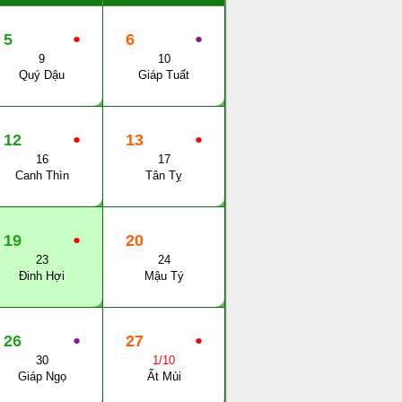
5
●
6
●
9
10
Quý Dậu
Giáp Tuất
12
●
13
●
16
17
Canh Thìn
Tân Tỵ
19
●
20
23
24
Đinh Hợi
Mậu Tý
26
●
27
●
30
1/10
Giáp Ngọ
Ất Mùi