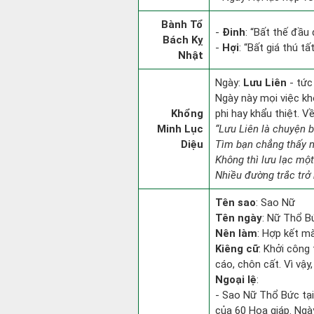
Bành Tổ
-
Đinh
: “Bất thế đầu
Bách Kỵ
-
Hợi
: “Bất giá thú t
Nhật
Ngày:
Lưu Liên
- tức
Ngày này mọi việc kh
Khổng
phi hay khẩu thiệt. V
Minh Lục
“Lưu Liên là chuyện 
Diệu
Tìm bạn chẳng thấy 
Không thì lưu lạc một
Nhiều đường trắc trở 
Tên sao
: Sao Nữ
Tên ngày
: Nữ Thổ Bứ
Nên làm
: Hợp kết m
Kiêng cữ
: Khởi công
cáo, chôn cất. Vì vậ
Ngoại lệ
:
- Sao Nữ Thổ Bức tại
của 60 Hoa giáp. Ngà