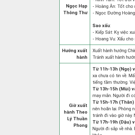
Ngọc Hạp
- Hoàng Ân: Tốt cho 
Thông Thư
- Ngọc Đường Hoàng 
Sao xấu
:
- Kiếp Sát: Kỵ việc xu
- Hoang Vu: Xấu cho 
Hướng xuất
Xuất hành hướng Chín
hành
Tránh xuất hành hướ
Từ 11h-13h (Ngọ) v
xa chưa có tin về. M
tiếng tầm thường. Vi
Từ 13h-15h (Mùi) v
may mắn. Người đi có 
Từ 15h-17h (Thân) 
Giờ xuất
nên hoãn lại. Phòng n
hành Theo
tránh đi vào giờ này.
Lý Thuần
Từ 17h-19h (Dậu) v
Phong
Người đi sắp về nhà.