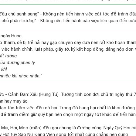
 đầu chủ sanh sang” - Không nên tiến hành việc cắt tóc để tránh đầu
ất chủ phân trương” - Không nên tiến hành các việc liên quan đến cưới
 ngày Hung.
ó thành, dễ bị trễ nải hay gặp chuyện dây dưa nên rất khó hoàn thà
ề việc hành chính, luật pháp, giấy tờ, ký kết hợp đồng, dâng nộp đơn 
bất tường
nửa đường phân ly
 khi
nhiều khi nhọc nhằn.”
c - Cảnh Đan: Xấu (Hung Tú). Tướng tinh con dơi, chủ trị ngày thứ 7
àn hay may áo.
 tạo tác trăm việc đều có hại. Trong đó hung hại nhất là khơi đường
y, để tránh điềm giữ quý bạn nên chọn một ngày tốt khác để tiến hàn
 Mùi, Hợi, Mẹo (mão) đều gọi chung là đường cùng. Ngày Quý Hợi cù
y Hợi tuy Sao Nữ Đăng Viên song tốt nhất cũng chẳng nên dùng.