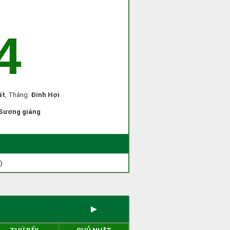
4
ất
, Tháng:
Đinh Hợi
Sương giáng
)
►