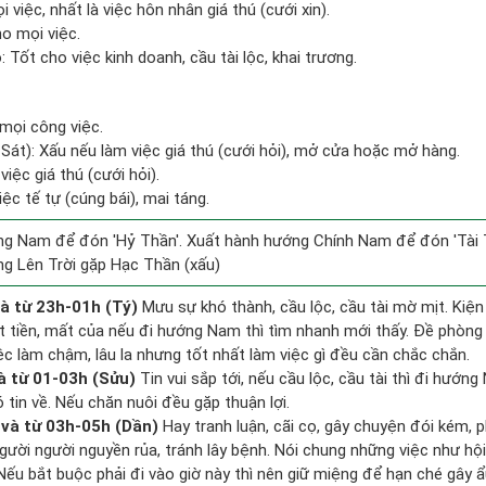
 việc, nhất là việc hôn nhân giá thú (cưới xin).
ho mọi việc.
Tốt cho việc kinh doanh, cầu tài lộc, khai trương.
mọi công việc.
Sát): Xấu nếu làm việc giá thú (cưới hỏi), mở cửa hoặc mở hàng.
iệc giá thú (cưới hỏi).
iệc tế tự (cúng bái), mai táng.
g Nam để đón 'Hỷ Thần'. Xuất hành hướng Chính Nam để đón 'Tài 
g Lên Trời gặp Hạc Thần (xấu)
à từ 23h-01h (Tý)
Mưu sự khó thành, cầu lộc, cầu tài mờ mịt. Kiện
ất tiền, mất của nếu đi hướng Nam thì tìm nhanh mới thấy. Đề phòng
ệc làm chậm, lâu la nhưng tốt nhất làm việc gì đều cần chắc chắn.
à từ 01-03h (Sửu)
Tin vui sắp tới, nếu cầu lộc, cầu tài thì đi hướn
tin về. Nếu chăn nuôi đều gặp thuận lợi.
và từ 03h-05h (Dần)
Hay tranh luận, cãi cọ, gây chuyện đói kém, p
gười người nguyền rủa, tránh lây bệnh. Nói chung những việc như hội
 Nếu bắt buộc phải đi vào giờ này thì nên giữ miệng để hạn ché gây ẩ