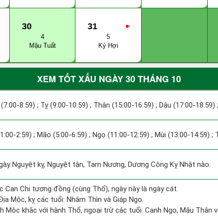
30
31
●
4
5
Mậu Tuất
Kỷ Hợi
XEM TỐT XẤU NGÀY 30 THÁNG 10
 (7:00-8:59) ; Tỵ (9:00-10:59) ; Thân (15:00-16:59) ; Dậu (17:00-18:59) 
(1:00-2:59) ; Mão (5:00-6:59) ; Ngọ (11:00-12:59) ; Mùi (13:00-14:59) ;
y Nguyệt kỵ, Nguyệt tận, Tam Nương, Dương Công Kỵ Nhật nào.
c Can Chi tương đồng (cùng Thổ), ngày này là ngày cát.
Địa Mộc, kỵ các tuổi: Nhâm Thìn và Giáp Ngọ.
h Mộc khắc với hành Thổ, ngoại trừ các tuổi: Canh Ngọ, Mậu Thân 