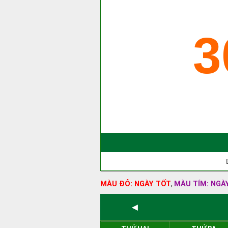
3
MÀU ĐỎ: NGÀY TỐT
MÀU TÍM: NGÀ
,
◄