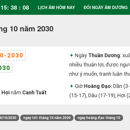
15: 38 : 08
LỊCH ÂM HÔM NAY
ĐỔI NGÀY ÂM DƯƠNG
ng 10 năm 2030
0-2030
Ngày
Thuần Dương
: xu
nhiều thuận lợi, được ngườ
030
như ý muốn, tranh luận th
Giờ
Hoàng Đạo
: Dần (3-
 Hợi
năm
Canh Tuất
(15-17), Dậu (17-19), Hợi (
0/10/2030
ngày tốt tháng 10 năm 2030
ngày hoàng đạo tháng 10