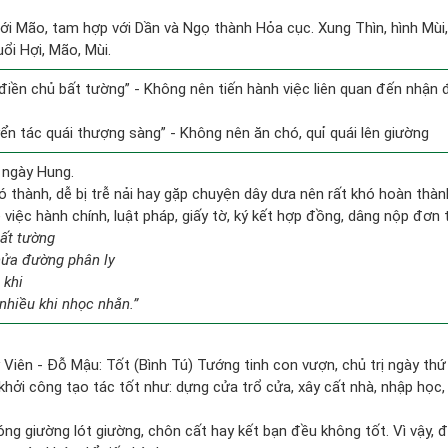
ới Mão, tam hợp với Dần và Ngọ thành Hỏa cục. Xung Thìn, hình Mùi, 
ổi Hợi, Mão, Mùi.
n điền chủ bất tường” - Không nên tiến hành việc liên quan đến nhận
yển tác quái thượng sàng” - Không nên ăn chó, quỉ quái lên giường
 ngày Hung.
ó thành, dễ bị trễ nải hay gặp chuyện dây dưa nên rất khó hoàn thà
ề việc hành chính, luật pháp, giấy tờ, ký kết hợp đồng, dâng nộp đơn 
bất tường
nửa đường phân ly
 khi
nhiều khi nhọc nhằn.”
Viên - Đỗ Mậu: Tốt (Bình Tú) Tướng tinh con vượn, chủ trị ngày thứ 
 khởi công tạo tác tốt như: dựng cửa trổ cửa, xây cất nhà, nhập họ
đóng giường lót giường, chôn cất hay kết bạn đều không tốt. Vì vậy,