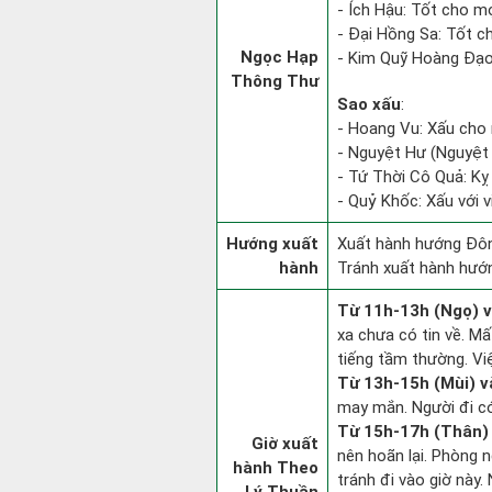
- Ích Hậu: Tốt cho mọi
- Đại Hồng Sa: Tốt c
Ngọc Hạp
- Kim Quỹ Hoàng Đạo: 
Thông Thư
Sao xấu
:
- Hoang Vu: Xấu cho 
- Nguyệt Hư (Nguyệt 
- Tứ Thời Cô Quả: Kỵ v
- Quỷ Khốc: Xấu với v
Hướng xuất
Xuất hành hướng Đôn
hành
Tránh xuất hành hướn
Từ 11h-13h (Ngọ) v
xa chưa có tin về. M
tiếng tầm thường. Vi
Từ 13h-15h (Mùi) v
may mắn. Người đi có 
Từ 15h-17h (Thân) 
Giờ xuất
nên hoãn lại. Phòng n
hành Theo
tránh đi vào giờ này.