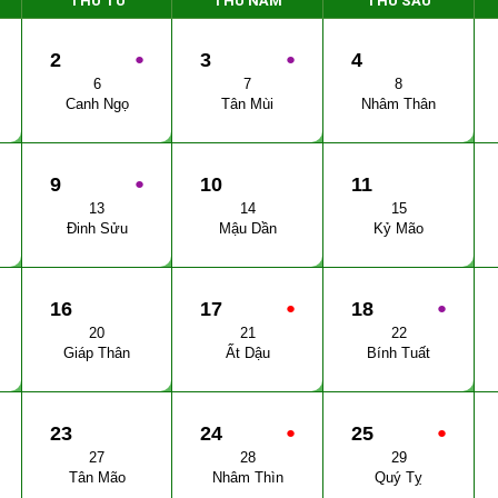
THỨ TƯ
THỨ NĂM
THỨ SÁU
2
●
3
●
4
6
7
8
Canh Ngọ
Tân Mùi
Nhâm Thân
9
●
10
11
13
14
15
Đinh Sửu
Mậu Dần
Kỷ Mão
16
17
●
18
●
20
21
22
Giáp Thân
Ất Dậu
Bính Tuất
23
24
●
25
●
27
28
29
Tân Mão
Nhâm Thìn
Quý Tỵ