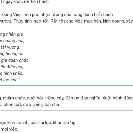
 ngày khác để tiến hành.
 Đăng Viên, nên phó nhậm đặng cầu công danh hiển hách.
ượn): Thủy tinh, sao tốt. Rất tốt cho việc mua bán, kinh doanh, xây
ng nhân gia,
ại quang hoa,
 tài vượng,
áng hoàng sa.
 gia quan chức,
ến điền gia,
o hình khắc,
 lạc hoa.”
g, nhậm chức, cưới hỏi, trồng cây, đền ơn đáp nghĩa. Xuất hành đặng l
ổ, chôn cất, đào giếng, lợp nhà.
iệc kinh doanh, cầu tài lộc, khai trương.
 mọi việc.