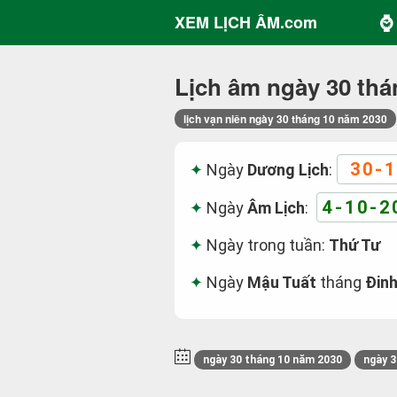
⌚ 
XEM LỊCH ÂM.com
Lịch âm ngày 30 thá
lịch vạn niên ngày 30 tháng 10 năm 2030
30-1
Ngày
Dương Lịch
:
4-10-2
Ngày
Âm Lịch
:
Ngày trong tuần:
Thứ Tư
Ngày
Mậu Tuất
tháng
Đinh
ngày 30 tháng 10 năm 2030
ngày 3