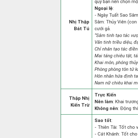
quý bạn nên chọn một
Ngoại lệ
:
- Ngày Tuất Sao Sâm
Nhị Thập
Sâm: Thủy Viên (con v
Bát Tú
cưới gả.
“Sâm tinh tạo tác vượ
Văn tinh triều diệu, đ
Chỉ nhân tạo tác điền
Mai táng chiêu tật, t
Khai môn, phóng thủy
Phòng phòng tôn tử ki
Hôn nhân hứa định ta
Nam nữ chiêu khai mộ
Trực Kiến
Thập Nhị
Nên làm
: Khai trươn
Kiến Trừ
Không nên
: Động th
Sao tốt
:
- Thiên Tài: Tốt cho v
- Cát Khánh: Tốt cho