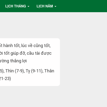
LỊCH THÁNG
LỊCH NĂM
ất hành tốt, lúc về cũng tốt,
i tốt giúp đỡ, cầu tài được
ường thắng lợi
5), Thìn (7-9), Tỵ (9-11), Thân
21-23)