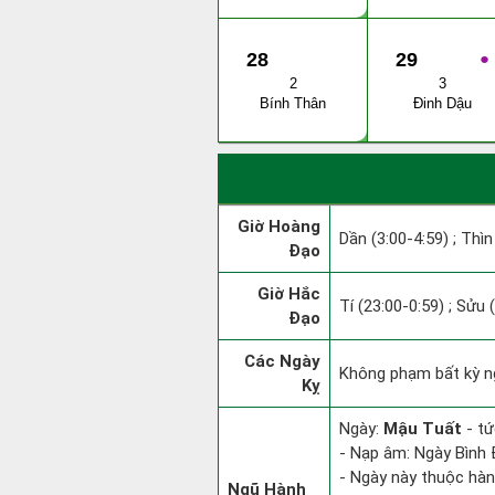
28
29
●
2
3
Bính Thân
Đinh Dậu
Giờ Hoàng
Dần (3:00-4:59) ; Thìn
Đạo
Giờ Hắc
Tí (23:00-0:59) ; Sửu 
Đạo
Các Ngày
Không phạm bất kỳ ngà
Kỵ
Ngày:
Mậu Tuất
- tứ
- Nạp âm: Ngày Bình 
- Ngày này thuộc hàn
Ngũ Hành