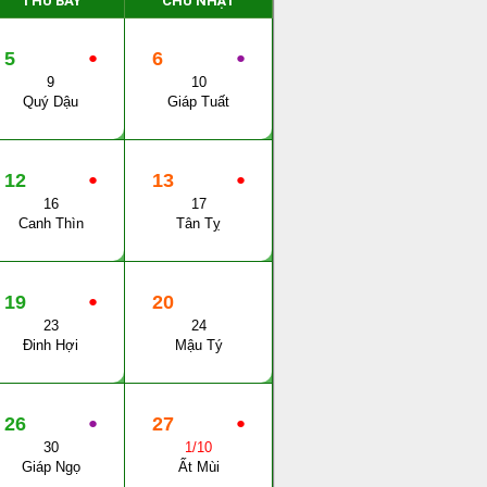
THỨ BẨY
CHỦ NHẬT
5
●
6
●
9
10
Quý Dậu
Giáp Tuất
12
●
13
●
16
17
Canh Thìn
Tân Tỵ
19
●
20
23
24
Đinh Hợi
Mậu Tý
26
●
27
●
30
1/10
Giáp Ngọ
Ất Mùi