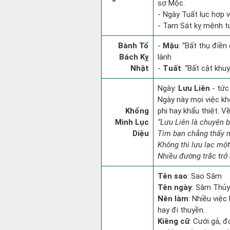
sợ Mộc.
- Ngày Tuất lục hợp v
- Tam Sát kỵ mệnh tu
Bành Tổ
-
Mậu
: “Bất thụ điề
Bách Kỵ
lành
Nhật
-
Tuất
: “Bất cật khu
Ngày:
Lưu Liên
- tức
Ngày này mọi việc kh
Khổng
phi hay khẩu thiệt. V
Minh Lục
“Lưu Liên là chuyện 
Diệu
Tìm bạn chẳng thấy 
Không thì lưu lạc một
Nhiều đường trắc trở 
Tên sao
: Sao Sâm
Tên ngày
: Sâm Thủy 
Nên làm
: Nhiều việc
hay đi thuyền.
Kiêng cữ
: Cưới gả, 