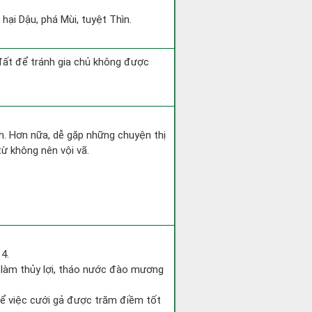
hại Dậu, phá Mùi, tuyệt Thìn.
 đất để tránh gia chủ không được
nh. Hơn nữa, dễ gặp những chuyện thị
từ không nên vội vã.
4.
c, làm thủy lợi, tháo nước đào mương
 để việc cưới gả được trăm điềm tốt