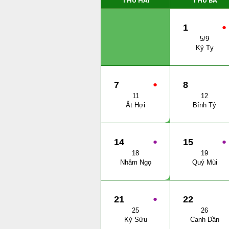
THỨ HAI
THỨ BA
1
●
5/9
Kỷ Tỵ
7
●
8
11
12
Ất Hợi
Bính Tý
14
●
15
●
18
19
Nhâm Ngọ
Quý Mùi
21
●
22
25
26
Kỷ Sửu
Canh Dần