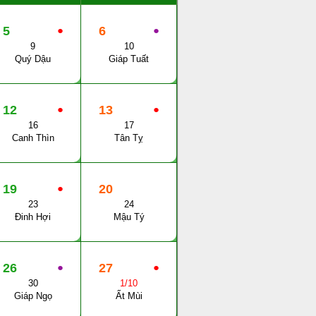
5
●
6
●
9
10
Quý Dậu
Giáp Tuất
12
●
13
●
16
17
Canh Thìn
Tân Tỵ
19
●
20
23
24
Đinh Hợi
Mậu Tý
26
●
27
●
30
1/10
Giáp Ngọ
Ất Mùi