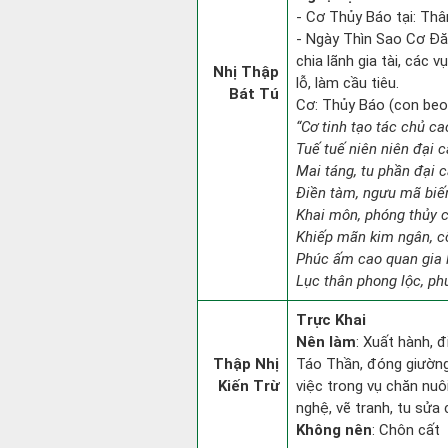
- Cơ Thủy Báo tại: Thân
- Ngày Thìn Sao Cơ Đăn
chia lãnh gia tài, các 
Nhị Thập
lỗ, làm cầu tiêu.
Bát Tú
Cơ: Thủy Báo (con beo):
“Cơ tinh tạo tác chủ c
Tuế tuế niên niên đại c
Mai táng, tu phần đại cá
Điền tàm, ngưu mã biế
Khai môn, phóng thủy c
Khiếp mãn kim ngân, c
Phúc ấm cao quan gia l
Lục thân phong lộc, ph
Trực Khai
Nên làm
: Xuất hành, 
Thập Nhị
Táo Thần, đóng giường 
Kiến Trừ
việc trong vụ chăn nuô
nghệ, vẽ tranh, tu sửa 
Không nên
: Chôn cất