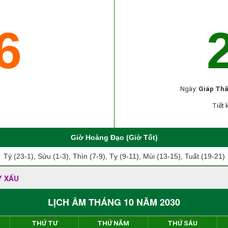
6
Ngày:
Giáp Th
Tiết 
Giờ Hoàng Đạo (Giờ Tốt)
Tý (23-1), Sửu (1-3), Thìn (7-9), Tỵ (9-11), Mùi (13-15), Tuất (19-21)
Y XẤU
LỊCH ÂM THÁNG 10 NĂM 2030
THỨ TƯ
THỨ NĂM
THỨ SÁU