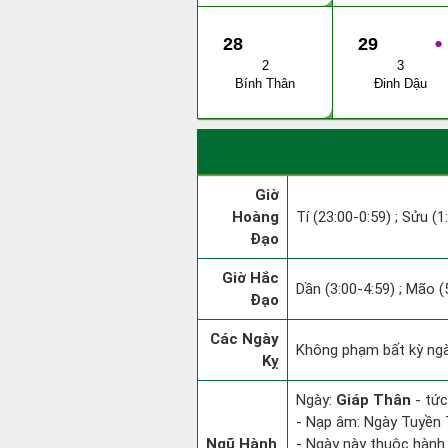
28
29
●
2
3
Bính Thân
Đinh Dậu
Giờ
Hoàng
Tí (23:00-0:59) ; Sửu (1
Đạo
Giờ Hắc
Dần (3:00-4:59) ; Mão (
Đạo
Các Ngày
Không phạm bất kỳ ngày
Kỵ
Ngày:
Giáp Thân
- tức
- Nạp âm: Ngày Tuyền T
Ngũ Hành
- Ngày này thuộc hành