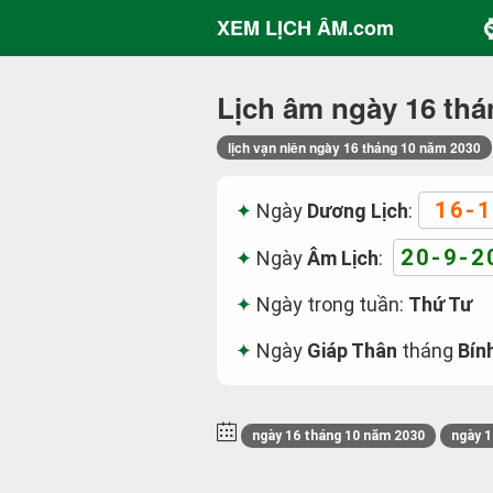
XEM LỊCH ÂM.com
Lịch âm ngày 16 thá
lịch vạn niên ngày 16 tháng 10 năm 2030
16-1
Ngày
Dương Lịch
:
20-9-2
Ngày
Âm Lịch
:
Ngày trong tuần:
Thứ Tư
Ngày
Giáp Thân
tháng
Bín
ngày 16 tháng 10 năm 2030
ngày 1