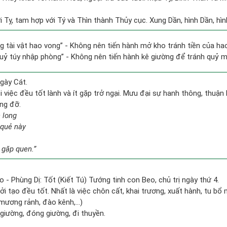
 Tỵ, tam hợp với Tý và Thìn thành Thủy cục. Xung Dần, hình Dần, hình
ng tài vật hao vong” - Không nên tiến hành mở kho tránh tiền của h
quỷ túy nhập phòng” - Không nên tiến hành kê giường để tránh quỷ 
gày Cát.
việc đều tốt lành và ít gặp trở ngại. Mưu đại sự hanh thông, thuận 
ng đỡ.
 long
 quẻ này
 gặp quen.”
o - Phùng Dị: Tốt (Kiết Tú) Tướng tinh con Beo, chủ trị ngày thứ 4.
ởi tạo đều tốt. Nhất là việc chôn cất, khai trương, xuất hành, tu bổ 
mương rảnh, đào kênh,...)
t giường, đóng giường, đi thuyền.