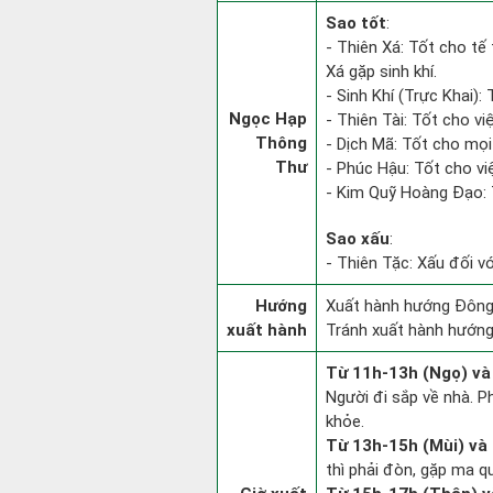
Sao tốt
:
- Thiên Xá: Tốt cho tế 
Xá gặp sinh khí.
- Sinh Khí (Trực Khai):
Ngọc Hạp
- Thiên Tài: Tốt cho việ
Thông
- Dịch Mã: Tốt cho mọi 
Thư
- Phúc Hậu: Tốt cho việ
- Kim Quỹ Hoàng Đạo: T
Sao xấu
:
- Thiên Tặc: Xấu đối vớ
Hướng
Xuất hành hướng Đông 
xuất hành
Tránh xuất hành hướng
Từ 11h-13h (Ngọ) và
Người đi sắp về nhà. P
khỏe.
Từ 13h-15h (Mùi) và 
thì phải đòn, gặp ma q