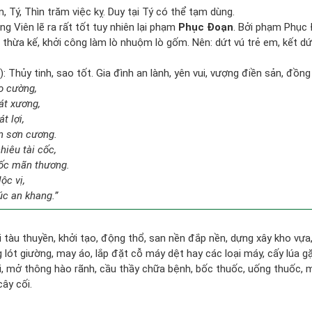
, Tý, Thìn trăm việc kỵ. Duy tại Tý có thể tạm dùng.
g Viên lẽ ra rất tốt tuy nhiên lại phạm
Phục Đoạn
. Bởi phạm Phục 
vụ thừa kế, khởi công làm lò nhuộm lò gốm. Nên: dứt vú trẻ em, kết dứ
 Thủy tinh, sao tốt. Gia đình an lành, yên vui, vượng điền sản, đồng
ao cường,
át xương,
t lợi,
n sơn cương.
hiêu tài cốc,
ốc mãn thương.
ộc vị,
úc an khang.”
đi tàu thuyền, khởi tạo, động thổ, san nền đắp nền, dựng xây kho vự
lót giường, may áo, lắp đặt cỗ máy dệt hay các loại máy, cấy lúa gặ
i, mở thông hào rãnh, cầu thầy chữa bệnh, bốc thuốc, uống thuốc, m
cây cối.