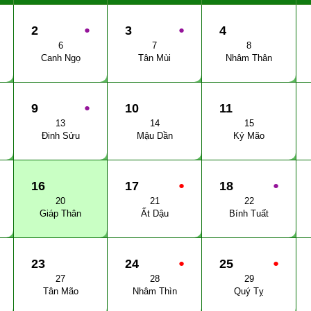
2
●
3
●
4
6
7
8
Canh Ngọ
Tân Mùi
Nhâm Thân
9
●
10
11
13
14
15
Đinh Sửu
Mậu Dần
Kỷ Mão
16
17
●
18
●
20
21
22
Giáp Thân
Ất Dậu
Bính Tuất
23
24
●
25
●
27
28
29
Tân Mão
Nhâm Thìn
Quý Tỵ