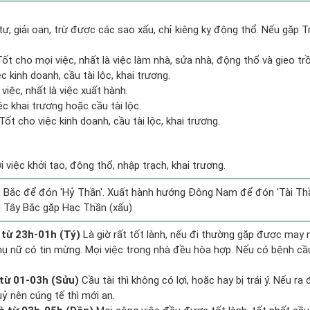
tự, giải oan, trừ được các sao xấu, chỉ kiêng kỵ động thổ. Nếu gặp Tr
 Tốt cho mọi việc, nhất là việc làm nhà, sửa nhà, động thổ và gieo tr
c kinh doanh, cầu tài lộc, khai trương.
việc, nhất là việc xuất hành.
c khai trương hoặc cầu tài lộc.
ốt cho việc kinh doanh, cầu tài lộc, khai trương.
i việc khởi tạo, động thổ, nhập trạch, khai trương.
Bắc để đón 'Hỷ Thần'. Xuất hành hướng Đông Nam để đón 'Tài Thầ
 Tây Bắc gặp Hạc Thần (xấu)
 từ 23h-01h (Tý)
Là giờ rất tốt lành, nếu đi thường gặp được may m
hụ nữ có tin mừng. Mọi việc trong nhà đều hòa hợp. Nếu có bệnh cầu
từ 01-03h (Sửu)
Cầu tài thì không có lợi, hoặc hay bị trái ý. Nếu ra
uỷ nên cúng tế thì mới an.