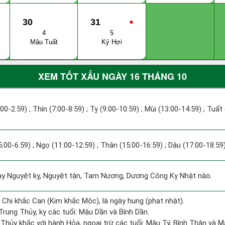
30
31
●
4
5
Mậu Tuất
Kỷ Hợi
XEM TỐT XẤU NGÀY 16 THÁNG 10
:00-2:59) ; Thìn (7:00-8:59) ; Tỵ (9:00-10:59) ; Mùi (13:00-14:59) ; Tuất
5:00-6:59) ; Ngọ (11:00-12:59) ; Thân (15:00-16:59) ; Dậu (17:00-18:59)
 Nguyệt kỵ, Nguyệt tận, Tam Nương, Dương Công Kỵ Nhật nào.
 Chi khắc Can (Kim khắc Mộc), là ngày hung (phạt nhật).
rung Thủy, kỵ các tuổi: Mậu Dần và Bính Dần.
 Thủy khắc với hành Hỏa, ngoại trừ các tuổi: Mậu Tý, Bính Thân và