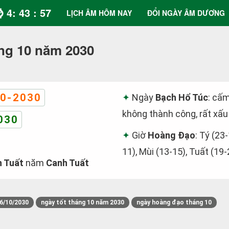
⌚ 4: 43 : 57
LỊCH ÂM HÔM NAY
ĐỔI NGÀY ÂM DƯƠNG
ng 10 năm 2030
0-2030
Ngày
Bạch Hổ Túc
: cấm
không thành công, rất xấu
030
Giờ
Hoàng Đạo
: Tý (23-
11), Mùi (13-15), Tuất (19-
h Tuất
năm
Canh Tuất
6/10/2030
ngày tốt tháng 10 năm 2030
ngày hoàng đạo tháng 10