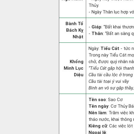
Thủy.
- Ngày Thân lục hợp với
Bành Tổ
-
Giáp
: “Bất khai thươ
Bách Kỵ
-
Thân
: “Bất an sàng 
Nhật
Ngày:
Tiểu Cát
- tức n
Trong này Tiểu Cát mọi 
Khổng
chở, được quý nhân nâ
Minh Lục
“Tiểu Cát gặp hội thanh
Diệu
Cầu tài cầu lộc ở trong
Cầu tài toại ý vui vầy
Bình an vô sự gặp thầy,
Tên sao
: Sao Cơ
Tên ngày
: Cơ Thủy Bá
Nên làm
: Trăm việc kh
tháo nước, khai thông 
Kiêng cữ
: Các việc ló
Ngoại lệ
: