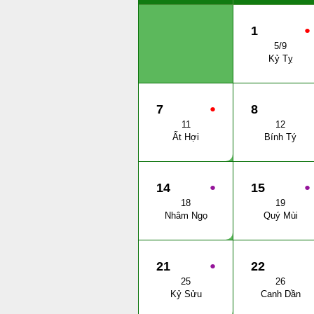
1
●
5/9
Kỷ Tỵ
7
●
8
11
12
Ất Hợi
Bính Tý
14
●
15
●
18
19
Nhâm Ngọ
Quý Mùi
21
●
22
25
26
Kỷ Sửu
Canh Dần