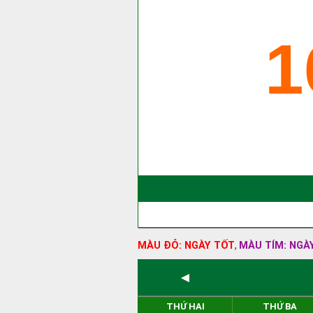
1
MÀU ĐỎ: NGÀY TỐT
MÀU TÍM: NGÀ
,
◄
THỨ HAI
THỨ BA