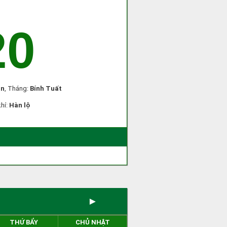
20
ân
, Tháng:
Bính Tuất
khí:
Hàn lộ
►
THỨ BẨY
CHỦ NHẬT