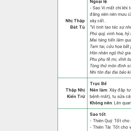
Ngoại lệ
:
- Sao Vị mất chí khí 
đăng viên nên mưu cầ
Nhị Thập
xây cất...
Bát Tú
“Vị tinh tạo tác sự nh
Phú quý, vinh hoa, hỷ 
Mai táng tiến lâm qua
Tam tai, cửu họa bất 
Hôn nhân ngộ thử gia
Phu phụ tề mi, vĩnh b
Tòng thử môn đình si
Nhi tôn đại đại bảo k
Trực Bế
Thập Nhị
Nên làm
: Xây đắp tư
Kiến Trừ
bệnh mắt), tu sửa cây
Không nên
: Lên qua
Sao tốt
:
- Thiên Quý: Tốt cho 
- Thiên Tài: Tốt cho v