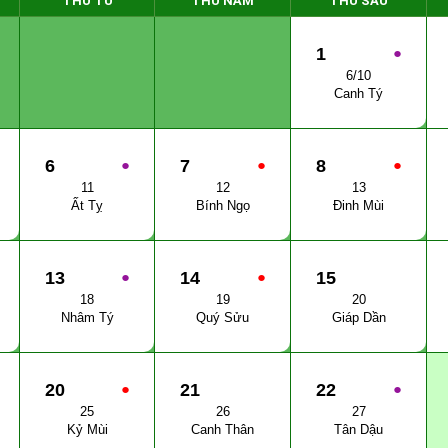
THỨ TƯ
THỨ NĂM
THỨ SÁU
1
●
6/10
Canh Tý
6
●
7
●
8
●
11
12
13
Ất Tỵ
Bính Ngọ
Đinh Mùi
13
●
14
●
15
18
19
20
Nhâm Tý
Quý Sửu
Giáp Dần
20
●
21
22
●
25
26
27
Kỷ Mùi
Canh Thân
Tân Dậu