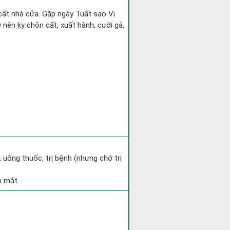
 cất nhà cửa. Gặp ngày Tuất sao Vị
ên kỵ chôn cất, xuất hành, cưới gả,
 uống thuốc, trị bệnh (nhưng chớ trị
h mắt.