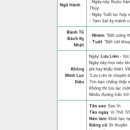
- Ngày này thuộc hàn
Ngũ Hành
Thủy.
- Ngày Tuất lục hợp v
- Tam Sát kỵ mệnh cá
Bành Tổ
-
Nhâm
: “Bất ương 
Bách Kỵ
-
Tuất
: “Bất cật khu
Nhật
Ngày:
Lưu Liên
- tức
Ngày này mọi việc kh
Khổng
phi hay khẩu thiệt. V
Minh Lục
“Lưu Liên là chuyện 
Diệu
Tìm bạn chẳng thấy 
Không thì lưu lạc một
Nhiều đường trắc trở 
Tên sao
: Sao Vị
Tên ngày
: Vị Thổ Tr
Nên làm
: Khởi tạo t
Kiêng cữ
: Đi thuyền