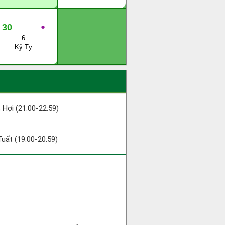
30
●
6
Kỷ Tỵ
; Hợi (21:00-22:59)
 Tuất (19:00-20:59)