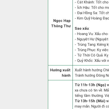
- Cát Khánh: Tốt cho
- Ích Hậu: Tốt cho mọi
- Đại Hồng Sa: Tốt c
- Kim Quỹ Hoàng Đạo: 
Ngọc Hạp
Thông Thư
Sao xấu
:
- Hoang Vu: Xấu cho 
- Nguyệt Hư (Nguyệt 
- Trùng Tang: Kiêng k
- Trùng Phục: Kỵ việc 
- Tứ Thời Cô Quả: Kỵ v
- Quỷ Khốc: Xấu với v
Hướng xuất
Xuất hành hướng Chín
hành
Tránh hướng Đông N
Từ 11h-13h (Ngọ) v
xa chưa có tin về. M
tiếng tầm thường. Vi
Từ 13h-15h (Mùi) v
may mắn. Người đi có 