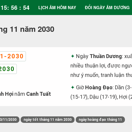
15: 56 : 54
LỊCH ÂM HÔM NAY
ĐỔI NGÀY ÂM DƯƠNG
ng 11 năm 2030
1-2030
Ngày
Thuần Dương
: xu
nhiều thuận lợi, được ngườ
2030
như ý muốn, tranh luận th
Giờ
Hoàng Đạo
: Dần (3-
nh Hợi
năm
Canh Tuất
(15-17), Dậu (17-19), Hợi (
3/11/2030
ngày tốt tháng 11 năm 2030
ngày hoàng đạo tháng 11