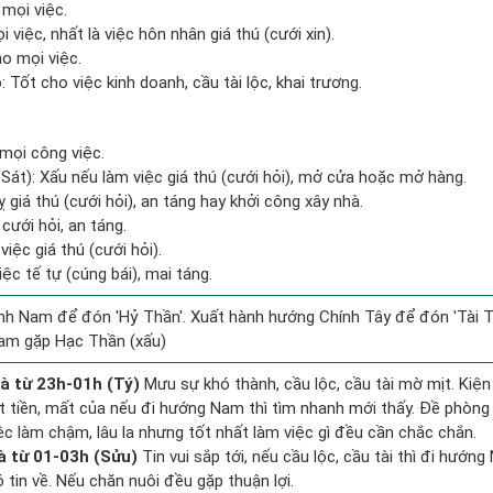
 mọi việc.
 việc, nhất là việc hôn nhân giá thú (cưới xin).
ho mọi việc.
Tốt cho việc kinh doanh, cầu tài lộc, khai trương.
mọi công việc.
Sát): Xấu nếu làm việc giá thú (cưới hỏi), mở cửa hoặc mở hàng.
ỵ giá thú (cưới hỏi), an táng hay khởi công xây nhà.
cưới hỏi, an táng.
iệc giá thú (cưới hỏi).
iệc tế tự (cúng bái), mai táng.
h Nam để đón 'Hỷ Thần'. Xuất hành hướng Chính Tây để đón 'Tài T
am gặp Hạc Thần (xấu)
à từ 23h-01h (Tý)
Mưu sự khó thành, cầu lộc, cầu tài mờ mịt. Kiện
ất tiền, mất của nếu đi hướng Nam thì tìm nhanh mới thấy. Đề phòng
ệc làm chậm, lâu la nhưng tốt nhất làm việc gì đều cần chắc chắn.
à từ 01-03h (Sửu)
Tin vui sắp tới, nếu cầu lộc, cầu tài thì đi hướn
tin về. Nếu chăn nuôi đều gặp thuận lợi.