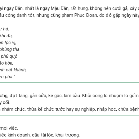
tại ngày Dần, nhất là ngày Mậu Dần, rất hung, không nên cưới gả, xây
u công danh tốt, nhưng cũng phạm Phục Đoạn, do đó gặp ngày này n
ư hà,
khí đa,
n lộc vị,
phùng tha.
 phú quý,
ảo hòa,
nh cát khánh,
im pha.”
ờng, đặt táng, gắn cửa, kê gác, làm cầu. Khởi công lò nhuộm lò gốm,
 cối.
n nhậm chức, thừa kế chức tước hay sự nghiệp, nhập học, chữa bện
mọi việc.
iệc kinh doanh, cầu tài lộc, khai trương.