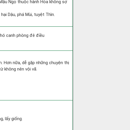
và Mậu Ngọ thuộc hành Hỏa không sợ
hại Dậu, phá Mùi, tuyệt Thìn.
khó canh phòng đê điều
nh. Hơn nữa, dễ gặp những chuyện thị
từ không nên vội vã.
g, lấy giống.