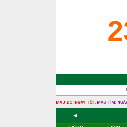
2
MÀU ĐỎ: NGÀY TỐT
MÀU TÍM: NGÀ
,
◄