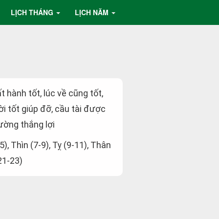
LỊCH THÁNG
LỊCH NĂM
ất hành tốt, lúc về cũng tốt,
i tốt giúp đỡ, cầu tài được
ường thắng lợi
5), Thìn (7-9), Tỵ (9-11), Thân
21-23)