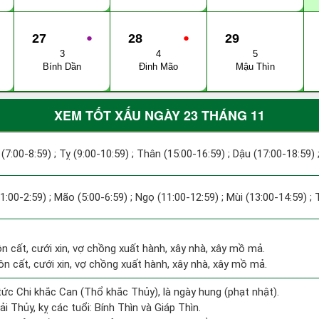
27
●
28
●
29
3
4
5
Bính Dần
Đinh Mão
Mậu Thìn
XEM TỐT XẤU NGÀY 23 THÁNG 11
 (7:00-8:59) ; Tỵ (9:00-10:59) ; Thân (15:00-16:59) ; Dậu (17:00-18:59) 
(1:00-2:59) ; Mão (5:00-6:59) ; Ngọ (11:00-12:59) ; Mùi (13:00-14:59) ;
ôn cất, cưới xin, vợ chồng xuất hành, xây nhà, xây mồ mả.
hôn cất, cưới xin, vợ chồng xuất hành, xây nhà, xây mồ mả.
tức Chi khắc Can (Thổ khắc Thủy), là ngày hung (phạt nhật).
i Thủy, kỵ các tuổi: Bính Thìn và Giáp Thìn.