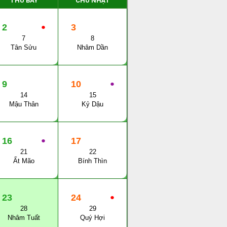
THỨ BẨY
CHỦ NHẬT
2
●
3
7
8
Tân Sửu
Nhâm Dần
9
10
●
14
15
Mậu Thân
Kỷ Dậu
16
●
17
21
22
Ất Mão
Bính Thìn
23
24
●
28
29
Nhâm Tuất
Quý Hợi