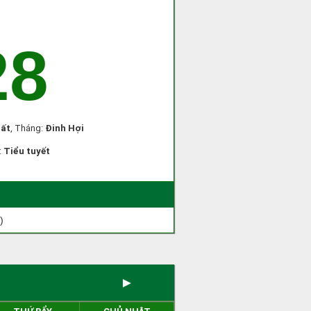
28
ất
, Tháng:
Đinh Hợi
:
Tiểu tuyết
)
►