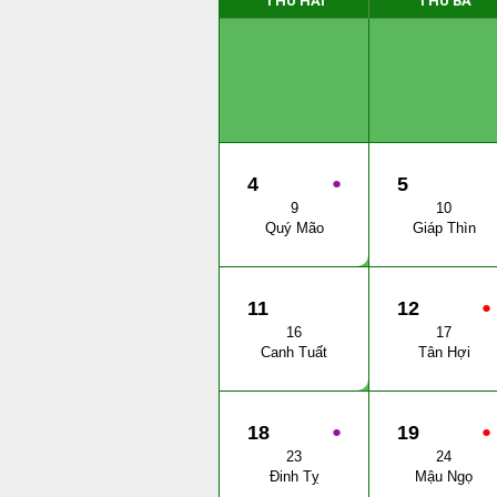
THỨ HAI
THỨ BA
4
●
5
9
10
Quý Mão
Giáp Thìn
11
12
●
16
17
Canh Tuất
Tân Hợi
18
●
19
●
23
24
Đinh Tỵ
Mậu Ngọ