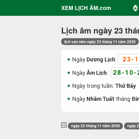
⌚ 
XEM LỊCH ÂM.com
Lịch âm ngày 23 thá
lịch vạn niên ngày 23 tháng 11 năm 2030
23-1
Ngày
Dương Lịch
:
28-10-
Ngày
Âm Lịch
:
Ngày trong tuần:
Thứ Bảy
Ngày
Nhâm Tuất
tháng
Đi
ngày 23 tháng 11 năm 2030
ngày 2