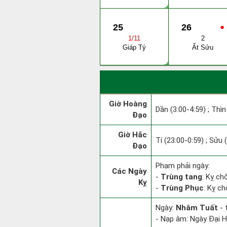
25
26
●
1/11
2
Giáp Tý
Ất Sửu
Giờ Hoàng
Dần (3:00-4:59) ; Thìn
Đạo
Giờ Hắc
Tí (23:00-0:59) ; Sửu 
Đạo
Phạm phải ngày:
Các Ngày
-
Trùng tang
: Kỵ ch
Kỵ
-
Trùng Phục
: Kỵ c
Ngày:
Nhâm Tuất
- 
- Nạp âm: Ngày Đại Hả