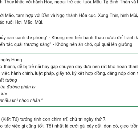
h Thủy khắc với hành Hỏa, ngoại trừ các tuổi: Mậu Tý, Bính Thân 
ới Mão, tam hợp với Dần và Ngọ thành Hỏa cục. Xung Thìn, hình Mùi, 
c tuổi Hợi, Mão, Mùi.
thủy nan canh đê phòng” - Không nên tiến hành tháo nước để tránh 
yển tác quái thượng sàng” - Không nên ăn chó, quỉ quái lên giường
 ngày Hung.
ó thành, dễ bị trễ nải hay gặp chuyện dây dưa nên rất khó hoàn thà
ề việc hành chính, luật pháp, giấy tờ, ký kết hợp đồng, dâng nộp đơn 
bất tường
nửa đường phân ly
 khi
nhiều khi nhọc nhằn.”
ĩ (Kiết Tú) tướng tinh con chim trĩ, chủ trị ngày thứ 7.
ạo tác việc gì cũng tốt. Tốt nhất là cưới gả, xây cất, dọn cỏ, gieo trồn