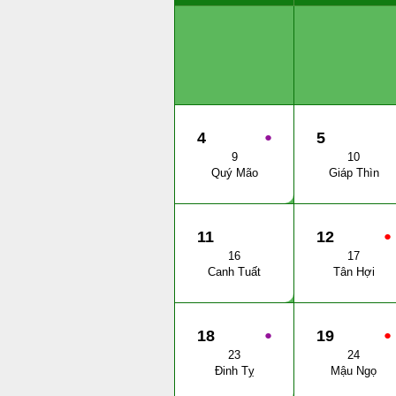
4
●
5
9
10
Quý Mão
Giáp Thìn
11
12
●
16
17
Canh Tuất
Tân Hợi
18
●
19
●
23
24
Đinh Tỵ
Mậu Ngọ