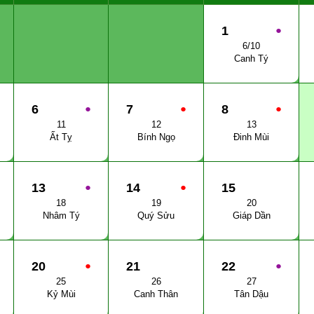
1
●
6/10
Canh Tý
6
●
7
●
8
●
11
12
13
Ất Tỵ
Bính Ngọ
Đinh Mùi
13
●
14
●
15
18
19
20
Nhâm Tý
Quý Sửu
Giáp Dần
20
●
21
22
●
25
26
27
Kỷ Mùi
Canh Thân
Tân Dậu