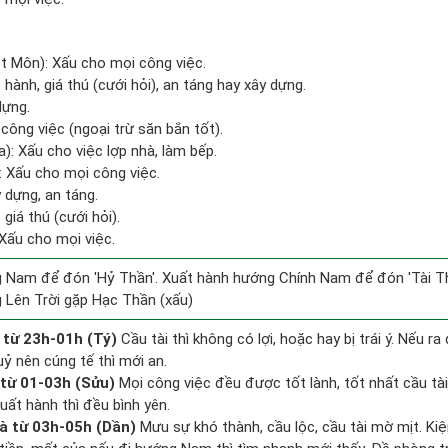
ệt Môn): Xấu cho mọi công việc.
t hành, giá thú (cưới hỏi), an táng hay xây dựng.
dựng.
công việc (ngoại trừ săn bắn tốt).
: Xấu cho việc lợp nhà, làm bếp.
 Xấu cho mọi công việc.
 dựng, an táng.
giá thú (cưới hỏi).
Xấu cho mọi việc.
Nam để đón 'Hỷ Thần'. Xuất hành hướng Chính Nam để đón 'Tài Th
 Lên Trời gặp Hạc Thần (xấu)
 từ 23h-01h (Tý)
Cầu tài thì không có lợi, hoặc hay bị trái ý. Nếu ra
uỷ nên cúng tế thì mới an.
 từ 01-03h (Sửu)
Mọi công việc đều được tốt lành, tốt nhất cầu t
uất hành thì đều bình yên.
à từ 03h-05h (Dần)
Mưu sự khó thành, cầu lộc, cầu tài mờ mịt. Kiệ