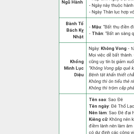
Ngũ Hành
- Ngày này thuộc hành
- Ngày Thân lục hợp với
Bành Tổ
-
Mậu
: “Bất thụ điền 
Bách Kỵ
-
Thân
: “Bất an sàng
Nhật
Ngày:
Không Vong
- t
Mọi việc dễ bất thành. 
Khổng
cũng uy tín bị giảm x
Minh Lục
“Không Vong gặp quẻ 
Diệu
Bệnh tật khẩn thiết ch
Không thì ôn tiểu thê n
Không thì trộm cắp phâ
Tên sao
: Sao Đê
Tên ngày
: Đê Thổ Lạc
Nên làm
: Sao Đê đại 
Kiêng cữ
: Không nên k
điềm lành nên làm âm đ
có dự định các công vi