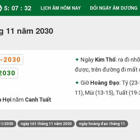
⌚ 5: 07 : 33
LỊCH ÂM HÔM NAY
ĐỔI NGÀY ÂM DƯƠNG
g 11 năm 2030
-2030
Ngày
Kim Thổ
: ra đi nh
được, trên đường đi mất c
2030
Giờ
Hoàng Đạo
: Tý (23-
11), Mùi (13-15), Tuất (19-
h Hợi
năm
Canh Tuất
11/2030
ngày tốt tháng 11 năm 2030
ngày hoàng đạo tháng 11