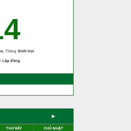
14
ân
, Tháng:
Đinh Hợi
í:
Lập đông
►
THỨ BẨY
CHỦ NHẬT