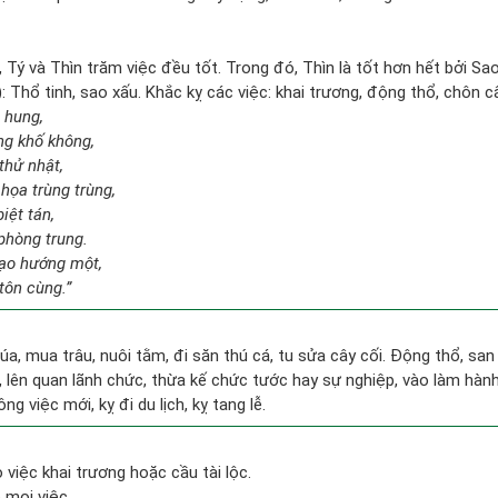
, Tý và Thìn trăm việc đều tốt. Trong đó, Thìn là tốt hơn hết bởi Sa
 Thổ tinh, sao xấu. Khắc kỵ các việc: khai trương, động thổ, chôn c
i hung,
ng khố không,
thử nhật,
họa trùng trùng,
iệt tán,
phòng trung.
tạo hướng một,
tôn cùng.”
t lúa, mua trâu, nuôi tằm, đi săn thú cá, tu sửa cây cối. Động thổ, s
 lên quan lãnh chức, thừa kế chức tước hay sự nghiệp, vào làm hành
ng việc mới, kỵ đi du lịch, kỵ tang lễ.
việc khai trương hoặc cầu tài lộc.
 mọi việc.