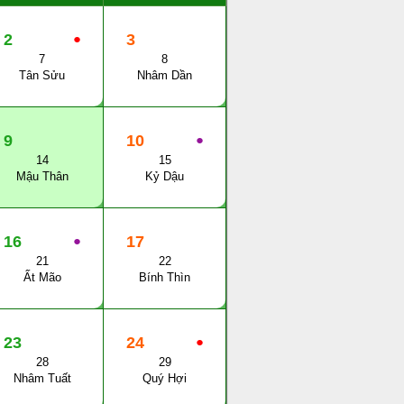
2
●
3
7
8
Tân Sửu
Nhâm Dần
9
10
●
14
15
Mậu Thân
Kỷ Dậu
16
●
17
21
22
Ất Mão
Bính Thìn
23
24
●
28
29
Nhâm Tuất
Quý Hợi