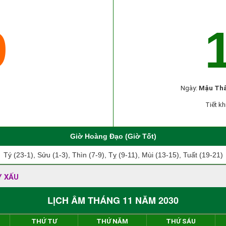
9
Ngày:
Mậu Th
Tiết kh
Giờ Hoàng Đạo (Giờ Tốt)
Tý (23-1), Sửu (1-3), Thìn (7-9), Tỵ (9-11), Mùi (13-15), Tuất (19-21)
Y XẤU
LỊCH ÂM THÁNG 11 NĂM 2030
THỨ TƯ
THỨ NĂM
THỨ SÁU