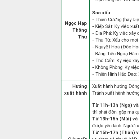
Sao xấu
:
- Thiên Cương (hay Di
Ngọc Hạp
- Kiếp Sát: Kỵ việc xuấ
Thông
- Địa Phá: Kỵ việc xây 
Thư
- Thụ Tử: Xấu cho mọi 
- Nguyệt Hoả (Độc Hỏa)
- Băng Tiêu Ngoạ Hãm:
- Thổ Cẩm: Kỵ việc xây
- Không Phòng: Kỵ việc 
- Thiên Hình Hắc Đạo: 
Hướng
Xuất hành hướng Đông 
xuất hành
Tránh xuất hành hướng
Từ 11h-13h (Ngọ) và
thì phải đòn, gặp ma q
Từ 13h-15h (Mùi) và
được yên lành. Người x
Từ 15h-17h (Thân) v