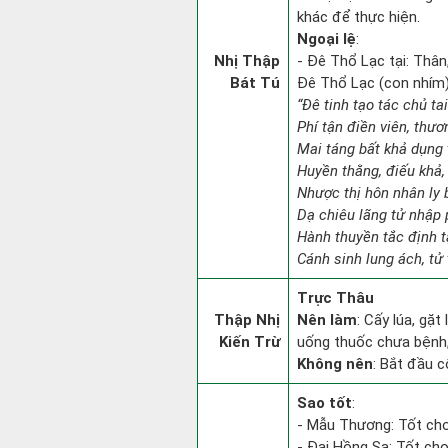
khác để thực hiện.
Ngoại lệ
:
Nhị Thập
- Đê Thổ Lạc tại: Thân
Bát Tú
Đê Thổ Lạc (con nhím):
“Đê tinh tạo tác chủ ta
Phí tận điền viên, thươ
Mai táng bất khả dụng 
Huyền thằng, điếu khả, 
Nhược thị hôn nhân ly b
Dạ chiêu lãng tử nhập 
Hành thuyền tắc định 
Cánh sinh lung ách, tử 
Trực Thâu
Thập Nhị
Nên làm
: Cấy lúa, gặ
Kiến Trừ
uống thuốc chưa bệnh,
Không nên
: Bắt đầu cô
Sao tốt
:
- Mẫu Thương: Tốt cho 
- Đại Hồng Sa: Tốt cho