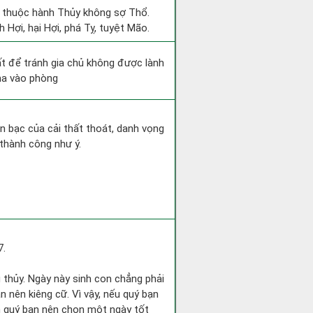
t thuộc hành Thủy không sợ Thổ.
 Hợi, hại Hợi, phá Tỵ, tuyệt Mão.
ất để tránh gia chủ không được lành
 ma vào phòng
iền bạc của cải thất thoát, danh vọng
thành công như ý.
7.
g thủy. Ngày này sinh con chẳng phải
n nên kiêng cữ. Vì vậy, nếu quý bạn
nh quý bạn nên chọn một ngày tốt