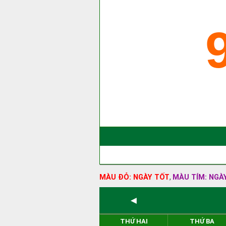
MÀU ĐỎ: NGÀY TỐT
MÀU TÍM: NGÀ
,
◄
THỨ HAI
THỨ BA