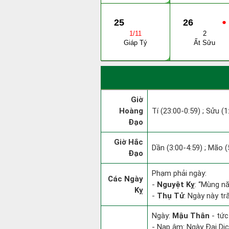
25
26
●
1/11
2
Giáp Tý
Ất Sửu
Giờ
Hoàng
Tí (23:00-0:59) ; Sửu (1
Đạo
Giờ Hắc
Dần (3:00-4:59) ; Mão (
Đạo
Phạm phải ngày:
Các Ngày
-
Nguyệt Kỵ
: “Mùng nă
Kỵ
-
Thụ Tử
: Ngày này tr
Ngày:
Mậu Thân
- tức
- Nạp âm: Ngày Đại Dịc