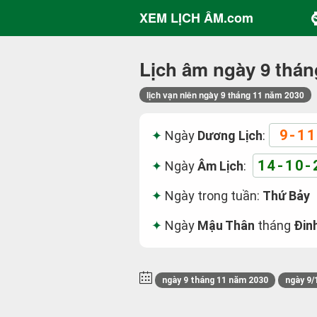
XEM LỊCH ÂM.com
Lịch âm ngày 9 thán
lịch vạn niên ngày 9 tháng 11 năm 2030
9-11
Ngày
Dương Lịch
:
14-10-
Ngày
Âm Lịch
:
Ngày trong tuần:
Thứ Bảy
Ngày
Mậu Thân
tháng
Đin
ngày 9 tháng 11 năm 2030
ngày 9/