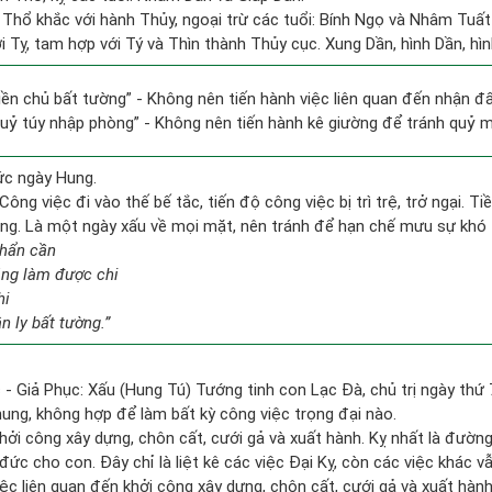
 Thổ khắc với hành Thủy, ngoại trừ các tuổi: Bính Ngọ và Nhâm Tuấ
 Tỵ, tam hợp với Tý và Thìn thành Thủy cục. Xung Dần, hình Dần, hình
điền chủ bất tường” - Không nên tiến hành việc liên quan đến nhận đ
 quỷ túy nhập phòng” - Không nên tiến hành kê giường để tránh quỷ
ức ngày Hung.
Công việc đi vào thế bế tắc, tiến độ công việc bị trì trệ, trở ngại. T
uống. Là một ngày xấu về mọi mặt, nên tránh để hạn chế mưu sự khó 
khẩn cần
ẳng làm được chi
hi
n ly bất tường.”
 - Giả Phục: Xấu (Hung Tú) Tướng tinh con Lạc Đà, chủ trị ngày thứ 
hung, không hợp để làm bất kỳ công việc trọng đại nào.
hởi công xây dựng, chôn cất, cưới gả và xuất hành. Kỵ nhất là đườn
ức cho con. Đây chỉ là liệt kê các việc Đại Kỵ, còn các việc khác vẫ
ệc liên quan đến khởi công xây dựng, chôn cất, cưới gả và xuất hà