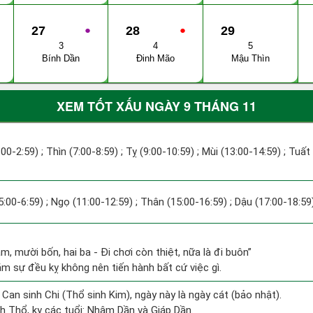
27
●
28
●
29
3
4
5
Bính Dần
Đinh Mão
Mậu Thìn
XEM TỐT XẤU NGÀY 9 THÁNG 11
:00-2:59) ; Thìn (7:00-8:59) ; Tỵ (9:00-10:59) ; Mùi (13:00-14:59) ; Tuất
5:00-6:59) ; Ngọ (11:00-12:59) ; Thân (15:00-16:59) ; Dậu (17:00-18:59)
m, mười bốn, hai ba - Đi chơi còn thiệt, nữa là đi buôn”
ăm sự đều kỵ không nên tiến hành bất cứ việc gì.
 Can sinh Chi (Thổ sinh Kim), ngày này là ngày cát (bảo nhật).
h Thổ, kỵ các tuổi: Nhâm Dần và Giáp Dần.