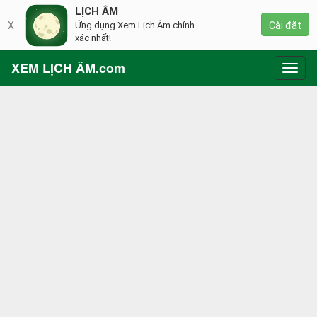
LỊCH ÂM
X
Ứng dụng Xem Lịch Âm chính
Cài đặt
xác nhất!
XEM LỊCH ÂM.com
Toggl
navig