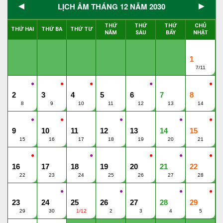
◄
►
LỊCH ÂM THÁNG 12 NĂM 2030
THỨ
THỨ
THỨ
CHỦ
THỨ HAI
THỨ BA
THỨ TƯ
NĂM
SÁU
BẨY
NHẬT
1
7/11
●
●
●
●
●
2
3
4
5
6
7
8
8
9
10
11
12
13
14
●
●
●
●
●
9
10
11
12
13
14
15
15
16
17
18
19
20
21
●
●
●
●
●
16
17
18
19
20
21
22
22
23
24
25
26
27
28
●
●
●
●
23
24
25
26
27
28
29
29
30
1/12
2
3
4
5