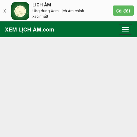
LỊCH ÂM
X
Ứng dụng Xem Lịch Âm chính
Cài đặt
xác nhất!
XEM LỊCH ÂM.com
Toggl
navig