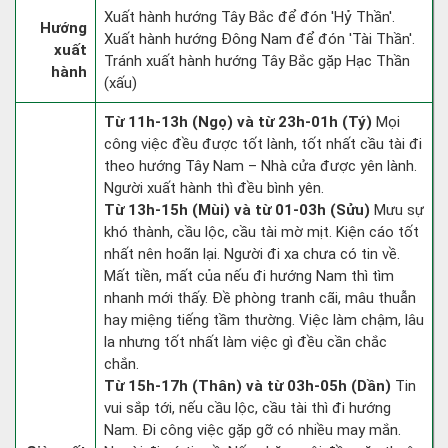
Xuất hành hướng Tây Bắc để đón 'Hỷ Thần'.
Hướng
Xuất hành hướng Đông Nam để đón 'Tài Thần'.
xuất
Tránh xuất hành hướng Tây Bắc gặp Hạc Thần
hành
(xấu)
Từ 11h-13h (Ngọ) và từ 23h-01h (Tý)
Mọi
công việc đều được tốt lành, tốt nhất cầu tài đi
theo hướng Tây Nam – Nhà cửa được yên lành.
Người xuất hành thì đều bình yên.
Từ 13h-15h (Mùi) và từ 01-03h (Sửu)
Mưu sự
khó thành, cầu lộc, cầu tài mờ mịt. Kiện cáo tốt
nhất nên hoãn lại. Người đi xa chưa có tin về.
Mất tiền, mất của nếu đi hướng Nam thì tìm
nhanh mới thấy. Đề phòng tranh cãi, mâu thuẫn
hay miệng tiếng tầm thường. Việc làm chậm, lâu
la nhưng tốt nhất làm việc gì đều cần chắc
chắn.
Từ 15h-17h (Thân) và từ 03h-05h (Dần)
Tin
vui sắp tới, nếu cầu lộc, cầu tài thì đi hướng
Nam. Đi công việc gặp gỡ có nhiều may mắn.