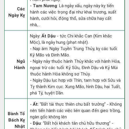
-
Tam Nương
: Là ngày xấu, ngày này kỵ tiến
Các
hành các việc trọng đại như khai trương, xuất
Ngày Kỵ
hành, cưới hỏi, động thổ, sửa chữa hay cất
nhà,...
Ngày:
Ất Dậu
- tức Chi khắc Can (Kim khắc
Mộc), là ngày hung (phạt nhật).
- Nạp âm: Ngày Tuyền Trung Thủy, kỵ các tuổi:
Kỷ Mão và Đinh Mão.
Ngũ
- Ngày này thuộc hành Thủy khắc với hành Hỏa,
Hành
ngoại trừ các tuổi: Kỷ Sửu, Đinh Dậu và Kỷ Mùi
thuộc hành Hỏa không sợ Thủy.
- Ngày Dậu lục hợp với Thìn, tam hợp với Sửu và
Tỵ thành Kim cục. Xung Mão, hình Dậu, hại Tuất,
phá Tý, tuyệt Dần.
-
Ất
: “Bất tải thực thiên chu bất trưởng” - Không
nên tiến hành các việc liên quan đến gieo trồng,
Bành Tổ
ngàn gốc không lên
Bách Kỵ
-
Dậu
: “Bất hội khách tân chủ hữu thương” -
Nhật