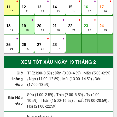
●
●
●
●
●
11
12
13
14
15
16
17
10
11
12
13
14
15
16
●
●
●
●
18
19
20
21
22
23
24
17
18
19
20
21
22
23
●
●
●
25
26
27
28
24
25
26
27
XEM TỐT XẤU NGÀY 19 THÁNG 2
Giờ
Tí (23:00-0:59) ; Dần (3:00-4:59) ; Mão (5:00-6:59)
Hoàng
; Ngọ (11:00-12:59) ; Mùi (13:00-14:59) ; Dậu
Đạo
(17:00-18:59)
Sửu (1:00-2:59) ; Thìn (7:00-8:59) ; Tỵ (9:00-
Giờ Hắc
10:59) ; Thân (15:00-16:59) ; Tuất (19:00-20:59) ;
Đạo
Hợi (21:00-22:59)
Phạm phải ngày: