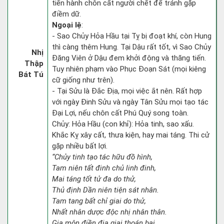
tiến hành chôn cất người chết để tránh gặp
điềm dữ.
Ngoại lệ
:
- Sao Chủy Hỏa Hầu tại Tỵ bị đoạt khí, còn Hung
thì càng thêm Hung. Tại Dậu rất tốt, vì Sao Chủy
Nhị
Đăng Viên ở Dậu đem khởi động và thăng tiến.
Thập
Tuy nhiên phạm vào Phục Đoạn Sát (mọi kiêng
Bát Tú
cữ giống như trên).
- Tại Sửu là Đắc Địa, mọi việc ắt nên. Rất hợp
với ngày Đinh Sửu và ngày Tân Sửu mọi tạo tác
Đại Lợi, nếu chôn cất Phú Quý song toàn.
Chủy: Hỏa Hầu (con khỉ): Hỏa tinh, sao xấu.
Khắc Kỵ xây cất, thưa kiện, hay mai táng. Thi cử
gặp nhiều bất lợi.
“Chủy tinh tạo tác hữu đồ hình,
Tam niên tất đinh chủ linh đinh,
Mai táng tốt tử đa do thử,
Thủ định Dần niên tiện sát nhân.
Tam tang bất chỉ giai do thử,
Nhất nhân dược độc nhị nhân thân.
Gia môn điền địa giai thoán bại,