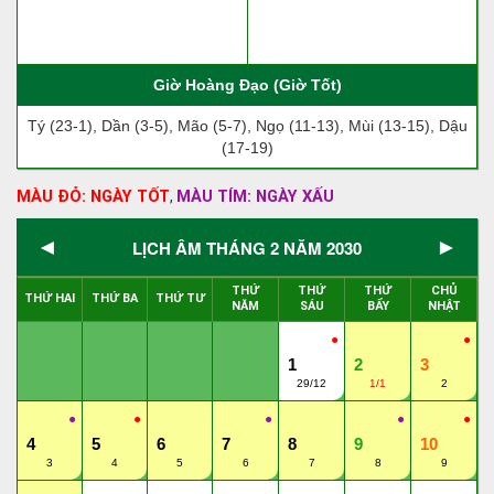
Giờ Hoàng Đạo (Giờ Tốt)
Tý (23-1), Dần (3-5), Mão (5-7), Ngọ (11-13), Mùi (13-15), Dậu
(17-19)
MÀU ĐỎ: NGÀY TỐT
MÀU TÍM: NGÀY XẤU
,
◄
►
LỊCH ÂM THÁNG 2 NĂM 2030
THỨ
THỨ
THỨ
CHỦ
THỨ HAI
THỨ BA
THỨ TƯ
NĂM
SÁU
BẨY
NHẬT
●
●
1
2
3
29/12
1/1
2
●
●
●
●
●
4
5
6
7
8
9
10
3
4
5
6
7
8
9