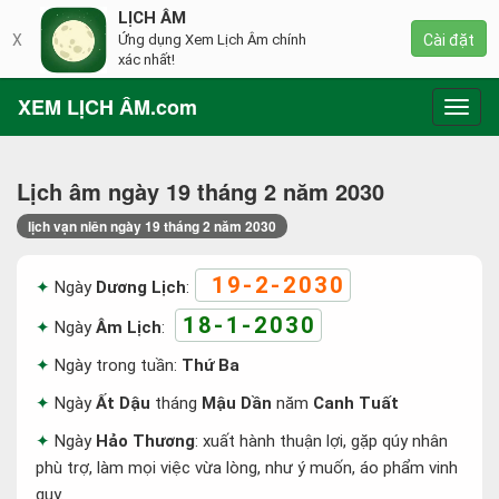
LỊCH ÂM
X
Ứng dụng Xem Lịch Âm chính
Cài đặt
xác nhất!
XEM LỊCH ÂM.com
Toggl
navig
Lịch âm ngày 19 tháng 2 năm 2030
lịch vạn niên ngày 19 tháng 2 năm 2030
19-2-2030
Ngày
Dương Lịch
:
18-1-2030
Ngày
Âm Lịch
:
Ngày trong tuần:
Thứ Ba
Ngày
Ất Dậu
tháng
Mậu Dần
năm
Canh Tuất
Ngày
Hảo Thương
: xuất hành thuận lợi, gặp qúy nhân
phù trợ, làm mọi việc vừa lòng, như ý muốn, áo phẩm vinh
quy.