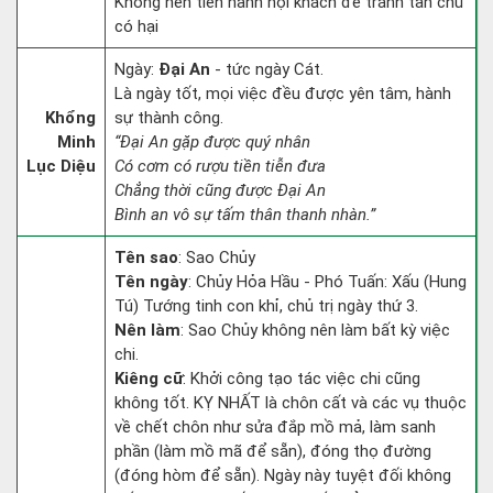
Không nên tiến hành hội khách để tránh tân chủ
có hại
Ngày:
Đại An
- tức ngày Cát.
Là ngày tốt, mọi việc đều được yên tâm, hành
Khổng
sự thành công.
Minh
“Đại An gặp được quý nhân
Lục Diệu
Có cơm có rượu tiền tiễn đưa
Chẳng thời cũng được Đại An
Bình an vô sự tấm thân thanh nhàn.”
Tên sao
: Sao Chủy
Tên ngày
: Chủy Hỏa Hầu - Phó Tuấn: Xấu (Hung
Tú) Tướng tinh con khỉ, chủ trị ngày thứ 3.
Nên làm
: Sao Chủy không nên làm bất kỳ việc
chi.
Kiêng cữ
: Khởi công tạo tác việc chi cũng
không tốt. KỴ NHẤT là chôn cất và các vụ thuộc
về chết chôn như sửa đắp mồ mả, làm sanh
phần (làm mồ mã để sẵn), đóng thọ đường
(đóng hòm để sẵn). Ngày này tuyệt đối không