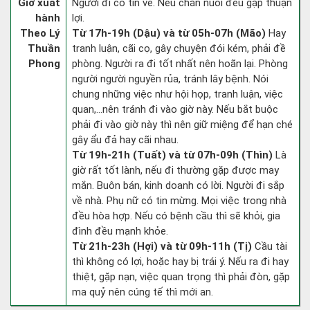
Giờ xuất
Người đi có tin về. Nếu chăn nuôi đều gặp thuận
hành
lợi.
Theo Lý
Từ 17h-19h (Dậu) và từ 05h-07h (Mão)
Hay
Thuần
tranh luận, cãi cọ, gây chuyện đói kém, phải đề
Phong
phòng. Người ra đi tốt nhất nên hoãn lại. Phòng
người người nguyền rủa, tránh lây bệnh. Nói
chung những việc như hội họp, tranh luận, việc
quan,…nên tránh đi vào giờ này. Nếu bắt buộc
phải đi vào giờ này thì nên giữ miệng để hạn ché
gây ẩu đả hay cãi nhau.
Từ 19h-21h (Tuất) và từ 07h-09h (Thìn)
Là
giờ rất tốt lành, nếu đi thường gặp được may
mắn. Buôn bán, kinh doanh có lời. Người đi sắp
về nhà. Phụ nữ có tin mừng. Mọi việc trong nhà
đều hòa hợp. Nếu có bệnh cầu thì sẽ khỏi, gia
đình đều mạnh khỏe.
Từ 21h-23h (Hợi) và từ 09h-11h (Tị)
Cầu tài
thì không có lợi, hoặc hay bị trái ý. Nếu ra đi hay
thiệt, gặp nạn, việc quan trọng thì phải đòn, gặp
ma quỷ nên cúng tế thì mới an.