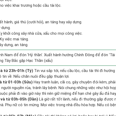
o việc khai trương hoặc cầu tài lộc.
ất hành, giá thú (cưới hỏi), an táng hay xây dựng.
y dựng.
Kỵ khởi công xây nhà cửa, xấu cho mọi công việc.
Kỵ việc mai táng.
ây dựng, an táng.
nh Nam để đón 'Hỷ thần'. Xuất hành hướng Chính Đông để đón 'Tài 
ng Tây Bắc gặp Hạc Thần (xấu)
à từ 23h-01h (Tý)
Tin vui sắp tới, nếu cầu lộc, cầu tài thì đi hướ
 tin về. Nếu chăn nuôi đều gặp thuận lợi.
à từ 01-03h (Sửu)
Hay tranh luận, cãi cọ, gây chuyện đói kém, phả
 người nguyền rủa, tránh lây bệnh. Nói chung những việc như hội họp,
buộc phải đi vào giờ này thì nên giữ miệng để hạn ché gây ẩu đả hay
và từ 03h-05h (Dần)
Là giờ rất tốt lành, nếu đi thường gặp được
 nhà. Phụ nữ có tin mừng. Mọi việc trong nhà đều hòa hợp. Nếu có bệ