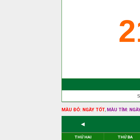
2
S
MÀU ĐỎ: NGÀY TỐT
MÀU TÍM: NGÀ
,
◄
THỨ HAI
THỨ BA