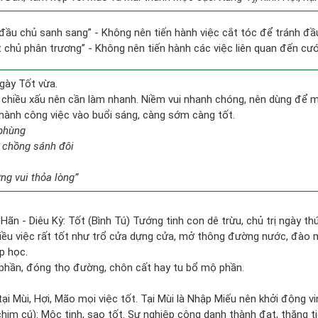
 đầu chủ sanh sang” - Không nên tiến hành việc cắt tóc để tránh đầ
ất chủ phân trương” - Không nên tiến hành các việc liên quan đến cưới
gày Tốt vừa.
 chiều xấu nên cần làm nhanh. Niềm vui nhanh chóng, nên dùng để 
n hành công việc vào buổi sáng, càng sớm càng tốt.
 phùng
 chồng sánh đôi
g vui thỏa lòng”
Hãn - Diêu Kỳ: Tốt (Bình Tú) Tướng tinh con dê trừu, chủ trị ngày thứ
hiều việc rất tốt như trổ cửa dựng cửa, mở thông đường nước, đào m
p học.
phần, đóng thọ đường, chôn cất hay tu bổ mộ phần.
ại Mùi, Hợi, Mão mọi việc tốt. Tại Mùi là Nhập Miếu nên khởi động vi
him cú): Mộc tinh, sao tốt. Sự nghiệp công danh thành đạt, thăng ti