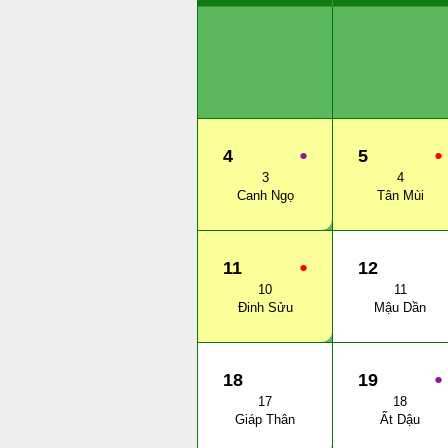
4
●
5
●
3
4
Canh Ngọ
Tân Mùi
11
●
12
10
11
Đinh Sửu
Mậu Dần
18
19
●
17
18
Giáp Thân
Ất Dậu