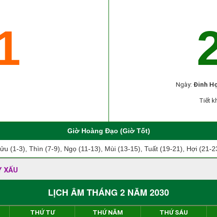
1
Ngày:
Đinh Hợ
Tiết k
Giờ Hoàng Đạo (Giờ Tốt)
ửu (1-3), Thìn (7-9), Ngọ (11-13), Mùi (13-15), Tuất (19-21), Hợi (21-2
Y XẤU
LỊCH ÂM THÁNG 2 NĂM 2030
THỨ TƯ
THỨ NĂM
THỨ SÁU