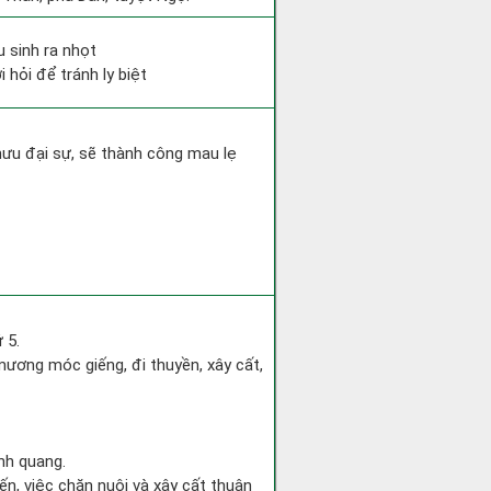
u sinh ra nhọt
 hỏi để tránh ly biệt
mưu đại sự, sẽ thành công mau lẹ
 5.
ương móc giếng, đi thuyền, xây cất,
nh quang.
ến, việc chăn nuôi và xây cất thuận