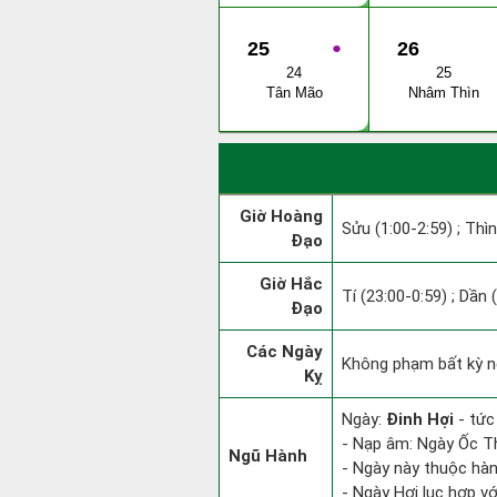
25
●
26
24
25
Tân Mão
Nhâm Thìn
Giờ Hoàng
Sửu (1:00-2:59) ; Thìn
Đạo
Giờ Hắc
Tí (23:00-0:59) ; Dần 
Đạo
Các Ngày
Không phạm bất kỳ ng
Kỵ
Ngày:
Đinh Hợi
- tức
- Nạp âm: Ngày Ốc Th
Ngũ Hành
- Ngày này thuộc hàn
- Ngày Hợi lục hợp v