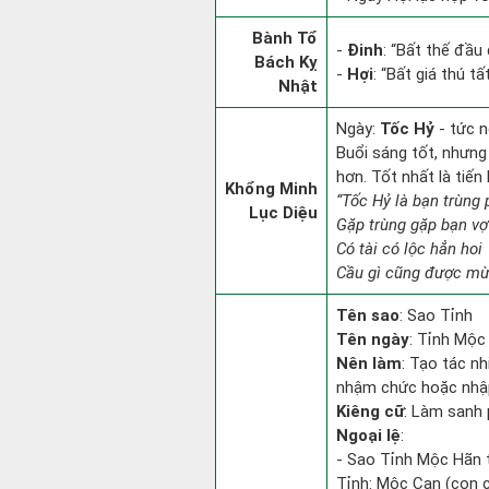
Bành Tổ
-
Đinh
: “Bất thế đầu
Bách Kỵ
-
Hợi
: “Bất giá thú t
Nhật
Ngày:
Tốc Hỷ
- tức n
Buổi sáng tốt, nhưng
hơn. Tốt nhất là tiế
Khổng Minh
“Tốc Hỷ là bạn trùng
Lục Diệu
Gặp trùng gặp bạn vợ
Có tài có lộc hẳn hoi
Cầu gì cũng được mừn
Tên sao
: Sao Tỉnh
Tên ngày
: Tỉnh Mộc 
Nên làm
: Tạo tác n
nhậm chức hoặc nhậ
Kiêng cữ
: Làm sanh 
Ngoại lệ
:
- Sao Tỉnh Mộc Hãn t
Tỉnh: Mộc Can (con c