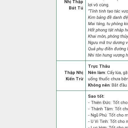
Nhị Thập
lợi vô cùng.
Bát Tú
“Tỉnh tinh tạo tác vư
Kim bảng đề danh đệ 
Mai táng, tu phòng kin
Hốt phong tật nhập h
Khai môn, phóng thủy
Ngưu mã trư dương v
Quả phụ điền đường l
Nhi tôn hưng vượng h
Trực Thâu
Thập Nhị
Nên làm
: Cấy lúa, g
Kiến Trừ
uống thuốc chưa bệnh
Không nên
: Bắt đầu 
Sao tốt
:
- Thiên Đức: Tốt cho
- Thánh Tâm: Tốt cho 
- Ngũ Phú: Tốt cho m
- U Vi Tinh: Tốt cho 
- Lục Hợp: Tốt cho m