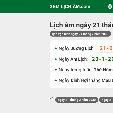
⌚ 
XEM LỊCH ÂM.com
Lịch âm ngày 21 thá
lịch vạn niên ngày 21 tháng 2 năm 2030
21-2
Ngày
Dương Lịch
:
20-1-2
Ngày
Âm Lịch
:
Ngày trong tuần:
Thứ Năm
Ngày
Đinh Hợi
tháng
Mậu 
ngày 21 tháng 2 năm 2030
ngày 21