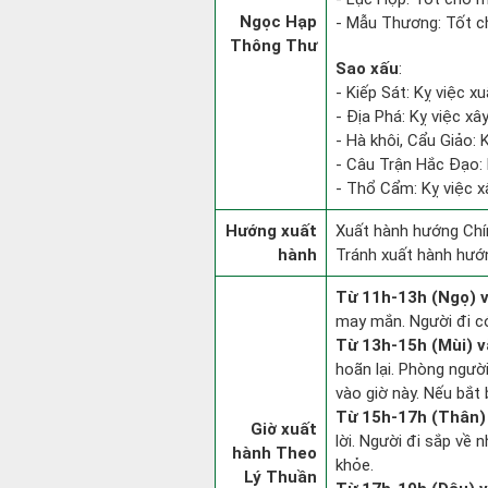
Ngọc Hạp
- Mẫu Thương: Tốt ch
Thông Thư
Sao xấu
:
- Kiếp Sát: Kỵ việc xu
- Địa Phá: Kỵ việc xâ
- Hà khôi, Cẩu Giảo: 
- Câu Trận Hắc Đạo: 
- Thổ Cẩm: Kỵ việc x
Hướng xuất
Xuất hành hướng Chí
hành
Tránh xuất hành hướ
Từ 11h-13h (Ngọ) v
may mắn. Người đi có
Từ 13h-15h (Mùi) v
hoãn lại. Phòng người
vào giờ này. Nếu bắt 
Từ 15h-17h (Thân) 
Giờ xuất
lời. Người đi sắp về
hành Theo
khỏe.
Lý Thuần