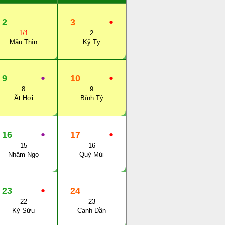
2
3
●
1/1
2
Mậu Thìn
Kỷ Tỵ
9
●
10
●
8
9
Ất Hợi
Bính Tý
16
●
17
●
15
16
Nhâm Ngọ
Quý Mùi
23
●
24
22
23
Kỷ Sửu
Canh Dần