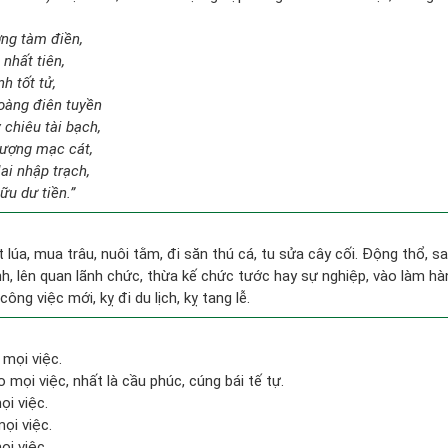
ợng tàm điền,
nhất tiên,
h tốt tử,
oàng điên tuyền
 chiêu tài bạch,
ượng mạc cát,
ai nhập trạch,
ữu dư tiền.”
ặt lúa, mua trâu, nuôi tằm, đi săn thú cá, tu sửa cây cối. Động thổ, 
, lên quan lãnh chức, thừa kế chức tước hay sự nghiệp, vào làm hà
công việc mới, kỵ đi du lịch, kỵ tang lễ.
 mọi việc.
mọi việc, nhất là cầu phúc, cúng bái tế tự.
ọi việc.
mọi việc.
ọi việc.