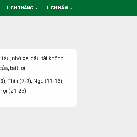
LỊCH THÁNG
LỊCH NĂM
ỡ tàu, nhỡ xe, cầu tài không
ủa, bất lợi
-3), Thìn (7-9), Ngọ (11-13),
 Hợi (21-23)