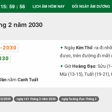
15: 59 : 56
LỊCH ÂM HÔM NAY
ĐỔI NGÀY ÂM DƯƠNG
ng 2 năm 2030
-2030
Ngày
Kim Thổ
: ra đi nh
được, trên đường đi mất c
030
Giờ
Hoàng Đạo
: Sửu (1
Mùi (13-15), Tuất (19-21),
Dần
năm
Canh Tuất
/2/2030
ngày tốt tháng 2 năm 2030
ngày hoàng đạo tháng 2