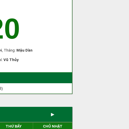
20
i
, Tháng:
Mậu Dần
hí:
Vũ Thủy
3)
►
THỨ BẨY
CHỦ NHẬT