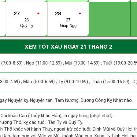
27
●
28
●
26
27
Quý Tỵ
Giáp Ngọ
XEM TỐT XẤU NGÀY 21 THÁNG 2
 (7:00-8:59) ; Ngọ (11:00-12:59) ; Mùi (13:00-14:59) ; Tuất (19:00-20:5
(3:00-4:59) ; Mão (5:00-6:59) ; Tỵ (9:00-10:59) ; Thân (15:00-16:59) ; 
ày Nguyệt kỵ, Nguyệt tận, Tam Nương, Dương Công Kỵ Nhật nào.
 Chi khắc Can (Thủy khắc Hỏa), là ngày hung (phạt nhật).
ượng Thổ, kỵ các tuổi: Tân Tỵ và Quý Tỵ.
h Thổ khắc với hành Thủy, ngoại trừ các tuổi: Đinh Mùi và Quý Hợi
ới Dần, tam hợp với Mão và Mùi thành Mộc cục. Xung Tỵ, hình Hợi, hại