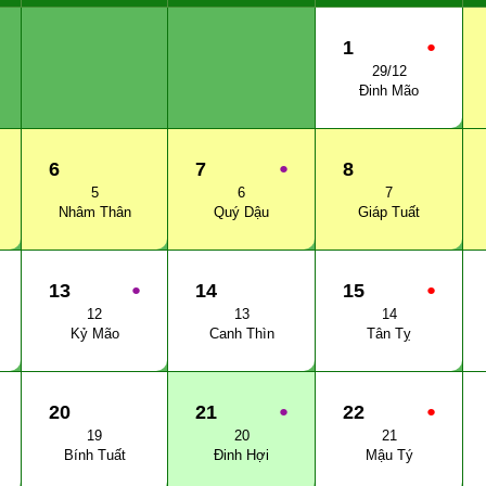
1
●
29/12
Đinh Mão
6
7
●
8
5
6
7
Nhâm Thân
Quý Dậu
Giáp Tuất
13
●
14
15
●
12
13
14
Kỷ Mão
Canh Thìn
Tân Tỵ
20
21
●
22
●
19
20
21
Bính Tuất
Đinh Hợi
Mậu Tý