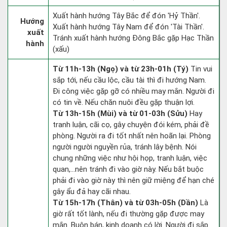
Xuất hành hướng Tây Bắc để đón 'Hỷ Thần'.
Hướng
Xuất hành hướng Tây Nam để đón 'Tài Thần'.
xuất
Tránh xuất hành hướng Đông Bắc gặp Hạc Thần
hành
(xấu)
Từ 11h-13h (Ngọ) và từ 23h-01h (Tý)
Tin vui
sắp tới, nếu cầu lộc, cầu tài thì đi hướng Nam.
Đi công việc gặp gỡ có nhiều may mắn. Người đi
có tin về. Nếu chăn nuôi đều gặp thuận lợi.
Từ 13h-15h (Mùi) và từ 01-03h (Sửu)
Hay
tranh luận, cãi cọ, gây chuyện đói kém, phải đề
phòng. Người ra đi tốt nhất nên hoãn lại. Phòng
người người nguyền rủa, tránh lây bệnh. Nói
chung những việc như hội họp, tranh luận, việc
quan,…nên tránh đi vào giờ này. Nếu bắt buộc
phải đi vào giờ này thì nên giữ miệng để hạn ché
gây ẩu đả hay cãi nhau.
Từ 15h-17h (Thân) và từ 03h-05h (Dần)
Là
giờ rất tốt lành, nếu đi thường gặp được may
mắn. Buôn bán, kinh doanh có lời. Người đi sắp