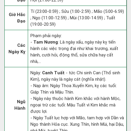
Đạo
Hợi (21:00-22:59)
Tí (23:00-0:59) ; Sửu (1:00-2:59) ; Mão (5:00-6:59)
Giờ Hắc
; Ngọ (11:00-12:59) ; Mùi (13:00-14:59) ; Tuất
Đạo
(19:00-20:59)
Phạm phải ngày:
-
Tam Nương
: Là ngày xấu, ngày này kỵ tiến
Các
hành các việc trọng đại như khai trương, xuất
Ngày Kỵ
hành, cưới hỏi, động thổ, sửa chữa hay cất
nhà,...
Ngày:
Canh Tuất
- tức Chi sinh Can (Thổ sinh
Kim), ngày này là ngày cát (nghĩa nhật).
- Nạp âm: Ngày Thoa Xuyến Kim, kỵ các tuổi:
Giáp Thìn và Mậu Thìn.
- Ngày này thuộc hành Kim khắc với hành Mộc,
Ngũ
ngoại trừ các tuổi: Mậu Tuất vì Kim khắc mà
Hành
được lợi.
- Ngày Tuất lục hợp với Mão, tam hợp với Dần và
Ngọ thành Hỏa cục. Xung Thìn, hình Mùi, hại Dậu,
phá Mùi, tuyệt Thìn.