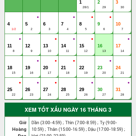
1
2
3
28/1
29
30
●
●
●
●
4
5
6
7
8
9
10
1/2
2
3
4
5
6
7
●
●
●
●
●
11
12
13
14
15
16
17
8
9
10
11
12
13
14
●
●
●
●
18
19
20
21
22
23
24
15
16
17
18
19
20
21
●
●
●
●
●
25
26
27
28
29
30
31
22
23
24
25
26
27
28
XEM TỐT XẤU NGÀY 16 THÁNG 3
Giờ
Dần (3:00-4:59) ; Thìn (7:00-8:59) ; Tỵ (9:00-
Hoàng
10:59) ; Thân (15:00-16:59) ; Dậu (17:00-18:59) ;