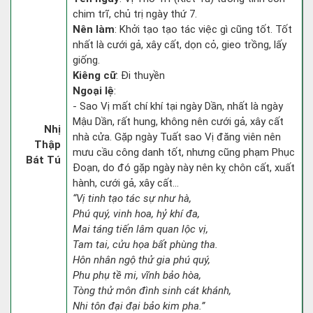
chim trĩ, chủ trị ngày thứ 7.
Nên làm
: Khởi tạo tạo tác việc gì cũng tốt. Tốt
nhất là cưới gả, xây cất, dọn cỏ, gieo trồng, lấy
giống.
Kiêng cữ
: Đi thuyền
Ngoại lệ
:
- Sao Vị mất chí khí tại ngày Dần, nhất là ngày
Mậu Dần, rất hung, không nên cưới gả, xây cất
Nhị
nhà cửa. Gặp ngày Tuất sao Vị đăng viên nên
Thập
mưu cầu công danh tốt, nhưng cũng phạm Phục
Bát Tú
Đoạn, do đó gặp ngày này nên kỵ chôn cất, xuất
hành, cưới gả, xây cất...
“Vị tinh tạo tác sự như hà,
Phú quý, vinh hoa, hỷ khí đa,
Mai táng tiến lâm quan lộc vị,
Tam tai, cửu họa bất phùng tha.
Hôn nhân ngộ thử gia phú quý,
Phu phụ tề mi, vĩnh bảo hòa,
Tòng thử môn đình sinh cát khánh,
Nhi tôn đại đại bảo kim pha.”