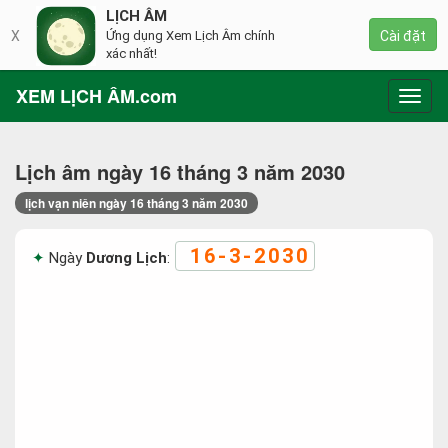
LỊCH ÂM
X
Ứng dụng Xem Lịch Âm chính
Cài đặt
xác nhất!
XEM LỊCH ÂM.com
Toggl
navig
Lịch âm ngày 16 tháng 3 năm 2030
lịch vạn niên ngày 16 tháng 3 năm 2030
16-3-2030
Ngày
Dương Lịch
: