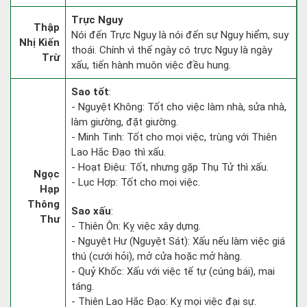
Trực Nguy
Thập
Nói đến Trực Nguy là nói đến sự Nguy hiểm, suy
Nhị Kiến
thoái. Chính vì thế ngày có trực Nguy là ngày
Trừ
xấu, tiến hành muôn việc đều hung.
Sao tốt
:
- Nguyệt Không: Tốt cho việc làm nhà, sửa nhà,
làm giường, đặt giường.
- Minh Tinh: Tốt cho mọi việc, trùng với Thiên
Lao Hắc Đạo thì xấu.
- Hoạt Điệu: Tốt, nhưng gặp Thụ Tử thì xấu.
Ngọc
- Lục Hợp: Tốt cho mọi việc.
Hạp
Thông
Sao xấu
:
Thư
- Thiên Ôn: Kỵ việc xây dựng.
- Nguyệt Hư (Nguyệt Sát): Xấu nếu làm việc giá
thú (cưới hỏi), mở cửa hoặc mở hàng.
- Quỷ Khốc: Xấu với việc tế tự (cúng bái), mai
táng.
- Thiên Lao Hắc Đạo: Kỵ mọi việc đại sự.