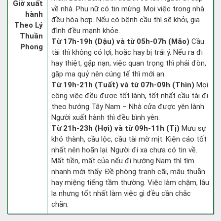
Giờ xuất
về nhà. Phụ nữ có tin mừng. Mọi việc trong nhà
hành
đều hòa hợp. Nếu có bệnh cầu thì sẽ khỏi, gia
Theo Lý
đình đều mạnh khỏe.
Thuần
Từ 17h-19h (Dậu) và từ 05h-07h (Mão)
Cầu
Phong
tài thì không có lợi, hoặc hay bị trái ý. Nếu ra đi
hay thiệt, gặp nạn, việc quan trọng thì phải đòn,
gặp ma quỷ nên cúng tế thì mới an.
Từ 19h-21h (Tuất) và từ 07h-09h (Thìn)
Mọi
công việc đều được tốt lành, tốt nhất cầu tài đi
theo hướng Tây Nam – Nhà cửa được yên lành.
Người xuất hành thì đều bình yên.
Từ 21h-23h (Hợi) và từ 09h-11h (Tị)
Mưu sự
khó thành, cầu lộc, cầu tài mờ mịt. Kiện cáo tốt
nhất nên hoãn lại. Người đi xa chưa có tin về.
Mất tiền, mất của nếu đi hướng Nam thì tìm
nhanh mới thấy. Đề phòng tranh cãi, mâu thuẫn
hay miệng tiếng tầm thường. Việc làm chậm, lâu
la nhưng tốt nhất làm việc gì đều cần chắc
chắn.