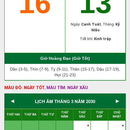
16
13
Ngày:
Canh Tuất
, Tháng:
Kỷ
Mão
Tiết khí:
Kinh trập
Giờ Hoàng Đạo (Giờ Tốt)
Dần (3-5), Thìn (7-9), Tỵ (9-11), Thân (15-17), Dậu (17-19),
Hợi (21-23)
MÀU ĐỎ: NGÀY TỐT
MÀU TÍM: NGÀY XẤU
,
◄
►
LỊCH ÂM THÁNG 3 NĂM 2030
THỨ
THỨ
THỨ
CHỦ
THỨ HAI
THỨ BA
THỨ TƯ
NĂM
SÁU
BẨY
NHẬT
●
●