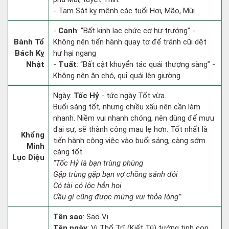
- Tam Sát kỵ mệnh các tuổi Hợi, Mão, Mùi.
-
Canh
: “Bất kinh lạc chức cơ hư trướng” -
Bành Tổ
Không nên tiến hành quay tơ để tránh cũi dệt
Bách Kỵ
hư hại ngang
Nhật
-
Tuất
: “Bất cật khuyển tác quái thượng sàng” -
Không nên ăn chó, quỉ quái lên giường
Ngày:
Tốc Hỷ
- tức ngày Tốt vừa.
Buổi sáng tốt, nhưng chiều xấu nên cần làm
nhanh. Niềm vui nhanh chóng, nên dùng để mưu
đại sự, sẽ thành công mau lẹ hơn. Tốt nhất là
Khổng
tiến hành công việc vào buổi sáng, càng sớm
Minh
càng tốt.
Lục Diệu
“Tốc Hỷ là bạn trùng phùng
Gặp trùng gặp bạn vợ chồng sánh đôi
Có tài có lộc hẳn hoi
Cầu gì cũng được mừng vui thỏa lòng”
Tên sao
: Sao Vị
Tên ngày
: Vị Thổ Trĩ (Kiết Tú) tướng tinh con