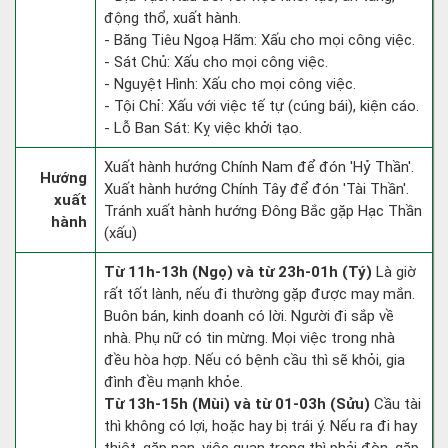
động thổ, xuất hành.
- Băng Tiêu Ngoạ Hãm: Xấu cho mọi công việc.
- Sát Chủ: Xấu cho mọi công việc.
- Nguyệt Hình: Xấu cho mọi công việc.
- Tội Chỉ: Xấu với việc tế tự (cúng bái), kiện cáo.
- Lỗ Ban Sát: Kỵ việc khởi tạo.
Xuất hành hướng Chính Nam để đón 'Hỷ Thần'.
Hướng
Xuất hành hướng Chính Tây để đón 'Tài Thần'.
xuất
Tránh xuất hành hướng Đông Bắc gặp Hạc Thần
hành
(xấu)
Từ 11h-13h (Ngọ) và từ 23h-01h (Tý)
Là giờ
rất tốt lành, nếu đi thường gặp được may mắn.
Buôn bán, kinh doanh có lời. Người đi sắp về
nhà. Phụ nữ có tin mừng. Mọi việc trong nhà
đều hòa hợp. Nếu có bệnh cầu thì sẽ khỏi, gia
đình đều mạnh khỏe.
Từ 13h-15h (Mùi) và từ 01-03h (Sửu)
Cầu tài
thì không có lợi, hoặc hay bị trái ý. Nếu ra đi hay