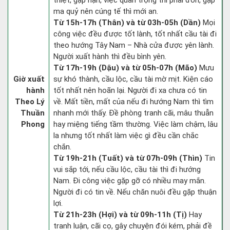
thiệt, gặp nạn, việc quan trọng thì phải đòn, gặp
ma quỷ nên cúng tế thì mới an.
Từ 15h-17h (Thân) và từ 03h-05h (Dần)
Mọi
công việc đều được tốt lành, tốt nhất cầu tài đi
theo hướng Tây Nam – Nhà cửa được yên lành.
Người xuất hành thì đều bình yên.
Từ 17h-19h (Dậu) và từ 05h-07h (Mão)
Mưu
Giờ xuất
sự khó thành, cầu lộc, cầu tài mờ mịt. Kiện cáo
hành
tốt nhất nên hoãn lại. Người đi xa chưa có tin
Theo Lý
về. Mất tiền, mất của nếu đi hướng Nam thì tìm
Thuần
nhanh mới thấy. Đề phòng tranh cãi, mâu thuẫn
Phong
hay miệng tiếng tầm thường. Việc làm chậm, lâu
la nhưng tốt nhất làm việc gì đều cần chắc
chắn.
Từ 19h-21h (Tuất) và từ 07h-09h (Thìn)
Tin
vui sắp tới, nếu cầu lộc, cầu tài thì đi hướng
Nam. Đi công việc gặp gỡ có nhiều may mắn.
Người đi có tin về. Nếu chăn nuôi đều gặp thuận
lợi.
Từ 21h-23h (Hợi) và từ 09h-11h (Tị)
Hay
tranh luận, cãi cọ, gây chuyện đói kém, phải đề