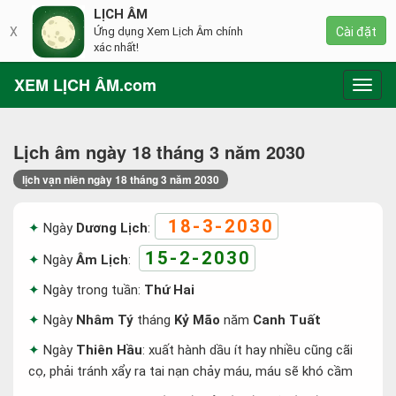
LỊCH ÂM
X
Ứng dụng Xem Lịch Âm chính
Cài đặt
xác nhất!
XEM LỊCH ÂM.com
Toggl
navig
Lịch âm ngày 18 tháng 3 năm 2030
lịch vạn niên ngày 18 tháng 3 năm 2030
18-3-2030
Ngày
Dương Lịch
:
15-2-2030
Ngày
Âm Lịch
:
Ngày trong tuần:
Thứ Hai
Ngày
Nhâm Tý
tháng
Kỷ Mão
năm
Canh Tuất
Ngày
Thiên Hầu
: xuất hành dầu ít hay nhiều cũng cãi
cọ, phải tránh xẩy ra tai nạn chảy máu, máu sẽ khó cầm