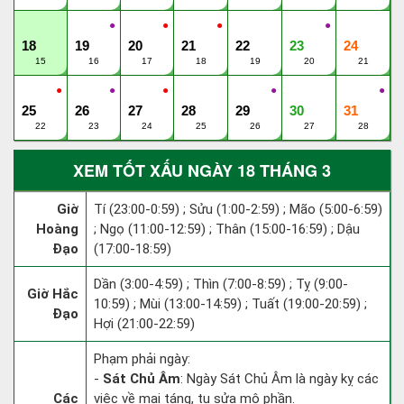
●
●
●
●
18
19
20
21
22
23
24
15
16
17
18
19
20
21
●
●
●
●
●
25
26
27
28
29
30
31
22
23
24
25
26
27
28
XEM TỐT XẤU NGÀY 18 THÁNG 3
Giờ
Tí (23:00-0:59) ; Sửu (1:00-2:59) ; Mão (5:00-6:59)
Hoàng
; Ngọ (11:00-12:59) ; Thân (15:00-16:59) ; Dậu
Đạo
(17:00-18:59)
Dần (3:00-4:59) ; Thìn (7:00-8:59) ; Tỵ (9:00-
Giờ Hắc
10:59) ; Mùi (13:00-14:59) ; Tuất (19:00-20:59) ;
Đạo
Hợi (21:00-22:59)
Phạm phải ngày:
-
Sát Chủ Âm
: Ngày Sát Chủ Âm là ngày kỵ các
Các
việc về mai táng, tu sửa mộ phần.