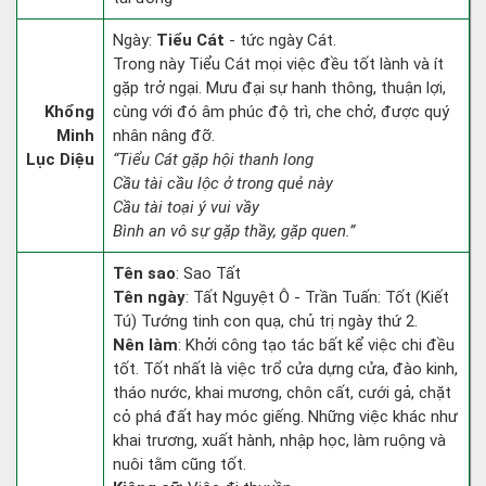
Ngày:
Tiểu Cát
- tức ngày Cát.
Trong này Tiểu Cát mọi việc đều tốt lành và ít
gặp trở ngại. Mưu đại sự hanh thông, thuận lợi,
Khổng
cùng với đó âm phúc độ trì, che chở, được quý
Minh
nhân nâng đỡ.
Lục Diệu
“Tiểu Cát gặp hội thanh long
Cầu tài cầu lộc ở trong quẻ này
Cầu tài toại ý vui vầy
Bình an vô sự gặp thầy, gặp quen.”
Tên sao
: Sao Tất
Tên ngày
: Tất Nguyệt Ô - Trần Tuấn: Tốt (Kiết
Tú) Tướng tinh con quạ, chủ trị ngày thứ 2.
Nên làm
: Khởi công tạo tác bất kể việc chi đều
tốt. Tốt nhất là việc trổ cửa dựng cửa, đào kinh,
tháo nước, khai mương, chôn cất, cưới gả, chặt
cỏ phá đất hay móc giếng. Những việc khác như
khai trương, xuất hành, nhập học, làm ruộng và
nuôi tằm cũng tốt.