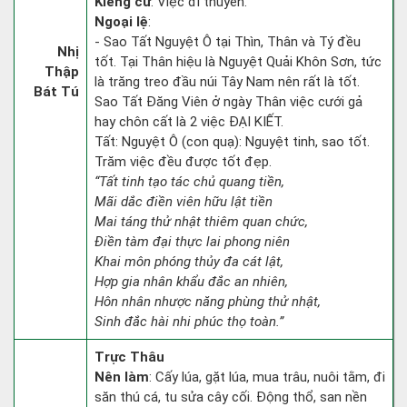
Kiêng cữ
: Việc đi thuyền.
Ngoại lệ
:
- Sao Tất Nguyệt Ô tại Thìn, Thân và Tý đều
Nhị
tốt. Tại Thân hiệu là Nguyệt Quải Khôn Sơn, tức
Thập
là trăng treo đầu núi Tây Nam nên rất là tốt.
Bát Tú
Sao Tất Đăng Viên ở ngày Thân việc cưới gả
hay chôn cất là 2 việc ĐẠI KIẾT.
Tất: Nguyệt Ô (con quạ): Nguyệt tinh, sao tốt.
Trăm việc đều được tốt đẹp.
“Tất tinh tạo tác chủ quang tiền,
Mãi dắc điền viên hữu lật tiền
Mai táng thử nhật thiêm quan chức,
Điền tàm đại thực lai phong niên
Khai môn phóng thủy đa cát lật,
Hợp gia nhân khẩu đắc an nhiên,
Hôn nhân nhược năng phùng thử nhật,
Sinh đắc hài nhi phúc thọ toàn.”
Trực Thâu
Nên làm
: Cấy lúa, gặt lúa, mua trâu, nuôi tằm, đi
săn thú cá, tu sửa cây cối. Động thổ, san nền