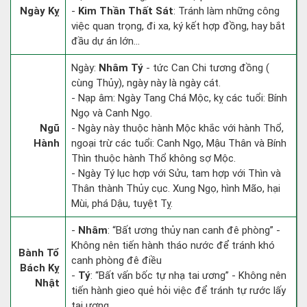
Ngày Kỵ
-
Kim Thần Thất Sát
: Tránh làm những công
việc quan trọng, đi xa, ký kết hợp đồng, hay bắt
đầu dự án lớn...
Ngày:
Nhâm Tý
- tức Can Chi tương đồng (
cùng Thủy), ngày này là ngày cát.
- Nạp âm: Ngày Tang Chá Mộc, kỵ các tuổi: Bính
Ngọ và Canh Ngọ.
Ngũ
- Ngày này thuộc hành Mộc khắc với hành Thổ,
Hành
ngoại trừ các tuổi: Canh Ngọ, Mậu Thân và Bính
Thìn thuộc hành Thổ không sợ Mộc.
- Ngày Tý lục hợp với Sửu, tam hợp với Thìn và
Thân thành Thủy cục. Xung Ngọ, hình Mão, hại
Mùi, phá Dậu, tuyệt Tỵ.
-
Nhâm
: “Bất ương thủy nan canh đê phòng” -
Không nên tiến hành tháo nước để tránh khó
Bành Tổ
canh phòng đê điều
Bách Kỵ
-
Tý
: “Bất vấn bốc tự nhạ tai ương” - Không nên
Nhật
tiến hành gieo quẻ hỏi việc để tránh tự rước lấy
tai ương