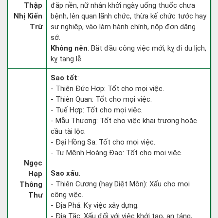
Thập
đắp nền, nữ nhân khởi ngày uống thuốc chưa
Nhị Kiến
bệnh, lên quan lãnh chức, thừa kế chức tước hay
Trừ
sự nghiệp, vào làm hành chính, nộp đơn dâng
sớ.
Không nên
: Bắt đầu công việc mới, kỵ đi du lịch,
kỵ tang lễ.
Sao tốt
:
- Thiên Đức Hợp: Tốt cho mọi việc.
- Thiên Quan: Tốt cho mọi việc.
- Tuế Hợp: Tốt cho mọi việc.
- Mẫu Thương: Tốt cho việc khai trương hoặc
cầu tài lộc.
- Đại Hồng Sa: Tốt cho mọi việc.
- Tư Mệnh Hoàng Đạo: Tốt cho mọi việc.
Ngọc
Sao xấu
:
Hạp
- Thiên Cương (hay Diệt Môn): Xấu cho mọi
Thông
công việc.
Thư
- Địa Phá: Kỵ việc xây dựng.
- Địa Tặc: Xấu đối với việc khởi tạo, an táng,