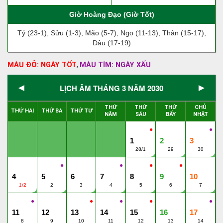
Giờ Hoàng Đạo (Giờ Tốt)
Tý (23-1), Sửu (1-3), Mão (5-7), Ngọ (11-13), Thân (15-17),
Dậu (17-19)
MÀU ĐỎ: NGÀY TỐT
MÀU TÍM: NGÀY XẤU
,
◄
►
LỊCH ÂM THÁNG 3 NĂM 2030
THỨ
THỨ
THỨ
CHỦ
THỨ HAI
THỨ BA
THỨ TƯ
NĂM
SÁU
BẨY
NHẬT
●
●
1
2
3
28/1
29
30
●
●
●
●
4
5
6
7
8
9
10
1/2
2
3
4
5
6
7
●
●
●
●
●
11
12
13
14
15
16
17
8
9
10
11
12
13
14