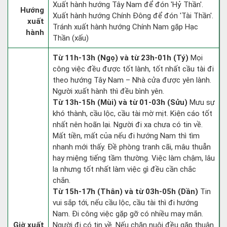
Xuất hành hướng Tây Nam để đón 'Hỷ Thần'.
Hướng
Xuất hành hướng Chính Đông để đón 'Tài Thần'.
xuất
Tránh xuất hành hướng Chính Nam gặp Hạc
hành
Thần (xấu)
Từ 11h-13h (Ngọ) và từ 23h-01h (Tý)
Mọi
công việc đều được tốt lành, tốt nhất cầu tài đi
theo hướng Tây Nam – Nhà cửa được yên lành.
Người xuất hành thì đều bình yên.
Từ 13h-15h (Mùi) và từ 01-03h (Sửu)
Mưu sự
khó thành, cầu lộc, cầu tài mờ mịt. Kiện cáo tốt
nhất nên hoãn lại. Người đi xa chưa có tin về.
Mất tiền, mất của nếu đi hướng Nam thì tìm
nhanh mới thấy. Đề phòng tranh cãi, mâu thuẫn
hay miệng tiếng tầm thường. Việc làm chậm, lâu
la nhưng tốt nhất làm việc gì đều cần chắc
chắn.
Từ 15h-17h (Thân) và từ 03h-05h (Dần)
Tin
vui sắp tới, nếu cầu lộc, cầu tài thì đi hướng
Nam. Đi công việc gặp gỡ có nhiều may mắn.
Giờ xuất
Người đi có tin về. Nếu chăn nuôi đều gặp thuận