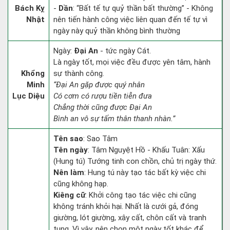
Bách Kỵ
-
Dần
: “Bất tế tự quỷ thần bất thường” - Không
Nhật
nên tiến hành công việc liên quan đến tế tự vì
ngày này quỷ thần không bình thường
Ngày:
Đại An
- tức ngày Cát.
Là ngày tốt, mọi việc đều được yên tâm, hành
Khổng
sự thành công.
Minh
“Đại An gặp được quý nhân
Lục Diệu
Có cơm có rượu tiền tiễn đưa
Chẳng thời cũng được Đại An
Bình an vô sự tấm thân thanh nhàn.”
Tên sao
: Sao Tâm
Tên ngày
: Tâm Nguyệt Hồ - Khấu Tuân: Xấu
(Hung tú) Tướng tinh con chồn, chủ trị ngày thứ.
Nên làm
: Hung tú này tạo tác bất kỳ việc chi
cũng không hạp.
Kiêng cữ
: Khởi công tạo tác việc chi cũng
không tránh khỏi hại. Nhất là cưới gả, đóng
giường, lót giường, xây cất, chôn cất và tranh
tụng. Vì vậy, nên chọn một ngày tốt khác để