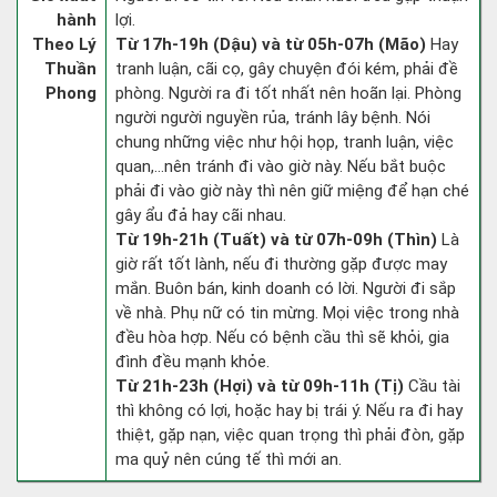
hành
lợi.
Theo Lý
Từ 17h-19h (Dậu) và từ 05h-07h (Mão)
Hay
Thuần
tranh luận, cãi cọ, gây chuyện đói kém, phải đề
Phong
phòng. Người ra đi tốt nhất nên hoãn lại. Phòng
người người nguyền rủa, tránh lây bệnh. Nói
chung những việc như hội họp, tranh luận, việc
quan,…nên tránh đi vào giờ này. Nếu bắt buộc
phải đi vào giờ này thì nên giữ miệng để hạn ché
gây ẩu đả hay cãi nhau.
Từ 19h-21h (Tuất) và từ 07h-09h (Thìn)
Là
giờ rất tốt lành, nếu đi thường gặp được may
mắn. Buôn bán, kinh doanh có lời. Người đi sắp
về nhà. Phụ nữ có tin mừng. Mọi việc trong nhà
đều hòa hợp. Nếu có bệnh cầu thì sẽ khỏi, gia
đình đều mạnh khỏe.
Từ 21h-23h (Hợi) và từ 09h-11h (Tị)
Cầu tài
thì không có lợi, hoặc hay bị trái ý. Nếu ra đi hay
thiệt, gặp nạn, việc quan trọng thì phải đòn, gặp
ma quỷ nên cúng tế thì mới an.