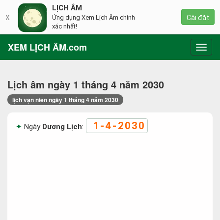
LỊCH ÂM
X
Ứng dụng Xem Lịch Âm chính
Cài đặt
xác nhất!
XEM LỊCH ÂM.com
Toggl
navig
Lịch âm ngày 1 tháng 4 năm 2030
lịch vạn niên ngày 1 tháng 4 năm 2030
1-4-2030
Ngày
Dương Lịch
: