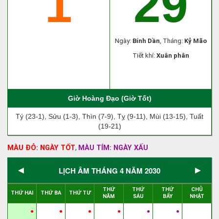
1
29
Ngày:
Bính Dần
, Tháng:
Kỷ Mão
Tiết khí:
Xuân phân
Giờ Hoàng Đạo (Giờ Tốt)
Tý (23-1), Sửu (1-3), Thìn (7-9), Tỵ (9-11), Mùi (13-15), Tuất
(19-21)
MÀU ĐỎ: NGÀY TỐT
MÀU TÍM: NGÀY XẤU
,
◄
►
LỊCH ÂM THÁNG 4 NĂM 2030
THỨ
THỨ
THỨ
CHỦ
THỨ HAI
THỨ BA
THỨ TƯ
NĂM
SÁU
BẨY
NHẬT
●
●
●
●
●
●