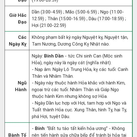
Đạo
(19:00-20:59)
Dần (3:00-4:59) ; Mão (5:00-6:59) ; Ngọ (11:00-
Giờ Hắc
12:59) ; Thân (15:00-16:59) ; Dậu (17:00-18:59) ;
Đạo
Hợi (21:00-22:59)
Các
Không phạm bất kỳ ngày Nguyệt kỵ, Nguyệt tận,
Ngày Kỵ
Tam Nương, Dương Công Kỵ Nhật nào.
Ngày:
Bính Dần
- tức Chi sinh Can (Mộc sinh
Hỏa), ngày này là ngày cát (nghĩa nhật).
- Nạp âm: Ngày Lô Trung Hỏa, kỵ các tuổi: Canh
Thân và Nhâm Thân.
Ngũ
- Ngày này thuộc hành Hỏa khắc với hành Kim,
Hành
ngoại trừ các tuổi: Nhâm Thân và Giáp Ngọ
thuộc hành Kim nhưng không sợ Hỏa.
- Ngày Dần lục hợp với Hợi, tam hợp với Ngọ và
Tuất thành Hỏa cục. Xung Thân, hình Tỵ, hại Tỵ,
phá Hợi, tuyệt Dậu.
-
Bính
: “Bất tu táo tất kiến hỏa ương” - Không
Bành Tổ
nên tiến hành sửa chữa bếp để tránh bị hỏa tai