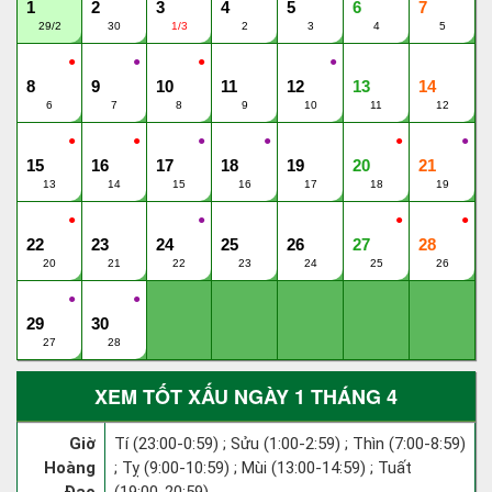
1
2
3
4
5
6
7
29/2
30
1/3
2
3
4
5
●
●
●
●
8
9
10
11
12
13
14
6
7
8
9
10
11
12
●
●
●
●
●
●
15
16
17
18
19
20
21
13
14
15
16
17
18
19
●
●
●
●
22
23
24
25
26
27
28
20
21
22
23
24
25
26
●
●
29
30
27
28
XEM TỐT XẤU NGÀY 1 THÁNG 4
Giờ
Tí (23:00-0:59) ; Sửu (1:00-2:59) ; Thìn (7:00-8:59)
Hoàng
; Tỵ (9:00-10:59) ; Mùi (13:00-14:59) ; Tuất