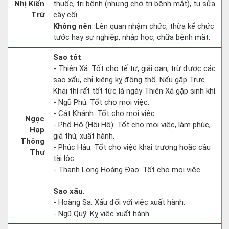
Nhị Kiến
thuốc, trị bệnh (nhưng chớ trị bệnh mắt), tu sửa
Trừ
cây cối.
Không nên
: Lên quan nhậm chức, thừa kế chức
tước hay sự nghiệp, nhập học, chữa bệnh mắt.
Sao tốt
:
- Thiên Xá: Tốt cho tế tự, giải oan, trừ được các
sao xấu, chỉ kiêng kỵ động thổ. Nếu gặp Trực
Khai thì rất tốt tức là ngày Thiên Xá gặp sinh khí.
- Ngũ Phú: Tốt cho mọi việc.
- Cát Khánh: Tốt cho mọi việc.
Ngọc
- Phổ Hộ (Hội Hộ): Tốt cho mọi việc, làm phúc,
Hạp
giá thú, xuất hành.
Thông
- Phúc Hậu: Tốt cho việc khai trương hoặc cầu
Thư
tài lộc.
- Thanh Long Hoàng Đạo: Tốt cho mọi việc.
Sao xấu
:
- Hoàng Sa: Xấu đối với việc xuất hành.
- Ngũ Quỹ: Kỵ việc xuất hành.