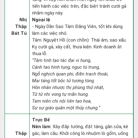
tiến hành các việc trên, đặc biệt tránh cưới gả
nhằm ngày này.
Nhị
Ngoại lệ
:
Thập
- Ngày Dần Sao Tâm Đăng Viên, tốt khi dùng
Bát Tú
làm các việc nhỏ.
Tâm: Nguyệt Hồ (con chồn): Thái âm, sao xấu.
Kỵ cưới gả, xây cất, thưa kiện. Kinh doanh ắt
thua lỗ.
“Tâm tinh tạo tác đại vi hung,
Cánh tao hình tụng, ngục tù trung,
Ngỗ nghịch quan phi, điền trạch thoái,
Mai táng tốt bộc tử tương tòng.
Hôn nhân nhược thị phùng thử nhật,
Tử tử nhi vong tự mãn hung.
Tam niên chi nội liên tạo họa,
Sự sự giáo quân một thủy chung.”
Trực Bế
Nên làm
: Xây đắp tường, đặt táng, gắn cửa, kê
Thập
gác, làm cầu. Khởi công lò nhuộm lò gốm, uống