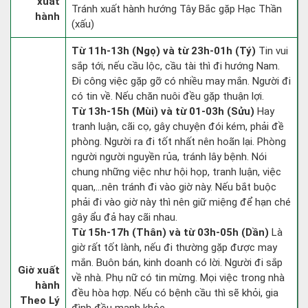
xuất
Tránh xuất hành hướng Tây Bắc gặp Hạc Thần
hành
(xấu)
Từ 11h-13h (Ngọ) và từ 23h-01h (Tý)
Tin vui
sắp tới, nếu cầu lộc, cầu tài thì đi hướng Nam.
Đi công việc gặp gỡ có nhiều may mắn. Người đi
có tin về. Nếu chăn nuôi đều gặp thuận lợi.
Từ 13h-15h (Mùi) và từ 01-03h (Sửu)
Hay
tranh luận, cãi cọ, gây chuyện đói kém, phải đề
phòng. Người ra đi tốt nhất nên hoãn lại. Phòng
người người nguyền rủa, tránh lây bệnh. Nói
chung những việc như hội họp, tranh luận, việc
quan,…nên tránh đi vào giờ này. Nếu bắt buộc
phải đi vào giờ này thì nên giữ miệng để hạn ché
gây ẩu đả hay cãi nhau.
Từ 15h-17h (Thân) và từ 03h-05h (Dần)
Là
giờ rất tốt lành, nếu đi thường gặp được may
mắn. Buôn bán, kinh doanh có lời. Người đi sắp
Giờ xuất
về nhà. Phụ nữ có tin mừng. Mọi việc trong nhà
hành
đều hòa hợp. Nếu có bệnh cầu thì sẽ khỏi, gia
Theo Lý