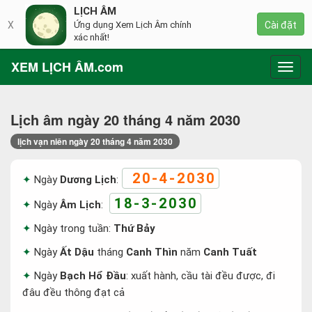
LỊCH ÂM
X
Ứng dụng Xem Lịch Âm chính
Cài đặt
xác nhất!
XEM LỊCH ÂM.com
Toggl
navig
Lịch âm ngày 20 tháng 4 năm 2030
lịch vạn niên ngày 20 tháng 4 năm 2030
20-4-2030
Ngày
Dương Lịch
:
18-3-2030
Ngày
Âm Lịch
:
Ngày trong tuần:
Thứ Bảy
Ngày
Ất Dậu
tháng
Canh Thìn
năm
Canh Tuất
Ngày
Bạch Hổ Đầu
: xuất hành, cầu tài đều được, đi
đâu đều thông đạt cả