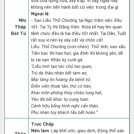
sửa cửa dựng cửa, xây đắp. Vì vậy, ngày nay
không nên tiến hành bất cứ việc trọng đại gì.
Ngoại lệ
:
Nhị
- Sao Liễu Thổ Chướng tại Ngọ trăm việc đều
Thập
tốt. Tại Tỵ thì Đăng Viên: thừa kế hay lên quan
Bát Tú
lãnh chức đều là hai điều tốt nhất. Tại Dần, Tuất
rất suy vi nên kỵ xây cất và chôn cất.
Liễu: Thổ Chướng (con cheo): Thổ tinh, sao xấu.
Tiền bạc thì hao hụt, gia đình thì không yên, dễ
bị tai nạn. Khắc kỵ cưới gả.
“Liễu tinh tạo tác chủ tao quan,
Trú dạ thâu nhàn bất tạm an,
Mai táng ôn hoàng đa bệnh tử,
Điền viên thoái tận, thủ cô hàn,
Khai môn phóng thủy chiêu lung hạt,
Yêu đà bối khúc tự cung loan.
Cánh hữu bổng hình nghi cẩn thận,
Phụ nhân tùy khách tẩu bất hoàn.”
Trực Chấp
Nên làm
: Lập khế ước, giao dịch, động thổ san