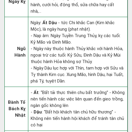
Ngày Kỵ
hành, cưới hỏi, động thổ, sửa chữa hay cất
nhà,...
Ngày:
Ất Dậu
- tức Chi khắc Can (Kim khắc
Mộc), là ngày hung (phạt nhật).
- Nạp âm: Ngày Tuyền Trung Thủy, kỵ các tuổi:
Kỷ Mão và Đinh Mão.
Ngũ
- Ngày này thuộc hành Thủy khắc với hành Hỏa,
Hành
ngoại trừ các tuổi: Kỷ Sửu, Đinh Dậu và Kỷ Mùi
thuộc hành Hỏa không sợ Thủy.
- Ngày Dậu lục hợp với Thìn, tam hợp với Sửu và
Tỵ thành Kim cục. Xung Mão, hình Dậu, hại Tuất,
phá Tý, tuyệt Dần.
-
Ất
: “Bất tải thực thiên chu bất trưởng” - Không
nên tiến hành các việc liên quan đến gieo trồng,
Bành Tổ
ngàn gốc không lên
Bách Kỵ
-
Dậu
: “Bất hội khách tân chủ hữu thương” -
Nhật
Không nên tiến hành hội khách để tránh tân chủ
có hại