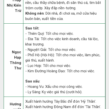
Thập
nền, cầu thầy chữa bệnh, đi săn thú cá, tìm bắt
Nhị Kiến
trộm cướp. Xây đắp nền-tường.
Trừ
Không nên
: Dời nhà, đi chơi xa, mở cửa hiệu
buôn bán, xuất tiền của.
Sao tốt
:
- Thiên Quý: Tốt cho mọi việc.
- Địa Tài: Tốt cho việc kinh doanh, cầu tài lộc,
khai trương.
- Nguyệt Giải: Tốt cho mọi việc.
Ngọc
- Phổ Hộ (Hội Hộ): Tốt cho mọi việc, làm phúc,
Hạp
giá thú, xuất hành.
Thông
- Lục Hợp: Tốt cho mọi việc.
Thư
- Kim Đường Hoàng Đạo: Tốt cho mọi việc.
Sao xấu
:
- Hoang Vu: Xấu cho mọi công việc.
- Ly Sàng: Kỵ việc giá thú (cưới hỏi).
Xuất hành hướng Tây Bắc để đón 'Hỷ Thần'.
Hướng
Xuất hành hướng Đông Nam để đón 'Tài Thần'.