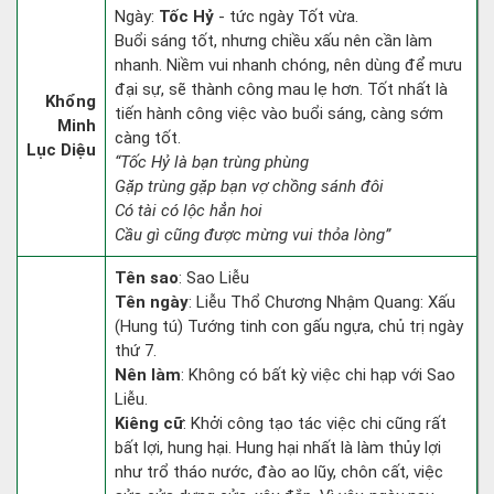
Ngày:
Tốc Hỷ
- tức ngày Tốt vừa.
Buổi sáng tốt, nhưng chiều xấu nên cần làm
nhanh. Niềm vui nhanh chóng, nên dùng để mưu
đại sự, sẽ thành công mau lẹ hơn. Tốt nhất là
Khổng
tiến hành công việc vào buổi sáng, càng sớm
Minh
càng tốt.
Lục Diệu
“Tốc Hỷ là bạn trùng phùng
Gặp trùng gặp bạn vợ chồng sánh đôi
Có tài có lộc hẳn hoi
Cầu gì cũng được mừng vui thỏa lòng”
Tên sao
: Sao Liễu
Tên ngày
: Liễu Thổ Chương Nhậm Quang: Xấu
(Hung tú) Tướng tinh con gấu ngựa, chủ trị ngày
thứ 7.
Nên làm
: Không có bất kỳ việc chi hạp với Sao
Liễu.
Kiêng cữ
: Khởi công tạo tác việc chi cũng rất
bất lợi, hung hại. Hung hại nhất là làm thủy lợi
như trổ tháo nước, đào ao lũy, chôn cất, việc