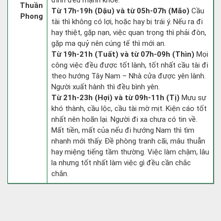
đình đều mạnh khỏe.
Thuần
Từ 17h-19h (Dậu) và từ 05h-07h (Mão)
Cầu
Phong
tài thì không có lợi, hoặc hay bị trái ý. Nếu ra đi
hay thiệt, gặp nạn, việc quan trọng thì phải đòn,
gặp ma quỷ nên cúng tế thì mới an.
Từ 19h-21h (Tuất) và từ 07h-09h (Thìn)
Mọi
công việc đều được tốt lành, tốt nhất cầu tài đi
theo hướng Tây Nam – Nhà cửa được yên lành.
Người xuất hành thì đều bình yên.
Từ 21h-23h (Hợi) và từ 09h-11h (Tị)
Mưu sự
khó thành, cầu lộc, cầu tài mờ mịt. Kiện cáo tốt
nhất nên hoãn lại. Người đi xa chưa có tin về.
Mất tiền, mất của nếu đi hướng Nam thì tìm
nhanh mới thấy. Đề phòng tranh cãi, mâu thuẫn
hay miệng tiếng tầm thường. Việc làm chậm, lâu
la nhưng tốt nhất làm việc gì đều cần chắc
chắn.