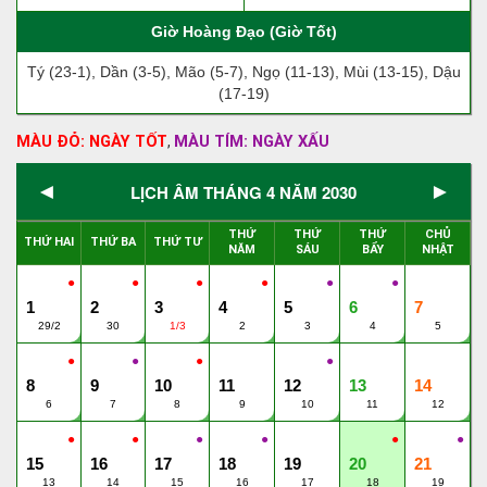
Giờ Hoàng Đạo (Giờ Tốt)
Tý (23-1), Dần (3-5), Mão (5-7), Ngọ (11-13), Mùi (13-15), Dậu
(17-19)
MÀU ĐỎ: NGÀY TỐT
MÀU TÍM: NGÀY XẤU
,
◄
►
LỊCH ÂM THÁNG 4 NĂM 2030
THỨ
THỨ
THỨ
CHỦ
THỨ HAI
THỨ BA
THỨ TƯ
NĂM
SÁU
BẨY
NHẬT
●
●
●
●
●
●
1
2
3
4
5
6
7
29/2
30
1/3
2
3
4
5
●
●
●
●
8
9
10
11
12
13
14
6
7
8
9
10
11
12
●
●
●
●
●
●
15
16
17
18
19
20
21
13
14
15
16
17
18
19