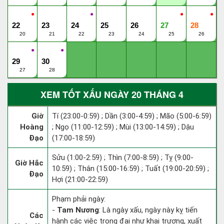
●
●
●
●
22
23
24
25
26
27
28
20
21
22
23
24
25
26
●
●
29
30
27
28
XEM TỐT XẤU NGÀY 20 THÁNG 4
Giờ
Tí (23:00-0:59) ; Dần (3:00-4:59) ; Mão (5:00-6:59)
Hoàng
; Ngọ (11:00-12:59) ; Mùi (13:00-14:59) ; Dậu
Đạo
(17:00-18:59)
Sửu (1:00-2:59) ; Thìn (7:00-8:59) ; Tỵ (9:00-
Giờ Hắc
10:59) ; Thân (15:00-16:59) ; Tuất (19:00-20:59) ;
Đạo
Hợi (21:00-22:59)
Phạm phải ngày:
-
Tam Nương
: Là ngày xấu, ngày này kỵ tiến
Các
hành các việc trọng đại như khai trương, xuất