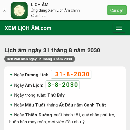
LỊCH ÂM
X
Ứng dụng Xem Lịch Âm chính
Cài đặt
xác nhất!
XEM LỊCH ÂM.com
Toggl
navig
Lịch âm ngày 31 tháng 8 năm 2030
lịch vạn niên ngày 31 tháng 8 năm 2030
31-8-2030
Ngày
Dương Lịch
:
3-8-2030
Ngày
Âm Lịch
:
Ngày trong tuần:
Thứ Bảy
Ngày
Mậu Tuất
tháng
Ất Dậu
năm
Canh Tuất
Ngày
Thiên Đường
: xuất hành tốt, quý nhân phù trợ,
buôn bán may mắn, mọi việc đều như ý