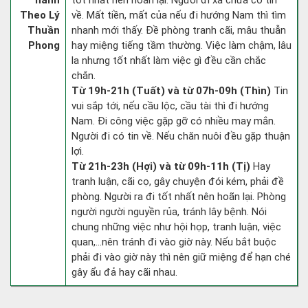
hành
tốt nhất nên hoãn lại. Người đi xa chưa có tin
Theo Lý
về. Mất tiền, mất của nếu đi hướng Nam thì tìm
Thuần
nhanh mới thấy. Đề phòng tranh cãi, mâu thuẫn
Phong
hay miệng tiếng tầm thường. Việc làm chậm, lâu
la nhưng tốt nhất làm việc gì đều cần chắc
chắn.
Từ 19h-21h (Tuất) và từ 07h-09h (Thìn)
Tin
vui sắp tới, nếu cầu lộc, cầu tài thì đi hướng
Nam. Đi công việc gặp gỡ có nhiều may mắn.
Người đi có tin về. Nếu chăn nuôi đều gặp thuận
lợi.
Từ 21h-23h (Hợi) và từ 09h-11h (Tị)
Hay
tranh luận, cãi cọ, gây chuyện đói kém, phải đề
phòng. Người ra đi tốt nhất nên hoãn lại. Phòng
người người nguyền rủa, tránh lây bệnh. Nói
chung những việc như hội họp, tranh luận, việc
quan,…nên tránh đi vào giờ này. Nếu bắt buộc
phải đi vào giờ này thì nên giữ miệng để hạn ché
gây ẩu đả hay cãi nhau.