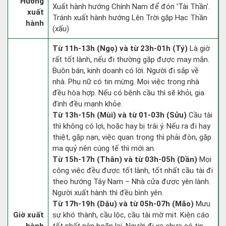
Hướng
Xuất hành hướng Chính Nam để đón 'Tài Thần'.
xuất
Tránh xuất hành hướng Lên Trời gặp Hạc Thần
hành
(xấu)
Từ 11h-13h (Ngọ) và từ 23h-01h (Tý)
Là giờ
rất tốt lành, nếu đi thường gặp được may mắn.
Buôn bán, kinh doanh có lời. Người đi sắp về
nhà. Phụ nữ có tin mừng. Mọi việc trong nhà
đều hòa hợp. Nếu có bệnh cầu thì sẽ khỏi, gia
đình đều mạnh khỏe.
Từ 13h-15h (Mùi) và từ 01-03h (Sửu)
Cầu tài
thì không có lợi, hoặc hay bị trái ý. Nếu ra đi hay
thiệt, gặp nạn, việc quan trọng thì phải đòn, gặp
ma quỷ nên cúng tế thì mới an.
Từ 15h-17h (Thân) và từ 03h-05h (Dần)
Mọi
công việc đều được tốt lành, tốt nhất cầu tài đi
theo hướng Tây Nam – Nhà cửa được yên lành.
Người xuất hành thì đều bình yên.
Từ 17h-19h (Dậu) và từ 05h-07h (Mão)
Mưu
Giờ xuất
sự khó thành, cầu lộc, cầu tài mờ mịt. Kiện cáo