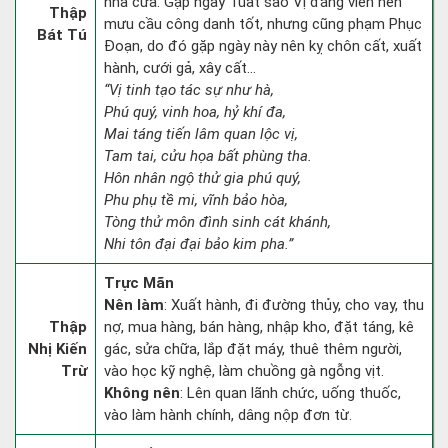
nhà cửa. Gặp ngày Tuất sao Vị đăng viên nên
Thập
mưu cầu công danh tốt, nhưng cũng phạm Phục
Bát Tú
Đoạn, do đó gặp ngày này nên kỵ chôn cất, xuất
hành, cưới gả, xây cất...
“Vị tinh tạo tác sự như hà,
Phú quý, vinh hoa, hỷ khí đa,
Mai táng tiến lâm quan lộc vị,
Tam tai, cửu họa bất phùng tha.
Hôn nhân ngộ thử gia phú quý,
Phu phụ tề mi, vĩnh bảo hòa,
Tòng thử môn đình sinh cát khánh,
Nhi tôn đại đại bảo kim pha.”
Trực Mãn
Nên làm
: Xuất hành, đi đường thủy, cho vay, thu
Thập
nợ, mua hàng, bán hàng, nhập kho, đặt táng, kê
Nhị Kiến
gác, sửa chữa, lắp đặt máy, thuê thêm người,
Trừ
vào học kỹ nghệ, làm chuồng gà ngỗng vịt.
Không nên
: Lên quan lãnh chức, uống thuốc,
vào làm hành chính, dâng nộp đơn từ.