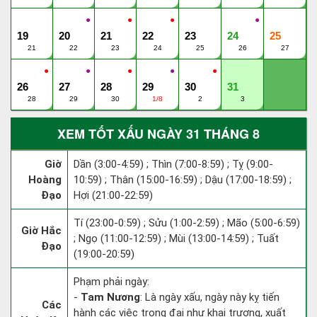
●
●
●
●
19
20
21
22
23
24
25
21
22
23
24
25
26
27
●
●
●
●
●
26
27
28
29
30
31
28
29
30
1/8
2
3
XEM TỐT XẤU NGÀY 31 THÁNG 8
Giờ
Dần (3:00-4:59) ; Thìn (7:00-8:59) ; Tỵ (9:00-
Hoàng
10:59) ; Thân (15:00-16:59) ; Dậu (17:00-18:59) ;
Đạo
Hợi (21:00-22:59)
Tí (23:00-0:59) ; Sửu (1:00-2:59) ; Mão (5:00-6:59)
Giờ Hắc
; Ngọ (11:00-12:59) ; Mùi (13:00-14:59) ; Tuất
Đạo
(19:00-20:59)
Phạm phải ngày:
-
Tam Nương
: Là ngày xấu, ngày này kỵ tiến
Các
hành các việc trọng đại như khai trương, xuất