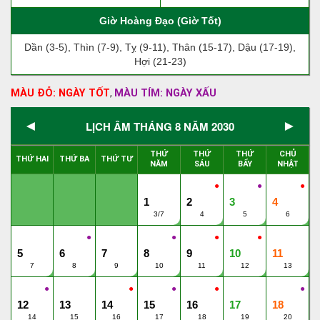
Giờ Hoàng Đạo (Giờ Tốt)
Dần (3-5), Thìn (7-9), Tỵ (9-11), Thân (15-17), Dậu (17-19),
Hợi (21-23)
MÀU ĐỎ: NGÀY TỐT
MÀU TÍM: NGÀY XẤU
,
◄
►
LỊCH ÂM THÁNG 8 NĂM 2030
THỨ
THỨ
THỨ
CHỦ
THỨ HAI
THỨ BA
THỨ TƯ
NĂM
SÁU
BẨY
NHẬT
●
●
●
1
2
3
4
3/7
4
5
6
●
●
●
●
5
6
7
8
9
10
11
7
8
9
10
11
12
13
●
●
●
●
●
12
13
14
15
16
17
18
14
15
16
17
18
19
20