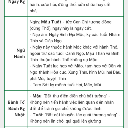
Ngày Kỵ
hành, cưới hỏi, động thổ, sửa chữa hay cất
nhà,...
Ngày:
Mậu Tuất
- tức Can Chi tương đồng
(cùng Thổ), ngày này là ngày cát.
- Nạp âm: Ngày Bình Địa Mộc, kỵ các tuổi: Nhâm
Thìn và Giáp Ngọ.
- Ngày này thuộc hành Mộc khắc với hành Thổ,
Ngũ
ngoại trừ các tuổi: Canh Ngọ, Mậu Thân và Bính
Hành
Thìn thuộc hành Thổ không sợ Mộc.
- Ngày Tuất lục hợp với Mão, tam hợp với Dần và
Ngọ thành Hỏa cục. Xung Thìn, hình Mùi, hại Dậu,
phá Mùi, tuyệt Thìn.
- Tam Sát kỵ mệnh tuổi Hợi, Mão, Mùi.
-
Mậu
: “Bất thụ điền điền chủ bất tường” -
Bành Tổ
Không nên tiến hành việc liên quan đến nhận
Bách Kỵ
đất để tránh gia chủ không được lành
Nhật
-
Tuất
: “Bất cật khuyển tác quái thượng sàng” -
Không nên ăn chó, quỉ quái lên giường