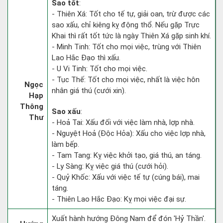
Sao tốt
:
- Thiên Xá: Tốt cho tế tự, giải oan, trừ được các
sao xấu, chỉ kiêng kỵ động thổ. Nếu gặp Trực
Khai thì rất tốt tức là ngày Thiên Xá gặp sinh khí.
- Minh Tinh: Tốt cho mọi việc, trùng với Thiên
Lao Hắc Đạo thì xấu.
- U Vi Tinh: Tốt cho mọi việc.
- Tục Thế: Tốt cho mọi việc, nhất là việc hôn
Ngọc
nhân giá thú (cưới xin).
Hạp
Thông
Sao xấu
:
Thư
- Hoả Tai: Xấu đối với việc làm nhà, lợp nhà.
- Nguyệt Hoả (Độc Hỏa): Xấu cho việc lợp nhà,
làm bếp.
- Tam Tang: Kỵ việc khởi tạo, giá thú, an táng.
- Ly Sàng: Kỵ việc giá thú (cưới hỏi).
- Quỷ Khốc: Xấu với việc tế tự (cúng bái), mai
táng.
- Thiên Lao Hắc Đạo: Kỵ mọi việc đại sự.
Xuất hành hướng Đông Nam để đón 'Hỷ Thần'.