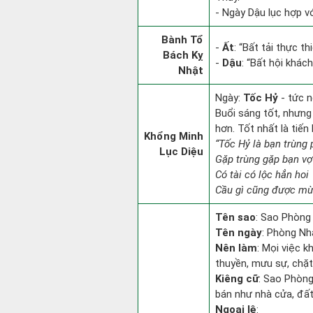
- Ngày Dậu lục hợp vớ
Bành Tổ
-
Ất
: “Bất tải thực t
Bách Kỵ
-
Dậu
: “Bất hội khác
Nhật
Ngày:
Tốc Hỷ
- tức n
Buổi sáng tốt, nhưng
hơn. Tốt nhất là tiế
Khổng Minh
“Tốc Hỷ là bạn trùng
Lục Diệu
Gặp trùng gặp bạn vợ
Có tài có lộc hẳn hoi
Cầu gì cũng được mừn
Tên sao
: Sao Phòng
Tên ngày
: Phòng Nh
Nên làm
: Mọi việc k
thuyền, mưu sự, chặt
Kiêng cữ
: Sao Phòng 
bán như nhà cửa, đất
Ngoại lệ
: