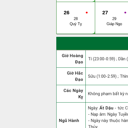
26
●
27
●
28
29
Quý Tỵ
Giáp Ngọ
Giờ Hoàng
Tí (23:00-0:59) ; Dần 
Đạo
Giờ Hắc
Sửu (1:00-2:59) ; Thìn
Đạo
Các Ngày
Không phạm bất kỳ ng
Kỵ
Ngày:
Ất Dậu
- tức C
- Nạp âm: Ngày Tuyền
Ngũ Hành
- Ngày này thuộc hàn
Thủy.