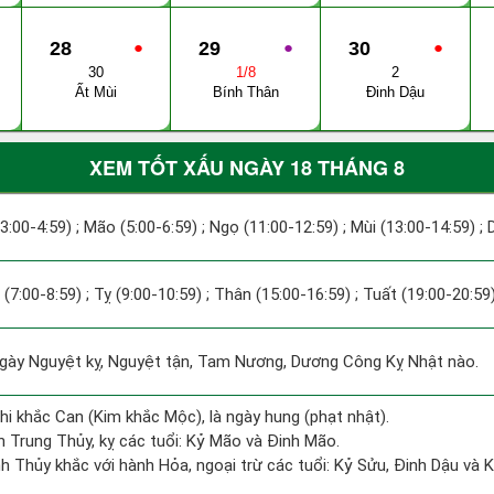
28
●
29
●
30
●
30
1/8
2
Ất Mùi
Bính Thân
Đinh Dậu
XEM TỐT XẤU NGÀY 18 THÁNG 8
(3:00-4:59) ; Mão (5:00-6:59) ; Ngọ (11:00-12:59) ; Mùi (13:00-14:59) ;
 (7:00-8:59) ; Tỵ (9:00-10:59) ; Thân (15:00-16:59) ; Tuất (19:00-20:59)
ày Nguyệt kỵ, Nguyệt tận, Tam Nương, Dương Công Kỵ Nhật nào.
hi khắc Can (Kim khắc Mộc), là ngày hung (phạt nhật).
 Trung Thủy, kỵ các tuổi: Kỷ Mão và Đinh Mão.
h Thủy khắc với hành Hỏa, ngoại trừ các tuổi: Kỷ Sửu, Đinh Dậu và