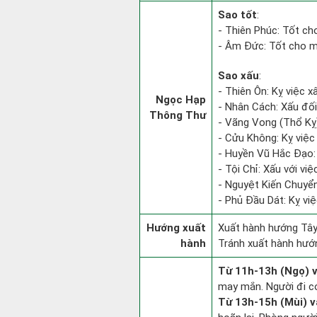
Sao tốt
:
- Thiên Phúc: Tốt ch
- Âm Đức: Tốt cho mọ
Sao xấu
:
- Thiên Ôn: Kỵ việc x
Ngọc Hạp
- Nhân Cách: Xấu đối v
Thông Thư
- Vãng Vong (Thổ Kỵ):
- Cửu Không: Kỵ việc 
- Huyền Vũ Hắc Đạo: 
- Tội Chỉ: Xấu với việ
- Nguyệt Kiến Chuyển
- Phủ Đầu Dát: Kỵ việ
Hướng xuất
Xuất hành hướng Tây
hành
Tránh xuất hành hướ
Từ 11h-13h (Ngọ) v
may mắn. Người đi có
Từ 13h-15h (Mùi) v