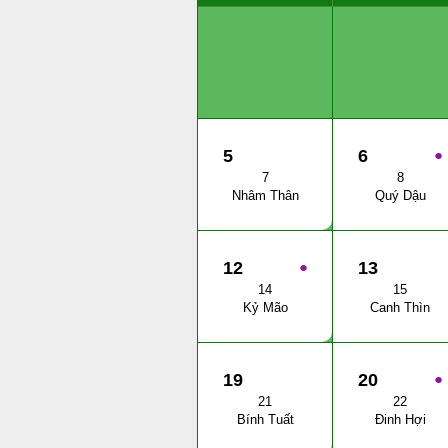
5
6
●
7
8
Nhâm Thân
Quý Dậu
12
●
13
14
15
Kỷ Mão
Canh Thìn
19
20
●
21
22
Bính Tuất
Đinh Hợi