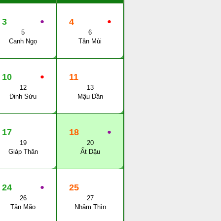
3
●
4
●
5
6
Canh Ngọ
Tân Mùi
10
●
11
12
13
Đinh Sửu
Mậu Dần
17
18
●
19
20
Giáp Thân
Ất Dậu
24
●
25
26
27
Tân Mão
Nhâm Thìn