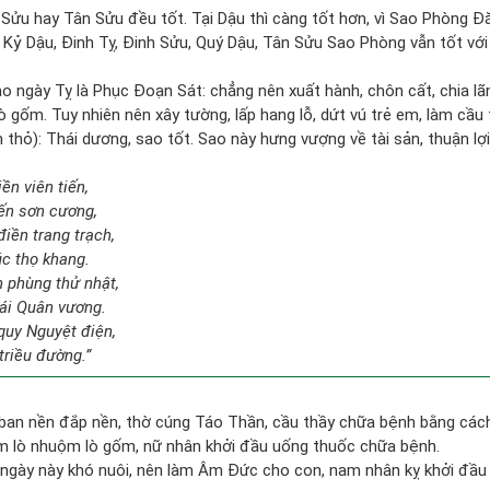
 Sửu hay Tân Sửu đều tốt. Tại Dậu thì càng tốt hơn, vì Sao Phòng Đă
, Kỷ Dậu, Đinh Tỵ, Đinh Sửu, Quý Dậu, Tân Sửu Sao Phòng vẫn tốt với
 ngày Tỵ là Phục Đoạn Sát: chẳng nên xuất hành, chôn cất, chia lãnh
 gốm. Tuy nhiên nên xây tường, lấp hang lỗ, dứt vú trẻ em, làm cầu t
thỏ): Thái dương, sao tốt. Sao này hưng vượng về tài sản, thuận lợ
ền viên tiến,
ến sơn cương,
iền trang trạch,
úc thọ khang.
 phùng thử nhật,
ái Quân vương.
quy Nguyệt điện,
triều đường.”
 ban nền đắp nền, thờ cúng Táo Thần, cầu thầy chữa bệnh bằng các
àm lò nhuộm lò gốm, nữ nhân khởi đầu uống thuốc chữa bệnh.
ngày này khó nuôi, nên làm Âm Đức cho con, nam nhân kỵ khởi đầu