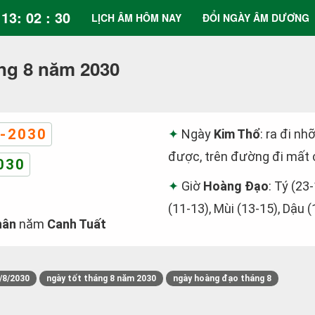
13: 02 : 31
LỊCH ÂM HÔM NAY
ĐỔI NGÀY ÂM DƯƠNG
ng 8 năm 2030
-2030
Ngày
Kim Thổ
: ra đi nh
được, trên đường đi mất c
030
Giờ
Hoàng Đạo
: Tý (23
(11-13), Mùi (13-15), Dậu 
hân
năm
Canh Tuất
/8/2030
ngày tốt tháng 8 năm 2030
ngày hoàng đạo tháng 8