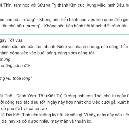
i Thìn, tam hợp với Sửu và Tỵ thành Kim cục. Xung Mão, hình Dậu, hạ
hiên chu bất trưởng” - Không nên tiến hành các việc liên quan đến gi
h tân chủ hữu thương” - Không nên tiến hành hội khách để tránh tân 
gày Tốt vừa.
 chiều xấu nên cần làm nhanh. Niềm vui nhanh chóng, nên dùng để 
n hành công việc vào buổi sáng, càng sớm càng tốt.
 phùng
 chồng sánh đôi
g vui thỏa lòng”
ật Thố - Cảnh Yêm: Tốt (Kiết Tú) Tướng tinh con Thỏ, chủ trị ngày 
hởi công tạo tác đều tốt. Ngày này hợp nhất cho việc cưới gả, xuất 
 cỏ phá đất và cả cắt áo.
là Đại Kiết Tinh nên không kỵ bất kỳ việc gì. Vì vậy, ngày này nên ti
 đai hay xe cộ được nhiều may mắn và thuận lợi.