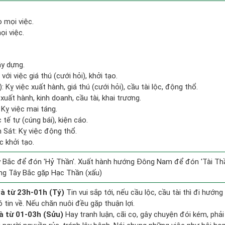
o mọi việc.
i việc.
ây dựng.
ới việc giá thú (cưới hỏi), khởi tạo.
 Kỵ việc xuất hành, giá thú (cưới hỏi), cầu tài lộc, động thổ.
xuất hành, kinh doanh, cầu tài, khai trương.
Kỵ việc mai táng.
c tế tự (cúng bái), kiện cáo.
 Sát: Kỵ việc động thổ.
c khởi tạo.
 Bắc để đón 'Hỷ Thần'. Xuất hành hướng Đông Nam để đón 'Tài Thầ
ng Tây Bắc gặp Hạc Thần (xấu)
à từ 23h-01h (Tý)
Tin vui sắp tới, nếu cầu lộc, cầu tài thì đi hướ
 tin về. Nếu chăn nuôi đều gặp thuận lợi.
à từ 01-03h (Sửu)
Hay tranh luận, cãi cọ, gây chuyện đói kém, phả