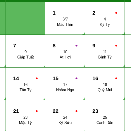
1
2
●
3/7
4
Mậu Thìn
Kỷ Tỵ
7
8
●
9
●
9
10
11
Giáp Tuất
Ất Hợi
Bính Tý
14
●
15
●
16
●
16
17
18
Tân Tỵ
Nhâm Ngọ
Quý Mùi
21
●
22
●
23
23
24
25
Mậu Tý
Kỷ Sửu
Canh Dần