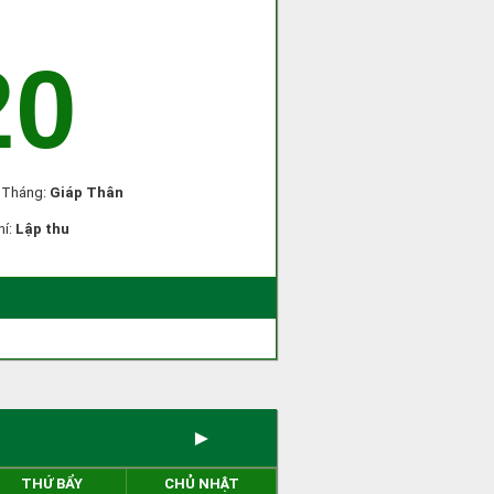
20
, Tháng:
Giáp Thân
hí:
Lập thu
)
►
THỨ BẨY
CHỦ NHẬT