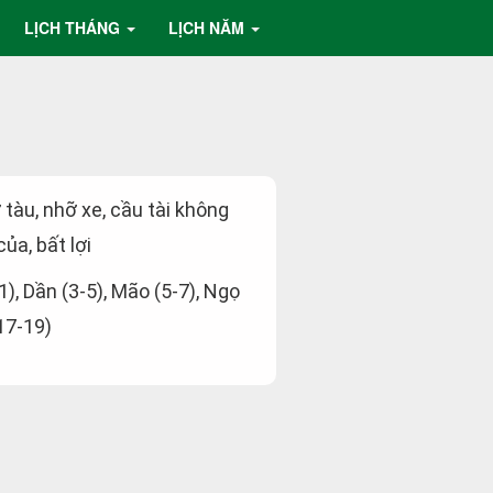
LỊCH THÁNG
LỊCH NĂM
ỡ tàu, nhỡ xe, cầu tài không
ủa, bất lợi
-1), Dần (3-5), Mão (5-7), Ngọ
(17-19)