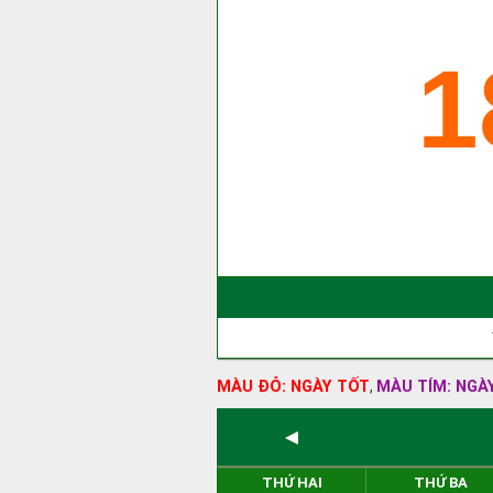
1
MÀU ĐỎ: NGÀY TỐT
MÀU TÍM: NGÀ
,
◄
THỨ HAI
THỨ BA