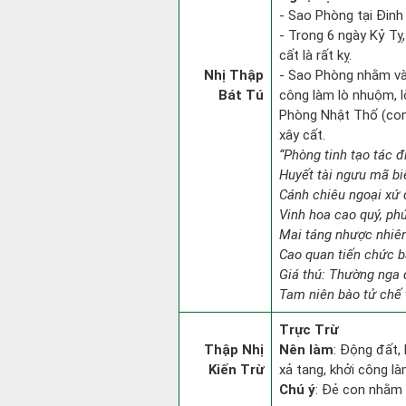
- Sao Phòng tại Đinh
- Trong 6 ngày Kỷ Tỵ
cất là rất kỵ.
Nhị Thập
- Sao Phòng nhằm vào
Bát Tú
công làm lò nhuộm, lò
Phòng Nhật Thố (con 
xây cất.
“Phòng tinh tạo tác đi
Huyết tài ngưu mã bi
Cánh chiêu ngoại xứ đ
Vinh hoa cao quý, ph
Mai táng nhược nhiên
Cao quan tiến chức b
Giá thú: Thường nga 
Tam niên bào tử chế 
Trực Trừ
Thập Nhị
Nên làm
: Động đất,
Kiến Trừ
xả tang, khởi công l
Chú ý
: Đẻ con nhằm 