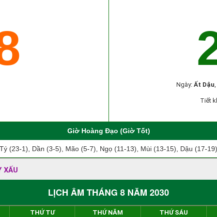
8
Ngày:
Ất Dậu
Tiết k
Giờ Hoàng Đạo (Giờ Tốt)
Tý (23-1), Dần (3-5), Mão (5-7), Ngọ (11-13), Mùi (13-15), Dậu (17-19
Y XẤU
LỊCH ÂM THÁNG 8 NĂM 2030
THỨ TƯ
THỨ NĂM
THỨ SÁU