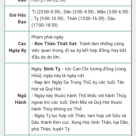
Đạo
Hợi (21:00-22:59)
Tí (23:00-0:59) ; Dần (3:00-4:59) ; Mão (5:00-6:59)
Giờ Hắc
; Tỵ (9:00-10:59) ; Thân (15:00-16:59) ; Dậu
Đạo
(17:00-18:59)
Phạm phải ngày:
Các
-
Kim Thần Thất Sát
: Tránh làm những công
Ngày Kỵ
việc quan trọng, đi xa, ký kết hợp đồng, hay bắt
đầu dự án lớn...
Ngày:
Đinh Tỵ
- tức Can Chi tương đồng (cùng
Hỏa), ngày này là ngày cát.
- Nạp âm: Ngày Sa Trung Thổ, kỵ các tuổi: Tân
Hợi và Quý Hợi.
Ngũ
- Ngày này thuộc hành Thổ khắc với hành Thủy,
Hành
ngoại trừ các tuổi: Đinh Mùi và Quý Hợi thuộc
hành Thủy không sợ Thổ.
- Ngày Tỵ lục hợp với Thân, tam hợp với Sửu và
Dậu thành Kim cục. Xung Hợi, hình Thân, hại Dần,
phá Thân, tuyệt Tý.