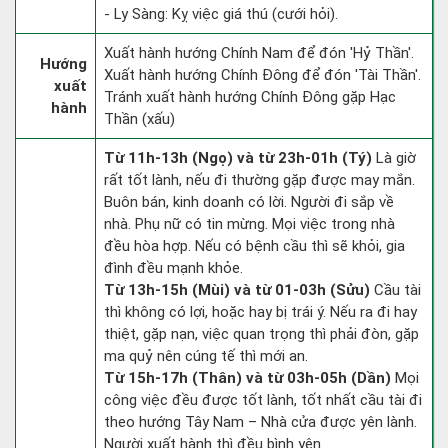
- Ly Sàng: Kỵ việc giá thú (cưới hỏi).
Xuất hành hướng Chính Nam để đón 'Hỷ Thần'.
Hướng
Xuất hành hướng Chính Đông để đón 'Tài Thần'.
xuất
Tránh xuất hành hướng Chính Đông gặp Hạc
hành
Thần (xấu)
Từ 11h-13h (Ngọ) và từ 23h-01h (Tý)
Là giờ
rất tốt lành, nếu đi thường gặp được may mắn.
Buôn bán, kinh doanh có lời. Người đi sắp về
nhà. Phụ nữ có tin mừng. Mọi việc trong nhà
đều hòa hợp. Nếu có bệnh cầu thì sẽ khỏi, gia
đình đều mạnh khỏe.
Từ 13h-15h (Mùi) và từ 01-03h (Sửu)
Cầu tài
thì không có lợi, hoặc hay bị trái ý. Nếu ra đi hay
thiệt, gặp nạn, việc quan trọng thì phải đòn, gặp
ma quỷ nên cúng tế thì mới an.
Từ 15h-17h (Thân) và từ 03h-05h (Dần)
Mọi
công việc đều được tốt lành, tốt nhất cầu tài đi
theo hướng Tây Nam – Nhà cửa được yên lành.
Người xuất hành thì đều bình yên.