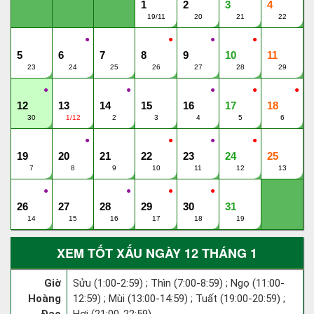
1
2
3
4
19/11
20
21
22
●
●
●
●
5
6
7
8
9
10
11
23
24
25
26
27
28
29
●
●
●
●
●
12
13
14
15
16
17
18
30
1/12
2
3
4
5
6
●
●
●
●
19
20
21
22
23
24
25
7
8
9
10
11
12
13
●
●
●
●
26
27
28
29
30
31
14
15
16
17
18
19
XEM TỐT XẤU NGÀY 12 THÁNG 1
Giờ
Sửu (1:00-2:59) ; Thìn (7:00-8:59) ; Ngọ (11:00-
Hoàng
12:59) ; Mùi (13:00-14:59) ; Tuất (19:00-20:59) ;