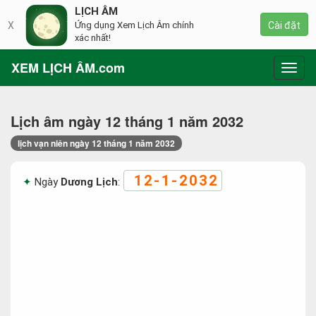
LỊCH ÂM
X
Ứng dụng Xem Lịch Âm chính
Cài đặt
xác nhất!
XEM LỊCH ÂM.com
Toggl
navig
Lịch âm ngày 12 tháng 1 năm 2032
lịch vạn niên ngày 12 tháng 1 năm 2032
12-1-2032
Ngày
Dương Lịch
: