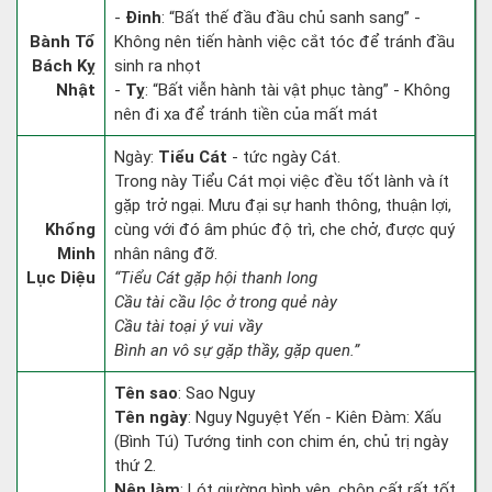
-
Đinh
: “Bất thế đầu đầu chủ sanh sang” -
Bành Tổ
Không nên tiến hành việc cắt tóc để tránh đầu
Bách Kỵ
sinh ra nhọt
Nhật
-
Tỵ
: “Bất viễn hành tài vật phục tàng” - Không
nên đi xa để tránh tiền của mất mát
Ngày:
Tiểu Cát
- tức ngày Cát.
Trong này Tiểu Cát mọi việc đều tốt lành và ít
gặp trở ngại. Mưu đại sự hanh thông, thuận lợi,
Khổng
cùng với đó âm phúc độ trì, che chở, được quý
Minh
nhân nâng đỡ.
Lục Diệu
“Tiểu Cát gặp hội thanh long
Cầu tài cầu lộc ở trong quẻ này
Cầu tài toại ý vui vầy
Bình an vô sự gặp thầy, gặp quen.”
Tên sao
: Sao Nguy
Tên ngày
: Nguy Nguyệt Yến - Kiên Đàm: Xấu
(Bình Tú) Tướng tinh con chim én, chủ trị ngày
thứ 2.
Nên làm
: Lót giường bình yên, chôn cất rất tốt.