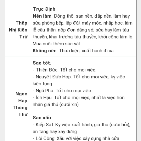
Trực Định
Nên làm
: Động thổ, san nền, đắp nền, làm hay
Thập
sửa phòng bếp, lắp đặt máy móc, nhập học, làm
Nhị Kiến
lễ cầu thân, nộp đơn dâng sớ, sửa hay làm tàu
Trừ
thuyền, khai trương tàu thuyền, khởi công làm lò.
Mua nuôi thêm súc vật.
Không nên
: Thưa kiện, xuất hành đi xa
Sao tốt
:
- Thiên Đức: Tốt cho mọi việc.
- Nguyệt Đức Hợp: Tốt cho mọi việc, kỵ việc
kiện tụng.
- Ngũ Phú: Tốt cho mọi việc.
Ngọc
- Ích Hậu: Tốt cho mọi việc, nhất là việc hôn
Hạp
nhân giá thú (cưới xin).
Thông
Thư
Sao xấu
:
- Kiếp Sát: Kỵ việc xuất hành, giá thú (cưới hỏi),
an táng hay xây dựng.
- Lôi Công: Xấu với việc xây dựng nhà cửa.