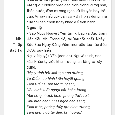
Kiêng cữ
: Những việc gác đòn đông, dựng nhà,
tháo nước, đào mương rạch, đi thuyền hay trổ
cửa. Vì vậy, nếu quý bạn có ý định xây dựng nhà
cửa thì nên chọn ngày khác để tiến hành.
Ngoại lệ
:
- Sao Nguy Nguyệt Yến tại Tỵ, Dậu và Sửu trăm
Nhị
việc đều tốt. Trong đó, tại Dậu tốt nhất. Ngày
Thập
Sửu Sao Nguy Đăng Viên: mọi việc tạo tác đều
Bát Tú
được quý hiển.
Nguy: Nguyệt Yến (con én): Nguyệt tinh, sao
xấu. Khắc kỵ việc khai trương, an táng và xây
dựng.
“Nguy tinh bât khả tạo cao đường,
Tự điếu, tao hình kiến huyết quang
Tam tuế hài nhi tao thủy ách,
Hậu sinh xuất ngoại bất hoàn lương.
Mai táng nhược hoàn phùng thử nhật,
Chu niên bách nhật ngọa cao sàng,
Khai môn, phóng thủy tạo hình trượng,
Tam niên ngũ tái diệc bi thương.”