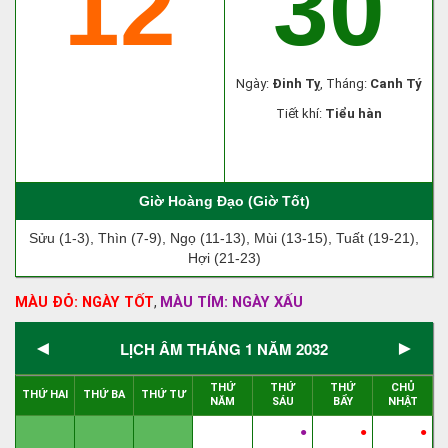
12
30
Ngày:
Đinh Tỵ
, Tháng:
Canh Tý
Tiết khí:
Tiểu hàn
Giờ Hoàng Đạo (Giờ Tốt)
Sửu (1-3), Thìn (7-9), Ngọ (11-13), Mùi (13-15), Tuất (19-21),
Hợi (21-23)
MÀU ĐỎ: NGÀY TỐT
MÀU TÍM: NGÀY XẤU
,
◄
►
LỊCH ÂM THÁNG 1 NĂM 2032
THỨ
THỨ
THỨ
CHỦ
THỨ HAI
THỨ BA
THỨ TƯ
NĂM
SÁU
BẨY
NHẬT
●
●
●