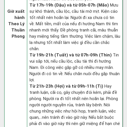
Từ 17h-19h (Dậu) và từ 05h-07h (Mão)
Mưu
Giờ xuất
sự khó thành, cầu lộc, cầu tài mờ mịt. Kiện cáo
hành
tốt nhất nên hoãn lại. Người đi xa chưa có tin
Theo Lý
về. Mất tiền, mất của nếu đi hướng Nam thì tìm
Thuần
nhanh mới thấy. Đề phòng tranh cãi, mâu thuẫn
Phong
hay miệng tiếng tầm thường. Việc làm chậm, lâu
la nhưng tốt nhất làm việc gì đều cần chắc
chắn.
Từ 19h-21h (Tuất) và từ 07h-09h (Thìn)
Tin
vui sắp tới, nếu cầu lộc, cầu tài thì đi hướng
Nam. Đi công việc gặp gỡ có nhiều may mắn.
Người đi có tin về. Nếu chăn nuôi đều gặp thuận
lợi.
Từ 21h-23h (Hợi) và từ 09h-11h (Tị)
Hay
tranh luận, cãi cọ, gây chuyện đói kém, phải đề
phòng. Người ra đi tốt nhất nên hoãn lại. Phòng
người người nguyền rủa, tránh lây bệnh. Nói
chung những việc như hội họp, tranh luận, việc
quan,…nên tránh đi vào giờ này. Nếu bắt buộc
phải đi vào giờ này thì nên giữ miệng để hạn ché