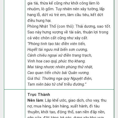
gia tài, thừa kế cũng như khởi công làm lò
nhuộm, lò gốm. Tuy nhiên nên xây tường, lấp
hang lỗ, dứt vú trẻ em, làm cầu tiêu, kết dứt
điều hung hại.
Phòng Nhật Thố (con thỏ): Thái dương, sao tốt.
Sao này hưng vượng về tài sản, thuận lợi trong
cả việc chôn cất cũng như xây cất.
“Phòng tinh tạo tác điền viên tiến,
Huyết tài ngưu mã biến sơn cương,
Cánh chiêu ngoại xứ điền trang trạch,
Vinh hoa cao quý, phúc thọ khang.
Mai táng nhược nhiên phùng thử nhật,
Cao quan tiến chức bái Quân vương.
Giá thú: Thường nga quy Nguyệt điện,
Tam niên bào tử chế triều đường.”
Trực Thành
Nên làm
: Lập khế ước, giao dịch, cho vay, thu
nợ, mua hàng, bán hàng, xuất hành, đi tàu
thuyền, khởi tạo, động thổ, san nền đắp nền,
gắn cửa, đặt táng, kê gác, dựng xây kho vựa,