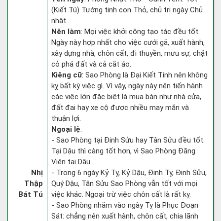
(Kiết Tú) Tướng tinh con Thỏ, chủ trị ngày Chủ
nhật.
Nên làm
: Mọi việc khởi công tạo tác đều tốt.
Ngày này hợp nhất cho việc cưới gả, xuất hành,
xây dựng nhà, chôn cất, đi thuyền, mưu sự, chặt
cỏ phá đất và cả cắt áo.
Kiêng cữ
: Sao Phòng là Đại Kiết Tinh nên không
kỵ bất kỳ việc gì. Vì vậy, ngày này nên tiến hành
các việc lớn đặc biệt là mua bán như nhà cửa,
đất đai hay xe cộ được nhiều may mắn và
thuận lợi.
Ngoại lệ
:
- Sao Phòng tại Đinh Sửu hay Tân Sửu đều tốt.
Tại Dậu thì càng tốt hơn, vì Sao Phòng Đăng
Viên tại Dậu.
Nhị
- Trong 6 ngày Kỷ Tỵ, Kỷ Dậu, Đinh Tỵ, Đinh Sửu,
Thập
Quý Dậu, Tân Sửu Sao Phòng vẫn tốt với mọi
Bát Tú
việc khác. Ngoại trừ việc chôn cất là rất kỵ.
- Sao Phòng nhằm vào ngày Tỵ là Phục Đoạn
Sát: chẳng nên xuất hành, chôn cất, chia lãnh