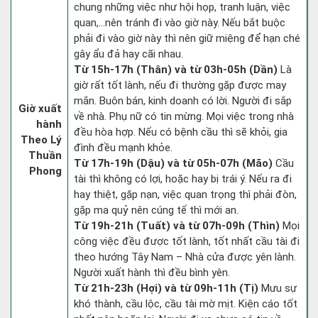
chung những việc như hội họp, tranh luận, việc
quan,…nên tránh đi vào giờ này. Nếu bắt buộc
phải đi vào giờ này thì nên giữ miệng để hạn ché
gây ẩu đả hay cãi nhau.
Từ 15h-17h (Thân) và từ 03h-05h (Dần)
Là
giờ rất tốt lành, nếu đi thường gặp được may
mắn. Buôn bán, kinh doanh có lời. Người đi sắp
Giờ xuất
về nhà. Phụ nữ có tin mừng. Mọi việc trong nhà
hành
đều hòa hợp. Nếu có bệnh cầu thì sẽ khỏi, gia
Theo Lý
đình đều mạnh khỏe.
Thuần
Từ 17h-19h (Dậu) và từ 05h-07h (Mão)
Cầu
Phong
tài thì không có lợi, hoặc hay bị trái ý. Nếu ra đi
hay thiệt, gặp nạn, việc quan trọng thì phải đòn,
gặp ma quỷ nên cúng tế thì mới an.
Từ 19h-21h (Tuất) và từ 07h-09h (Thìn)
Mọi
công việc đều được tốt lành, tốt nhất cầu tài đi
theo hướng Tây Nam – Nhà cửa được yên lành.
Người xuất hành thì đều bình yên.
Từ 21h-23h (Hợi) và từ 09h-11h (Tị)
Mưu sự
khó thành, cầu lộc, cầu tài mờ mịt. Kiện cáo tốt