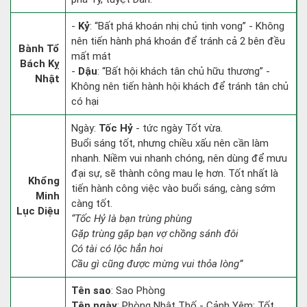
-
Kỷ
: “Bất phá khoán nhị chủ tịnh vong” - Không
nên tiến hành phá khoán để tránh cả 2 bên đều
Bành Tổ
mất mát
Bách Kỵ
-
Dậu
: “Bất hội khách tân chủ hữu thương” -
Nhật
Không nên tiến hành hội khách để tránh tân chủ
có hại
Ngày:
Tốc Hỷ
- tức ngày Tốt vừa.
Buổi sáng tốt, nhưng chiều xấu nên cần làm
nhanh. Niềm vui nhanh chóng, nên dùng để mưu
đại sự, sẽ thành công mau lẹ hơn. Tốt nhất là
Khổng
tiến hành công việc vào buổi sáng, càng sớm
Minh
càng tốt.
Lục Diệu
“Tốc Hỷ là bạn trùng phùng
Gặp trùng gặp bạn vợ chồng sánh đôi
Có tài có lộc hẳn hoi
Cầu gì cũng được mừng vui thỏa lòng”
Tên sao
: Sao Phòng
Tên ngày
: Phòng Nhật Thố - Cảnh Yêm: Tốt