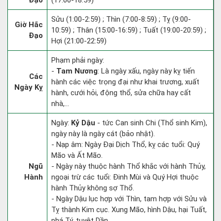
Đạo
(17:00-18:59)
Sửu (1:00-2:59) ; Thìn (7:00-8:59) ; Tỵ (9:00-
Giờ Hắc
10:59) ; Thân (15:00-16:59) ; Tuất (19:00-20:59) ;
Đạo
Hợi (21:00-22:59)
Phạm phải ngày:
-
Tam Nương
: Là ngày xấu, ngày này kỵ tiến
Các
hành các việc trọng đại như khai trương, xuất
Ngày Kỵ
hành, cưới hỏi, động thổ, sửa chữa hay cất
nhà,...
Ngày:
Kỷ Dậu
- tức Can sinh Chi (Thổ sinh Kim),
ngày này là ngày cát (bảo nhật).
- Nạp âm: Ngày Đại Dịch Thổ, kỵ các tuổi: Quý
Mão và Ất Mão.
Ngũ
- Ngày này thuộc hành Thổ khắc với hành Thủy,
Hành
ngoại trừ các tuổi: Đinh Mùi và Quý Hợi thuộc
hành Thủy không sợ Thổ.
- Ngày Dậu lục hợp với Thìn, tam hợp với Sửu và
Tỵ thành Kim cục. Xung Mão, hình Dậu, hại Tuất,
phá Tý, tuyệt Dần.