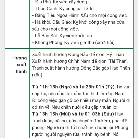
- Địa Phá: Kỵ việc xây dựng.
- Thần Cách: Kỵ cúng bái tế tự.
- Băng Tiêu Ngoạ Hãm: Xấu cho mọi công việc.
- Hà khôi, Cẩu Giảo: Kỵ khởi công xây nhà cửa,
xấu cho mọi công việc.
- Lỗ Ban Sát: Kỵ việc khởi tạo.
- Không Phòng: Kỵ việc giá thú (cưới hỏi).
Xuất hành hướng Đông Bắc để đón 'Hỷ Thần'.
Hướng
Xuất hành hướng Chính Nam để đón 'Tài Thần'.
xuất
Tránh xuất hành hướng Đông Bắc gặp Hạc Thần
hành
(xấu)
Từ 11h-13h (Ngọ) và từ 23h-01h (Tý)
Tin vui
sắp tới, nếu cầu lộc, cầu tài thì đi hướng Nam.
Đi công việc gặp gỡ có nhiều may mắn. Người đi
có tin về. Nếu chăn nuôi đều gặp thuận lợi.
Từ 13h-15h (Mùi) và từ 01-03h (Sửu)
Hay
tranh luận, cãi cọ, gây chuyện đói kém, phải đề
phòng. Người ra đi tốt nhất nên hoãn lại. Phòng
người người nguyền rủa, tránh lây bệnh. Nói