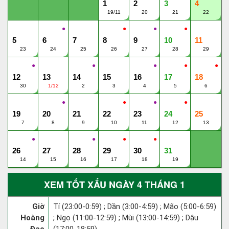
1
2
3
4
19/11
20
21
22
●
●
●
●
5
6
7
8
9
10
11
23
24
25
26
27
28
29
●
●
●
●
●
12
13
14
15
16
17
18
30
1/12
2
3
4
5
6
●
●
●
●
19
20
21
22
23
24
25
7
8
9
10
11
12
13
●
●
●
●
26
27
28
29
30
31
14
15
16
17
18
19
XEM TỐT XẤU NGÀY 4 THÁNG 1
Giờ
Tí (23:00-0:59) ; Dần (3:00-4:59) ; Mão (5:00-6:59)
Hoàng
; Ngọ (11:00-12:59) ; Mùi (13:00-14:59) ; Dậu