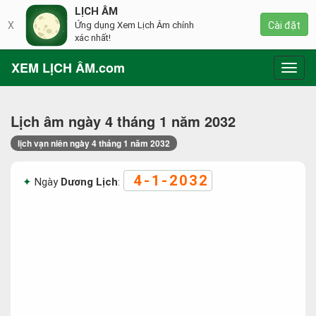
LỊCH ÂM
X
Ứng dụng Xem Lịch Âm chính
Cài đặt
xác nhất!
XEM LỊCH ÂM.com
Toggl
navig
Lịch âm ngày 4 tháng 1 năm 2032
lịch vạn niên ngày 4 tháng 1 năm 2032
4-1-2032
Ngày
Dương Lịch
: