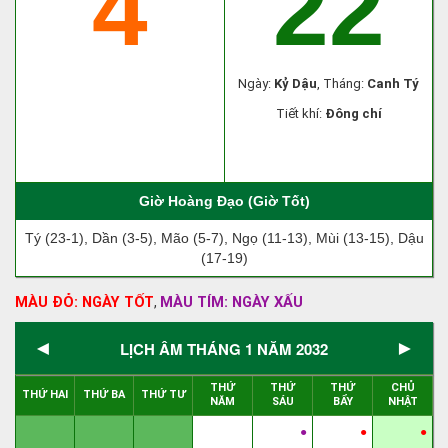
4
22
Ngày:
Kỷ Dậu
, Tháng:
Canh Tý
Tiết khí:
Đông chí
Giờ Hoàng Đạo (Giờ Tốt)
Tý (23-1), Dần (3-5), Mão (5-7), Ngọ (11-13), Mùi (13-15), Dậu
(17-19)
MÀU ĐỎ: NGÀY TỐT
MÀU TÍM: NGÀY XẤU
,
◄
►
LỊCH ÂM THÁNG 1 NĂM 2032
THỨ
THỨ
THỨ
CHỦ
THỨ HAI
THỨ BA
THỨ TƯ
NĂM
SÁU
BẨY
NHẬT
●
●
●