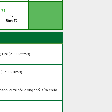
31
19
Bính Tý
 ; Hợi (21:00-22:59)
u (17:00-18:59)
 hành, cưới hỏi, động thổ, sửa chữa