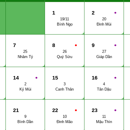
1
2
●
19/11
20
Bính Ngọ
Đinh Mùi
7
8
●
9
●
25
26
27
Nhâm Tý
Quý Sửu
Giáp Dần
14
●
15
16
●
2
3
4
Kỷ Mùi
Canh Thân
Tân Dậu
21
22
●
23
●
9
10
11
Bính Dần
Đinh Mão
Mậu Thìn