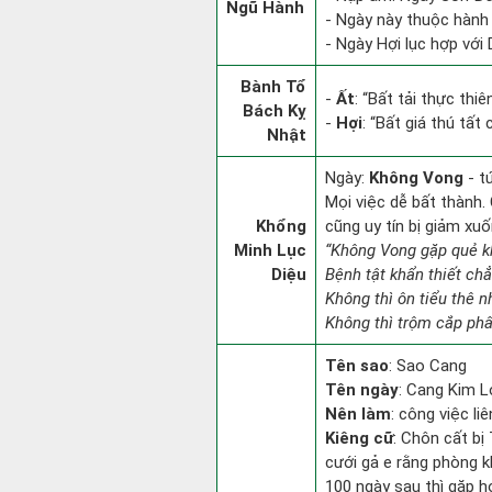
Ngũ Hành
- Ngày này thuộc hành 
- Ngày Hợi lục hợp với
Bành Tổ
-
Ất
: “Bất tải thực thi
Bách Kỵ
-
Hợi
: “Bất giá thú tất
Nhật
Ngày:
Không Vong
- t
Mọi việc dễ bất thành. 
Khổng
cũng uy tín bị giảm xu
Minh Lục
“Không Vong gặp quẻ k
Diệu
Bệnh tật khẩn thiết ch
Không thì ôn tiểu thê n
Không thì trộm cắp phân
Tên sao
: Sao Cang
Tên ngày
: Cang Kim L
Nên làm
: công việc l
Kiêng cữ
: Chôn cất bị
cưới gả e rằng phòng k
100 ngày sau thì gặp h