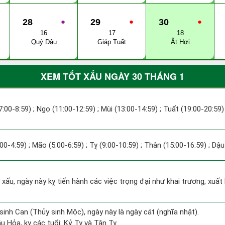
28
●
29
●
30
●
16
17
18
Quý Dậu
Giáp Tuất
Ất Hợi
XEM TỐT XẤU NGÀY 30 THÁNG 1
7:00-8:59) ; Ngọ (11:00-12:59) ; Mùi (13:00-14:59) ; Tuất (19:00-20:59)
:00-4:59) ; Mão (5:00-6:59) ; Tỵ (9:00-10:59) ; Thân (15:00-16:59) ; Dậ
y xấu, ngày này kỵ tiến hành các việc trọng đại như khai trương, xuất
sinh Can (Thủy sinh Mộc), ngày này là ngày cát (nghĩa nhật).
 Hỏa, kỵ các tuổi: Kỷ Tỵ và Tân Tỵ.