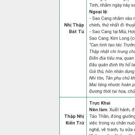
Tinh, nhằm ngày này sa
Ngoại lệ
:
- Sao Cang nhằm vào 
Nhị Thập
chính, thứ nhất đi thuy
Bát Tú
- Sao Cang tại Mùi, Hợi
Sao Cang: Kim Long (con
“Can tinh tạo tác Trưở
Thập nhật chi trung ch
Điền địa tiêu ma, quan 
Đầu quân định thị hổ l
Giá thú, hôn nhân dụng
Nhi tôn, Tân phụ chủ k
Mai táng nhược hoàn p
Đương thời tai họa, chủ
Trực Khai
Nên làm
: Xuất hành, 
Thập Nhị
Táo Thần, đóng giường 
Kiến Trừ
việc trong vụ chăn nuô
nghệ, vẽ tranh, tu sửa 