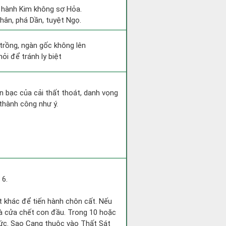
c hành Kim không sợ Hỏa.
Thân, phá Dần, tuyệt Ngọ.
 trồng, ngàn gốc không lên
ỏi để tránh ly biệt
iền bạc của cải thất thoát, danh vọng
thành công như ý.
 6.
ốt khác để tiến hành chôn cất. Nếu
nhà cửa chết con đầu. Trong 10 hoặc
chức. Sao Cang thuộc vào Thất Sát