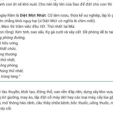
nh con ắt sẽ khó nuôi. Cho nên lấy tên của Sao để đặt cho con thì
ngày Rằm là
Diệt Một Nhật
: Cữ làm rượu, thừa kế sự nghiệp, lập l
ền chẳng khỏi nguy hại (vì Diệt Một có nghĩa là chìm mất).
, Mẹo thì trăm việc đều tốt. Thứ nhất tại Mùi.
 rồng): Kim tinh, sao xấu. Kỵ gả cưới và xây cất. Đề phòng dễ bị tai
ng phòng đường,
ủ hữu ương,
thất chức,
ang thương.
 thử nhật,
hông phòng,
hùng thử nhật,
 trùng tang.”
đi tàu thuyền, khởi tạo, động thổ, san nền đắp nền, dựng xây kho vự
lót giường, may áo, lắp đặt cỗ máy dệt hay các loại máy, cấy lúa gặ
i, mở thông hào rãnh, cầu thầy chữa bệnh, bốc thuốc, uống thuốc, m
cây cối.