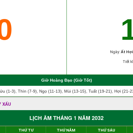
0
Ngày:
Ất Hợi
Tiết k
Giờ Hoàng Đạo (Giờ Tốt)
ửu (1-3), Thìn (7-9), Ngọ (11-13), Mùi (13-15), Tuất (19-21), Hợi (21-2
Y XẤU
LỊCH ÂM THÁNG 1 NĂM 2032
THỨ TƯ
THỨ NĂM
THỨ SÁU