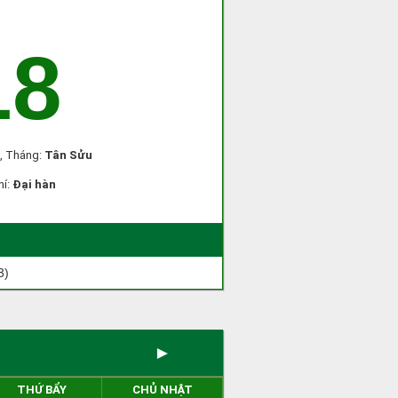
18
, Tháng:
Tân Sửu
hí:
Đại hàn
3)
►
THỨ BẨY
CHỦ NHẬT