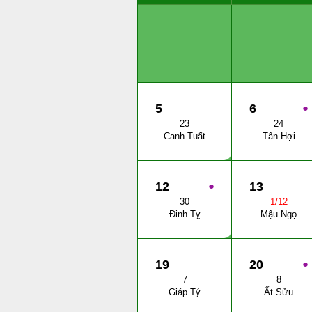
5
6
●
23
24
Canh Tuất
Tân Hợi
12
●
13
30
1/12
Đinh Tỵ
Mậu Ngọ
19
20
●
7
8
Giáp Tý
Ất Sửu