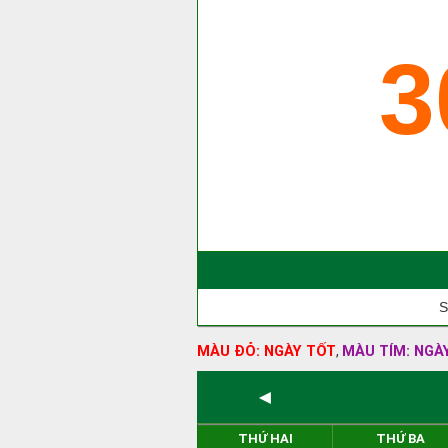
3
S
MÀU ĐỎ: NGÀY TỐT
MÀU TÍM: NGÀ
,
◄
THỨ HAI
THỨ BA