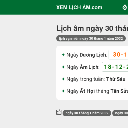
⌚ 
XEM LỊCH ÂM.com
Lịch âm ngày 30 thá
lịch vạn niên ngày 30 tháng 1 năm 2032
30-1
Ngày
Dương Lịch
:
18-12-
Ngày
Âm Lịch
:
Ngày trong tuần:
Thứ Sáu
Ngày
Ất Hợi
tháng
Tân Sử
ngày 30 tháng 1 năm 2032
ngày 30