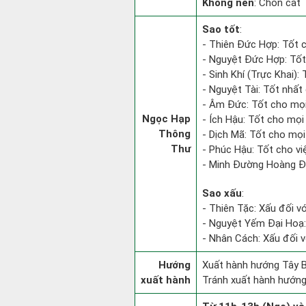
Không nên
: Chôn cất
Sao tốt
:
- Thiên Đức Hợp: Tốt c
- Nguyệt Đức Hợp: Tốt 
- Sinh Khí (Trực Khai):
- Nguyệt Tài: Tốt nhất 
- Âm Đức: Tốt cho mọi
Ngọc Hạp
- Ích Hậu: Tốt cho mọi 
Thông
- Dịch Mã: Tốt cho mọi 
Thư
- Phúc Hậu: Tốt cho việ
- Minh Đường Hoàng Đạ
Sao xấu
:
- Thiên Tặc: Xấu đối vớ
- Nguyệt Yếm Đại Hoạ: X
- Nhân Cách: Xấu đối vớ
Hướng
Xuất hành hướng Tây B
xuất hành
Tránh xuất hành hướn