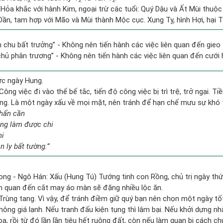
Hỏa khắc với hành Kim, ngoại trừ các tuổi: Quý Dậu và Ất Mùi thuộ
 Dần, tam hợp với Mão và Mùi thành Mộc cục. Xung Tỵ, hình Hợi, hại 
ên chu bất trưởng” - Không nên tiến hành các việc liên quan đến gieo
 chủ phân trương” - Không nên tiến hành các việc liên quan đến cưới h
ức ngày Hung.
Công việc đi vào thế bế tắc, tiến độ công việc bị trì trệ, trở ngại. T
ống. Là một ngày xấu về mọi mặt, nên tránh để hạn chế mưu sự khó 
hẩn cần
ẳng làm được chi
hi
 ly bất tường.”
ong - Ngô Hán: Xấu (Hung Tú) Tướng tinh con Rồng, chủ trị ngày thứ
iên quan đến cắt may áo màn sẽ đặng nhiều lộc ăn.
 Trùng tang. Vì vậy, để tránh điềm giữ quý bạn nên chọn một ngày t
hông giá lạnh. Nếu tranh đấu kiện tụng thì lâm bại. Nếu khởi dựng 
ọa, rồi từ đó lần lần tiêu hết ruộng đất, còn nếu làm quan bị cách 