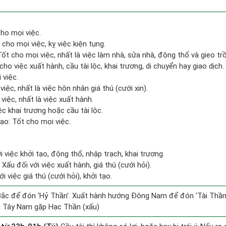
ho mọi việc.
cho mọi việc, kỵ việc kiện tụng.
 Tốt cho mọi việc, nhất là việc làm nhà, sửa nhà, động thổ và gieo tr
cho việc xuất hành, cầu tài lộc, khai trương, di chuyển hay giao dịch.
 việc.
việc, nhất là việc hôn nhân giá thú (cưới xin).
việc, nhất là việc xuất hành.
c khai trương hoặc cầu tài lộc.
o: Tốt cho mọi việc.
i việc khởi tạo, động thổ, nhập trạch, khai trương.
ấu đối với việc xuất hành, giá thú (cưới hỏi).
i việc giá thú (cưới hỏi), khởi tạo.
ắc để đón 'Hỷ Thần'. Xuất hành hướng Đông Nam để đón 'Tài Thần'
g Tây Nam gặp Hạc Thần (xấu)