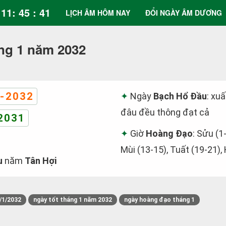
11: 45 : 42
LỊCH ÂM HÔM NAY
ĐỔI NGÀY ÂM DƯƠNG
ng 1 năm 2032
-2032
Ngày
Bạch Hổ Đầu
: xu
đâu đều thông đạt cả
2031
Giờ
Hoàng Đạo
: Sửu (1
Mùi (13-15), Tuất (19-21),
u
năm
Tân Hợi
/1/2032
ngày tốt tháng 1 năm 2032
ngày hoàng đạo tháng 1