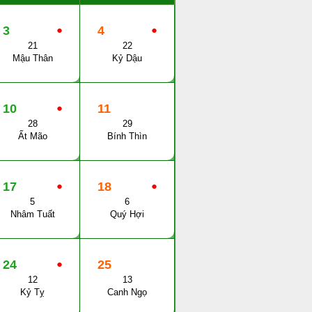
3
●
4
●
21
22
Mậu Thân
Kỷ Dậu
10
●
11
28
29
Ất Mão
Bính Thìn
17
●
18
●
5
6
Nhâm Tuất
Quý Hợi
24
●
25
12
13
Kỷ Tỵ
Canh Ngọ