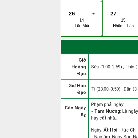
26
●
27
14
15
Tân Mùi
Nhâm Thân
Giờ
Hoàng
Sửu (1:00-2:59) ; Thìn (
Đạo
Giờ Hắc
Tí (23:00-0:59) ; Dần (3
Đạo
Phạm phải ngày:
Các Ngày
-
Tam Nương
: Là ngà
Kỵ
hay cất nhà,...
Ngày:
Ất Hợi
- tức Chi 
- Nạp âm: Ngày Sơn Đầu