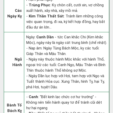
-
Trùng Phục
: Kỵ chôn cất, cưới xin, vợ chồng
Các
xuất hành, xây nhà, xây mồ mả.
Ngày Kỵ
-
Kim Thần Thất Sát
: Tránh làm những công
việc quan trọng, đi xa, ký kết hợp đồng, hay bắt
đầu dự án lớn...
Ngày:
Canh Dần
- tức Can khắc Chi (Kim khắc
Mộc), ngày này là ngày cát trung bình (chế nhật).
- Nạp âm: Ngày Tùng Bách Mộc, kỵ các tuổi:
Giáp Thân và Mậu Thân.
Ngũ
- Ngày này thuộc hành Mộc khắc với hành Thổ,
Hành
ngoại trừ các tuổi: Canh Ngọ, Mậu Thân và Bính
Thìn thuộc hành Thổ không sợ Mộc.
- Ngày Dần lục hợp với Hợi, tam hợp với Ngọ và
Tuất thành Hỏa cục. Xung Thân, hình Tỵ, hại Tỵ,
phá Hợi, tuyệt Dậu.
-
Canh
: “Bất kinh lạc chức cơ hư trướng” -
Không nên tiến hành quay tơ để tránh cũi dệt
Bành Tổ
hư hại ngang
Bách Kỵ