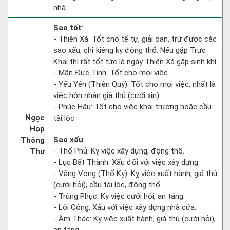
nhà.
Sao tốt
:
- Thiên Xá: Tốt cho tế tự, giải oan, trừ được các
sao xấu, chỉ kiêng kỵ động thổ. Nếu gặp Trực
Khai thì rất tốt tức là ngày Thiên Xá gặp sinh khí.
- Mãn Đức Tinh: Tốt cho mọi việc.
- Yếu Yên (Thiên Quý): Tốt cho mọi việc, nhất là
việc hôn nhân giá thú (cưới xin).
- Phúc Hậu: Tốt cho việc khai trương hoặc cầu
Ngọc
tài lộc.
Hạp
Sao xấu
:
Thông
- Thổ Phủ: Kỵ việc xây dựng, động thổ.
Thư
- Lục Bất Thành: Xấu đối với việc xây dựng.
- Vãng Vong (Thổ Kỵ): Kỵ việc xuất hành, giá thú
(cưới hỏi), cầu tài lộc, động thổ.
- Trùng Phục: Kỵ việc cưới hỏi, an táng.
- Lôi Công: Xấu với việc xây dựng nhà cửa.
- Âm Thác: Kỵ việc xuất hành, giá thú (cưới hỏi),