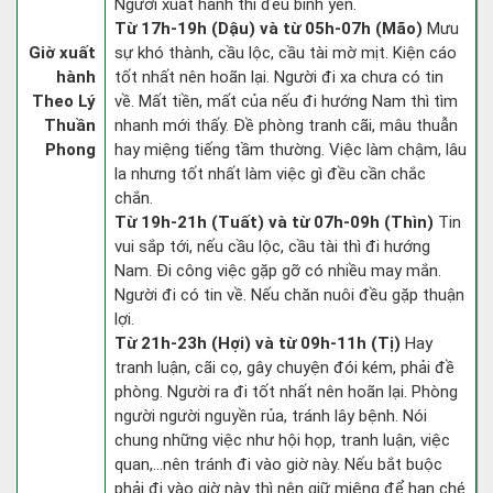
Người xuất hành thì đều bình yên.
Từ 17h-19h (Dậu) và từ 05h-07h (Mão)
Mưu
Giờ xuất
sự khó thành, cầu lộc, cầu tài mờ mịt. Kiện cáo
hành
tốt nhất nên hoãn lại. Người đi xa chưa có tin
Theo Lý
về. Mất tiền, mất của nếu đi hướng Nam thì tìm
Thuần
nhanh mới thấy. Đề phòng tranh cãi, mâu thuẫn
Phong
hay miệng tiếng tầm thường. Việc làm chậm, lâu
la nhưng tốt nhất làm việc gì đều cần chắc
chắn.
Từ 19h-21h (Tuất) và từ 07h-09h (Thìn)
Tin
vui sắp tới, nếu cầu lộc, cầu tài thì đi hướng
Nam. Đi công việc gặp gỡ có nhiều may mắn.
Người đi có tin về. Nếu chăn nuôi đều gặp thuận
lợi.
Từ 21h-23h (Hợi) và từ 09h-11h (Tị)
Hay
tranh luận, cãi cọ, gây chuyện đói kém, phải đề
phòng. Người ra đi tốt nhất nên hoãn lại. Phòng
người người nguyền rủa, tránh lây bệnh. Nói
chung những việc như hội họp, tranh luận, việc
quan,…nên tránh đi vào giờ này. Nếu bắt buộc
phải đi vào giờ này thì nên giữ miệng để hạn ché