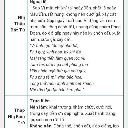
Ngoại lệ
:
- Sao Vị mất chí khí tại ngày Dần, nhất là ngày
Mậu Dần, rất hung, không nên cưới gả, xây cất
Nhị
nhà cửa. Gặp ngày Tuất sao Vị đăng viên nên
Thập
mưu cầu công danh tốt, nhưng cũng phạm Phục
Bát Tú
Đoạn, do đó gặp ngày này nên kỵ chôn cất, xuất
hành, cưới gả, xây cất...
“Vị tinh tạo tác sự như hà,
Phú quý, vinh hoa, hỷ khí đa,
Mai táng tiến lâm quan lộc vị,
Tam tai, cửu họa bất phùng tha.
Hôn nhân ngộ thử gia phú quý,
Phu phụ tề mi, vĩnh bảo hòa,
Tòng thử môn đình sinh cát khánh,
Nhi tôn đại đại bảo kim pha.”
Trực Kiến
Nên làm
: Khai trương, nhậm chức, cưới hỏi,
Thập
trồng cây, đền ơn đáp nghĩa. Xuất hành đặng
Nhị Kiến
lợi, sinh con rất tốt.
Trừ
Không nên
: Động thổ, chôn cất, đào giếng, lợp