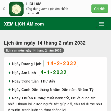
LỊCH ÂM
X
Ứng dụng Xem Lịch Âm chính
Cài đặt
xác nhất!
XEM LỊCH ÂM.com
Toggl
navig
Lịch âm ngày 14 tháng 2 năm 2032
lịch vạn niên ngày 14 tháng 2 năm 2032
14-2-2032
Ngày
Dương Lịch
:
4-1-2032
Ngày
Âm Lịch
:
Ngày trong tuần:
Thứ Bảy
Ngày
Canh Dần
tháng
Nhâm Dần
năm
Nhâm Tý
Ngày
Thuần Dương
: xuất hành tốt, lúc về cũng tốt,
nhiều thuận lợi, được người tốt giúp đỡ, cầu tài được như
ý muốn, tranh luận thường thắng lợi