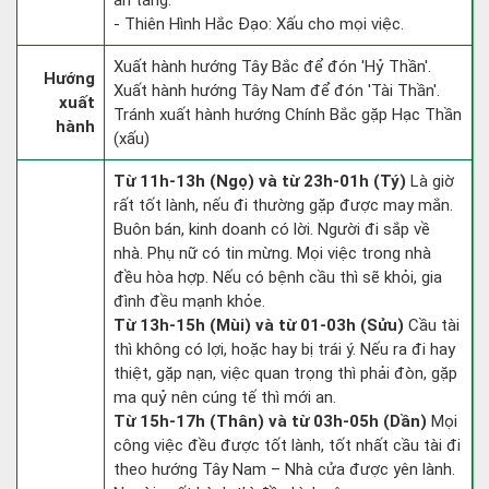
an táng.
- Thiên Hình Hắc Đạo: Xấu cho mọi việc.
Xuất hành hướng Tây Bắc để đón 'Hỷ Thần'.
Hướng
Xuất hành hướng Tây Nam để đón 'Tài Thần'.
xuất
Tránh xuất hành hướng Chính Bắc gặp Hạc Thần
hành
(xấu)
Từ 11h-13h (Ngọ) và từ 23h-01h (Tý)
Là giờ
rất tốt lành, nếu đi thường gặp được may mắn.
Buôn bán, kinh doanh có lời. Người đi sắp về
nhà. Phụ nữ có tin mừng. Mọi việc trong nhà
đều hòa hợp. Nếu có bệnh cầu thì sẽ khỏi, gia
đình đều mạnh khỏe.
Từ 13h-15h (Mùi) và từ 01-03h (Sửu)
Cầu tài
thì không có lợi, hoặc hay bị trái ý. Nếu ra đi hay
thiệt, gặp nạn, việc quan trọng thì phải đòn, gặp
ma quỷ nên cúng tế thì mới an.
Từ 15h-17h (Thân) và từ 03h-05h (Dần)
Mọi
công việc đều được tốt lành, tốt nhất cầu tài đi
theo hướng Tây Nam – Nhà cửa được yên lành.