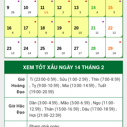
●
●
●
●
●
●
9
10
11
12
13
14
15
28
29
1/1
2
3
4
5
●
●
●
●
16
17
18
19
20
21
22
6
7
8
9
10
11
12
●
●
●
●
●
23
24
25
26
27
28
29
13
14
15
16
17
18
19
XEM TỐT XẤU NGÀY 14 THÁNG 2
Giờ
Tí (23:00-0:59) ; Sửu (1:00-2:59) ; Thìn (7:00-8:59)
Hoàng
; Tỵ (9:00-10:59) ; Mùi (13:00-14:59) ; Tuất
Đạo
(19:00-20:59)
Dần (3:00-4:59) ; Mão (5:00-6:59) ; Ngọ (11:00-
Giờ Hắc
12:59) ; Thân (15:00-16:59) ; Dậu (17:00-18:59) ;
Đạo
Hợi (21:00-22:59)
Phạm phải ngày: