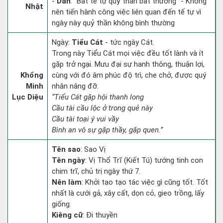
-
Dần
: “Bất tế tự quỷ thần bất thường” - Không
Nhật
nên tiến hành công việc liên quan đến tế tự vì
ngày này quỷ thần không bình thường
Ngày:
Tiểu Cát
- tức ngày Cát.
Trong này Tiểu Cát mọi việc đều tốt lành và ít
gặp trở ngại. Mưu đại sự hanh thông, thuận lợi,
Khổng
cùng với đó âm phúc độ trì, che chở, được quý
Minh
nhân nâng đỡ.
Lục Diệu
“Tiểu Cát gặp hội thanh long
Cầu tài cầu lộc ở trong quẻ này
Cầu tài toại ý vui vầy
Bình an vô sự gặp thầy, gặp quen.”
Tên sao
: Sao Vị
Tên ngày
: Vị Thổ Trĩ (Kiết Tú) tướng tinh con
chim trĩ, chủ trị ngày thứ 7.
Nên làm
: Khởi tạo tạo tác việc gì cũng tốt. Tốt
nhất là cưới gả, xây cất, dọn cỏ, gieo trồng, lấy
giống.
Kiêng cữ
: Đi thuyền