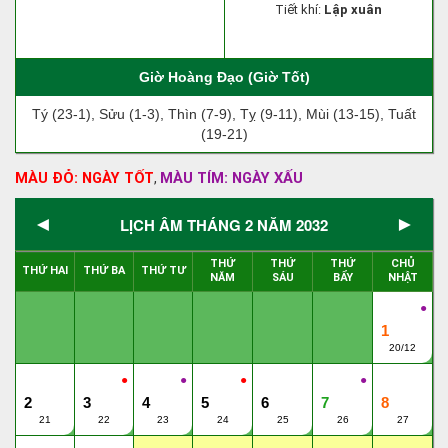
Tiết khí:
Lập xuân
Giờ Hoàng Đạo (Giờ Tốt)
Tý (23-1), Sửu (1-3), Thìn (7-9), Tỵ (9-11), Mùi (13-15), Tuất
(19-21)
MÀU ĐỎ: NGÀY TỐT
MÀU TÍM: NGÀY XẤU
,
◄
►
LỊCH ÂM THÁNG 2 NĂM 2032
THỨ
THỨ
THỨ
CHỦ
THỨ HAI
THỨ BA
THỨ TƯ
NĂM
SÁU
BẨY
NHẬT
●
1
20/12
●
●
●
●
2
3
4
5
6
7
8
21
22
23
24
25
26
27