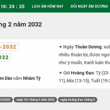
16: 24 : 25
LỊCH ÂM HÔM NAY
ĐỔI NGÀY ÂM DƯƠNG
ng 2 năm 2032
-2032
Ngày
Thuần Dương
: xu
nhiều thuận lợi, được ngườ
032
như ý muốn, tranh luận th
Giờ
Hoàng Đạo
: Tý (23-
m Dần
năm
Nhâm Tý
11), Mùi (13-15), Tuất (19-
/2/2032
ngày tốt tháng 2 năm 2032
ngày hoàng đạo tháng 2