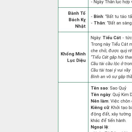
- Ngày Thân lục hợp v
Bành Tổ
-
Bính
: “Bất tu táo 
Bách Kỵ
-
Thân
: “Bất an sàn
Nhật
Ngày:
Tiểu Cát
- tức
Trong này Tiểu Cát mọ
che chở, được quý n
Khổng Minh
“Tiểu Cát gặp hội tha
Lục Diệu
Cầu tài cầu lộc ở tro
Cầu tài toại ý vui vầy
Bình an vô sự gặp thầ
Tên sao
: Sao Quỷ
Tên ngày
: Quỷ Kim 
Nên làm
: Việc chôn
Kiêng cữ
: Khởi tạo b
động đất, xây tường 
khác để tiến hành.
Ngoại lệ
: