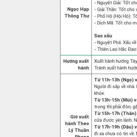
- Nguyệt Giải: Tốt ch
Ngọc Hạp
- Giải Thần: Tốt cho 
Thông Thư
- Phổ Hộ (Hội Hộ): Tố
- Dịch Mã: Tốt cho mọ
Sao xấu
:
- Nguyệt Phá: Xấu về
- Thiên Lao Hắc Đạo:
Hướng xuất
Xuất hành hướng Tây
hành
Tránh xuất hành hướ
Từ 11h-13h (Ngọ) v
Người đi sắp về nhà.
khỏe.
Từ 13h-15h (Mùi) v
trọng thì phải đòn, g
Từ 15h-17h (Thân) 
Giờ xuất
cửa được yên lành. N
hành Theo
Từ 17h-19h (Dậu) v
Lý Thuần
đi xa chưa có tin về