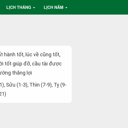
LỊCH THÁNG
LỊCH NĂM
ất hành tốt, lúc về cũng tốt,
i tốt giúp đỡ, cầu tài được
ường thắng lợi
1), Sửu (1-3), Thìn (7-9), Tỵ (9-
21)