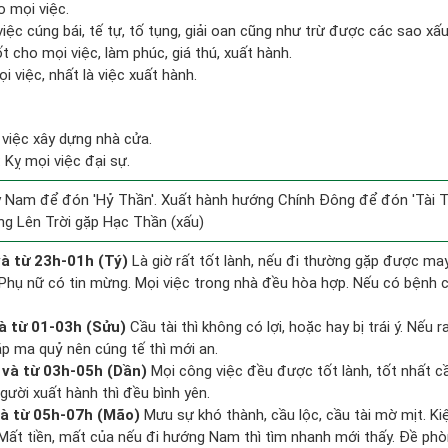
o mọi việc.
việc cúng bái, tế tự, tố tụng, giải oan cũng như trừ được các sao xấu
t cho mọi việc, làm phúc, giá thú, xuất hành.
i việc, nhất là việc xuất hành.
 việc xây dựng nhà cửa.
 Kỵ mọi việc đại sự.
 Nam để đón 'Hỷ Thần'. Xuất hành hướng Chính Đông để đón 'Tài T
ng Lên Trời gặp Hạc Thần (xấu)
à từ 23h-01h (Tý)
Là giờ rất tốt lành, nếu đi thường gặp được may
 Phụ nữ có tin mừng. Mọi việc trong nhà đều hòa hợp. Nếu có bệnh c
à từ 01-03h (Sửu)
Cầu tài thì không có lợi, hoặc hay bị trái ý. Nếu r
ặp ma quỷ nên cúng tế thì mới an.
và từ 03h-05h (Dần)
Mọi công việc đều được tốt lành, tốt nhất 
gười xuất hành thì đều bình yên.
à từ 05h-07h (Mão)
Mưu sự khó thành, cầu lộc, cầu tài mờ mịt. Ki
. Mất tiền, mất của nếu đi hướng Nam thì tìm nhanh mới thấy. Đề ph