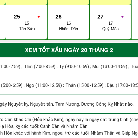
25
●
26
27
●
15
16
17
Tân Sửu
Nhâm Dần
Quý Mão
XEM TỐT XẤU NGÀY 20 THÁNG 2
(1:00-2:59) ; Thìn (7:00-8:59) ; Tỵ (9:00-10:59) ; Mùi (13:00-14:59) ; Tu
(5:00-6:59) ; Ngọ (11:00-12:59) ; Thân (15:00-16:59) ; Dậu (17:00-18:5
ày Nguyệt kỵ, Nguyệt tận, Tam Nương, Dương Công Kỵ Nhật nào.
ức Can khắc Chi (Hỏa khắc Kim), ngày này là ngày cát trung bình (chế
ạ Hỏa, kỵ các tuổi: Canh Dần và Nhâm Dần.
h Hỏa khắc với hành Kim, ngoại trừ các tuổi: Nhâm Thân và Giáp N