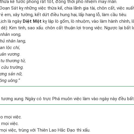
thừa kế tước phong rất tốt, đồng thời phó nhiệm may mắn.
oạn Sát kỵ những việc thừa kế, chia lãnh gia tài, chôn cất, việc xuất
ẻ em, xây tường, kết dứt điều hung hại, lấp hang lỗ, làm cầu tiêu.
ịch là ngày
Diệt Một
kỵ lập lò gốm, lò nhuộm, vào làm hành chính, là
ê): Kim tinh, sao xấu. chôn cất thuận lợi trong việc. Ngược lại bất l
t nhân vong,
chủ nhân lang,
an lộc chí,
quân vương.
tu thương tử,
 cửu trường.
ương sản nữ,
ông uông.”
tương xung. Ngày có trực Phá muôn việc làm vào ngày này đều bất l
o mọi việc.
 mọi việc.
mọi việc, trùng với Thiên Lao Hắc Đạo thì xấu.