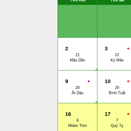
THỨ HAI
THỨ BA
2
3
●
21
22
Mậu Dần
Kỷ Mão
9
●
10
●
28
29
Ất Dậu
Bính Tuất
16
17
●
6
7
Nhâm Thìn
Quý Tỵ