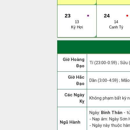
23
●
24
●
13
14
Kỷ Hợi
Canh Tý
Giờ Hoàng
Tí (23:00-0:59) ; Sửu 
Đạo
Giờ Hắc
Dần (3:00-4:59) ; Mão 
Đạo
Các Ngày
Không phạm bất kỳ ng
Kỵ
Ngày:
Bính Thân
- t
- Nạp âm: Ngày Sơn H
Ngũ Hành
- Ngày này thuộc hàn