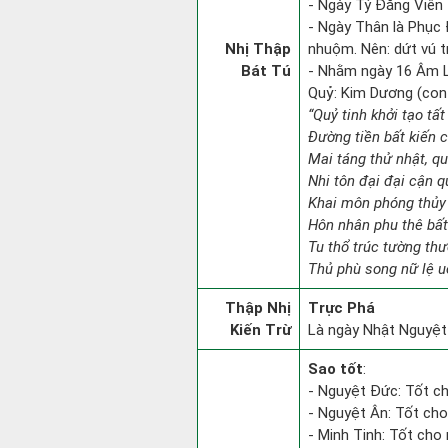
- Ngày Tý Đăng Viên 
- Ngày Thân là Phục Đ
Nhị Thập
nhuộm. Nên: dứt vú tr
Bát Tú
- Nhằm ngày 16 Âm L
Quỷ: Kim Dương (con d
“Quỷ tinh khởi tạo tấ
Đường tiền bất kiến 
Mai táng thử nhật, qu
Nhi tôn đại đại cận 
Khai môn phóng thủy 
Hôn nhân phu thê bất
Tu thổ trúc tường th
Thủ phù song nữ lệ u
Thập Nhị
Trực Phá
Kiến Trừ
Là ngày Nhật Nguyệt 
Sao tốt
:
- Nguyệt Đức: Tốt ch
- Nguyệt Ân: Tốt cho
- Minh Tinh: Tốt cho 