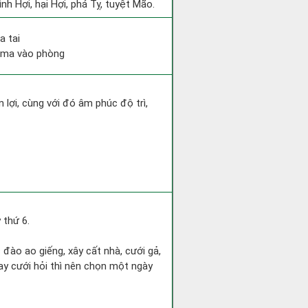
nh Hợi, hại Hợi, phá Tỵ, tuyệt Mão.
a tai
ỷ ma vào phòng
 lợi, cùng với đó âm phúc độ trì,
 thứ 6.
c đào ao giếng, xây cất nhà, cưới gả,
ay cưới hỏi thì nên chọn một ngày