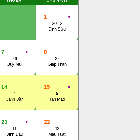
THỨ BẨY
CHỦ NHẬT
1
●
20/12
Đinh Sửu
7
●
8
26
27
Quý Mùi
Giáp Thân
14
15
●
4
5
Canh Dần
Tân Mão
21
●
22
11
12
Đinh Dậu
Mậu Tuất