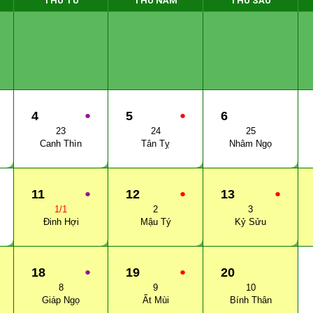
THỨ TƯ
THỨ NĂM
THỨ SÁU
4
●
5
●
6
23
24
25
Canh Thìn
Tân Tỵ
Nhâm Ngọ
11
●
12
●
13
●
1/1
2
3
Đinh Hợi
Mậu Tý
Kỷ Sửu
18
●
19
●
20
8
9
10
Giáp Ngọ
Ất Mùi
Bính Thân