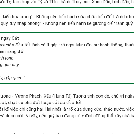
ới Tỵ, tam hợp với Tý và Thìn thành Thủy cục. Xung Dần, hình Dần, hì
tất kiến hỏa ương” - Không nên tiến hành sửa chữa bếp để tránh bị hỏ
g quỷ túy nhập phòng” - Không nên tiến hành kê giường để tránh qu
 ngày Cát.
i việc đều tốt lành và ít gặp trở ngại. Mưu đại sự hanh thông, thuận
hân nâng đỡ.
nh long
ng quẻ này
y, gặp quen.”
Dương - Vương Phách: Xấu (Hung Tú) Tướng tinh con dê, chủ trị ngày
 cất, chặt cỏ phá đất hoặc cắt áo đều tốt.
ất kể việc chi cũng hại. Hại nhất là trổ cửa dựng cửa, tháo nước, việ
và dựng cột. Vì vậy, nếu quý bạn đang có ý định động thổ xây nhà h