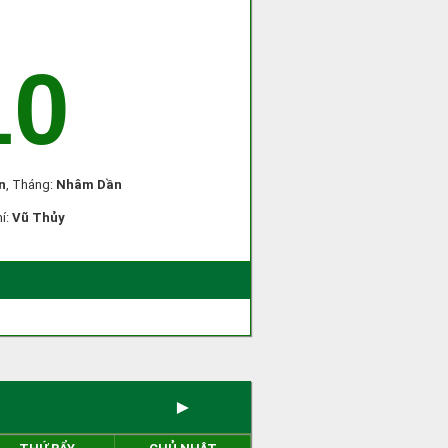
10
n
, Tháng:
Nhâm Dần
hí:
Vũ Thủy
►