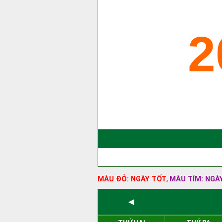
2
MÀU ĐỎ: NGÀY TỐT
MÀU TÍM: NGÀ
,
◄