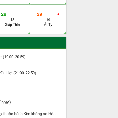
28
29
●
18
19
Giáp Thìn
Ất Tỵ
ất (19:00-20:59)
9) ; Hợi (21:00-22:59)
 nhật).
gọ thuộc hành Kim không sợ Hỏa.