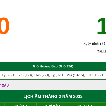
0
Ngày:
Bính Thâ
Tiết k
Giờ Hoàng Đạo (Giờ Tốt)
Tý (23-1), Sửu (1-3), Thìn (7-9), Tỵ (9-11), Mùi (13-15), Tuất (19-21)
Y XẤU
LỊCH ÂM THÁNG 2 NĂM 2032