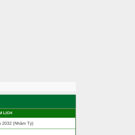
M LỊCH
 2032 (Nhâm Tý)