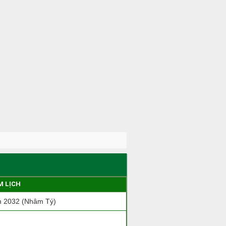
M LỊCH
 2032 (Nhâm Tý)