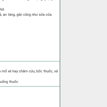
Hợi.
gả, an táng, gắn cũng như sửa cửa.
h mổ xẻ hay châm cứu, bốc thuốc, xả
 uống thuốc.