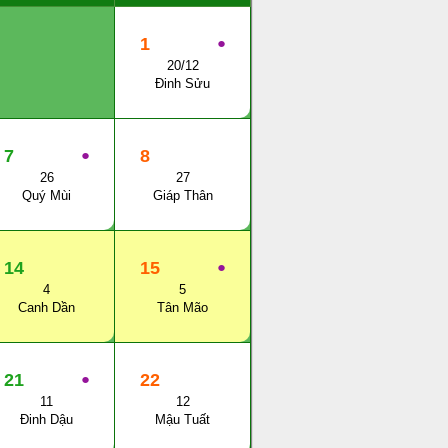
1
●
20/12
Đinh Sửu
7
●
8
26
27
Quý Mùi
Giáp Thân
14
15
●
4
5
Canh Dần
Tân Mão
21
●
22
11
12
Đinh Dậu
Mậu Tuất