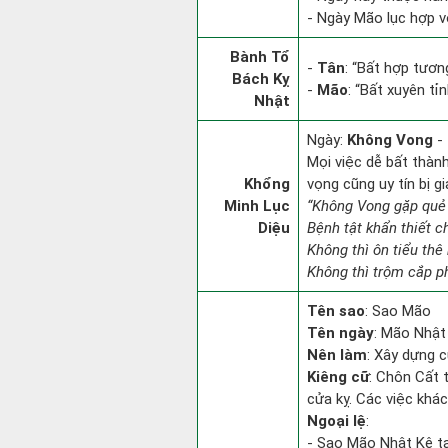
- Ngày Mão lục hợp vớ
Bành Tổ
-
Tân
: “Bất hợp tươ
Bách Kỵ
-
Mão
: “Bất xuyên t
Nhật
Ngày:
Không Vong
- 
Mọi việc dễ bất thành.
Khổng
vọng cũng uy tín bị 
Minh Lục
“Không Vong gặp quẻ
Diệu
Bệnh tật khẩn thiết 
Không thì ôn tiểu thê 
Không thì trộm cắp ph
Tên sao
: Sao Mão
Tên ngày
: Mão Nhật
Nên làm
: Xây dựng 
Kiêng cữ
: Chôn Cất t
cửa kỵ. Các việc khác
Ngoại lệ
:
- Sao Mão Nhật Kê tạ