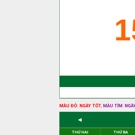
1
MÀU ĐỎ: NGÀY TỐT
MÀU TÍM: NGÀ
,
◄
THỨ HAI
THỨ BA