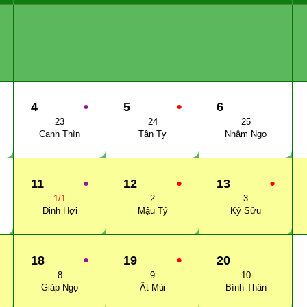
4
●
5
●
6
23
24
25
Canh Thìn
Tân Tỵ
Nhâm Ngọ
11
●
12
●
13
●
1/1
2
3
Đinh Hợi
Mậu Tý
Kỷ Sửu
18
●
19
●
20
8
9
10
Giáp Ngọ
Ất Mùi
Bính Thân