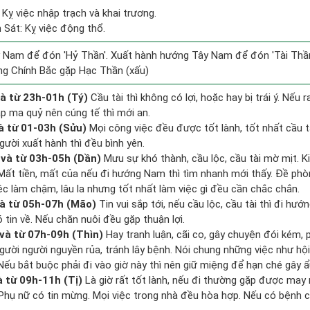
Kỵ việc nhập trạch và khai trương.
 Sát: Kỵ việc động thổ.
 Nam để đón 'Hỷ Thần'. Xuất hành hướng Tây Nam để đón 'Tài Thần
ng Chính Bắc gặp Hạc Thần (xấu)
à từ 23h-01h (Tý)
Cầu tài thì không có lợi, hoặc hay bị trái ý. Nếu 
ặp ma quỷ nên cúng tế thì mới an.
à từ 01-03h (Sửu)
Mọi công việc đều được tốt lành, tốt nhất cầu 
gười xuất hành thì đều bình yên.
và từ 03h-05h (Dần)
Mưu sự khó thành, cầu lộc, cầu tài mờ mịt. K
. Mất tiền, mất của nếu đi hướng Nam thì tìm nhanh mới thấy. Đề ph
ệc làm chậm, lâu la nhưng tốt nhất làm việc gì đều cần chắc chắn.
à từ 05h-07h (Mão)
Tin vui sắp tới, nếu cầu lộc, cầu tài thì đi hư
tin về. Nếu chăn nuôi đều gặp thuận lợi.
và từ 07h-09h (Thìn)
Hay tranh luận, cãi cọ, gây chuyện đói kém, 
gười người nguyền rủa, tránh lây bệnh. Nói chung những việc như hội
 Nếu bắt buộc phải đi vào giờ này thì nên giữ miệng để hạn ché gây ẩ
à từ 09h-11h (Tị)
Là giờ rất tốt lành, nếu đi thường gặp được may 
 Phụ nữ có tin mừng. Mọi việc trong nhà đều hòa hợp. Nếu có bệnh c