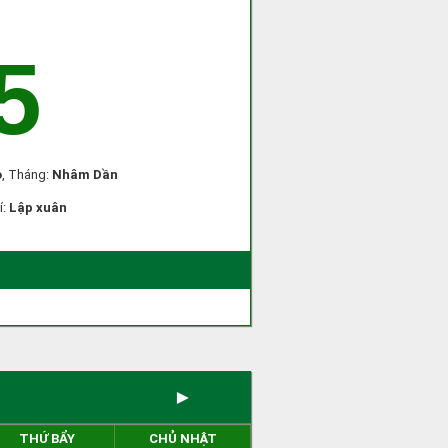
5
o
, Tháng:
Nhâm Dần
í:
Lập xuân
)
►
THỨ BẨY
CHỦ NHẬT