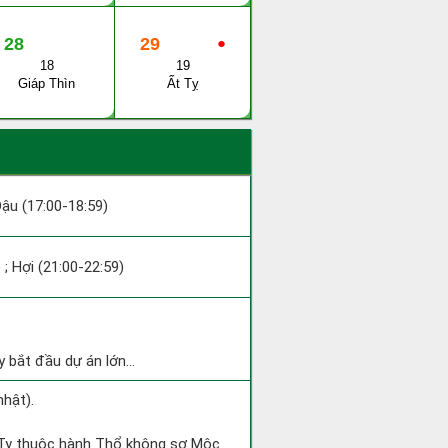
28
29
●
18
19
Giáp Thìn
Ất Tỵ
 Dậu (17:00-18:59)
 ; Hợi (21:00-22:59)
 bắt đầu dự án lớn...
nhật).
h Tỵ thuộc hành Thổ không sợ Mộc.