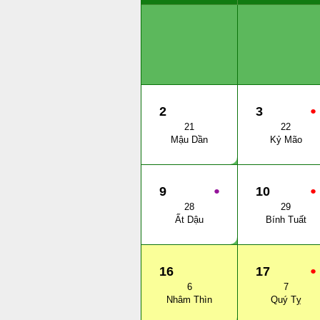
2
3
●
21
22
Mậu Dần
Kỷ Mão
9
●
10
●
28
29
Ất Dậu
Bính Tuất
16
17
●
6
7
Nhâm Thìn
Quý Tỵ