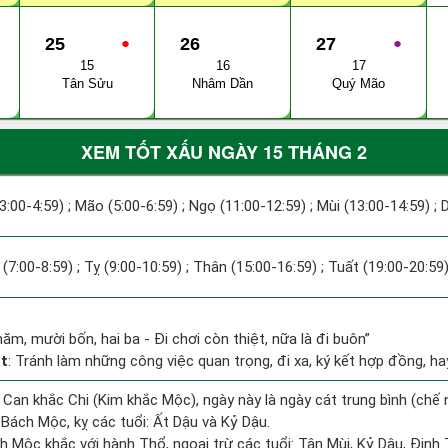
25
●
26
27
●
15
16
17
Tân Sửu
Nhâm Dần
Quý Mão
XEM TỐT XẤU NGÀY 15 THÁNG 2
(3:00-4:59) ; Mão (5:00-6:59) ; Ngọ (11:00-12:59) ; Mùi (13:00-14:59) ;
 (7:00-8:59) ; Tỵ (9:00-10:59) ; Thân (15:00-16:59) ; Tuất (19:00-20:59)
năm, mười bốn, hai ba - Đi chơi còn thiệt, nữa là đi buôn”
t
: Tránh làm những công việc quan trọng, đi xa, ký kết hợp đồng, hay
 Can khắc Chi (Kim khắc Mộc), ngày này là ngày cát trung bình (chế 
Bách Mộc, kỵ các tuổi: Ất Dậu và Kỷ Dậu.
h Mộc khắc với hành Thổ, ngoại trừ các tuổi: Tân Mùi, Kỷ Dậu, Đin