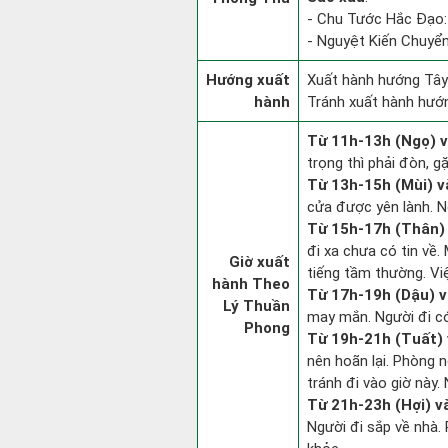
- Chu Tước Hắc Đạo: 
- Nguyệt Kiến Chuyển
Hướng xuất
Xuất hành hướng Tây
hành
Tránh xuất hành hướ
Từ 11h-13h (Ngọ) v
trọng thì phải đòn, g
Từ 13h-15h (Mùi) v
cửa được yên lành. N
Từ 15h-17h (Thân) 
đi xa chưa có tin về
Giờ xuất
tiếng tầm thường. Vi
hành Theo
Từ 17h-19h (Dậu) v
Lý Thuần
may mắn. Người đi có 
Phong
Từ 19h-21h (Tuất) 
nên hoãn lại. Phòng n
tránh đi vào giờ này.
Từ 21h-23h (Hợi) v
Người đi sắp về nhà.