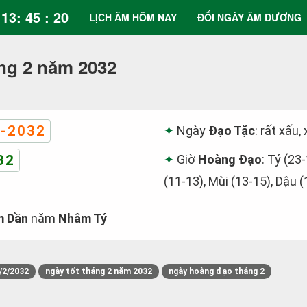
13: 45 : 21
LỊCH ÂM HÔM NAY
ĐỔI NGÀY ÂM DƯƠNG
ng 2 năm 2032
-2032
Ngày
Đạo Tặc
: rất xấu,
32
Giờ
Hoàng Đạo
: Tý (23
(11-13), Mùi (13-15), Dậu 
 Dần
năm
Nhâm Tý
/2/2032
ngày tốt tháng 2 năm 2032
ngày hoàng đạo tháng 2