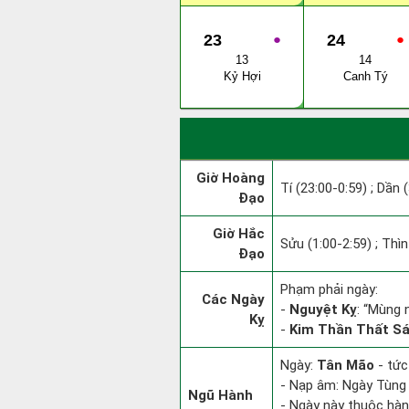
23
●
24
●
13
14
Kỷ Hợi
Canh Tý
Giờ Hoàng
Tí (23:00-0:59) ; Dần 
Đạo
Giờ Hắc
Sửu (1:00-2:59) ; Thìn
Đạo
Phạm phải ngày:
Các Ngày
-
Nguyệt Kỵ
: “Mùng 
Kỵ
-
Kim Thần Thất Sá
Ngày:
Tân Mão
- tức
- Nạp âm: Ngày Tùng 
Ngũ Hành
- Ngày này thuộc hàn