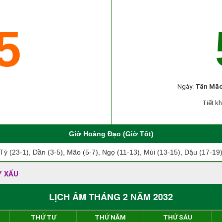
5
Ngày:
Tân Mã
Tiết kh
Giờ Hoàng Đạo (Giờ Tốt)
Tý (23-1), Dần (3-5), Mão (5-7), Ngọ (11-13), Mùi (13-15), Dậu (17-19
Y XẤU
LỊCH ÂM THÁNG 2 NĂM 2032
THỨ TƯ
THỨ NĂM
THỨ SÁU