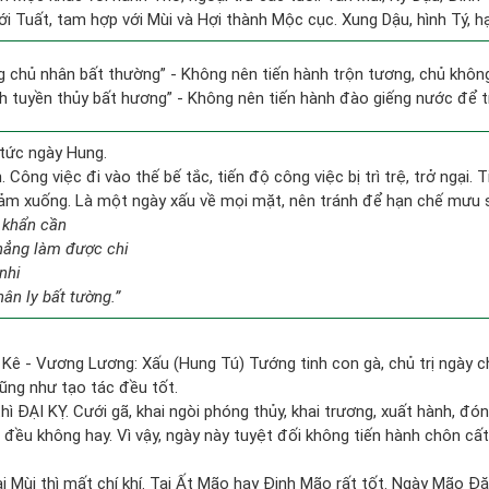
i Tuất, tam hợp với Mùi và Hợi thành Mộc cục. Xung Dậu, hình Tý, hạ
ng chủ nhân bất thường” - Không nên tiến hành trộn tương, chủ kh
ỉnh tuyền thủy bất hương” - Không nên tiến hành đào giếng nước để 
tức ngày Hung.
 Công việc đi vào thế bế tắc, tiến độ công việc bị trì trệ, trở ngại. 
giảm xuống. Là một ngày xấu về mọi mặt, nên tránh để hạn chế mưu 
 khẩn cần
chẳng làm được chi
nhi
ân ly bất tường.”
 Kê - Vương Lương: Xấu (Hung Tú) Tướng tinh con gà, chủ trị ngày c
cũng như tạo tác đều tốt.
hì ĐẠI KỴ. Cưới gã, khai ngòi phóng thủy, khai trương, xuất hành, đó
 đều không hay. Vì vậy, ngày này tuyệt đối không tiến hành chôn cất
i Mùi thì mất chí khí. Tại Ất Mão hay Đinh Mão rất tốt. Ngày Mão Đă