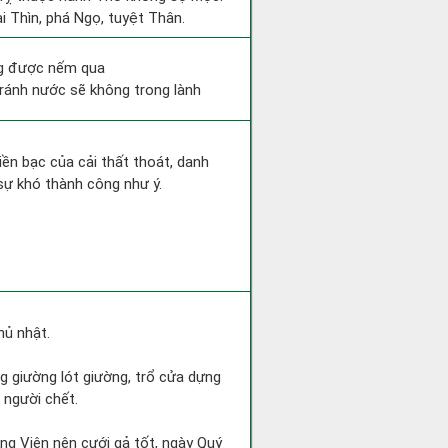
i Thìn, phá Ngọ, tuyệt Thân.
ông được nếm qua
tránh nước sẽ không trong lành
Tiền bạc của cải thất thoát, danh
sự khó thành công như ý.
hủ nhật.
ng giường lót giường, trổ cửa dựng
 người chết.
ng Viên nên cưới gả tốt, ngày Quý