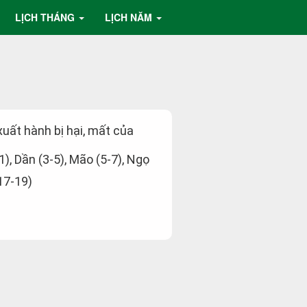
LỊCH THÁNG
LỊCH NĂM
 xuất hành bị hại, mất của
-1), Dần (3-5), Mão (5-7), Ngọ
(17-19)