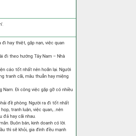
'.
ra đi hay thiệt, gặp nạn, việc quan
tài đi theo hướng Tây Nam – Nhà
iện cáo tốt nhất nên hoãn lại. Người
òng tranh cãi, mâu thuẫn hay miệng
ớng Nam. Đi công việc gặp gỡ có nhiều
phải đề phòng. Người ra đi tốt nhất
 họp, tranh luận, việc quan,…nên
u đả hay cãi nhau.
mắn. Buôn bán, kinh doanh có lời.
ầu thì sẽ khỏi, gia đình đều mạnh