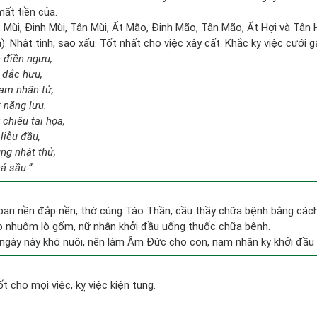
mất tiền của.
t Mùi, Đinh Mùi, Tân Mùi, Ất Mão, Đinh Mão, Tân Mão, Ất Hợi và Tân 
: Nhật tinh, sao xấu. Tốt nhất cho việc xây cất. Khắc kỵ việc cưới 
n điền ngưu,
 đắc hưu,
tam nhân tử,
t năng lưu.
chiêu tai họa,
liễu đầu,
ng nhật thử,
hả sầu.”
 ban nền đắp nền, thờ cúng Táo Thần, cầu thầy chữa bệnh bằng các
lò nhuộm lò gốm, nữ nhân khởi đầu uống thuốc chữa bệnh.
ngày này khó nuôi, nên làm Âm Đức cho con, nam nhân kỵ khởi đầu
 cho mọi việc, kỵ việc kiện tụng.