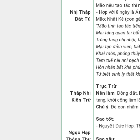
Mão nếu tạo tác thì 
Nhị Thập
- Hợp với 8 ngày là Ấ
Bát Tú
Mão: Nhật Kê (con gà)
“Mão tinh tạo tác tiế
Mai táng quan tai bất
Trùng tang nhị nhật, 
Mại tận điền viên, bấ
Khai môn, phóng thủy 
Tam tuế hài nhi bạch 
Hôn nhân bất khả phù
Tử biệt sinh ly thật k
Trực Trừ
Thập Nhị
Nên làm
: Động đất,
Kiến Trừ
tang, khởi công làm 
Chú ý
: Đẻ con nhằm 
Sao tốt
:
- Nguyệt Đức Hợp: Tốt
Ngọc Hạp
Sao xấu
:
Thông Thư