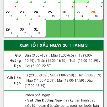
●
●
●
●
●
22
23
24
25
26
27
28
12
13
14
15
16
17
18
●
29
30
31
19
20
21
XEM TỐT XẤU NGÀY 20 THÁNG 3
Giờ
Dần (3:00-4:59) ; Mão (5:00-6:59) ; Tỵ (9:00-
Hoàng
10:59) ; Thân (15:00-16:59) ; Tuất (19:00-20:59) ;
Đạo
Hợi (21:00-22:59)
Tí (23:00-0:59) ; Sửu (1:00-2:59) ; Thìn (7:00-8:59)
Giờ Hắc
; Ngọ (11:00-12:59) ; Mùi (13:00-14:59) ; Dậu
Đạo
(17:00-18:59)
Phạm phải ngày:
-
Sát Chủ Dương
: Ngày này kỵ tiến hành các
việc liên quan đến xây dựng, cưới hỏi, buôn bán,