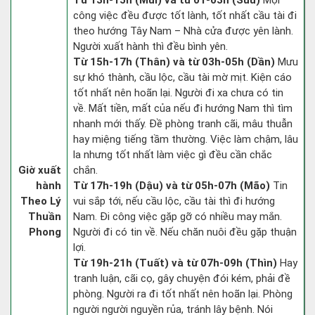
Từ 13h-15h (Mùi) và từ 01-03h (Sửu)
Mọi
công việc đều được tốt lành, tốt nhất cầu tài đi
theo hướng Tây Nam – Nhà cửa được yên lành.
Người xuất hành thì đều bình yên.
Từ 15h-17h (Thân) và từ 03h-05h (Dần)
Mưu
sự khó thành, cầu lộc, cầu tài mờ mịt. Kiện cáo
tốt nhất nên hoãn lại. Người đi xa chưa có tin
về. Mất tiền, mất của nếu đi hướng Nam thì tìm
nhanh mới thấy. Đề phòng tranh cãi, mâu thuẫn
hay miệng tiếng tầm thường. Việc làm chậm, lâu
la nhưng tốt nhất làm việc gì đều cần chắc
Giờ xuất
chắn.
hành
Từ 17h-19h (Dậu) và từ 05h-07h (Mão)
Tin
Theo Lý
vui sắp tới, nếu cầu lộc, cầu tài thì đi hướng
Thuần
Nam. Đi công việc gặp gỡ có nhiều may mắn.
Phong
Người đi có tin về. Nếu chăn nuôi đều gặp thuận
lợi.
Từ 19h-21h (Tuất) và từ 07h-09h (Thìn)
Hay
tranh luận, cãi cọ, gây chuyện đói kém, phải đề
phòng. Người ra đi tốt nhất nên hoãn lại. Phòng
người người nguyền rủa, tránh lây bệnh. Nói