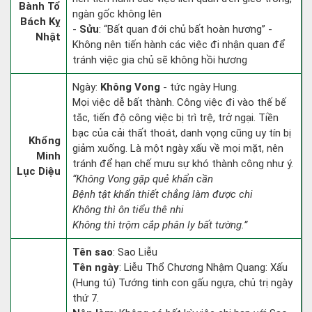
Bành Tổ
ngàn gốc không lên
Bách Kỵ
-
Sửu
: “Bất quan đới chủ bất hoàn hương” -
Nhật
Không nên tiến hành các việc đi nhận quan để
tránh việc gia chủ sẽ không hồi hương
Ngày:
Không Vong
- tức ngày Hung.
Mọi việc dễ bất thành. Công việc đi vào thế bế
tắc, tiến độ công việc bị trì trệ, trở ngại. Tiền
bạc của cải thất thoát, danh vọng cũng uy tín bị
Khổng
giảm xuống. Là một ngày xấu về mọi mặt, nên
Minh
tránh để hạn chế mưu sự khó thành công như ý.
Lục Diệu
“Không Vong gặp quẻ khẩn cần
Bệnh tật khẩn thiết chẳng làm được chi
Không thì ôn tiểu thê nhi
Không thì trộm cắp phân ly bất tường.”
Tên sao
: Sao Liễu
Tên ngày
: Liễu Thổ Chương Nhậm Quang: Xấu
(Hung tú) Tướng tinh con gấu ngựa, chủ trị ngày
thứ 7.