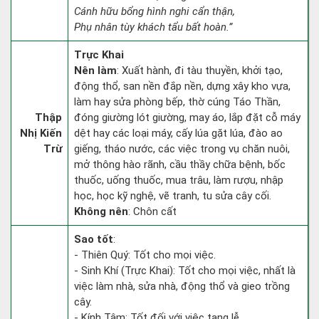
Cánh hữu bổng hình nghi cẩn thận,
Phụ nhân tùy khách tẩu bất hoàn.”
Trực Khai
Nên làm
: Xuất hành, đi tàu thuyền, khởi tạo,
động thổ, san nền đắp nền, dựng xây kho vựa,
làm hay sửa phòng bếp, thờ cúng Táo Thần,
Thập
đóng giường lót giường, may áo, lắp đặt cỗ máy
Nhị Kiến
dệt hay các loại máy, cấy lúa gặt lúa, đào ao
Trừ
giếng, tháo nước, các việc trong vụ chăn nuôi,
mở thông hào rãnh, cầu thầy chữa bệnh, bốc
thuốc, uống thuốc, mua trâu, làm rượu, nhập
học, học kỹ nghệ, vẽ tranh, tu sửa cây cối.
Không nên
: Chôn cất
Sao tốt
:
- Thiên Quý: Tốt cho mọi việc.
- Sinh Khí (Trực Khai): Tốt cho mọi việc, nhất là
việc làm nhà, sửa nhà, động thổ và gieo trồng
cây.
- Kính Tâm: Tốt đối với việc tang lễ.