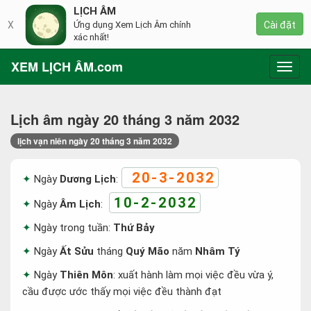
LỊCH ÂM
X
Ứng dụng Xem Lịch Âm chính
Cài đặt
xác nhất!
XEM LỊCH ÂM.com
Toggl
navig
Lịch âm ngày 20 tháng 3 năm 2032
lịch vạn niên ngày 20 tháng 3 năm 2032
20-3-2032
Ngày
Dương Lịch
:
10-2-2032
Ngày
Âm Lịch
:
Ngày trong tuần:
Thứ Bảy
Ngày
Ất Sửu
tháng
Quý Mão
năm
Nhâm Tý
Ngày
Thiên Môn
: xuất hành làm mọi việc đều vừa ý,
cầu được ước thấy mọi việc đều thành đạt