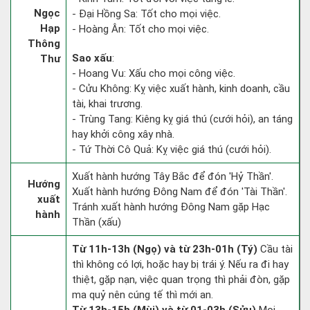
Ngọc
- Đại Hồng Sa: Tốt cho mọi việc.
Hạp
- Hoàng Ân: Tốt cho mọi việc.
Thông
Sao xấu
:
Thư
- Hoang Vu: Xấu cho mọi công việc.
- Cửu Không: Kỵ việc xuất hành, kinh doanh, cầu
tài, khai trương.
- Trùng Tang: Kiêng kỵ giá thú (cưới hỏi), an táng
hay khởi công xây nhà.
- Tứ Thời Cô Quả: Kỵ việc giá thú (cưới hỏi).
Xuất hành hướng Tây Bắc để đón 'Hỷ Thần'.
Hướng
Xuất hành hướng Đông Nam để đón 'Tài Thần'.
xuất
Tránh xuất hành hướng Đông Nam gặp Hạc
hành
Thần (xấu)
Từ 11h-13h (Ngọ) và từ 23h-01h (Tý)
Cầu tài
thì không có lợi, hoặc hay bị trái ý. Nếu ra đi hay
thiệt, gặp nạn, việc quan trọng thì phải đòn, gặp
ma quỷ nên cúng tế thì mới an.