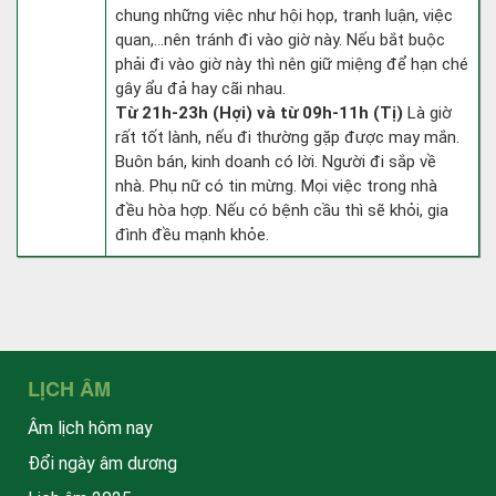
chung những việc như hội họp, tranh luận, việc
quan,…nên tránh đi vào giờ này. Nếu bắt buộc
phải đi vào giờ này thì nên giữ miệng để hạn ché
gây ẩu đả hay cãi nhau.
Từ 21h-23h (Hợi) và từ 09h-11h (Tị)
Là giờ
rất tốt lành, nếu đi thường gặp được may mắn.
Buôn bán, kinh doanh có lời. Người đi sắp về
nhà. Phụ nữ có tin mừng. Mọi việc trong nhà
đều hòa hợp. Nếu có bệnh cầu thì sẽ khỏi, gia
đình đều mạnh khỏe.
LỊCH ÂM
Âm lịch hôm nay
Đổi ngày âm dương