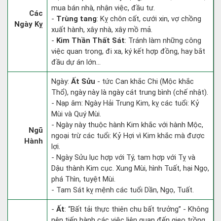
mua bán nhà, nhận việc, đầu tư.
Các
-
Trùng tang
: Kỵ chôn cất, cưới xin, vợ chồng
Ngày Kỵ
xuất hành, xây nhà, xây mồ mả.
-
Kim Thần Thất Sát
: Tránh làm những công
việc quan trọng, đi xa, ký kết hợp đồng, hay bắt
đầu dự án lớn...
Ngày:
Ất Sửu
- tức Can khắc Chi (Mộc khắc
Thổ), ngày này là ngày cát trung bình (chế nhật).
- Nạp âm: Ngày Hải Trung Kim, kỵ các tuổi: Kỷ
Mùi và Quý Mùi.
- Ngày này thuộc hành Kim khắc với hành Mộc,
Ngũ
ngoại trừ các tuổi: Kỷ Hợi vì Kim khắc mà được
Hành
lợi.
- Ngày Sửu lục hợp với Tý, tam hợp với Tỵ và
Dậu thành Kim cục. Xung Mùi, hình Tuất, hại Ngọ,
phá Thìn, tuyệt Mùi.
- Tam Sát kỵ mệnh các tuổi Dần, Ngọ, Tuất.
-
Ất
: “Bất tải thực thiên chu bất trưởng” - Không
nên tiến hành các việc liên quan đến gieo trồng,