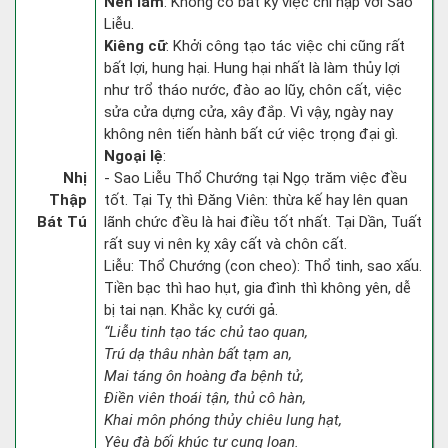
Nên làm
: Không có bất kỳ việc chi hạp với Sao
Liễu.
Kiêng cữ
: Khởi công tạo tác việc chi cũng rất
bất lợi, hung hại. Hung hại nhất là làm thủy lợi
như trổ tháo nước, đào ao lũy, chôn cất, việc
sửa cửa dựng cửa, xây đắp. Vì vậy, ngày nay
không nên tiến hành bất cứ việc trọng đại gì.
Ngoại lệ
:
Nhị
- Sao Liễu Thổ Chướng tại Ngọ trăm việc đều
Thập
tốt. Tại Tỵ thì Đăng Viên: thừa kế hay lên quan
Bát Tú
lãnh chức đều là hai điều tốt nhất. Tại Dần, Tuất
rất suy vi nên kỵ xây cất và chôn cất.
Liễu: Thổ Chướng (con cheo): Thổ tinh, sao xấu.
Tiền bạc thì hao hụt, gia đình thì không yên, dễ
bị tai nạn. Khắc kỵ cưới gả.
“Liễu tinh tạo tác chủ tao quan,
Trú dạ thâu nhàn bất tạm an,
Mai táng ôn hoàng đa bệnh tử,
Điền viên thoái tận, thủ cô hàn,
Khai môn phóng thủy chiêu lung hạt,
Yêu đà bối khúc tự cung loan.