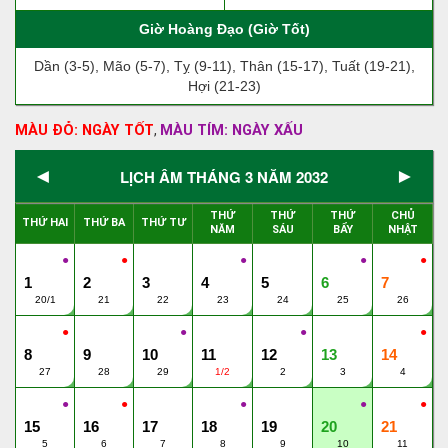
Giờ Hoàng Đạo (Giờ Tốt)
Dần (3-5), Mão (5-7), Tỵ (9-11), Thân (15-17), Tuất (19-21),
Hợi (21-23)
MÀU ĐỎ: NGÀY TỐT
MÀU TÍM: NGÀY XẤU
,
◄
►
LỊCH ÂM THÁNG 3 NĂM 2032
THỨ
THỨ
THỨ
CHỦ
THỨ HAI
THỨ BA
THỨ TƯ
NĂM
SÁU
BẨY
NHẬT
●
●
●
●
●
1
2
3
4
5
6
7
20/1
21
22
23
24
25
26
●
●
●
●
8
9
10
11
12
13
14
27
28
29
1/2
2
3
4
●
●
●
●
●
15
16
17
18
19
20
21
5
6
7
8
9
10
11