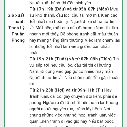
Người xuất hành thì đều bình yên.
Từ 17h-19h (Dậu) và từ 05h-07h (Mão)
Mưu
Giờ xuất
sự khó thành, cầu lộc, cầu tài mờ mịt. Kiện cáo
hành
tốt nhất nên hoãn lại. Người đi xa chưa có tin
Theo Lý
về. Mất tiền, mất của nếu đi hướng Nam thì tìm
Thuần
nhanh mới thấy. Đề phòng tranh cãi, mâu thuẫn
Phong
hay miệng tiếng tầm thường. Việc làm chậm, lâu
la nhưng tốt nhất làm việc gì đều cần chắc
chắn.
Từ 19h-21h (Tuất) và từ 07h-09h (Thìn)
Tin
vui sắp tới, nếu cầu lộc, cầu tài thì đi hướng
Nam. Đi công việc gặp gỡ có nhiều may mắn.
Người đi có tin về. Nếu chăn nuôi đều gặp thuận
lợi.
Từ 21h-23h (Hợi) và từ 09h-11h (Tị)
Hay
tranh luận, cãi cọ, gây chuyện đói kém, phải đề
phòng. Người ra đi tốt nhất nên hoãn lại. Phòng
người người nguyền rủa, tránh lây bệnh. Nói
chung những việc như hội họp, tranh luận, việc
quan,…nên tránh đi vào giờ này. Nếu bắt buộc