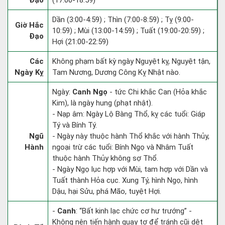
Đạo
(17:00-18:59)
Dần (3:00-4:59) ; Thìn (7:00-8:59) ; Tỵ (9:00-
Giờ Hắc
10:59) ; Mùi (13:00-14:59) ; Tuất (19:00-20:59) ;
Đạo
Hợi (21:00-22:59)
Các
Không phạm bất kỳ ngày Nguyệt kỵ, Nguyệt tận,
Ngày Kỵ
Tam Nương, Dương Công Kỵ Nhật nào.
Ngày:
Canh Ngọ
- tức Chi khắc Can (Hỏa khắc
Kim), là ngày hung (phạt nhật).
- Nạp âm: Ngày Lộ Bàng Thổ, kỵ các tuổi: Giáp
Tý và Bính Tý.
Ngũ
- Ngày này thuộc hành Thổ khắc với hành Thủy,
Hành
ngoại trừ các tuổi: Bính Ngọ và Nhâm Tuất
thuộc hành Thủy không sợ Thổ.
- Ngày Ngọ lục hợp với Mùi, tam hợp với Dần và
Tuất thành Hỏa cục. Xung Tý, hình Ngọ, hình
Dậu, hại Sửu, phá Mão, tuyệt Hợi.
-
Canh
: “Bất kinh lạc chức cơ hư trướng” -
Không nên tiến hành quay tơ để tránh cũi dệt