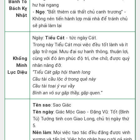
Bành Tổ
hư hại ngang
Bách Kỵ
-
Ngọ
: “Bất thiêm cái thất chủ canh trương” -
Nhật
Không nên tiến hành lợp mái nhà để tránh chủ
sẽ phải làm lại
Ngày:
Tiểu Cát
- tức ngày Cát.
Trong này Tiểu Cát mọi việc đều tốt lành và ít
gặp trở ngại. Mưu đại sự hanh thông, thuận lợi,
Khổng
cùng với đó âm phúc độ trì, che chở, được quý
Minh
nhân nâng đỡ.
Lục Diệu
“Tiểu Cát gặp hội thanh long
Cầu tài cầu lộc ở trong quẻ này
Cầu tài toại ý vui vầy
Bình an vô sự gặp thầy, gặp quen.”
Tên sao
: Sao Giác
Tên ngày
: Giác Mộc Giao - Đặng Vũ: Tốt (Bình
Tú) Tướng tinh con Giao Long, chủ trị ngày thứ
5.
Nên làm
: Mọi việc tạo tác đều đặng được vinh
xương và tấn lợi. Việc hôn nhân hay cưới gả sinh