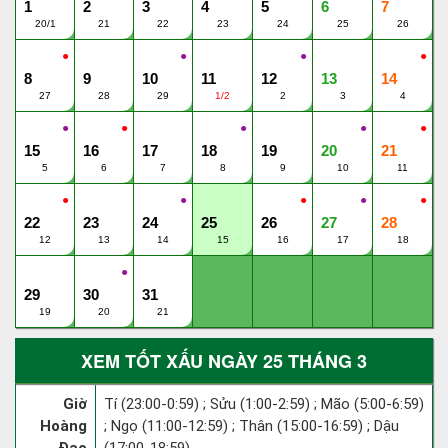
1
2
3
4
5
6
7
20/1
21
22
23
24
25
26
●
●
●
●
8
9
10
11
12
13
14
27
28
29
1/2
2
3
4
●
●
●
●
●
15
16
17
18
19
20
21
5
6
7
8
9
10
11
●
●
●
●
●
22
23
24
25
26
27
28
12
13
14
15
16
17
18
●
29
30
31
19
20
21
XEM TỐT XẤU NGÀY 25 THÁNG 3
Giờ
Tí (23:00-0:59) ; Sửu (1:00-2:59) ; Mão (5:00-6:59)
Hoàng
; Ngọ (11:00-12:59) ; Thân (15:00-16:59) ; Dậu