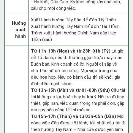
- Hà khôi, Cẩu Giảo: Kỵ khởi công xây nhà cửa,
xấu cho mọi công việc.
Xuất hành hướng Tây Bắc để đón 'Hỷ Thần'.
Hướng
Xuất hành hướng Tây Nam để đón 'Tài Thần'.
xuất
Tránh xuất hành hướng Chính Nam gặp Hạc
hành
Thần (xấu)
Từ 11h-13h (Ngọ) và từ 23h-01h (Tý)
Là giờ
rất tốt lành, nếu đi thường gặp được may mắn.
Buôn bán, kinh doanh có lời. Người đi sắp về
nhà. Phụ nữ có tin mừng. Mọi việc trong nhà
đều hòa hợp. Nếu có bệnh cầu thì sẽ khỏi, gia
đình đều mạnh khỏe.
Từ 13h-15h (Mùi) và từ 01-03h (Sửu)
Cầu tài
thì không có lợi, hoặc hay bị trái ý. Nếu ra đi hay
thiệt, gặp nạn, việc quan trọng thì phải đòn, gặp
ma quỷ nên cúng tế thì mới an.
Từ 15h-17h (Thân) và từ 03h-05h (Dần)
Mọi
công việc đều được tốt lành, tốt nhất cầu tài đi
theo hướng Tây Nam – Nhà cửa được yên lành.