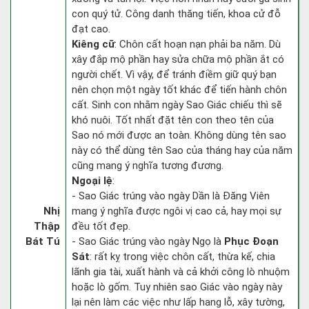
con quý tử. Công danh thăng tiến, khoa cử đỗ
đạt cao.
Kiêng cữ
: Chôn cất hoạn nạn phải ba năm. Dù
xây đắp mộ phần hay sửa chữa mộ phần ắt có
người chết. Vì vậy, để tránh điềm giữ quý bạn
nên chọn một ngày tốt khác để tiến hành chôn
cất. Sinh con nhằm ngày Sao Giác chiếu thì sẽ
khó nuôi. Tốt nhất đặt tên con theo tên của
Sao nó mới được an toàn. Không dùng tên sao
này có thể dùng tên Sao của tháng hay của năm
cũng mang ý nghĩa tương đương.
Ngoại lệ
:
- Sao Giác trúng vào ngày Dần là Đăng Viên
Nhị
mang ý nghĩa được ngôi vị cao cả, hay mọi sự
Thập
đều tốt đẹp.
Bát Tú
- Sao Giác trúng vào ngày Ngọ là
Phục Đoạn
Sát
: rất kỵ trong việc chôn cất, thừa kế, chia
lãnh gia tài, xuất hành và cả khởi công lò nhuộm
hoặc lò gốm. Tuy nhiên sao Giác vào ngày này
lại nên làm các việc như lấp hang lỗ, xây tường,