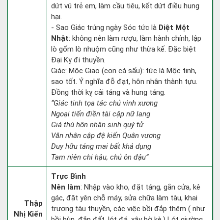
dứt vú trẻ em, làm cầu tiêu, kết dứt điều hung
hại.
- Sao Giác trúng ngày Sóc tức là
Diệt Một
Nhật
: không nên làm rượu, làm hành chính, lập
lò gốm lò nhuộm cũng như thừa kế. Đặc biệt
Đại Kỵ đi thuyền.
Giác: Mộc Giao (con cá sấu): tức là Mộc tinh,
sao tốt. Ý nghĩa đỗ đạt, hôn nhân thành tựu.
Đồng thời kỵ cải táng và hung táng.
“Giác tinh tọa tác chủ vinh xương
Ngoại tiến điền tài cập nữ lang
Giá thú hôn nhân sinh quý tử
Văn nhân cập đệ kiến Quân vương
Duy hữu táng mai bất khả dụng
Tam niên chi hậu, chủ ôn đậu”
Trực Bình
Nên làm
: Nhập vào kho, đặt táng, gắn cửa, kê
gác, đặt yên chỗ máy, sửa chữa làm tàu, khai
Thập
trương tàu thuyền, các việc bồi đắp thêm ( như
Nhị Kiến
bồi bùn, đắp đất, lót đá, xây bờ kè.) Lót giường