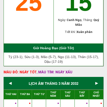
25
15
Ngày:
Canh Ngọ
, Tháng:
Quý
Mão
Tiết khí:
Xuân phân
Giờ Hoàng Đạo (Giờ Tốt)
Tý (23-1), Sửu (1-3), Mão (5-7), Ngọ (11-13), Thân (15-17),
Dậu (17-19)
MÀU ĐỎ: NGÀY TỐT
MÀU TÍM: NGÀY XẤU
,
◄
►
LỊCH ÂM THÁNG 3 NĂM 2032
THỨ
THỨ
THỨ
CHỦ
THỨ HAI
THỨ BA
THỨ TƯ
NĂM
SÁU
BẨY
NHẬT
●
●
●
●
●