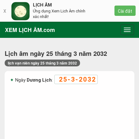
LỊCH ÂM
X
Ứng dụng Xem Lịch Âm chính
Cài đặt
xác nhất!
XEM LỊCH ÂM.com
Toggl
navig
Lịch âm ngày 25 tháng 3 năm 2032
lịch vạn niên ngày 25 tháng 3 năm 2032
25-3-2032
Ngày
Dương Lịch
: