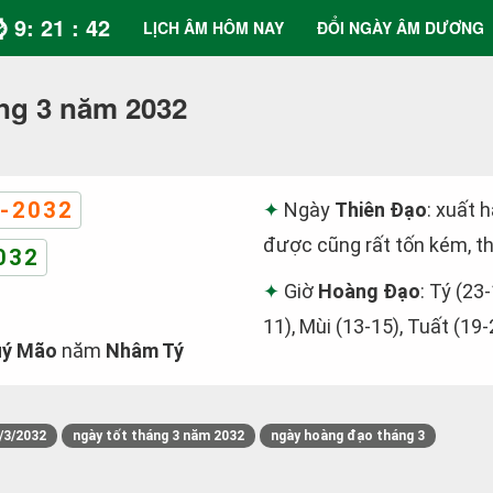
⌚ 9: 21 : 43
LỊCH ÂM HÔM NAY
ĐỔI NGÀY ÂM DƯƠNG
ng 3 năm 2032
-2032
Ngày
Thiên Đạo
: xuất 
được cũng rất tốn kém, th
032
Giờ
Hoàng Đạo
: Tý (23-
11), Mùi (13-15), Tuất (19-
ý Mão
năm
Nhâm Tý
/3/2032
ngày tốt tháng 3 năm 2032
ngày hoàng đạo tháng 3