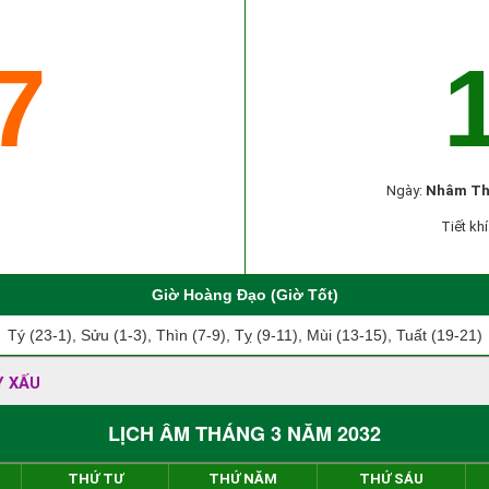
7
Ngày:
Nhâm Th
Tiết khí
Giờ Hoàng Đạo (Giờ Tốt)
Tý (23-1), Sửu (1-3), Thìn (7-9), Tỵ (9-11), Mùi (13-15), Tuất (19-21)
Y XẤU
LỊCH ÂM THÁNG 3 NĂM 2032
THỨ TƯ
THỨ NĂM
THỨ SÁU