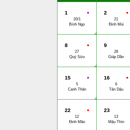
1
●
2
●
20/1
21
Bính Ngọ
Đinh Mùi
8
●
9
27
28
Quý Sửu
Giáp Dần
15
●
16
●
5
6
Canh Thân
Tân Dậu
22
●
23
12
13
Đinh Mão
Mậu Thìn