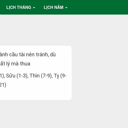
LỊCH THÁNG
LỊCH NĂM
hành cầu tài nên tránh, dù
ất lý mà thua
1), Sửu (1-3), Thìn (7-9), Tỵ (9-
21)