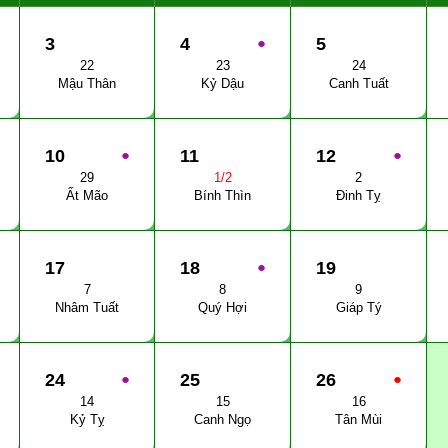
3
4
●
5
22
23
24
Mậu Thân
Kỷ Dậu
Canh Tuất
10
●
11
12
●
29
1/2
2
Ất Mão
Bính Thìn
Đinh Tỵ
17
18
●
19
7
8
9
Nhâm Tuất
Quý Hợi
Giáp Tý
24
●
25
26
●
14
15
16
Kỷ Tỵ
Canh Ngọ
Tân Mùi