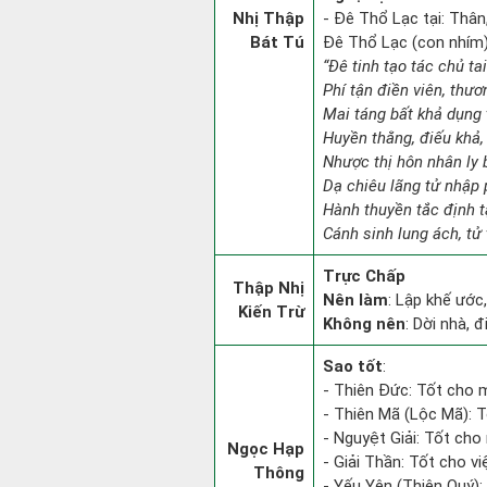
Nhị Thập
- Đê Thổ Lạc tại: Thân
Bát Tú
Đê Thổ Lạc (con nhím):
“Đê tinh tạo tác chủ ta
Phí tận điền viên, thươ
Mai táng bất khả dụng 
Huyền thằng, điếu khả, 
Nhược thị hôn nhân ly b
Dạ chiêu lãng tử nhập 
Hành thuyền tắc định 
Cánh sinh lung ách, tử 
Trực Chấp
Thập Nhị
Nên làm
: Lập khế ước
Kiến Trừ
Không nên
: Dời nhà, 
Sao tốt
:
- Thiên Đức: Tốt cho m
- Thiên Mã (Lộc Mã): Tố
- Nguyệt Giải: Tốt cho 
Ngọc Hạp
- Giải Thần: Tốt cho vi
Thông
- Yếu Yên (Thiên Quý): 