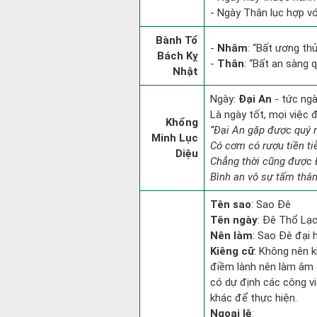
- Ngày Thân lục hợp với
Bành Tổ
-
Nhâm
: “Bất ương th
Bách Kỵ
-
Thân
: “Bất an sàng
Nhật
Ngày:
Đại An
- tức ngà
Là ngày tốt, mọi việc
Khổng
“Đại An gặp được quý 
Minh Lục
Có cơm có rượu tiền ti
Diệu
Chẳng thời cũng được 
Bình an vô sự tấm thân
Tên sao
: Sao Đê
Tên ngày
: Đê Thổ Lạc
Nên làm
: Sao Đê đại 
Kiêng cữ
: Không nên k
điềm lành nên làm âm đ
có dự định các công vi
khác để thực hiện.
Ngoại lệ
: