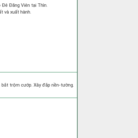
o Đê Đăng Viên tại Thìn.
ất và xuất hành.
ìm bắt trộm cướp. Xây đắp nền-tường.