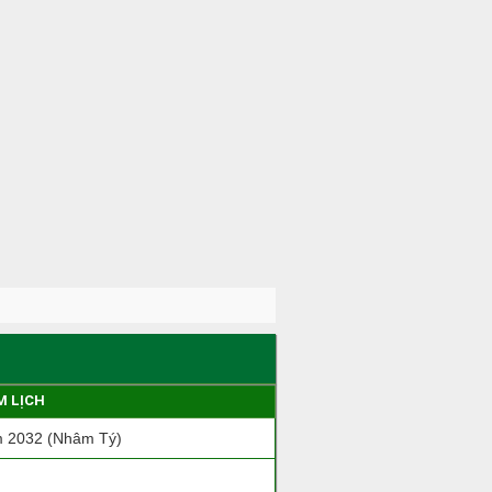
M LỊCH
 2032 (Nhâm Tý)