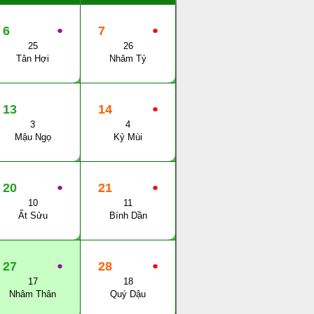
6
●
7
●
25
26
Tân Hợi
Nhâm Tý
13
14
●
3
4
Mậu Ngọ
Kỷ Mùi
20
●
21
●
10
11
Ất Sửu
Bính Dần
27
●
28
●
17
18
Nhâm Thân
Quý Dậu