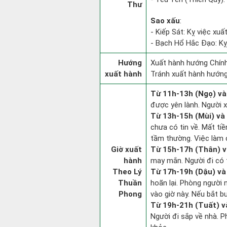
Thư
Sao xấu
:
- Kiếp Sát: Kỵ việc xuấ
- Bạch Hổ Hắc Đạo: Kỵ 
Hướng
Xuất hành hướng Chính
xuất hành
Tránh xuất hành hướn
Từ 11h-13h (Ngọ) và
được yên lành. Người x
Từ 13h-15h (Mùi) và
chưa có tin về. Mất ti
tầm thường. Việc làm c
Giờ xuất
Từ 15h-17h (Thân) v
hành
may mắn. Người đi có t
Theo Lý
Từ 17h-19h (Dậu) và
Thuần
hoãn lại. Phòng người 
Phong
vào giờ này. Nếu bắt b
Từ 19h-21h (Tuất) v
Người đi sắp về nhà. P