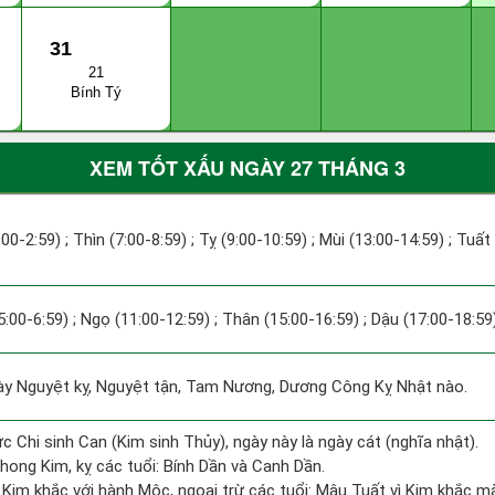
31
21
Bính Tý
XEM TỐT XẤU NGÀY 27 THÁNG 3
:00-2:59) ; Thìn (7:00-8:59) ; Tỵ (9:00-10:59) ; Mùi (13:00-14:59) ; Tuất
5:00-6:59) ; Ngọ (11:00-12:59) ; Thân (15:00-16:59) ; Dậu (17:00-18:59)
 Nguyệt kỵ, Nguyệt tận, Tam Nương, Dương Công Kỵ Nhật nào.
ức Chi sinh Can (Kim sinh Thủy), ngày này là ngày cát (nghĩa nhật).
ong Kim, kỵ các tuổi: Bính Dần và Canh Dần.
Kim khắc với hành Mộc, ngoại trừ các tuổi: Mậu Tuất vì Kim khắc mà