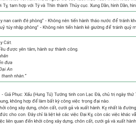
 Tỵ, tam hợp với Tý và Thìn thành Thủy cục. Xung Dần, hình Dần, hình
ủy nan canh đê phòng” - Không nên tiến hành tháo nước để tránh k
 quỷ túy nhập phòng” - Không nên tiến hành kê giường để tránh quỷ
y Cát.
 đều được yên tâm, hành sự thành công.
nhân
ễn đưa
Đại An
 thanh nhàn.”
 - Giả Phục: Xấu (Hung Tú) Tướng tinh con Lạc Đà, chủ trị ngày thứ 
hung, không hợp để làm bất kỳ công việc trọng đại nào.
hởi công xây dựng, chôn cất, cưới gả và xuất hành. Kỵ nhất là đườn
ức cho con. Đây chỉ là liệt kê các việc Đại Kỵ, còn các việc khác vẫ
ệc liên quan đến khởi công xây dựng, chôn cất, cưới gả và xuất hà