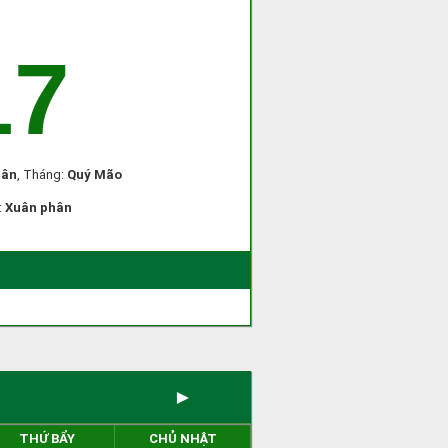
17
ân
, Tháng:
Quý Mão
:
Xuân phân
►
THỨ BẨY
CHỦ NHẬT