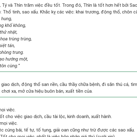
, Tý và Thìn trăm việc đều tốt. Trong đó, Thìn là tốt hơn hết bởi Sa
 Thổ tinh, sao xấu. Khắc kỵ các việc: khai trương, động thổ, chôn c
i hung,
ng khố không,
thử nhật,
họa trùng trùng,
iệt tán,
phòng trung.
tạo hướng một,
tôn cùng.”
, giao dịch, động thổ san nền, cầu thầy chữa bệnh, đi săn thú cá, t
đi chơi xa, mở cửa hiệu buôn bán, xuất tiền của.
ọi việc.
t cho việc giao dịch, cầu tài lộc, kinh doanh, xuất hành.
mọi việc.
ệc cúng bái, tế tự, tố tụng, giải oan cũng như trừ được các sao xấu.
Tốt cho mọi việc, nhất là việc hôn nhân giá thú (cưới xin).