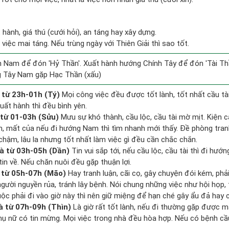
t hành, giá thú (cưới hỏi), an táng hay xây dựng.
việc mai táng. Nếu trùng ngày với Thiên Giải thì sao tốt.
 Nam để đón 'Hỷ Thần'. Xuất hành hướng Chính Tây để đón 'Tài Thầ
g Tây Nam gặp Hạc Thần (xấu)
 từ 23h-01h (Tý)
Mọi công việc đều được tốt lành, tốt nhất cầu t
uất hành thì đều bình yên.
 từ 01-03h (Sửu)
Mưu sự khó thành, cầu lộc, cầu tài mờ mịt. Kiện c
ền, mất của nếu đi hướng Nam thì tìm nhanh mới thấy. Đề phòng tran
hậm, lâu la nhưng tốt nhất làm việc gì đều cần chắc chắn.
à từ 03h-05h (Dần)
Tin vui sắp tới, nếu cầu lộc, cầu tài thì đi hư
in về. Nếu chăn nuôi đều gặp thuận lợi.
 từ 05h-07h (Mão)
Hay tranh luận, cãi cọ, gây chuyện đói kém, phả
người nguyền rủa, tránh lây bệnh. Nói chung những việc như hội họp, 
uộc phải đi vào giờ này thì nên giữ miệng để hạn ché gây ẩu đả hay c
à từ 07h-09h (Thìn)
Là giờ rất tốt lành, nếu đi thường gặp được m
hụ nữ có tin mừng. Mọi việc trong nhà đều hòa hợp. Nếu có bệnh cầu