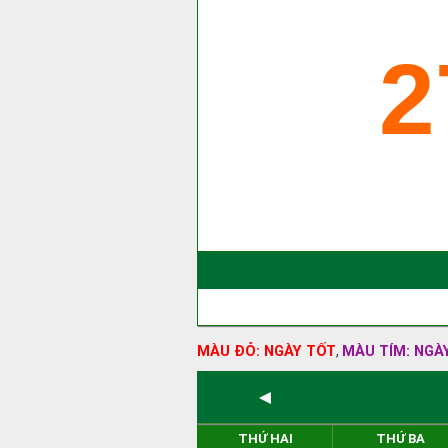
2
MÀU ĐỎ: NGÀY TỐT
MÀU TÍM: NGÀ
,
◄
THỨ HAI
THỨ BA