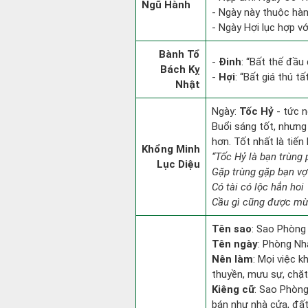
Ngũ Hành
- Ngày này thuộc hàn
- Ngày Hợi lục hợp v
Bành Tổ
-
Đinh
: “Bất thế đầu
Bách Kỵ
-
Hợi
: “Bất giá thú t
Nhật
Ngày:
Tốc Hỷ
- tức n
Buổi sáng tốt, nhưng
hơn. Tốt nhất là tiế
Khổng Minh
“Tốc Hỷ là bạn trùng
Lục Diệu
Gặp trùng gặp bạn vợ
Có tài có lộc hẳn hoi
Cầu gì cũng được mừn
Tên sao
: Sao Phòng
Tên ngày
: Phòng Nh
Nên làm
: Mọi việc k
thuyền, mưu sự, chặt
Kiêng cữ
: Sao Phòng 
bán như nhà cửa, đất