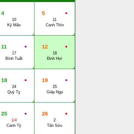
4
5
●
10
11
Kỷ Mão
Canh Thìn
11
●
12
●
17
18
Bính Tuất
Đinh Hợi
18
●
19
●
24
25
Quý Tỵ
Giáp Ngọ
25
●
26
●
1/4
2
Canh Tý
Tân Sửu