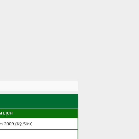
M LỊCH
m 2009 (Kỷ Sửu)