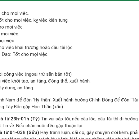
 cho mọi việc.
t cho mọi việc, kỵ việc kiện tụng.
ho mọi việc.
 mọi việc.
ọi việc.
o việc khai trương hoặc cầu tài lộc.
Đạo: Tốt cho mọi việc.
i công việc (ngoại trừ săn bắn tốt).
i việc khởi tạo, an táng, động thổ, xuất hành.
ây dựng, an táng.
nh Nam để đón 'Hỷ thần'. Xuất hành hướng Chính Đông để đón 'Tài 
ng Tây Bắc gặp Hạc Thần (xấu)
à từ 23h-01h (Tý)
Tin vui sắp tới, nếu cầu lộc, cầu tài thì đi hướ
 tin về. Nếu chăn nuôi đều gặp thuận lợi.
à từ 01-03h (Sửu)
Hay tranh luận, cãi cọ, gây chuyện đói kém, phả