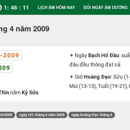
⌚ 1: 46 : 12
LỊCH ÂM HÔM NAY
ĐỔI NGÀY ÂM DƯƠNG
ng 4 năm 2009
-2009
Ngày
Bạch Hổ Đầu
: xu
đâu đều thông đạt cả
009
Giờ
Hoàng Đạo
: Sửu (1
Mùi (13-15), Tuất (19-21),
Thìn
năm
Kỷ Sửu
/4/2009
ngày tốt tháng 4 năm 2009
ngày hoàng đạo tháng 4