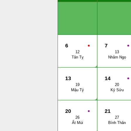
6
●
7
●
12
13
Tân Tỵ
Nhâm Ngọ
13
14
●
19
20
Mậu Tý
Kỷ Sửu
20
●
21
26
27
Ất Mùi
Bính Thân