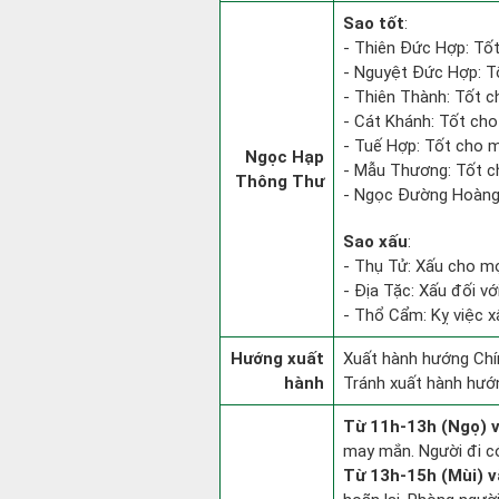
Sao tốt
:
- Thiên Đức Hợp: Tốt
- Nguyệt Đức Hợp: Tố
- Thiên Thành: Tốt c
- Cát Khánh: Tốt cho
- Tuế Hợp: Tốt cho m
Ngọc Hạp
- Mẫu Thương: Tốt ch
Thông Thư
- Ngọc Đường Hoàng 
Sao xấu
:
- Thụ Tử: Xấu cho mọ
- Địa Tặc: Xấu đối vớ
- Thổ Cẩm: Kỵ việc x
Hướng xuất
Xuất hành hướng Chí
hành
Tránh xuất hành hướ
Từ 11h-13h (Ngọ) v
may mắn. Người đi có
Từ 13h-15h (Mùi) v