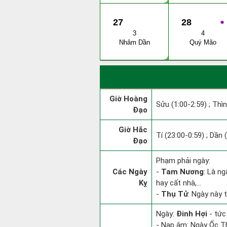
27
28
●
3
4
Nhâm Dần
Quý Mão
Giờ Hoàng
Sửu (1:00-2:59) ; Thìn
Đạo
Giờ Hắc
Tí (23:00-0:59) ; Dần 
Đạo
Phạm phải ngày:
Các Ngày
-
Tam Nương
: Là ng
Kỵ
hay cất nhà,...
-
Thụ Tử
: Ngày này 
Ngày:
Đinh Hợi
- tức
- Nạp âm: Ngày Ốc Th