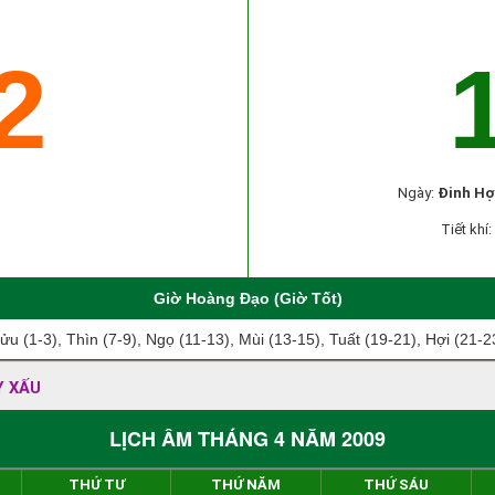
2
Ngày:
Đinh Hợ
Tiết khí:
Giờ Hoàng Đạo (Giờ Tốt)
ửu (1-3), Thìn (7-9), Ngọ (11-13), Mùi (13-15), Tuất (19-21), Hợi (21-2
Y XẤU
LỊCH ÂM THÁNG 4 NĂM 2009
THỨ TƯ
THỨ NĂM
THỨ SÁU