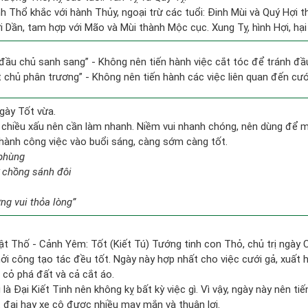
h Thổ khắc với hành Thủy, ngoại trừ các tuổi: Đinh Mùi và Quý Hợi
ới Dần, tam hợp với Mão và Mùi thành Mộc cục. Xung Tỵ, hình Hợi, hại
 đầu chủ sanh sang” - Không nên tiến hành việc cắt tóc để tránh đầ
ất chủ phân trương” - Không nên tiến hành các việc liên quan đến cưới
gày Tốt vừa.
 chiều xấu nên cần làm nhanh. Niềm vui nhanh chóng, nên dùng để 
n hành công việc vào buổi sáng, càng sớm càng tốt.
 phùng
 chồng sánh đôi
g vui thỏa lòng”
ật Thố - Cảnh Yêm: Tốt (Kiết Tú) Tướng tinh con Thỏ, chủ trị ngày 
hởi công tạo tác đều tốt. Ngày này hợp nhất cho việc cưới gả, xuất 
 cỏ phá đất và cả cắt áo.
là Đại Kiết Tinh nên không kỵ bất kỳ việc gì. Vì vậy, ngày này nên ti
 đai hay xe cộ được nhiều may mắn và thuận lợi.