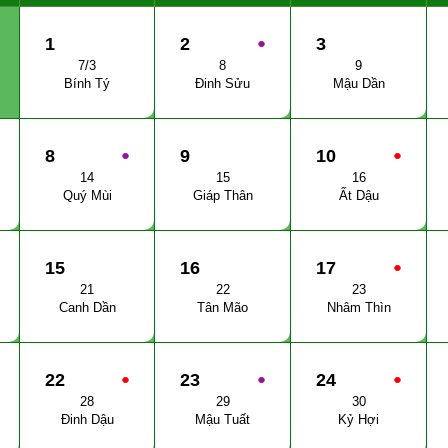
1
2
●
3
7/3
8
9
Bính Tý
Đinh Sửu
Mậu Dần
8
●
9
10
●
14
15
16
Quý Mùi
Giáp Thân
Ất Dậu
15
16
17
●
21
22
23
Canh Dần
Tân Mão
Nhâm Thìn
22
●
23
●
24
●
28
29
30
Đinh Dậu
Mậu Tuất
Kỷ Hợi