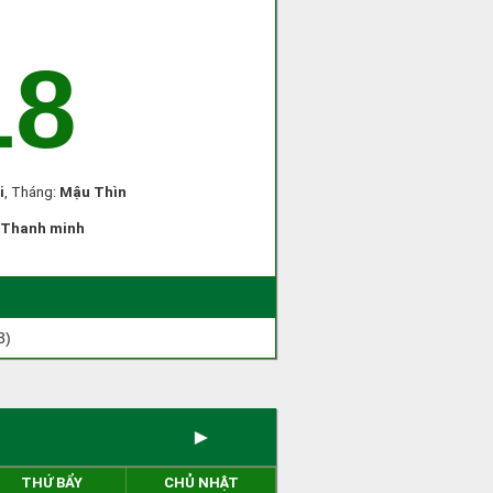
18
i
, Tháng:
Mậu Thìn
Thanh minh
3)
►
THỨ BẨY
CHỦ NHẬT