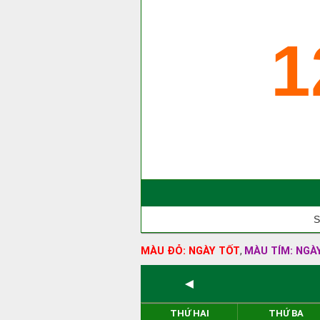
1
S
MÀU ĐỎ: NGÀY TỐT
MÀU TÍM: NGÀ
,
◄
THỨ HAI
THỨ BA