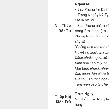
Ngoại lệ
:
- Sao Phòng tại Đinh
- Trong 6 ngày Kỷ Tỵ
cất là rất kỵ.
Nhị Thập
- Sao Phòng nhằm vào
Bát Tú
công làm lò nhuộm, lò
Phòng Nhật Thố (con 
xây cất.
“Phòng tinh tạo tác đi
Huyết tài ngưu mã bi
Cánh chiêu ngoại xứ đ
Vinh hoa cao quý, ph
Mai táng nhược nhiên
Cao quan tiến chức b
Giá thú: Thường nga 
Tam niên bào tử chế 
Trực Nguy
Thập Nhị
Nói đến Trực Nguy là
Kiến Trừ
hung.