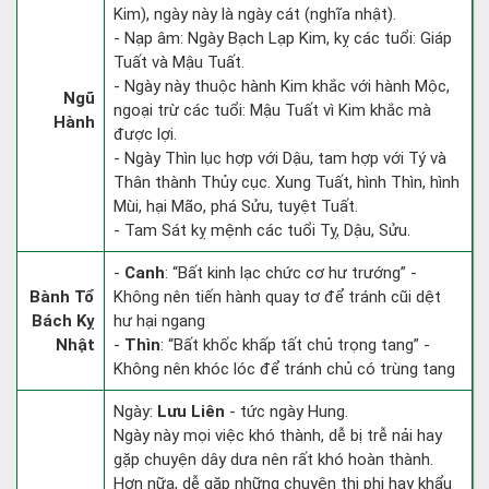
Kim), ngày này là ngày cát (nghĩa nhật).
- Nạp âm: Ngày Bạch Lạp Kim, kỵ các tuổi: Giáp
Tuất và Mậu Tuất.
- Ngày này thuộc hành Kim khắc với hành Mộc,
Ngũ
ngoại trừ các tuổi: Mậu Tuất vì Kim khắc mà
Hành
được lợi.
- Ngày Thìn lục hợp với Dậu, tam hợp với Tý và
Thân thành Thủy cục. Xung Tuất, hình Thìn, hình
Mùi, hại Mão, phá Sửu, tuyệt Tuất.
- Tam Sát kỵ mệnh các tuổi Tỵ, Dậu, Sửu.
-
Canh
: “Bất kinh lạc chức cơ hư trướng” -
Bành Tổ
Không nên tiến hành quay tơ để tránh cũi dệt
Bách Kỵ
hư hại ngang
Nhật
-
Thìn
: “Bất khốc khấp tất chủ trọng tang” -
Không nên khóc lóc để tránh chủ có trùng tang
Ngày:
Lưu Liên
- tức ngày Hung.
Ngày này mọi việc khó thành, dễ bị trễ nải hay
gặp chuyện dây dưa nên rất khó hoàn thành.
Hơn nữa, dễ gặp những chuyện thị phi hay khẩu