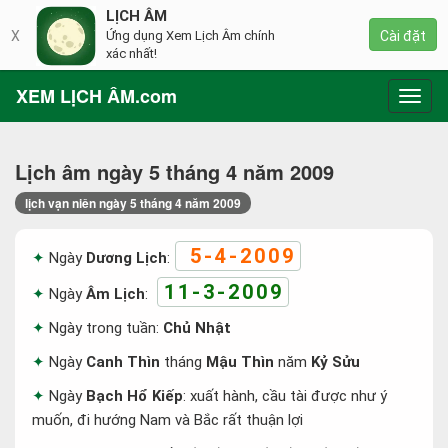
LỊCH ÂM
X
Ứng dụng Xem Lịch Âm chính
Cài đặt
xác nhất!
XEM LỊCH ÂM.com
Toggl
navig
Lịch âm ngày 5 tháng 4 năm 2009
lịch vạn niên ngày 5 tháng 4 năm 2009
5-4-2009
Ngày
Dương Lịch
:
11-3-2009
Ngày
Âm Lịch
:
Ngày trong tuần:
Chủ Nhật
Ngày
Canh Thìn
tháng
Mậu Thìn
năm
Kỷ Sửu
Ngày
Bạch Hổ Kiếp
: xuất hành, cầu tài được như ý
muốn, đi hướng Nam và Bắc rất thuận lợi