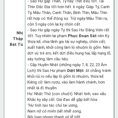
- Sao Hư gặp Thân, Tý hay Thìn đều tốt. Tại
Thìn Đắc Địa tốt hơn hết. 6 ngày: Giáp Tý, Canh
Tý, Mậu Thân, Canh Thân, Bính Thìn, Mậu Thìn
rất hợp có thể động sự. Trừ ngày Mậu Thìn ra,
còn 5 ngày còn lại kỵ chôn cất.
- Sao Hư gặp ngày Tý thì Sao Hư Đăng Viên rất
Nhị
tốt. Tuy nhiên lại phạm
Phục Đoạn Sát
nên Kỵ
Thập
thừa kế, chia lãnh gia tài sự nghiệp, chôn cất,
Bát Tú
xuất hành, khởi công làm lò nhuộm lò gốm. Nên:
dứt vú trẻ em, kết dứt điều hung hại, lấp hang lỗ,
xây tường, làm cầu tiêu.
- Gặp Huyền Nhật (những ngày 7, 8, 22, 23 Âm
Lịch) thì Sao Hư phạm
Diệt Một
: ắt chẳng tránh
khỏi rủi ro nếu lập lò gốm lò nhuộm, thừa kế.
Kiêng cữ: làm rượu, vào làm hành chánh, hơn
nhất là đi thuyền.
Hư: Nhật Thử (con chuột): Nhật tinh, sao xấu.
Khắc kỵ xây cất. Gia đạo dễ gặp bất hòa.
“Hư tinh tạo tác chủ tai ương,
Nam nữ cô miên bất nhất song,
Nội loạn phong thanh vô lễ tiết,