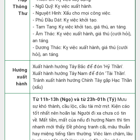
- Ngũ Quỹ: Kỵ việc xuất hành.
Thông
- Nguyệt Hình: Xấu cho mọi công việc.
Thư
- Phủ Đầu Dát: Kỵ việc khởi tạo.
- Tam Tang: Kỵ việc khởi tạo, giá thú, an táng.
- Âm Thác: Kỵ việc xuất hành, giá thú (cưới hỏi),
an táng.
- Dương Thác: Kỵ việc xuất hành, giá thú (cưới
hỏi), an táng.
Xuất hành hướng Tây Bắc để đón 'Hỷ Thần'.
Hướng
Xuất hành hướng Tây Nam để đón 'Tài Thần'.
xuất
Tránh xuất hành hướng Chính Tây gặp Hạc Thần
hành
(xấu)
Từ 11h-13h (Ngọ) và từ 23h-01h (Tý)
Mưu
sự khó thành, cầu lộc, cầu tài mờ mịt. Kiện cáo
tốt nhất nên hoãn lại. Người đi xa chưa có tin
về. Mất tiền, mất của nếu đi hướng Nam thì tìm
nhanh mới thấy. Đề phòng tranh cãi, mâu thuẫn
hay miệng tiếng tầm thường. Việc làm chậm, lâu