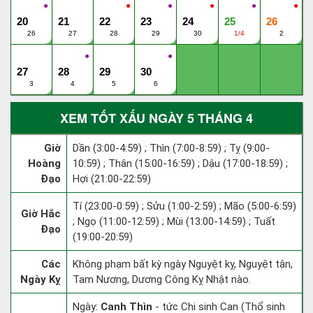
●
●
●
●
●
●
20
21
22
23
24
25
26
26
27
28
29
30
1/4
2
●
●
27
28
29
30
3
4
5
6
XEM TỐT XẤU NGÀY 5 THÁNG 4
Giờ
Dần (3:00-4:59) ; Thìn (7:00-8:59) ; Tỵ (9:00-
Hoàng
10:59) ; Thân (15:00-16:59) ; Dậu (17:00-18:59) ;
Đạo
Hợi (21:00-22:59)
Tí (23:00-0:59) ; Sửu (1:00-2:59) ; Mão (5:00-6:59)
Giờ Hắc
; Ngọ (11:00-12:59) ; Mùi (13:00-14:59) ; Tuất
Đạo
(19:00-20:59)
Các
Không phạm bất kỳ ngày Nguyệt kỵ, Nguyệt tận,
Ngày Kỵ
Tam Nương, Dương Công Kỵ Nhật nào.
Ngày:
Canh Thìn
- tức Chi sinh Can (Thổ sinh