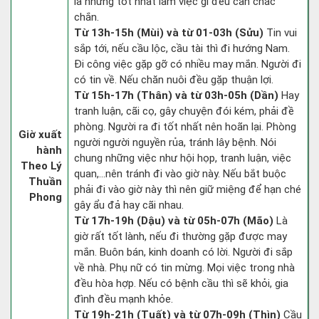
la nhưng tốt nhất làm việc gì đều cần chắc
chắn.
Từ 13h-15h (Mùi) và từ 01-03h (Sửu)
Tin vui
sắp tới, nếu cầu lộc, cầu tài thì đi hướng Nam.
Đi công việc gặp gỡ có nhiều may mắn. Người đi
có tin về. Nếu chăn nuôi đều gặp thuận lợi.
Từ 15h-17h (Thân) và từ 03h-05h (Dần)
Hay
tranh luận, cãi cọ, gây chuyện đói kém, phải đề
phòng. Người ra đi tốt nhất nên hoãn lại. Phòng
Giờ xuất
người người nguyền rủa, tránh lây bệnh. Nói
hành
chung những việc như hội họp, tranh luận, việc
Theo Lý
quan,…nên tránh đi vào giờ này. Nếu bắt buộc
Thuần
phải đi vào giờ này thì nên giữ miệng để hạn ché
Phong
gây ẩu đả hay cãi nhau.
Từ 17h-19h (Dậu) và từ 05h-07h (Mão)
Là
giờ rất tốt lành, nếu đi thường gặp được may
mắn. Buôn bán, kinh doanh có lời. Người đi sắp
về nhà. Phụ nữ có tin mừng. Mọi việc trong nhà
đều hòa hợp. Nếu có bệnh cầu thì sẽ khỏi, gia
đình đều mạnh khỏe.
Từ 19h-21h (Tuất) và từ 07h-09h (Thìn)
Cầu