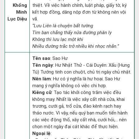
Khổng
thiệt. Về việc hành chính, luật pháp, giấy tờ, ký
Minh
kết hợp đồng, dâng nộp đơn từ không nên vội
Lục Diệu
vã.
“Lưu Liên là chuyện bất tường
Tìm bạn chẳng thấy nửa đường phân ly
Không thì lưu lạc một khi
Nhiều đường trắc trở nhiều khi nhọc nhằn.”
Tên sao
: Sao Hư
Tên ngày
: Hư Nhật Thử - Cái Duyên: Xấu (Hung
Tú) Tướng tinh con chuột, chủ trị ngày chủ nhật.
Nên làm
: Hư có ý nghĩa là hư hoại. Sao Hư
mang ý nghĩa không có việc chi hợp.
Kiêng cữ
: Tạo tác khởi công trăm việc đều
không may. Nhất là việc xây cất nhà cửa, khai
trương, cưới gả, trổ cửa, đào kênh rạch hay
tháo nước. Vì vậy, nếu quý bạn muốn tiến hành
các việc động thổ, xây cất nhà, cưới hỏi,... nên
chọn một ngày đại cát khác để thực hiện.
Ngoại lệ
: