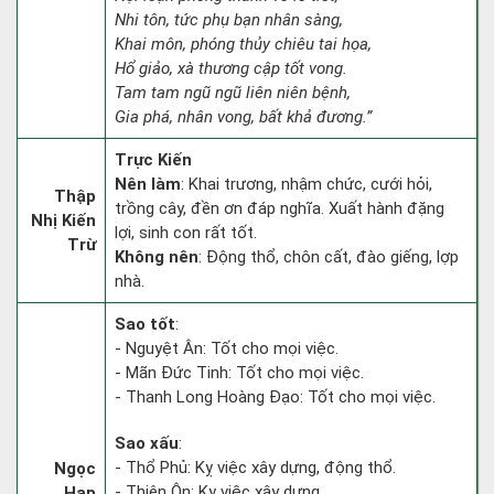
Nhi tôn, tức phụ bạn nhân sàng,
Khai môn, phóng thủy chiêu tai họa,
Hổ giảo, xà thương cập tốt vong.
Tam tam ngũ ngũ liên niên bệnh,
Gia phá, nhân vong, bất khả đương.”
Trực Kiến
Nên làm
: Khai trương, nhậm chức, cưới hỏi,
Thập
trồng cây, đền ơn đáp nghĩa. Xuất hành đặng
Nhị Kiến
lợi, sinh con rất tốt.
Trừ
Không nên
: Động thổ, chôn cất, đào giếng, lợp
nhà.
Sao tốt
:
- Nguyệt Ân: Tốt cho mọi việc.
- Mãn Đức Tinh: Tốt cho mọi việc.
- Thanh Long Hoàng Đạo: Tốt cho mọi việc.
Sao xấu
:
- Thổ Phủ: Kỵ việc xây dựng, động thổ.
Ngọc
- Thiên Ôn: Kỵ việc xây dựng.
Hạp