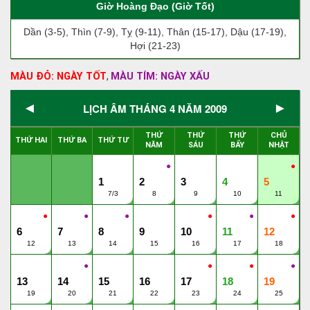
Giờ Hoàng Đạo (Giờ Tốt)
Dần (3-5), Thìn (7-9), Tỵ (9-11), Thân (15-17), Dậu (17-19),
Hợi (21-23)
MÀU ĐỎ: NGÀY TỐT
MÀU TÍM: NGÀY XẤU
,
◄
►
LỊCH ÂM THÁNG 4 NĂM 2009
THỨ
THỨ
THỨ
CHỦ
THỨ HAI
THỨ BA
THỨ TƯ
NĂM
SÁU
BẨY
NHẬT
●
●
1
2
3
4
5
7/3
8
9
10
11
●
●
●
●
●
●
6
7
8
9
10
11
12
12
13
14
15
16
17
18
●
●
●
●
13
14
15
16
17
18
19
19
20
21
22
23
24
25