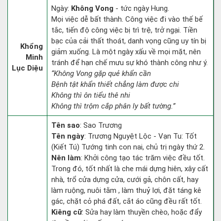
Ngày:
Không Vong
- tức ngày Hung.
Mọi việc dễ bất thành. Công việc đi vào thế bế
tắc, tiến độ công việc bị trì trệ, trở ngại. Tiền
bạc của cải thất thoát, danh vọng cũng uy tín bị
Khổng
giảm xuống. Là một ngày xấu về mọi mặt, nên
Minh
tránh để hạn chế mưu sự khó thành công như ý.
Lục Diệu
“Không Vong gặp quẻ khẩn cần
Bệnh tật khẩn thiết chẳng làm được chi
Không thì ôn tiểu thê nhi
Không thì trộm cắp phân ly bất tường.”
Tên sao
: Sao Trương
Tên ngày
: Trương Nguyệt Lộc - Vạn Tu: Tốt
(Kiết Tú) Tướng tinh con nai, chủ trị ngày thứ 2.
Nên làm
: Khởi công tạo tác trăm việc đều tốt.
Trong đó, tốt nhất là che mái dựng hiên, xây cất
nhà, trổ cửa dựng cửa, cưới gả, chôn cất, hay
làm ruộng, nuôi tằm , làm thuỷ lợi, đặt táng kê
gác, chặt cỏ phá đất, cắt áo cũng đều rất tốt.
Kiêng cữ
: Sửa hay làm thuyền chèo, hoặc đẩy