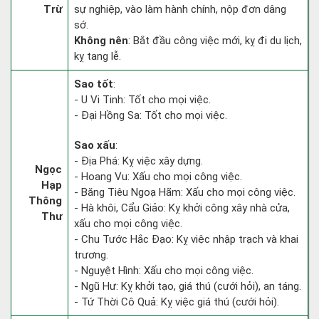
Trừ
sự nghiệp, vào làm hành chính, nộp đơn dâng
sớ.
Không nên
: Bắt đầu công việc mới, kỵ đi du lịch,
kỵ tang lễ.
Sao tốt
:
- U Vi Tinh: Tốt cho mọi việc.
- Đại Hồng Sa: Tốt cho mọi việc.
Sao xấu
:
- Địa Phá: Kỵ việc xây dựng.
Ngọc
- Hoang Vu: Xấu cho mọi công việc.
Hạp
- Băng Tiêu Ngoạ Hãm: Xấu cho mọi công việc.
Thông
- Hà khôi, Cẩu Giảo: Kỵ khởi công xây nhà cửa,
Thư
xấu cho mọi công việc.
- Chu Tước Hắc Đạo: Kỵ việc nhập trạch và khai
trương.
- Nguyệt Hình: Xấu cho mọi công việc.
- Ngũ Hư: Kỵ khởi tạo, giá thú (cưới hỏi), an táng.
- Tứ Thời Cô Quả: Kỵ việc giá thú (cưới hỏi).