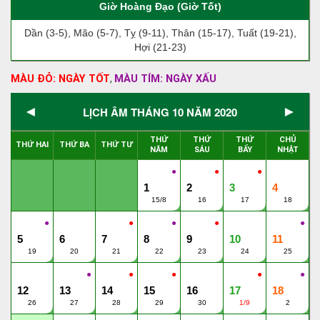
Giờ Hoàng Đạo (Giờ Tốt)
Dần (3-5), Mão (5-7), Tỵ (9-11), Thân (15-17), Tuất (19-21),
Hợi (21-23)
MÀU ĐỎ: NGÀY TỐT
MÀU TÍM: NGÀY XẤU
,
◄
►
LỊCH ÂM THÁNG 10 NĂM 2020
THỨ
THỨ
THỨ
CHỦ
THỨ HAI
THỨ BA
THỨ TƯ
NĂM
SÁU
BẨY
NHẬT
●
●
●
1
2
3
4
15/8
16
17
18
●
●
●
●
●
5
6
7
8
9
10
11
19
20
21
22
23
24
25
●
●
●
●
●
12
13
14
15
16
17
18
26
27
28
29
30
1/9
2