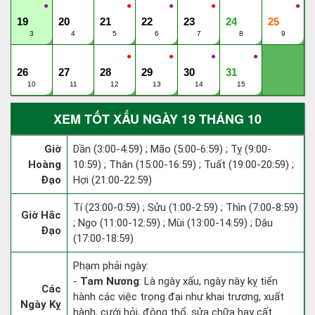
●
●
●
●
●
19
20
21
22
23
24
25
3
4
5
6
7
8
9
●
●
●
●
26
27
28
29
30
31
10
11
12
13
14
15
XEM TỐT XẤU NGÀY 19 THÁNG 10
Giờ
Dần (3:00-4:59) ; Mão (5:00-6:59) ; Tỵ (9:00-
Hoàng
10:59) ; Thân (15:00-16:59) ; Tuất (19:00-20:59) ;
Đạo
Hợi (21:00-22:59)
Tí (23:00-0:59) ; Sửu (1:00-2:59) ; Thìn (7:00-8:59)
Giờ Hắc
; Ngọ (11:00-12:59) ; Mùi (13:00-14:59) ; Dậu
Đạo
(17:00-18:59)
Phạm phải ngày:
-
Tam Nương
: Là ngày xấu, ngày này kỵ tiến
Các
hành các việc trọng đại như khai trương, xuất
Ngày Kỵ
hành, cưới hỏi, động thổ, sửa chữa hay cất