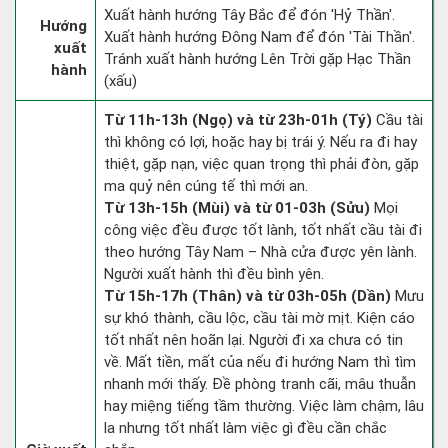
Xuất hành hướng Tây Bắc để đón 'Hỷ Thần'.
Hướng
Xuất hành hướng Đông Nam để đón 'Tài Thần'.
xuất
Tránh xuất hành hướng Lên Trời gặp Hạc Thần
hành
(xấu)
Từ 11h-13h (Ngọ) và từ 23h-01h (Tý)
Cầu tài
thì không có lợi, hoặc hay bị trái ý. Nếu ra đi hay
thiệt, gặp nạn, việc quan trọng thì phải đòn, gặp
ma quỷ nên cúng tế thì mới an.
Từ 13h-15h (Mùi) và từ 01-03h (Sửu)
Mọi
công việc đều được tốt lành, tốt nhất cầu tài đi
theo hướng Tây Nam – Nhà cửa được yên lành.
Người xuất hành thì đều bình yên.
Từ 15h-17h (Thân) và từ 03h-05h (Dần)
Mưu
sự khó thành, cầu lộc, cầu tài mờ mịt. Kiện cáo
tốt nhất nên hoãn lại. Người đi xa chưa có tin
về. Mất tiền, mất của nếu đi hướng Nam thì tìm
nhanh mới thấy. Đề phòng tranh cãi, mâu thuẫn
hay miệng tiếng tầm thường. Việc làm chậm, lâu
la nhưng tốt nhất làm việc gì đều cần chắc