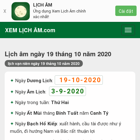
LỊCH ÂM
X
Ứng dụng Xem Lịch Âm chính
Cài đặt
xác nhất!
XEM LỊCH ÂM.com
Toggl
navig
Lịch âm ngày 19 tháng 10 năm 2020
lịch vạn niên ngày 19 tháng 10 năm 2020
19-10-2020
Ngày
Dương Lịch
:
3-9-2020
Ngày
Âm Lịch
:
Ngày trong tuần:
Thứ Hai
Ngày
Ất Mùi
tháng
Bính Tuất
năm
Canh Tý
Ngày
Bạch Hổ Kiếp
: xuất hành, cầu tài được như ý
muốn, đi hướng Nam và Bắc rất thuận lợi