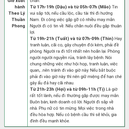
Giờ xuất
chắn.
hành
Từ 17h-19h (Dậu) và từ 05h-07h (Mão)
Tin
Theo Lý
vui sắp tới, nếu cầu lộc, cầu tài thì đi hướng
Thuần
Nam. Đi công việc gặp gỡ có nhiều may mắn.
Phong
Người đi có tin về. Nếu chăn nuôi đều gặp thuận
lợi.
Từ 19h-21h (Tuất) và từ 07h-09h (Thìn)
Hay
tranh luận, cãi cọ, gây chuyện đói kém, phải đề
phòng. Người ra đi tốt nhất nên hoãn lại. Phòng
người người nguyền rủa, tránh lây bệnh. Nói
chung những việc như hội họp, tranh luận, việc
quan,…nên tránh đi vào giờ này. Nếu bắt buộc
phải đi vào giờ này thì nên giữ miệng để hạn ché
gây ẩu đả hay cãi nhau.
Từ 21h-23h (Hợi) và từ 09h-11h (Tị)
Là giờ
rất tốt lành, nếu đi thường gặp được may mắn.
Buôn bán, kinh doanh có lời. Người đi sắp về
nhà. Phụ nữ có tin mừng. Mọi việc trong nhà
đều hòa hợp. Nếu có bệnh cầu thì sẽ khỏi, gia
đình đều mạnh khỏe.