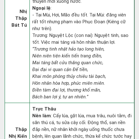
thuyền mới xuống nước.
Ngoại lệ
:
Nhị
- Tại Mùi, Hợi, Mão đều tốt. Tại Mùi: đăng viên
Thập
rất tốt nhưng phạm vào Phục Đoạn (Kiêng cữ
Bát Tú
như trên).
Trương: Nguyệt Lộc (con nai): Nguyệt tinh, sao
tốt. Việc mai táng và hôn nhân thuận lợi.
“Trương tinh nhật hảo tạo long hiên,
Niên niên tiện kiến tiến trang điền,
Mai táng bất cửu thăng quan chức,
Đại đại vi quan cận Đế tiền,
Khai môn phóng thủy chiêu tài bạch,
Hôn nhân hòa hợp, phúc miên miên.
Điền tàm đại lợi, thương khố mãn,
Bách ban lợi ý, tự an nhiên.”
Trực Thâu
Nên làm
: Cấy lúa, gặt lúa, mua trâu, nuôi tằm, đi
săn thú cá, tu sửa cây cối. Động thổ, san nền
Thập
đắp nền, nữ nhân khởi ngày uống thuốc chưa
Nhị Kiến
bệnh, lên quan lãnh chức, thừa kế chức tước hay