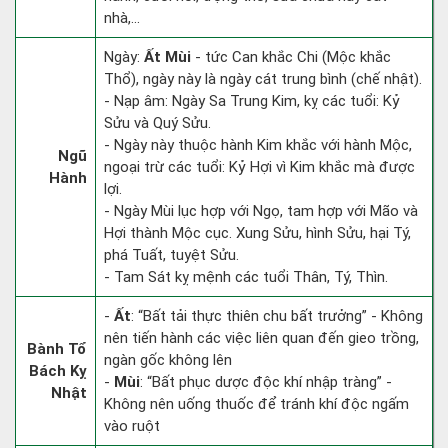
nhà,...
Ngày:
Ất Mùi
- tức Can khắc Chi (Mộc khắc
Thổ), ngày này là ngày cát trung bình (chế nhật).
- Nạp âm: Ngày Sa Trung Kim, kỵ các tuổi: Kỷ
Sửu và Quý Sửu.
- Ngày này thuộc hành Kim khắc với hành Mộc,
Ngũ
ngoại trừ các tuổi: Kỷ Hợi vì Kim khắc mà được
Hành
lợi.
- Ngày Mùi lục hợp với Ngọ, tam hợp với Mão và
Hợi thành Mộc cục. Xung Sửu, hình Sửu, hại Tý,
phá Tuất, tuyệt Sửu.
- Tam Sát kỵ mệnh các tuổi Thân, Tý, Thìn.
-
Ất
: “Bất tải thực thiên chu bất trưởng” - Không
nên tiến hành các việc liên quan đến gieo trồng,
Bành Tổ
ngàn gốc không lên
Bách Kỵ
-
Mùi
: “Bất phục dược độc khí nhập tràng” -
Nhật
Không nên uống thuốc để tránh khí độc ngấm
vào ruột