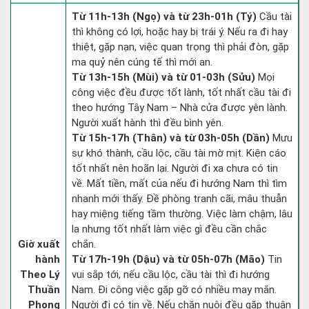
Từ 11h-13h (Ngọ) và từ 23h-01h (Tý)
Cầu tài
thì không có lợi, hoặc hay bị trái ý. Nếu ra đi hay
thiệt, gặp nạn, việc quan trọng thì phải đòn, gặp
ma quỷ nên cúng tế thì mới an.
Từ 13h-15h (Mùi) và từ 01-03h (Sửu)
Mọi
công việc đều được tốt lành, tốt nhất cầu tài đi
theo hướng Tây Nam – Nhà cửa được yên lành.
Người xuất hành thì đều bình yên.
Từ 15h-17h (Thân) và từ 03h-05h (Dần)
Mưu
sự khó thành, cầu lộc, cầu tài mờ mịt. Kiện cáo
tốt nhất nên hoãn lại. Người đi xa chưa có tin
về. Mất tiền, mất của nếu đi hướng Nam thì tìm
nhanh mới thấy. Đề phòng tranh cãi, mâu thuẫn
hay miệng tiếng tầm thường. Việc làm chậm, lâu
la nhưng tốt nhất làm việc gì đều cần chắc
Giờ xuất
chắn.
hành
Từ 17h-19h (Dậu) và từ 05h-07h (Mão)
Tin
Theo Lý
vui sắp tới, nếu cầu lộc, cầu tài thì đi hướng
Thuần
Nam. Đi công việc gặp gỡ có nhiều may mắn.
Phong
Người đi có tin về. Nếu chăn nuôi đều gặp thuận