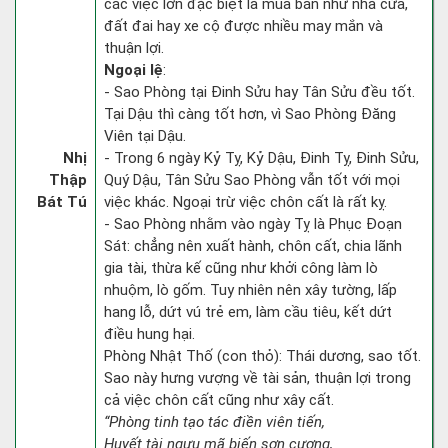
các việc lớn đặc biệt là mua bán như nhà cửa,
đất đai hay xe cộ được nhiều may mắn và
thuận lợi.
Ngoại lệ
:
- Sao Phòng tại Đinh Sửu hay Tân Sửu đều tốt.
Tại Dậu thì càng tốt hơn, vì Sao Phòng Đăng
Viên tại Dậu.
Nhị
- Trong 6 ngày Kỷ Tỵ, Kỷ Dậu, Đinh Tỵ, Đinh Sửu,
Thập
Quý Dậu, Tân Sửu Sao Phòng vẫn tốt với mọi
Bát Tú
việc khác. Ngoại trừ việc chôn cất là rất kỵ.
- Sao Phòng nhằm vào ngày Tỵ là Phục Đoạn
Sát: chẳng nên xuất hành, chôn cất, chia lãnh
gia tài, thừa kế cũng như khởi công làm lò
nhuộm, lò gốm. Tuy nhiên nên xây tường, lấp
hang lỗ, dứt vú trẻ em, làm cầu tiêu, kết dứt
điều hung hại.
Phòng Nhật Thố (con thỏ): Thái dương, sao tốt.
Sao này hưng vượng về tài sản, thuận lợi trong
cả việc chôn cất cũng như xây cất.
“Phòng tinh tạo tác điền viên tiến,
Huyết tài ngưu mã biến sơn cương,