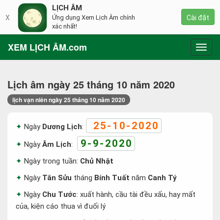
LỊCH ÂM
X
Ứng dụng Xem Lịch Âm chính
Cài đặt
xác nhất!
XEM LỊCH ÂM.com
Toggl
navig
Lịch âm ngày 25 tháng 10 năm 2020
lịch vạn niên ngày 25 tháng 10 năm 2020
25-10-2020
Ngày
Dương Lịch
:
9-9-2020
Ngày
Âm Lịch
:
Ngày trong tuần:
Chủ Nhật
Ngày
Tân Sửu
tháng
Bính Tuất
năm
Canh Tý
Ngày
Chu Tước
: xuất hành, cầu tài đều xấu, hay mất
của, kiện cáo thua vì đuối lý