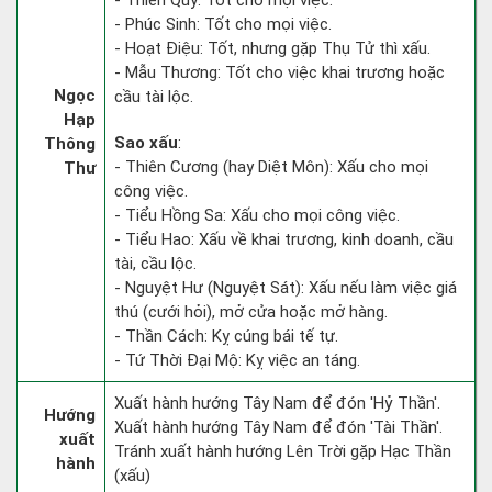
- Thiên Quý: Tốt cho mọi việc.
- Phúc Sinh: Tốt cho mọi việc.
- Hoạt Điệu: Tốt, nhưng gặp Thụ Tử thì xấu.
- Mẫu Thương: Tốt cho việc khai trương hoặc
Ngọc
cầu tài lộc.
Hạp
Sao xấu
:
Thông
- Thiên Cương (hay Diệt Môn): Xấu cho mọi
Thư
công việc.
- Tiểu Hồng Sa: Xấu cho mọi công việc.
- Tiểu Hao: Xấu về khai trương, kinh doanh, cầu
tài, cầu lộc.
- Nguyệt Hư (Nguyệt Sát): Xấu nếu làm việc giá
thú (cưới hỏi), mở cửa hoặc mở hàng.
- Thần Cách: Kỵ cúng bái tế tự.
- Tứ Thời Đại Mộ: Kỵ việc an táng.
Xuất hành hướng Tây Nam để đón 'Hỷ Thần'.
Hướng
Xuất hành hướng Tây Nam để đón 'Tài Thần'.
xuất
Tránh xuất hành hướng Lên Trời gặp Hạc Thần
hành
(xấu)