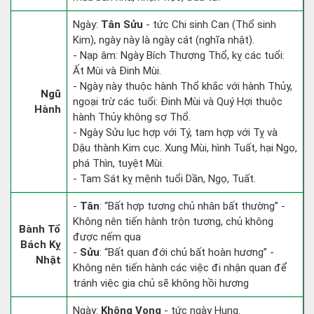
Ngày:
Tân Sửu
- tức Chi sinh Can (Thổ sinh
Kim), ngày này là ngày cát (nghĩa nhật).
- Nạp âm: Ngày Bích Thượng Thổ, kỵ các tuổi:
Ất Mùi và Đinh Mùi.
- Ngày này thuộc hành Thổ khắc với hành Thủy,
Ngũ
ngoại trừ các tuổi: Đinh Mùi và Quý Hợi thuộc
Hành
hành Thủy không sợ Thổ.
- Ngày Sửu lục hợp với Tý, tam hợp với Tỵ và
Dậu thành Kim cục. Xung Mùi, hình Tuất, hại Ngọ,
phá Thìn, tuyệt Mùi.
- Tam Sát kỵ mệnh tuổi Dần, Ngọ, Tuất.
-
Tân
: “Bất hợp tương chủ nhân bất thường” -
Không nên tiến hành trộn tương, chủ không
Bành Tổ
được nếm qua
Bách Kỵ
-
Sửu
: “Bất quan đới chủ bất hoàn hương” -
Nhật
Không nên tiến hành các việc đi nhận quan để
tránh việc gia chủ sẽ không hồi hương
Ngày:
Không Vong
- tức ngày Hung.