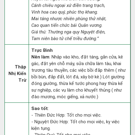
Cánh chiêu ngoại xứ điền trang trạch,
Vinh hoa cao quý, phúc thọ khang.
Mai táng nhược nhiên phùng thử nhật,
Cao quan tiến chức bái Quân vương.
Giá thú: Thường nga quy Nguyệt điện,
Tam niên bào tử chế triều đường.”
Trực Bình
Nên làm
: Nhập vào kho, đặt táng, gắn cửa, kê
gác, đặt yên chỗ máy, sửa chữa làm tàu, khai
Thập
trương tàu thuyền, các việc bồi đắp thêm ( như
Nhị Kiến
bồi bùn, đắp đất, lót đá, xây bờ kè.) Lót giường
Trừ
đóng giường, thừa kế tước phong hay thừa kế
sự nghiệp, các vụ làm cho khuyết thủng ( như
đào mương, móc giếng, xả nước.)
Sao tốt
:
- Thiên Đức Hợp: Tốt cho mọi việc.
- Nguyệt Đức Hợp: Tốt cho mọi việc, kỵ việc
kiện tụng.