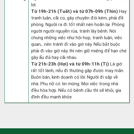
lợi.
Từ 19h-21h (Tuất) và từ 07h-09h (Thìn)
Hay
tranh luận, cãi cọ, gây chuyện đói kém, phải đề
phòng. Người ra đi tốt nhất nên hoãn lại. Phòng
người người nguyền rủa, tránh lây bệnh. Nói
chung những việc như hội họp, tranh luận, việc
quan,…nên tránh đi vào giờ này. Nếu bắt buộc
phải đi vào giờ này thì nên giữ miệng để hạn ché
gây ẩu đả hay cãi nhau.
Từ 21h-23h (Hợi) và từ 09h-11h (Tị)
Là giờ
rất tốt lành, nếu đi thường gặp được may mắn.
Buôn bán, kinh doanh có lời. Người đi sắp về
nhà. Phụ nữ có tin mừng. Mọi việc trong nhà
đều hòa hợp. Nếu có bệnh cầu thì sẽ khỏi, gia
đình đều mạnh khỏe.