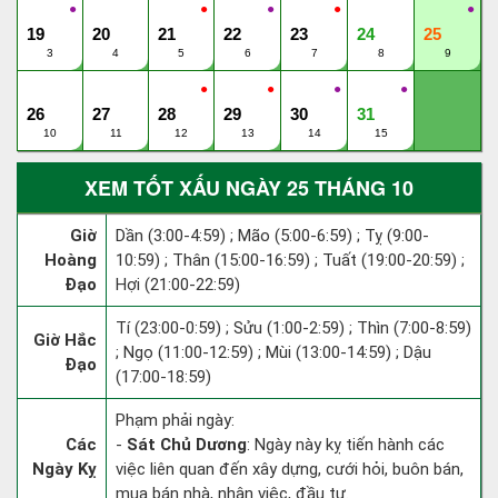
●
●
●
●
●
19
20
21
22
23
24
25
3
4
5
6
7
8
9
●
●
●
●
26
27
28
29
30
31
10
11
12
13
14
15
XEM TỐT XẤU NGÀY 25 THÁNG 10
Giờ
Dần (3:00-4:59) ; Mão (5:00-6:59) ; Tỵ (9:00-
Hoàng
10:59) ; Thân (15:00-16:59) ; Tuất (19:00-20:59) ;
Đạo
Hợi (21:00-22:59)
Tí (23:00-0:59) ; Sửu (1:00-2:59) ; Thìn (7:00-8:59)
Giờ Hắc
; Ngọ (11:00-12:59) ; Mùi (13:00-14:59) ; Dậu
Đạo
(17:00-18:59)
Phạm phải ngày:
Các
-
Sát Chủ Dương
: Ngày này kỵ tiến hành các
Ngày Kỵ
việc liên quan đến xây dựng, cưới hỏi, buôn bán,
mua bán nhà, nhận việc, đầu tư.