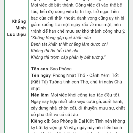
Mọi việc dễ bất thành. Công việc đi vào thế bế
tắc, tiến độ công việc bị trì trệ, trở ngại. Tiền
bạc của cải thất thoát, danh vọng cũng uy tín bị
Khổng
giảm xuống. Là một ngày xấu về mọi mặt, nên
Minh
tránh để hạn chế mưu sự khó thành công như ý.
Lục Diệu
“Không Vong gặp quẻ khẩn cần
Bệnh tật khẩn thiết chẳng làm được chi
Không thì ôn tiểu thê nhi
Không thì trộm cắp phân ly bất tường.”
Tên sao
: Sao Phòng
Tên ngày
: Phòng Nhật Thố - Cảnh Yêm: Tốt
(Kiết Tú) Tướng tinh con Thỏ, chủ trị ngày Chủ
nhật.
Nên làm
: Mọi việc khởi công tạo tác đều tốt.
Ngày này hợp nhất cho việc cưới gả, xuất hành,
xây dựng nhà, chôn cất, đi thuyền, mưu sự, chặt
cỏ phá đất và cả cắt áo.
Kiêng cữ
: Sao Phòng là Đại Kiết Tinh nên không
kỵ bất kỳ việc gì. Vì vậy, ngày này nên tiến hành