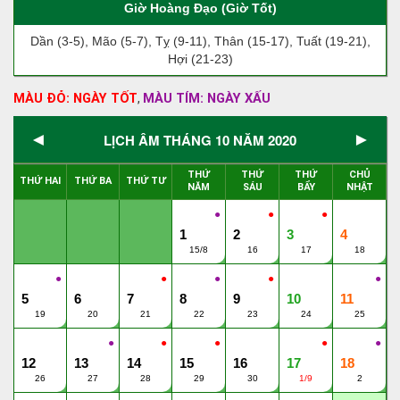
Giờ Hoàng Đạo (Giờ Tốt)
Dần (3-5), Mão (5-7), Tỵ (9-11), Thân (15-17), Tuất (19-21),
Hợi (21-23)
MÀU ĐỎ: NGÀY TỐT
MÀU TÍM: NGÀY XẤU
,
◄
►
LỊCH ÂM THÁNG 10 NĂM 2020
THỨ
THỨ
THỨ
CHỦ
THỨ HAI
THỨ BA
THỨ TƯ
NĂM
SÁU
BẨY
NHẬT
●
●
●
1
2
3
4
15/8
16
17
18
●
●
●
●
●
5
6
7
8
9
10
11
19
20
21
22
23
24
25
●
●
●
●
●
12
13
14
15
16
17
18
26
27
28
29
30
1/9
2