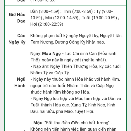
Đạo
(17:00-18:59)
Dần (3:00-4:59) ; Thìn (7:00-8:59) ; Tỵ (9:00-
Giờ Hắc
10:59) ; Mùi (13:00-14:59) ; Tuất (19:00-20:59) ;
Đạo
Hợi (21:00-22:59)
Các
Không phạm bất kỳ ngày Nguyệt kỵ, Nguyệt tận,
Ngày Kỵ
Tam Nương, Dương Công Kỵ Nhật nào.
Ngày:
Mậu Ngọ
- tức Chi sinh Can (Hỏa sinh
Thổ), ngày này là ngày cát (nghĩa nhật).
- Nạp âm: Ngày Thiên Thượng Hỏa, kỵ các tuổi:
Nhâm Tý và Giáp Tý.
Ngũ
- Ngày này thuộc hành Hỏa khắc với hành Kim,
Hành
ngoại trừ các tuổi: Nhâm Thân và Giáp Ngọ
thuộc hành Kim không sợ Hỏa.
- Ngày Ngọ lục hợp với Mùi, tam hợp với Dần và
Tuất thành Hỏa cục. Xung Tý, hình Ngọ, hình
Dậu, hại Sửu, phá Mão, tuyệt Hợi.
-
Mậu
: “Bất thụ điền điền chủ bất tường” -
Không nên tiến hành việc liên quan đến nhận