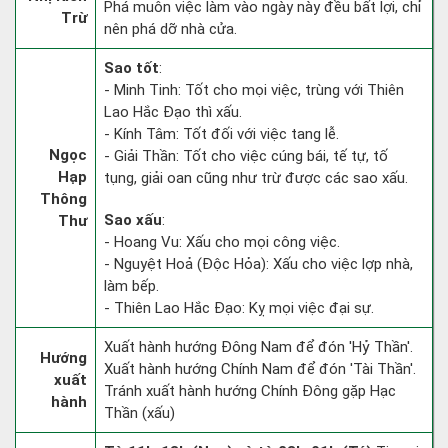
Phá muôn việc làm vào ngày này đều bất lợi, chỉ
Trừ
nên phá dỡ nhà cửa.
Sao tốt
:
- Minh Tinh: Tốt cho mọi việc, trùng với Thiên
Lao Hắc Đạo thì xấu.
- Kính Tâm: Tốt đối với việc tang lễ.
Ngọc
- Giải Thần: Tốt cho việc cúng bái, tế tự, tố
Hạp
tụng, giải oan cũng như trừ được các sao xấu.
Thông
Sao xấu
:
Thư
- Hoang Vu: Xấu cho mọi công việc.
- Nguyệt Hoả (Độc Hỏa): Xấu cho việc lợp nhà,
làm bếp.
- Thiên Lao Hắc Đạo: Kỵ mọi việc đại sự.
Xuất hành hướng Đông Nam để đón 'Hỷ Thần'.
Hướng
Xuất hành hướng Chính Nam để đón 'Tài Thần'.
xuất
Tránh xuất hành hướng Chính Đông gặp Hạc
hành
Thần (xấu)