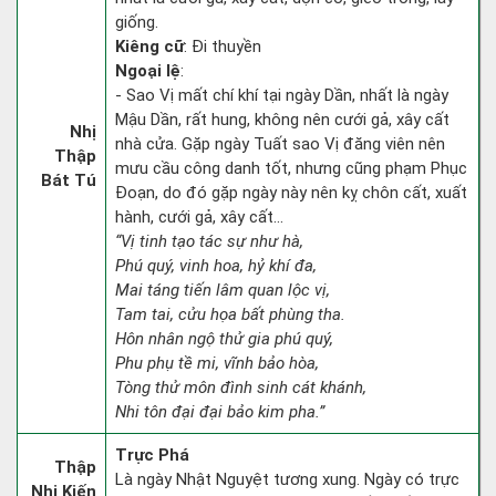
giống.
Kiêng cữ
: Đi thuyền
Ngoại lệ
:
- Sao Vị mất chí khí tại ngày Dần, nhất là ngày
Mậu Dần, rất hung, không nên cưới gả, xây cất
Nhị
nhà cửa. Gặp ngày Tuất sao Vị đăng viên nên
Thập
mưu cầu công danh tốt, nhưng cũng phạm Phục
Bát Tú
Đoạn, do đó gặp ngày này nên kỵ chôn cất, xuất
hành, cưới gả, xây cất...
“Vị tinh tạo tác sự như hà,
Phú quý, vinh hoa, hỷ khí đa,
Mai táng tiến lâm quan lộc vị,
Tam tai, cửu họa bất phùng tha.
Hôn nhân ngộ thử gia phú quý,
Phu phụ tề mi, vĩnh bảo hòa,
Tòng thử môn đình sinh cát khánh,
Nhi tôn đại đại bảo kim pha.”
Trực Phá
Thập
Là ngày Nhật Nguyệt tương xung. Ngày có trực
Nhị Kiến