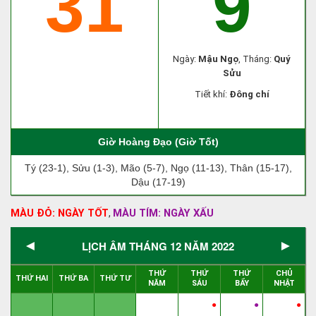
31
9
Ngày:
Mậu Ngọ
, Tháng:
Quý
Sửu
Tiết khí:
Đông chí
Giờ Hoàng Đạo (Giờ Tốt)
Tý (23-1), Sửu (1-3), Mão (5-7), Ngọ (11-13), Thân (15-17),
Dậu (17-19)
MÀU ĐỎ: NGÀY TỐT
MÀU TÍM: NGÀY XẤU
,
◄
►
LỊCH ÂM THÁNG 12 NĂM 2022
THỨ
THỨ
THỨ
CHỦ
THỨ HAI
THỨ BA
THỨ TƯ
NĂM
SÁU
BẨY
NHẬT
●
●
●