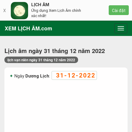
LỊCH ÂM
X
Ứng dụng Xem Lịch Âm chính
Cài đặt
xác nhất!
XEM LỊCH ÂM.com
Toggl
navig
Lịch âm ngày 31 tháng 12 năm 2022
lịch vạn niên ngày 31 tháng 12 năm 2022
31-12-2022
Ngày
Dương Lịch
: