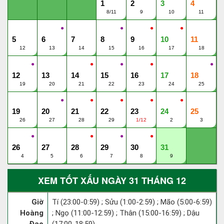
1
2
3
4
8/11
9
10
11
●
●
●
●
5
6
7
8
9
10
11
12
13
14
15
16
17
18
●
●
●
●
●
12
13
14
15
16
17
18
19
20
21
22
23
24
25
●
●
●
●
●
19
20
21
22
23
24
25
26
27
28
29
1/12
2
3
●
●
●
●
26
27
28
29
30
31
4
5
6
7
8
9
XEM TỐT XẤU NGÀY 31 THÁNG 12
Giờ
Tí (23:00-0:59) ; Sửu (1:00-2:59) ; Mão (5:00-6:59)
Hoàng
; Ngọ (11:00-12:59) ; Thân (15:00-16:59) ; Dậu