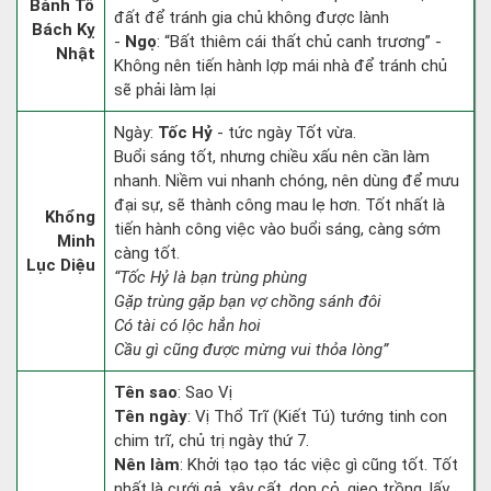
Bành Tổ
đất để tránh gia chủ không được lành
Bách Kỵ
-
Ngọ
: “Bất thiêm cái thất chủ canh trương” -
Nhật
Không nên tiến hành lợp mái nhà để tránh chủ
sẽ phải làm lại
Ngày:
Tốc Hỷ
- tức ngày Tốt vừa.
Buổi sáng tốt, nhưng chiều xấu nên cần làm
nhanh. Niềm vui nhanh chóng, nên dùng để mưu
đại sự, sẽ thành công mau lẹ hơn. Tốt nhất là
Khổng
tiến hành công việc vào buổi sáng, càng sớm
Minh
càng tốt.
Lục Diệu
“Tốc Hỷ là bạn trùng phùng
Gặp trùng gặp bạn vợ chồng sánh đôi
Có tài có lộc hẳn hoi
Cầu gì cũng được mừng vui thỏa lòng”
Tên sao
: Sao Vị
Tên ngày
: Vị Thổ Trĩ (Kiết Tú) tướng tinh con
chim trĩ, chủ trị ngày thứ 7.
Nên làm
: Khởi tạo tạo tác việc gì cũng tốt. Tốt
nhất là cưới gả, xây cất, dọn cỏ, gieo trồng, lấy