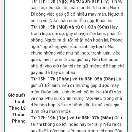
Từ 11h-13h (Ngọ) và từ 23h-01h (Tý)
Tin vui
sắp tới, nếu cầu lộc, cầu tài thì đi hướng Nam.
Đi công việc gặp gỡ có nhiều may mắn. Người đi
có tin về. Nếu chăn nuôi đều gặp thuận lợi.
Từ 13h-15h (Mùi) và từ 01-03h (Sửu)
Hay
tranh luận, cãi cọ, gây chuyện đói kém, phải đề
phòng. Người ra đi tốt nhất nên hoãn lại. Phòng
người người nguyền rủa, tránh lây bệnh. Nói
chung những việc như hội họp, tranh luận, việc
quan,…nên tránh đi vào giờ này. Nếu bắt buộc
phải đi vào giờ này thì nên giữ miệng để hạn ché
gây ẩu đả hay cãi nhau.
Từ 15h-17h (Thân) và từ 03h-05h (Dần)
Là
giờ rất tốt lành, nếu đi thường gặp được may
mắn. Buôn bán, kinh doanh có lời. Người đi sắp
Giờ xuất
về nhà. Phụ nữ có tin mừng. Mọi việc trong nhà
hành
đều hòa hợp. Nếu có bệnh cầu thì sẽ khỏi, gia
Theo Lý
đình đều mạnh khỏe.
Thuần
Từ 17h-19h (Dậu) và từ 05h-07h (Mão)
Cầu
Phong
tài thì không có lợi, hoặc hay bị trái ý. Nếu ra đi
hay thiệt, gặp nạn, việc quan trọng thì phải đòn,