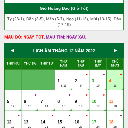
Giờ Hoàng Đạo (Giờ Tốt)
Tý (23-1), Dần (3-5), Mão (5-7), Ngọ (11-13), Mùi (13-15), Dậu
(17-19)
MÀU ĐỎ: NGÀY TỐT
MÀU TÍM: NGÀY XẤU
,
◄
►
LỊCH ÂM THÁNG 12 NĂM 2022
THỨ
THỨ
THỨ
CHỦ
THỨ HAI
THỨ BA
THỨ TƯ
NĂM
SÁU
BẨY
NHẬT
●
●
●
1
2
3
4
8/11
9
10
11
●
●
●
●
5
6
7
8
9
10
11
12
13
14
15
16
17
18
●
●
●
●
●
12
13
14
15
16
17
18
19
20
21
22
23
24
25