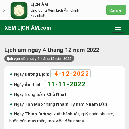
LỊCH ÂM
X
Ứng dụng Xem Lịch Âm chính
Cài đặt
xác nhất!
XEM LỊCH ÂM.com
Toggl
navig
Lịch âm ngày 4 tháng 12 năm 2022
lịch vạn niên ngày 4 tháng 12 năm 2022
4-12-2022
Ngày
Dương Lịch
:
11-11-2022
Ngày
Âm Lịch
:
Ngày trong tuần:
Chủ Nhật
Ngày
Tân Mão
tháng
Nhâm Tý
năm
Nhâm Dần
Ngày
Thiên Đường
: xuất hành tốt, quý nhân phù trợ,
buôn bán may mắn, mọi việc đều như ý