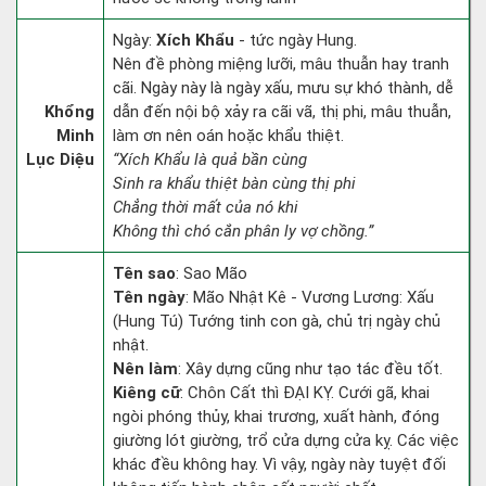
Ngày:
Xích Khẩu
- tức ngày Hung.
Nên đề phòng miệng lưỡi, mâu thuẫn hay tranh
cãi. Ngày này là ngày xấu, mưu sự khó thành, dễ
Khổng
dẫn đến nội bộ xảy ra cãi vã, thị phi, mâu thuẫn,
Minh
làm ơn nên oán hoặc khẩu thiệt.
Lục Diệu
“Xích Khẩu là quả bần cùng
Sinh ra khẩu thiệt bàn cùng thị phi
Chẳng thời mất của nó khi
Không thì chó cắn phân ly vợ chồng.”
Tên sao
: Sao Mão
Tên ngày
: Mão Nhật Kê - Vương Lương: Xấu
(Hung Tú) Tướng tinh con gà, chủ trị ngày chủ
nhật.
Nên làm
: Xây dựng cũng như tạo tác đều tốt.
Kiêng cữ
: Chôn Cất thì ĐẠI KỴ. Cưới gã, khai
ngòi phóng thủy, khai trương, xuất hành, đóng
giường lót giường, trổ cửa dựng cửa kỵ. Các việc
khác đều không hay. Vì vậy, ngày này tuyệt đối