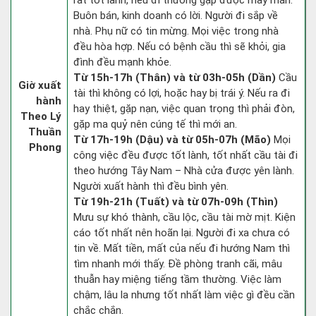
rất tốt lành, nếu đi thường gặp được may mắn.
Buôn bán, kinh doanh có lời. Người đi sắp về
nhà. Phụ nữ có tin mừng. Mọi việc trong nhà
đều hòa hợp. Nếu có bệnh cầu thì sẽ khỏi, gia
đình đều mạnh khỏe.
Từ 15h-17h (Thân) và từ 03h-05h (Dần)
Cầu
Giờ xuất
tài thì không có lợi, hoặc hay bị trái ý. Nếu ra đi
hành
hay thiệt, gặp nạn, việc quan trọng thì phải đòn,
Theo Lý
gặp ma quỷ nên cúng tế thì mới an.
Thuần
Từ 17h-19h (Dậu) và từ 05h-07h (Mão)
Mọi
Phong
công việc đều được tốt lành, tốt nhất cầu tài đi
theo hướng Tây Nam – Nhà cửa được yên lành.
Người xuất hành thì đều bình yên.
Từ 19h-21h (Tuất) và từ 07h-09h (Thìn)
Mưu sự khó thành, cầu lộc, cầu tài mờ mịt. Kiện
cáo tốt nhất nên hoãn lại. Người đi xa chưa có
tin về. Mất tiền, mất của nếu đi hướng Nam thì
tìm nhanh mới thấy. Đề phòng tranh cãi, mâu
thuẫn hay miệng tiếng tầm thường. Việc làm
chậm, lâu la nhưng tốt nhất làm việc gì đều cần
chắc chắn.