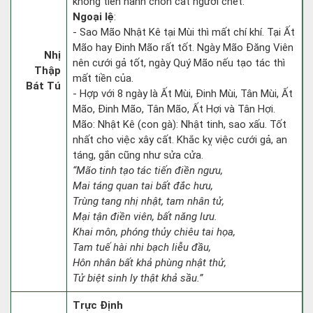
không tiến hành chôn cất người chết.
Ngoại lệ
:
- Sao Mão Nhật Kê tại Mùi thì mất chí khí. Tại Ất
Mão hay Đinh Mão rất tốt. Ngày Mão Đăng Viên
Nhị
nên cưới gả tốt, ngày Quý Mão nếu tạo tác thì
Thập
mất tiền của.
Bát Tú
- Hợp với 8 ngày là Ất Mùi, Đinh Mùi, Tân Mùi, Ất
Mão, Đinh Mão, Tân Mão, Ất Hợi và Tân Hợi.
Mão: Nhật Kê (con gà): Nhật tinh, sao xấu. Tốt
nhất cho việc xây cất. Khắc kỵ việc cưới gả, an
táng, gắn cũng như sửa cửa.
“Mão tinh tạo tác tiến điền ngưu,
Mai táng quan tai bất đắc hưu,
Trùng tang nhị nhật, tam nhân tử,
Mại tận điền viên, bất năng lưu.
Khai môn, phóng thủy chiêu tai họa,
Tam tuế hài nhi bạch liễu đầu,
Hôn nhân bất khả phùng nhật thử,
Tử biệt sinh ly thật khả sầu.”
Trực Định