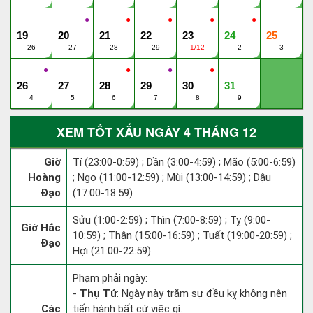
●
●
●
●
●
19
20
21
22
23
24
25
26
27
28
29
1/12
2
3
●
●
●
●
26
27
28
29
30
31
4
5
6
7
8
9
XEM TỐT XẤU NGÀY 4 THÁNG 12
Giờ
Tí (23:00-0:59) ; Dần (3:00-4:59) ; Mão (5:00-6:59)
Hoàng
; Ngọ (11:00-12:59) ; Mùi (13:00-14:59) ; Dậu
Đạo
(17:00-18:59)
Sửu (1:00-2:59) ; Thìn (7:00-8:59) ; Tỵ (9:00-
Giờ Hắc
10:59) ; Thân (15:00-16:59) ; Tuất (19:00-20:59) ;
Đạo
Hợi (21:00-22:59)
Phạm phải ngày:
-
Thụ Tử
: Ngày này trăm sự đều kỵ không nên
Các
tiến hành bất cứ việc gì.