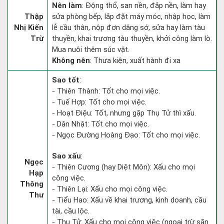
Nên làm
: Động thổ, san nền, đắp nền, làm hay
Thập
sửa phòng bếp, lắp đặt máy móc, nhập học, làm
Nhị Kiến
lễ cầu thân, nộp đơn dâng sớ, sửa hay làm tàu
Trừ
thuyền, khai trương tàu thuyền, khởi công làm lò.
Mua nuôi thêm súc vật.
Không nên
: Thưa kiện, xuất hành đi xa
Sao tốt
:
- Thiên Thành: Tốt cho mọi việc.
- Tuế Hợp: Tốt cho mọi việc.
- Hoạt Điệu: Tốt, nhưng gặp Thụ Tử thì xấu.
- Dân Nhật: Tốt cho mọi việc.
- Ngọc Đường Hoàng Đạo: Tốt cho mọi việc.
Sao xấu
:
Ngọc
- Thiên Cương (hay Diệt Môn): Xấu cho mọi
Hạp
công việc.
Thông
- Thiên Lại: Xấu cho mọi công việc.
Thư
- Tiểu Hao: Xấu về khai trương, kinh doanh, cầu
tài, cầu lộc.
- Thụ Tử: Xấu cho mọi công việc (ngoại trừ săn