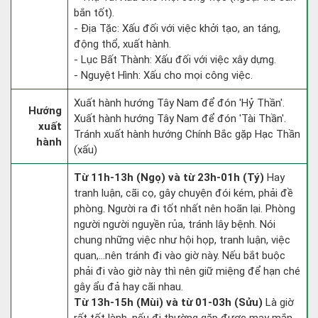
bắn tốt).
- Địa Tặc: Xấu đối với việc khởi tạo, an táng,
động thổ, xuất hành.
- Lục Bất Thành: Xấu đối với việc xây dựng.
- Nguyệt Hình: Xấu cho mọi công việc.
Xuất hành hướng Tây Nam để đón 'Hỷ Thần'.
Hướng
Xuất hành hướng Tây Nam để đón 'Tài Thần'.
xuất
Tránh xuất hành hướng Chính Bắc gặp Hạc Thần
hành
(xấu)
Từ 11h-13h (Ngọ) và từ 23h-01h (Tý)
Hay
tranh luận, cãi cọ, gây chuyện đói kém, phải đề
phòng. Người ra đi tốt nhất nên hoãn lại. Phòng
người người nguyền rủa, tránh lây bệnh. Nói
chung những việc như hội họp, tranh luận, việc
quan,…nên tránh đi vào giờ này. Nếu bắt buộc
phải đi vào giờ này thì nên giữ miệng để hạn ché
gây ẩu đả hay cãi nhau.
Từ 13h-15h (Mùi) và từ 01-03h (Sửu)
Là giờ