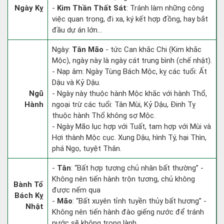
Ngày Kỵ
-
Kim Thần Thất Sát
: Tránh làm những công
việc quan trọng, đi xa, ký kết hợp đồng, hay bắt
đầu dự án lớn...
Ngày:
Tân Mão
- tức Can khắc Chi (Kim khắc
Mộc), ngày này là ngày cát trung bình (chế nhật).
- Nạp âm: Ngày Tùng Bách Mộc, kỵ các tuổi: Ất
Dậu và Kỷ Dậu.
Ngũ
- Ngày này thuộc hành Mộc khắc với hành Thổ,
Hành
ngoại trừ các tuổi: Tân Mùi, Kỷ Dậu, Đinh Tỵ
thuộc hành Thổ không sợ Mộc.
- Ngày Mão lục hợp với Tuất, tam hợp với Mùi và
Hợi thành Mộc cục. Xung Dậu, hình Tý, hại Thìn,
phá Ngọ, tuyệt Thân.
-
Tân
: “Bất hợp tương chủ nhân bất thường” -
Không nên tiến hành trộn tương, chủ không
Bành Tổ
được nếm qua
Bách Kỵ
-
Mão
: “Bất xuyên tỉnh tuyền thủy bất hương” -
Nhật
Không nên tiến hành đào giếng nước để tránh
nước sẽ không trong lành