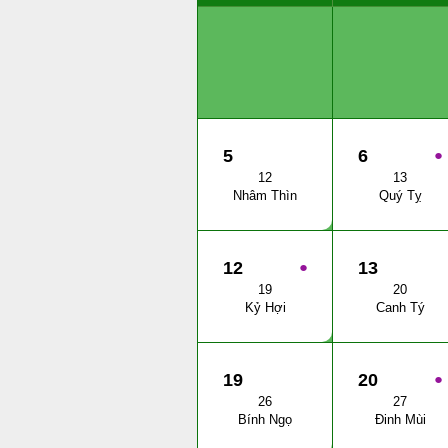
5
6
●
12
13
Nhâm Thìn
Quý Tỵ
12
●
13
19
20
Kỷ Hợi
Canh Tý
19
20
●
26
27
Bính Ngọ
Đinh Mùi