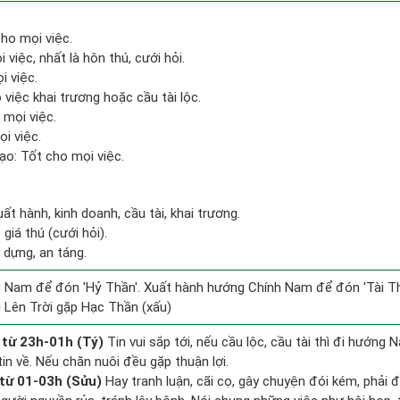
ho mọi việc.
 việc, nhất là hôn thú, cưới hỏi.
i việc.
việc khai trương hoặc cầu tài lộc.
 mọi việc.
i việc.
o: Tốt cho mọi việc.
ất hành, kinh doanh, cầu tài, khai trương.
giá thú (cưới hỏi).
 dựng, an táng.
Nam để đón 'Hỷ Thần'. Xuất hành hướng Chính Nam để đón 'Tài Th
 Lên Trời gặp Hạc Thần (xấu)
 từ 23h-01h (Tý)
Tin vui sắp tới, nếu cầu lộc, cầu tài thì đi hướng
in về. Nếu chăn nuôi đều gặp thuận lợi.
từ 01-03h (Sửu)
Hay tranh luận, cãi cọ, gây chuyện đói kém, phải 