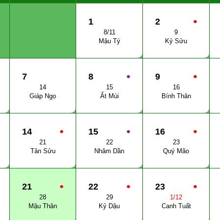
1
2
●
8/11
9
Mậu Tý
Kỷ Sửu
7
8
●
9
●
14
15
16
Giáp Ngọ
Ất Mùi
Bính Thân
14
●
15
●
16
●
21
22
23
Tân Sửu
Nhâm Dần
Quý Mão
21
●
22
●
23
●
28
29
1/12
Mậu Thân
Kỷ Dậu
Canh Tuất