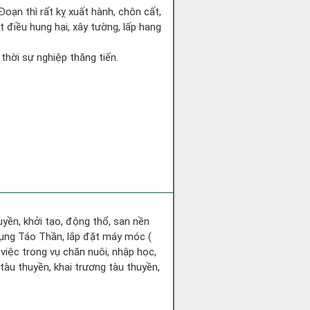
Đoạn thì rất kỵ xuất hành, chôn cất,
t điều hung hại, xây tường, lấp hang
 thời sự nghiệp thăng tiến.
huyền, khởi tạo, động thổ, san nền
hụng Táo Thần, lắp đặt máy móc (
 việc trong vụ chăn nuôi, nhập học,
tàu thuyền, khai trương tàu thuyền,