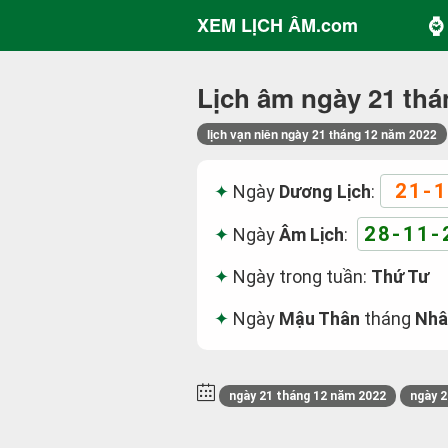
⌚ 
XEM LỊCH ÂM.com
Lịch âm ngày 21 thá
lịch vạn niên ngày 21 tháng 12 năm 2022
21-1
Ngày
Dương Lịch
:
28-11-
Ngày
Âm Lịch
:
Ngày trong tuần:
Thứ Tư
Ngày
Mậu Thân
tháng
Nhâ
ngày 21 tháng 12 năm 2022
ngày 2