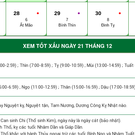
28
●
29
●
30
●
6
7
8
Ất Mão
Bính Thìn
Đinh Tỵ
XEM TỐT XẤU NGÀY 21 THÁNG 12
:00-2:59) ; Thìn (7:00-8:59) ; Tỵ (9:00-10:59) ; Mùi (13:00-14:59) ; Tuất
5:00-6:59) ; Ngọ (11:00-12:59) ; Thân (15:00-16:59) ; Dậu (17:00-18:59)
 Nguyệt kỵ, Nguyệt tận, Tam Nương, Dương Công Kỵ Nhật nào.
 Can sinh Chi (Thổ sinh Kim), ngày này là ngày cát (bảo nhật).
h Thổ, kỵ các tuổi: Nhâm Dần và Giáp Dần.
 Thổ khắc với hành Thủy, ngoại trừ các tuổi: Bính Ngọ và Nhâm Tuấ