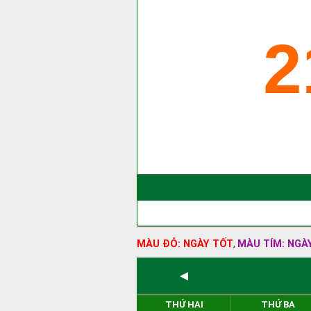
2
MÀU ĐỎ: NGÀY TỐT
MÀU TÍM: NGÀ
,
◄
THỨ HAI
THỨ BA