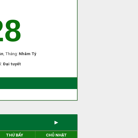
28
ân
, Tháng:
Nhâm Tý
í:
Đại tuyết
►
THỨ BẨY
CHỦ NHẬT