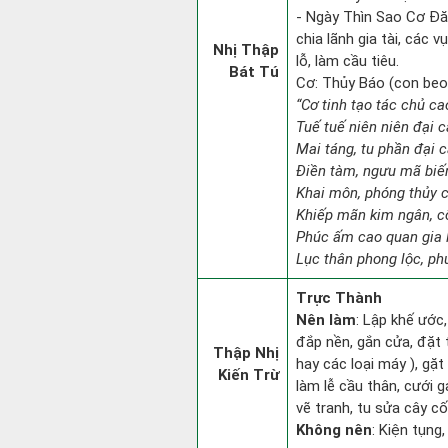
- Ngày Thìn Sao Cơ Đăn
chia lãnh gia tài, các 
Nhị Thập
lỗ, làm cầu tiêu.
Bát Tú
Cơ: Thủy Báo (con beo):
“Cơ tinh tạo tác chủ c
Tuế tuế niên niên đại c
Mai táng, tu phần đại cá
Điền tàm, ngưu mã biế
Khai môn, phóng thủy c
Khiếp mãn kim ngân, c
Phúc ấm cao quan gia l
Lục thân phong lộc, ph
Trực Thành
Nên làm
: Lập khế ước,
đắp nền, gắn cửa, đặt 
Thập Nhị
hay các loại máy ), gặt
Kiến Trừ
làm lễ cầu thân, cưới 
vẽ tranh, tu sửa cây cối
Không nên
: Kiện tụng,