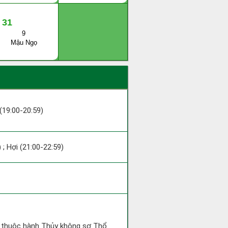
31
9
Mậu Ngọ
 (19:00-20:59)
 ; Hợi (21:00-22:59)
t thuộc hành Thủy không sợ Thổ.