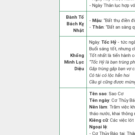
- Ngày Thân lục hợp với
Bành Tổ
-
Mậu
: “Bất thụ điền 
Bách Kỵ
-
Thân
: “Bất an sàng 
Nhật
Ngày:
Tốc Hỷ
- tức ng
Buổi sáng tốt, nhưng c
Khổng
Tốt nhất là tiến hành 
Minh Lục
“Tốc Hỷ là bạn trùng p
Diệu
Gặp trùng gặp bạn vợ 
Có tài có lộc hẳn hoi
Cầu gì cũng được mừng
Tên sao
: Sao Cơ
Tên ngày
: Cơ Thủy Bá
Nên làm
: Trăm việc kh
tháo nước, khai thông 
Kiêng cữ
: Các việc ló
Ngoại lệ
:
- Cơ Thủy Báo tại: Thân