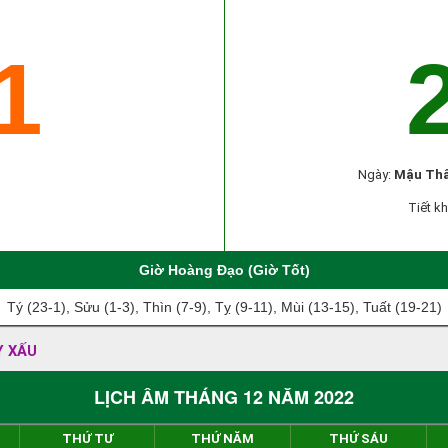
1
Ngày:
Mậu Th
Tiết kh
Giờ Hoàng Đạo (Giờ Tốt)
Tý (23-1), Sửu (1-3), Thìn (7-9), Tỵ (9-11), Mùi (13-15), Tuất (19-21)
Y XẤU
LỊCH ÂM THÁNG 12 NĂM 2022
THỨ TƯ
THỨ NĂM
THỨ SÁU