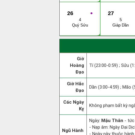
26
●
27
4
5
Quý Sửu
Giáp Dần
Giờ
Hoàng
Tí (23:00-0:59) ; Sửu (1
Đạo
Giờ Hắc
Dần (3:00-4:59) ; Mão (
Đạo
Các Ngày
Không phạm bất kỳ ngày
Kỵ
Ngày:
Mậu Thân
- tức
- Nạp âm: Ngày Đại Dịc
Ngũ Hành
- Ngày này thuộc hành