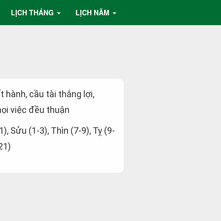
LỊCH THÁNG
LỊCH NĂM
t hành, cầu tài thắng lợi,
ọi việc đều thuận
1), Sửu (1-3), Thìn (7-9), Tỵ (9-
21)