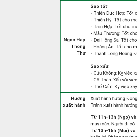
Sao tốt
:
- Thiên Đức Hợp: Tốt c
- Thiên Hỷ: Tốt cho mọi
- Tam Hợp: Tốt cho mọ
- Mẫu Thương: Tốt cho 
Ngọc Hạp
- Đại Hồng Sa: Tốt cho
Thông
- Hoàng Ân: Tốt cho mọ
Thư
- Thanh Long Hoàng Đạ
Sao xấu
:
- Cửu Không: Kỵ việc xu
- Cô Thần: Xấu với việc 
- Thổ Cẩm: Kỵ việc xây
Hướng
Xuất hành hướng Đông 
xuất hành
Tránh xuất hành hướng
Từ 11h-13h (Ngọ) và
may mắn. Người đi có t
Từ 13h-15h (Mùi) và 