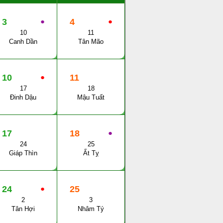
3
●
4
●
10
11
Canh Dần
Tân Mão
10
●
11
17
18
Đinh Dậu
Mậu Tuất
17
18
●
24
25
Giáp Thìn
Ất Tỵ
24
●
25
2
3
Tân Hợi
Nhâm Tý