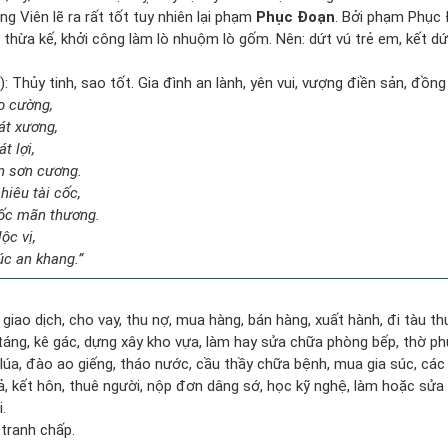
g Viên lẽ ra rất tốt tuy nhiên lại phạm
Phục Đoạn
. Bởi phạm Phục 
vụ thừa kế, khởi công làm lò nhuộm lò gốm. Nên: dứt vú trẻ em, kết dứ
 Thủy tinh, sao tốt. Gia đình an lành, yên vui, vượng điền sản, đồng
ao cường,
át xương,
t lợi,
n sơn cương.
hiêu tài cốc,
ốc mãn thương.
ộc vị,
úc an khang.”
 giao dịch, cho vay, thu nợ, mua hàng, bán hàng, xuất hành, đi tàu t
táng, kê gác, dựng xây kho vựa, làm hay sửa chữa phòng bếp, thờ p
 lúa, đào ao giếng, tháo nước, cầu thầy chữa bệnh, mua gia súc, các
gả, kết hôn, thuê người, nộp đơn dâng sớ, học kỹ nghệ, làm hoặc sửa 
.
 tranh chấp.