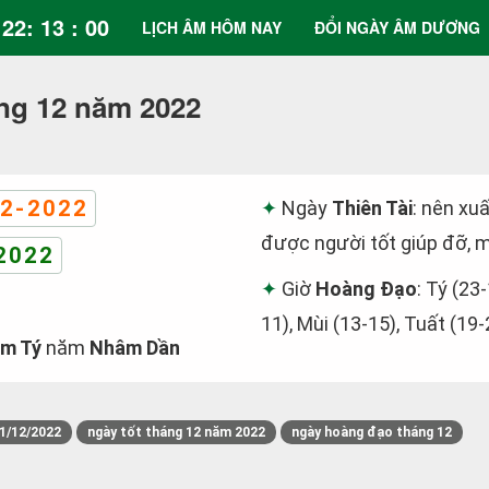
22: 13 : 01
LỊCH ÂM HÔM NAY
ĐỔI NGÀY ÂM DƯƠNG
ng 12 năm 2022
2-2022
Ngày
Thiên Tài
: nên xuấ
được người tốt giúp đỡ, m
2022
Giờ
Hoàng Đạo
: Tý (23-
11), Mùi (13-15), Tuất (19-
m Tý
năm
Nhâm Dần
1/12/2022
ngày tốt tháng 12 năm 2022
ngày hoàng đạo tháng 12