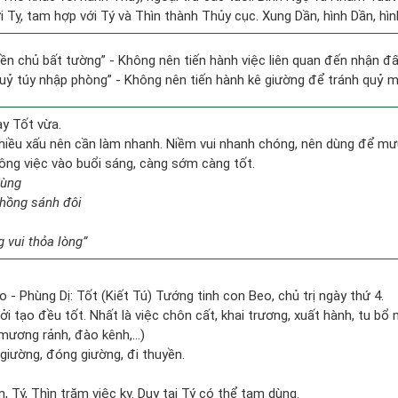
 Tỵ, tam hợp với Tý và Thìn thành Thủy cục. Xung Dần, hình Dần, hình
điền chủ bất tường” - Không nên tiến hành việc liên quan đến nhận đ
quỷ túy nhập phòng” - Không nên tiến hành kê giường để tránh quỷ 
ày Tốt vừa.
hiều xấu nên cần làm nhanh. Niềm vui nhanh chóng, nên dùng để mư
công việc vào buổi sáng, càng sớm càng tốt.
hùng
chồng sánh đôi
 vui thỏa lòng”
o - Phùng Dị: Tốt (Kiết Tú) Tướng tinh con Beo, chủ trị ngày thứ 4.
ởi tạo đều tốt. Nhất là việc chôn cất, khai trương, xuất hành, tu bổ 
mương rảnh, đào kênh,...)
t giường, đóng giường, đi thuyền.
, Tý, Thìn trăm việc kỵ. Duy tại Tý có thể tạm dùng.