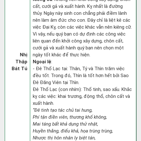
cất, cưới gả và xuất hành. Kỵ nhất là đường
thủy. Ngày này sinh con chẳng phải điềm lành
nên làm âm đức cho con. Đây chỉ là liệt kê các
việc Đại Kỵ, còn các việc khác vẫn nên kiêng cữ.
Vì vậy, nếu quý bạn có dự định các công việc
liên quan đến khởi công xây dựng, chôn cất,
cưới gả và xuất hành quý bạn nên chọn một
Nhị
ngày tốt khác để thực hiện.
Thập
Ngoại lệ
:
Bát Tú
- Đê Thổ Lạc tại: Thân, Tý và Thìn trăm việc
đều tốt. Trong đó, Thìn là tốt hơn hết bởi Sao
Đê Đăng Viên tại Thìn.
Đê Thổ Lạc (con nhím): Thổ tinh, sao xấu. Khắc
kỵ các việc: khai trương, động thổ, chôn cất và
xuất hành.
“Đê tinh tạo tác chủ tai hung,
Phí tận điền viên, thương khố không,
Mai táng bất khả dụng thử nhật,
Huyền thằng, điếu khả, họa trùng trùng,
Nhược thị hôn nhân ly biệt tán,