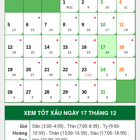
1
2
3
4
8/11
9
10
11
●
●
●
●
5
6
7
8
9
10
11
12
13
14
15
16
17
18
●
●
●
●
●
12
13
14
15
16
17
18
19
20
21
22
23
24
25
●
●
●
●
●
19
20
21
22
23
24
25
26
27
28
29
1/12
2
3
●
●
●
●
26
27
28
29
30
31
4
5
6
7
8
9
XEM TỐT XẤU NGÀY 17 THÁNG 12
Giờ
Dần (3:00-4:59) ; Thìn (7:00-8:59) ; Tỵ (9:00-
Hoàng
10:59) ; Thân (15:00-16:59) ; Dậu (17:00-18:59) ;