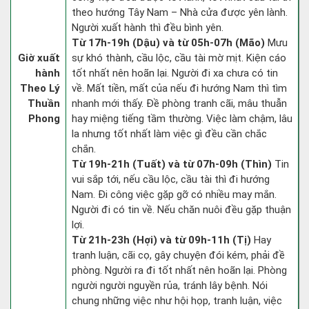
theo hướng Tây Nam – Nhà cửa được yên lành.
Người xuất hành thì đều bình yên.
Từ 17h-19h (Dậu) và từ 05h-07h (Mão)
Mưu
Giờ xuất
sự khó thành, cầu lộc, cầu tài mờ mịt. Kiện cáo
hành
tốt nhất nên hoãn lại. Người đi xa chưa có tin
Theo Lý
về. Mất tiền, mất của nếu đi hướng Nam thì tìm
Thuần
nhanh mới thấy. Đề phòng tranh cãi, mâu thuẫn
Phong
hay miệng tiếng tầm thường. Việc làm chậm, lâu
la nhưng tốt nhất làm việc gì đều cần chắc
chắn.
Từ 19h-21h (Tuất) và từ 07h-09h (Thìn)
Tin
vui sắp tới, nếu cầu lộc, cầu tài thì đi hướng
Nam. Đi công việc gặp gỡ có nhiều may mắn.
Người đi có tin về. Nếu chăn nuôi đều gặp thuận
lợi.
Từ 21h-23h (Hợi) và từ 09h-11h (Tị)
Hay
tranh luận, cãi cọ, gây chuyện đói kém, phải đề
phòng. Người ra đi tốt nhất nên hoãn lại. Phòng
người người nguyền rủa, tránh lây bệnh. Nói
chung những việc như hội họp, tranh luận, việc