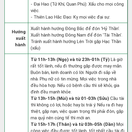
- Đại Hao (Tử Khí, Quan Phú): Xấu cho mọi công
việc.
- Thiên Lao Hắc Đạo: Kỵ mọi việc đại sự.
Xuất hành hướng Đông Bắc để đón 'Hỷ Thần'.
Hướng
Xuất hành hướng Đông Nam để đón 'Tài Thần'.
xuất
Tránh xuất hành hướng Lên Trời gặp Hạc Thần
hành
(xấu)
Từ 11h-13h (Ngọ) và từ 23h-01h (Tý)
Là giờ
rất tốt lành, nếu đi thường gặp được may mắn.
Buôn bán, kinh doanh có lời. Người đi sắp về
nhà. Phụ nữ có tin mừng. Mọi việc trong nhà
đều hòa hợp. Nếu có bệnh cầu thì sẽ khỏi, gia
đình đều mạnh khỏe.
Từ 13h-15h (Mùi) và từ 01-03h (Sửu)
Cầu tài
thì không có lợi, hoặc hay bị trái ý. Nếu ra đi hay
thiệt, gặp nạn, việc quan trọng thì phải đòn, gặp
ma quỷ nên cúng tế thì mới an.
Từ 15h-17h (Thân) và từ 03h-05h (Dần)
Mọi
công việc đều được tốt lành, tốt nhất cầu tài đi