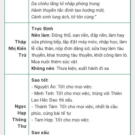
Dạ chiêu lãng tử nhập phòng trung.
Hành thuyền tắc định tạo hướng một,
Cánh sinh lung ách, tử tôn cùng.”
Trực Định
Nên làm
: Động thổ, san nền, đắp nền, làm hay
Thập
sửa phòng bếp, lắp đặt máy móc, nhập học, làm
Nhị Kiến
lễ cầu thân, nộp đơn dâng sớ, sửa hay làm tàu
Trừ
thuyền, khai trương tàu thuyền, khởi công làm lò.
Mua nuôi thêm súc vật.
Không nên
: Thưa kiện, xuất hành đi xa
Sao tốt
:
- Nguyệt Ân: Tốt cho mọi việc.
- Minh Tinh: Tốt cho mọi việc, trùng với Thiên
Lao Hắc Đạo thì xấu.
Ngọc
- Thánh Tâm: Tốt cho mọi việc, nhất là cầu
Hạp
phúc, cúng bái tế tự.
Thông
- Tam Hợp: Tốt cho mọi việc.
Thư
Sao xấu
: