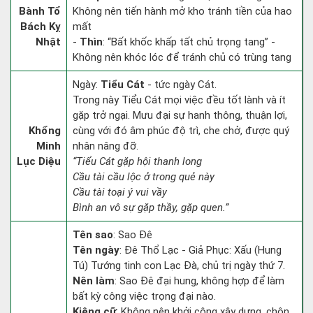
Bành Tổ
Không nên tiến hành mở kho tránh tiền của hao
Bách Kỵ
mất
Nhật
-
Thìn
: “Bất khốc khấp tất chủ trọng tang” -
Không nên khóc lóc để tránh chủ có trùng tang
Ngày:
Tiểu Cát
- tức ngày Cát.
Trong này Tiểu Cát mọi việc đều tốt lành và ít
gặp trở ngại. Mưu đại sự hanh thông, thuận lợi,
Khổng
cùng với đó âm phúc độ trì, che chở, được quý
Minh
nhân nâng đỡ.
Lục Diệu
“Tiểu Cát gặp hội thanh long
Cầu tài cầu lộc ở trong quẻ này
Cầu tài toại ý vui vầy
Bình an vô sự gặp thầy, gặp quen.”
Tên sao
: Sao Đê
Tên ngày
: Đê Thổ Lạc - Giả Phục: Xấu (Hung
Tú) Tướng tinh con Lạc Đà, chủ trị ngày thứ 7.
Nên làm
: Sao Đê đại hung, không hợp để làm
bất kỳ công việc trọng đại nào.
Kiêng cữ
: Không nên khởi công xây dựng, chôn