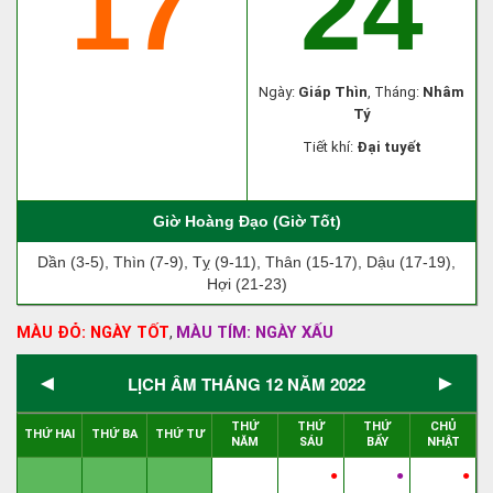
17
24
Ngày:
Giáp Thìn
, Tháng:
Nhâm
Tý
Tiết khí:
Đại tuyết
Giờ Hoàng Đạo (Giờ Tốt)
Dần (3-5), Thìn (7-9), Tỵ (9-11), Thân (15-17), Dậu (17-19),
Hợi (21-23)
MÀU ĐỎ: NGÀY TỐT
MÀU TÍM: NGÀY XẤU
,
◄
►
LỊCH ÂM THÁNG 12 NĂM 2022
THỨ
THỨ
THỨ
CHỦ
THỨ HAI
THỨ BA
THỨ TƯ
NĂM
SÁU
BẨY
NHẬT
●
●
●