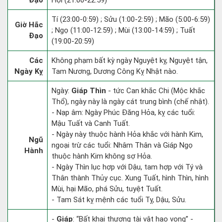
Đạo
Hợi (21:00-22:59)
Tí (23:00-0:59) ; Sửu (1:00-2:59) ; Mão (5:00-6:59)
Giờ Hắc
; Ngọ (11:00-12:59) ; Mùi (13:00-14:59) ; Tuất
Đạo
(19:00-20:59)
Các
Không phạm bất kỳ ngày Nguyệt kỵ, Nguyệt tận,
Ngày Kỵ
Tam Nương, Dương Công Kỵ Nhật nào.
Ngày:
Giáp Thìn
- tức Can khắc Chi (Mộc khắc
Thổ), ngày này là ngày cát trung bình (chế nhật).
- Nạp âm: Ngày Phúc Đăng Hỏa, kỵ các tuổi:
Mậu Tuất và Canh Tuất.
- Ngày này thuộc hành Hỏa khắc với hành Kim,
Ngũ
ngoại trừ các tuổi: Nhâm Thân và Giáp Ngọ
Hành
thuộc hành Kim không sợ Hỏa.
- Ngày Thìn lục hợp với Dậu, tam hợp với Tý và
Thân thành Thủy cục. Xung Tuất, hình Thìn, hình
Mùi, hại Mão, phá Sửu, tuyệt Tuất.
- Tam Sát kỵ mệnh các tuổi Tỵ, Dậu, Sửu.
-
Giáp
: “Bất khai thương tài vật hao vong” -