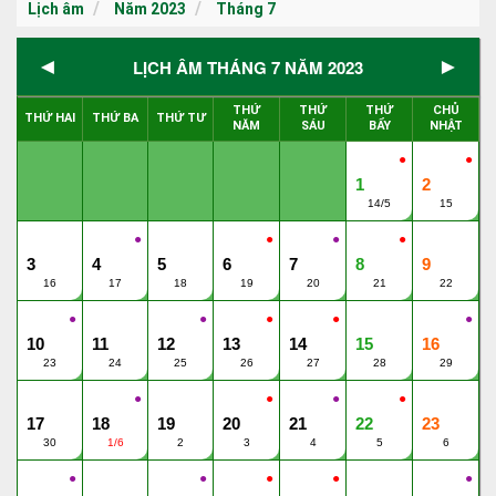
Lịch âm
Năm 2023
Tháng 7
◄
►
LỊCH ÂM THÁNG 7 NĂM 2023
THỨ
THỨ
THỨ
CHỦ
THỨ HAI
THỨ BA
THỨ TƯ
NĂM
SÁU
BẨY
NHẬT
●
●
1
2
14/5
15
●
●
●
●
3
4
5
6
7
8
9
16
17
18
19
20
21
22
●
●
●
●
●
10
11
12
13
14
15
16
23
24
25
26
27
28
29
●
●
●
●
17
18
19
20
21
22
23
30
1/6
2
3
4
5
6
●
●
●
●
●