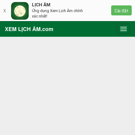
LỊCH ÂM
X
Ứng dụng Xem Lịch Âm chính
Cài đặt
xác nhất!
XEM LỊCH ÂM.com
Toggl
navig