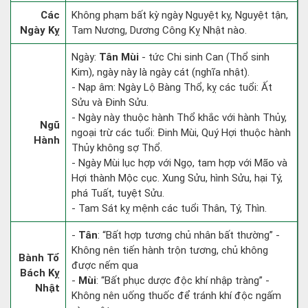
Các
Không phạm bất kỳ ngày Nguyệt kỵ, Nguyệt tận,
Ngày Kỵ
Tam Nương, Dương Công Kỵ Nhật nào.
Ngày:
Tân Mùi
- tức Chi sinh Can (Thổ sinh
Kim), ngày này là ngày cát (nghĩa nhật).
- Nạp âm: Ngày Lộ Bàng Thổ, kỵ các tuổi: Ất
Sửu và Đinh Sửu.
- Ngày này thuộc hành Thổ khắc với hành Thủy,
Ngũ
ngoại trừ các tuổi: Đinh Mùi, Quý Hợi thuộc hành
Hành
Thủy không sợ Thổ.
- Ngày Mùi lục hợp với Ngọ, tam hợp với Mão và
Hợi thành Mộc cục. Xung Sửu, hình Sửu, hại Tý,
phá Tuất, tuyệt Sửu.
- Tam Sát kỵ mệnh các tuổi Thân, Tý, Thìn.
-
Tân
: “Bất hợp tương chủ nhân bất thường” -
Không nên tiến hành trộn tương, chủ không
Bành Tổ
được nếm qua
Bách Kỵ
-
Mùi
: “Bất phục dược độc khí nhập tràng” -
Nhật
Không nên uống thuốc để tránh khí độc ngấm