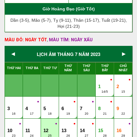
Giờ Hoàng Đạo (Giờ Tốt)
Dần (3-5), Mão (5-7), Tỵ (9-11), Thân (15-17), Tuất (19-21),
Hợi (21-23)
MÀU ĐỎ: NGÀY TỐT
MÀU TÍM: NGÀY XẤU
,
◄
►
LỊCH ÂM THÁNG 7 NĂM 2023
THỨ
THỨ
THỨ
CHỦ
THỨ HAI
THỨ BA
THỨ TƯ
NĂM
SÁU
BẨY
NHẬT
●
●
1
2
14/5
15
●
●
●
●
3
4
5
6
7
8
9
16
17
18
19
20
21
22
●
●
●
●
●
10
11
12
13
14
15
16
23
24
25
26
27
28
29