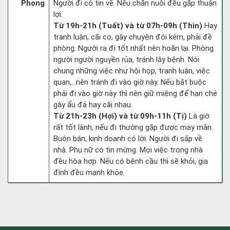
Phong
Người đi có tin về. Nếu chăn nuôi đều gặp thuận
lợi.
Từ 19h-21h (Tuất) và từ 07h-09h (Thìn)
Hay
tranh luận, cãi cọ, gây chuyện đói kém, phải đề
phòng. Người ra đi tốt nhất nên hoãn lại. Phòng
người người nguyền rủa, tránh lây bệnh. Nói
chung những việc như hội họp, tranh luận, việc
quan,…nên tránh đi vào giờ này. Nếu bắt buộc
phải đi vào giờ này thì nên giữ miệng để hạn ché
gây ẩu đả hay cãi nhau.
Từ 21h-23h (Hợi) và từ 09h-11h (Tị)
Là giờ
rất tốt lành, nếu đi thường gặp được may mắn.
Buôn bán, kinh doanh có lời. Người đi sắp về
nhà. Phụ nữ có tin mừng. Mọi việc trong nhà
đều hòa hợp. Nếu có bệnh cầu thì sẽ khỏi, gia
đình đều mạnh khỏe.