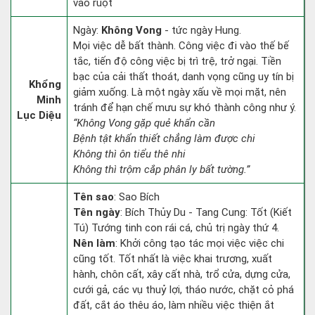
vào ruột
Ngày:
Không Vong
- tức ngày Hung.
Mọi việc dễ bất thành. Công việc đi vào thế bế
tắc, tiến độ công việc bị trì trệ, trở ngại. Tiền
bạc của cải thất thoát, danh vọng cũng uy tín bị
Khổng
giảm xuống. Là một ngày xấu về mọi mặt, nên
Minh
tránh để hạn chế mưu sự khó thành công như ý.
Lục Diệu
“Không Vong gặp quẻ khẩn cần
Bệnh tật khẩn thiết chẳng làm được chi
Không thì ôn tiểu thê nhi
Không thì trộm cắp phân ly bất tường.”
Tên sao
: Sao Bích
Tên ngày
: Bích Thủy Du - Tang Cung: Tốt (Kiết
Tú) Tướng tinh con rái cá, chủ trị ngày thứ 4.
Nên làm
: Khởi công tạo tác mọi việc việc chi
cũng tốt. Tốt nhất là việc khai trương, xuất
hành, chôn cất, xây cất nhà, trổ cửa, dựng cửa,
cưới gả, các vụ thuỷ lợi, tháo nước, chặt cỏ phá
đất, cắt áo thêu áo, làm nhiều việc thiện ắt