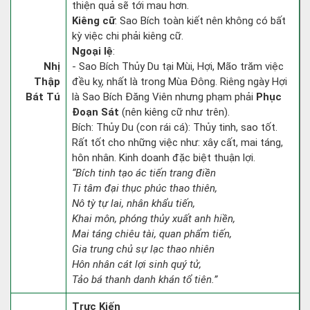
thiện quả sẽ tới mau hơn.
Kiêng cữ
: Sao Bích toàn kiết nên không có bất
kỳ việc chi phải kiêng cữ.
Ngoại lệ
:
Nhị
- Sao Bích Thủy Du tại Mùi, Hợi, Mão trăm việc
Thập
đều kỵ, nhất là trong Mùa Đông. Riêng ngày Hợi
Bát Tú
là Sao Bích Đăng Viên nhưng phạm phải
Phục
Đoạn Sát
(nên kiêng cữ như trên).
Bích: Thủy Du (con rái cá): Thủy tinh, sao tốt.
Rất tốt cho những việc như: xây cất, mai táng,
hôn nhân. Kinh doanh đặc biệt thuận lợi.
“Bích tinh tạo ác tiến trang điền
Ti tâm đại thục phúc thao thiên,
Nô tỳ tự lai, nhân khẩu tiến,
Khai môn, phóng thủy xuất anh hiền,
Mai táng chiêu tài, quan phẩm tiến,
Gia trung chủ sự lạc thao nhiên
Hôn nhân cát lợi sinh quý tử,
Tảo bá thanh danh khán tổ tiên.”
Trực Kiến