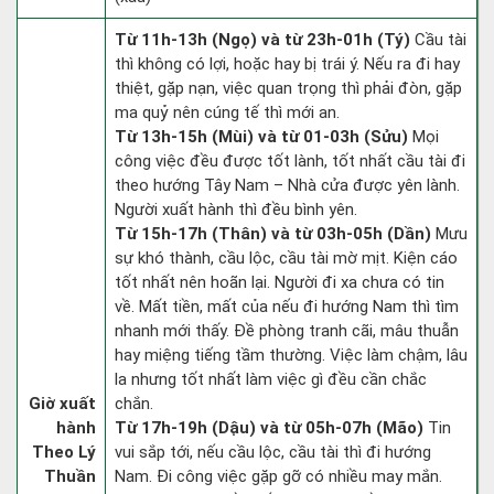
Từ 11h-13h (Ngọ) và từ 23h-01h (Tý)
Cầu tài
thì không có lợi, hoặc hay bị trái ý. Nếu ra đi hay
thiệt, gặp nạn, việc quan trọng thì phải đòn, gặp
ma quỷ nên cúng tế thì mới an.
Từ 13h-15h (Mùi) và từ 01-03h (Sửu)
Mọi
công việc đều được tốt lành, tốt nhất cầu tài đi
theo hướng Tây Nam – Nhà cửa được yên lành.
Người xuất hành thì đều bình yên.
Từ 15h-17h (Thân) và từ 03h-05h (Dần)
Mưu
sự khó thành, cầu lộc, cầu tài mờ mịt. Kiện cáo
tốt nhất nên hoãn lại. Người đi xa chưa có tin
về. Mất tiền, mất của nếu đi hướng Nam thì tìm
nhanh mới thấy. Đề phòng tranh cãi, mâu thuẫn
hay miệng tiếng tầm thường. Việc làm chậm, lâu
la nhưng tốt nhất làm việc gì đều cần chắc
Giờ xuất
chắn.
hành
Từ 17h-19h (Dậu) và từ 05h-07h (Mão)
Tin
Theo Lý
vui sắp tới, nếu cầu lộc, cầu tài thì đi hướng
Thuần
Nam. Đi công việc gặp gỡ có nhiều may mắn.