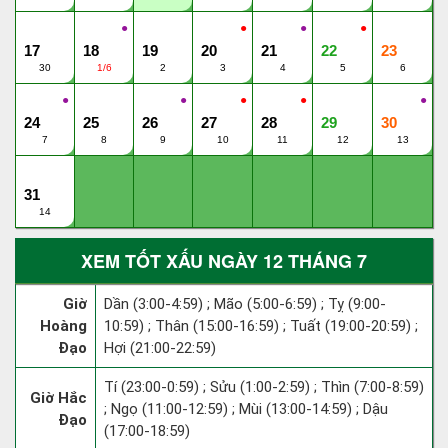
●
●
●
●
17
18
19
20
21
22
23
30
1/6
2
3
4
5
6
●
●
●
●
●
24
25
26
27
28
29
30
7
8
9
10
11
12
13
31
14
XEM TỐT XẤU NGÀY 12 THÁNG 7
Giờ
Dần (3:00-4:59) ; Mão (5:00-6:59) ; Tỵ (9:00-
Hoàng
10:59) ; Thân (15:00-16:59) ; Tuất (19:00-20:59) ;
Đạo
Hợi (21:00-22:59)
Tí (23:00-0:59) ; Sửu (1:00-2:59) ; Thìn (7:00-8:59)
Giờ Hắc
; Ngọ (11:00-12:59) ; Mùi (13:00-14:59) ; Dậu
Đạo
(17:00-18:59)