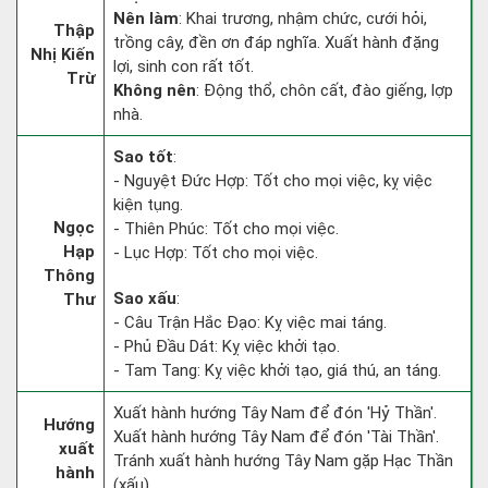
Nên làm
: Khai trương, nhậm chức, cưới hỏi,
Thập
trồng cây, đền ơn đáp nghĩa. Xuất hành đặng
Nhị Kiến
lợi, sinh con rất tốt.
Trừ
Không nên
: Động thổ, chôn cất, đào giếng, lợp
nhà.
Sao tốt
:
- Nguyệt Đức Hợp: Tốt cho mọi việc, kỵ việc
kiện tụng.
Ngọc
- Thiên Phúc: Tốt cho mọi việc.
Hạp
- Lục Hợp: Tốt cho mọi việc.
Thông
Sao xấu
:
Thư
- Câu Trận Hắc Đạo: Kỵ việc mai táng.
- Phủ Đầu Dát: Kỵ việc khởi tạo.
- Tam Tang: Kỵ việc khởi tạo, giá thú, an táng.
Xuất hành hướng Tây Nam để đón 'Hỷ Thần'.
Hướng
Xuất hành hướng Tây Nam để đón 'Tài Thần'.
xuất
Tránh xuất hành hướng Tây Nam gặp Hạc Thần
hành
(xấu)