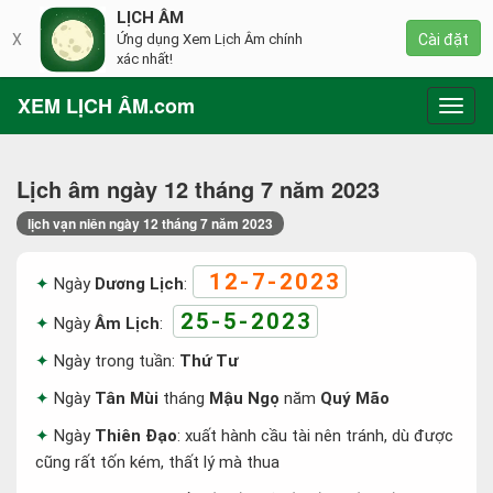
LỊCH ÂM
X
Ứng dụng Xem Lịch Âm chính
Cài đặt
xác nhất!
XEM LỊCH ÂM.com
Toggl
navig
Lịch âm ngày 12 tháng 7 năm 2023
lịch vạn niên ngày 12 tháng 7 năm 2023
12-7-2023
Ngày
Dương Lịch
:
25-5-2023
Ngày
Âm Lịch
:
Ngày trong tuần:
Thứ Tư
Ngày
Tân Mùi
tháng
Mậu Ngọ
năm
Quý Mão
Ngày
Thiên Đạo
: xuất hành cầu tài nên tránh, dù được
cũng rất tốn kém, thất lý mà thua