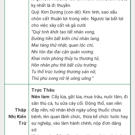
kỵ nhất là đi thuyền.
Quỷ: Kim Dương (con dê): Kim tinh, sao xấu.
chôn cất thuận lợi trong việc. Ngược lại bất lợi
cho việc xây cất và gả cưới.
“Quỷ tinh khởi tạo tất nhân vong,
Đường tiền bất kiến chủ nhân lang,
Mai táng thử nhật, quan lộc chí,
Nhi tôn đại đại cận quân vương.
Khai môn phóng thủy tu thương tử,
Hôn nhân phu thê bất cửu trường.
Tu thổ trúc tường thương sản nữ,
Thủ phù song nữ lệ uông uông.”
Trực Thâu
Nên làm
: Cấy lúa, gặt lúa, mua trâu, nuôi tằm, đi
săn thú cá, tu sửa cây cối. Động thổ, san nền
Thập
đắp nền, nữ nhân khởi ngày uống thuốc chưa
Nhị Kiến
bệnh, lên quan lãnh chức, thừa kế chức tước hay
Trừ
sự nghiệp, vào làm hành chính, nộp đơn dâng
sớ.