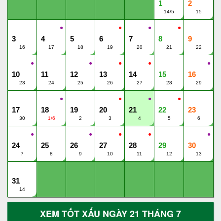
1
2
14/5
15
●
●
●
●
3
4
5
6
7
8
9
16
17
18
19
20
21
22
●
●
●
●
●
10
11
12
13
14
15
16
23
24
25
26
27
28
29
●
●
●
●
17
18
19
20
21
22
23
30
1/6
2
3
4
5
6
●
●
●
●
●
24
25
26
27
28
29
30
7
8
9
10
11
12
13
31
14
XEM TỐT XẤU NGÀY 21 THÁNG 7