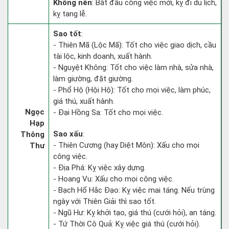
Không nên
: Bắt đầu công việc mới, kỵ đi du lịch,
kỵ tang lễ.
Sao tốt
:
- Thiên Mã (Lộc Mã): Tốt cho việc giao dịch, cầu
tài lộc, kinh doanh, xuất hành.
- Nguyệt Không: Tốt cho việc làm nhà, sửa nhà,
làm giường, đặt giường.
- Phổ Hộ (Hội Hộ): Tốt cho mọi việc, làm phúc,
giá thú, xuất hành.
Ngọc
- Đại Hồng Sa: Tốt cho mọi việc.
Hạp
Sao xấu
:
Thông
- Thiên Cương (hay Diệt Môn): Xấu cho mọi
Thư
công việc.
- Địa Phá: Kỵ việc xây dựng.
- Hoang Vu: Xấu cho mọi công việc.
- Bạch Hổ Hắc Đạo: Kỵ việc mai táng. Nếu trùng
ngày với Thiên Giải thì sao tốt.
- Ngũ Hư: Kỵ khởi tạo, giá thú (cưới hỏi), an táng.
- Tứ Thời Cô Quả: Kỵ việc giá thú (cưới hỏi).