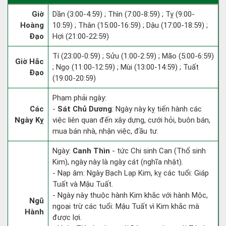
Giờ
Dần (3:00-4:59) ; Thìn (7:00-8:59) ; Tỵ (9:00-
Hoàng
10:59) ; Thân (15:00-16:59) ; Dậu (17:00-18:59) ;
Đạo
Hợi (21:00-22:59)
Tí (23:00-0:59) ; Sửu (1:00-2:59) ; Mão (5:00-6:59)
Giờ Hắc
; Ngọ (11:00-12:59) ; Mùi (13:00-14:59) ; Tuất
Đạo
(19:00-20:59)
Phạm phải ngày:
Các
-
Sát Chủ Dương
: Ngày này kỵ tiến hành các
Ngày Kỵ
việc liên quan đến xây dựng, cưới hỏi, buôn bán,
mua bán nhà, nhận việc, đầu tư.
Ngày:
Canh Thìn
- tức Chi sinh Can (Thổ sinh
Kim), ngày này là ngày cát (nghĩa nhật).
- Nạp âm: Ngày Bạch Lạp Kim, kỵ các tuổi: Giáp
Tuất và Mậu Tuất.
- Ngày này thuộc hành Kim khắc với hành Mộc,
Ngũ
ngoại trừ các tuổi: Mậu Tuất vì Kim khắc mà
Hành
được lợi.