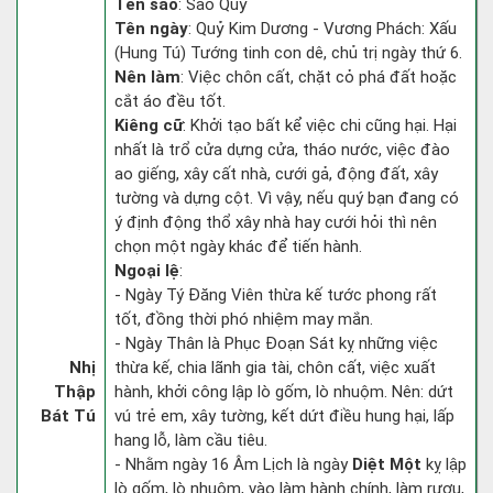
Tên sao
: Sao Quỷ
Tên ngày
: Quỷ Kim Dương - Vương Phách: Xấu
(Hung Tú) Tướng tinh con dê, chủ trị ngày thứ 6.
Nên làm
: Việc chôn cất, chặt cỏ phá đất hoặc
cắt áo đều tốt.
Kiêng cữ
: Khởi tạo bất kể việc chi cũng hại. Hại
nhất là trổ cửa dựng cửa, tháo nước, việc đào
ao giếng, xây cất nhà, cưới gả, động đất, xây
tường và dựng cột. Vì vậy, nếu quý bạn đang có
ý định động thổ xây nhà hay cưới hỏi thì nên
chọn một ngày khác để tiến hành.
Ngoại lệ
:
- Ngày Tý Đăng Viên thừa kế tước phong rất
tốt, đồng thời phó nhiệm may mắn.
- Ngày Thân là Phục Đoạn Sát kỵ những việc
Nhị
thừa kế, chia lãnh gia tài, chôn cất, việc xuất
Thập
hành, khởi công lập lò gốm, lò nhuộm. Nên: dứt
Bát Tú
vú trẻ em, xây tường, kết dứt điều hung hại, lấp
hang lỗ, làm cầu tiêu.
- Nhằm ngày 16 Âm Lịch là ngày
Diệt Một
kỵ lập
lò gốm, lò nhuộm, vào làm hành chính, làm rượu,