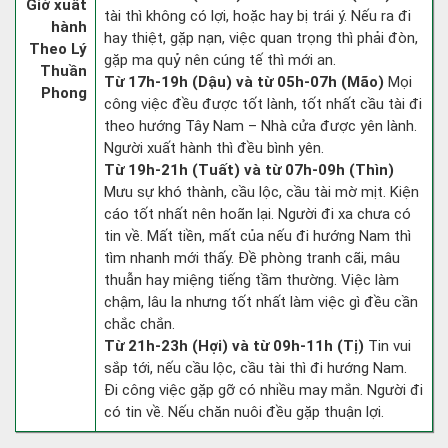
Giờ xuất
tài thì không có lợi, hoặc hay bị trái ý. Nếu ra đi
hành
hay thiệt, gặp nạn, việc quan trọng thì phải đòn,
Theo Lý
gặp ma quỷ nên cúng tế thì mới an.
Thuần
Từ 17h-19h (Dậu) và từ 05h-07h (Mão)
Mọi
Phong
công việc đều được tốt lành, tốt nhất cầu tài đi
theo hướng Tây Nam – Nhà cửa được yên lành.
Người xuất hành thì đều bình yên.
Từ 19h-21h (Tuất) và từ 07h-09h (Thìn)
Mưu sự khó thành, cầu lộc, cầu tài mờ mịt. Kiện
cáo tốt nhất nên hoãn lại. Người đi xa chưa có
tin về. Mất tiền, mất của nếu đi hướng Nam thì
tìm nhanh mới thấy. Đề phòng tranh cãi, mâu
thuẫn hay miệng tiếng tầm thường. Việc làm
chậm, lâu la nhưng tốt nhất làm việc gì đều cần
chắc chắn.
Từ 21h-23h (Hợi) và từ 09h-11h (Tị)
Tin vui
sắp tới, nếu cầu lộc, cầu tài thì đi hướng Nam.
Đi công việc gặp gỡ có nhiều may mắn. Người đi
có tin về. Nếu chăn nuôi đều gặp thuận lợi.