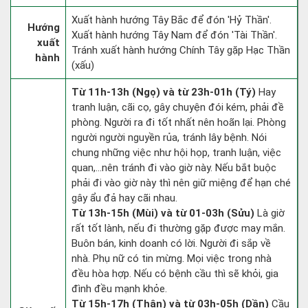
Xuất hành hướng Tây Bắc để đón 'Hỷ Thần'.
Hướng
Xuất hành hướng Tây Nam để đón 'Tài Thần'.
xuất
Tránh xuất hành hướng Chính Tây gặp Hạc Thần
hành
(xấu)
Từ 11h-13h (Ngọ) và từ 23h-01h (Tý)
Hay
tranh luận, cãi cọ, gây chuyện đói kém, phải đề
phòng. Người ra đi tốt nhất nên hoãn lại. Phòng
người người nguyền rủa, tránh lây bệnh. Nói
chung những việc như hội họp, tranh luận, việc
quan,…nên tránh đi vào giờ này. Nếu bắt buộc
phải đi vào giờ này thì nên giữ miệng để hạn ché
gây ẩu đả hay cãi nhau.
Từ 13h-15h (Mùi) và từ 01-03h (Sửu)
Là giờ
rất tốt lành, nếu đi thường gặp được may mắn.
Buôn bán, kinh doanh có lời. Người đi sắp về
nhà. Phụ nữ có tin mừng. Mọi việc trong nhà
đều hòa hợp. Nếu có bệnh cầu thì sẽ khỏi, gia
đình đều mạnh khỏe.
Từ 15h-17h (Thân) và từ 03h-05h (Dần)
Cầu