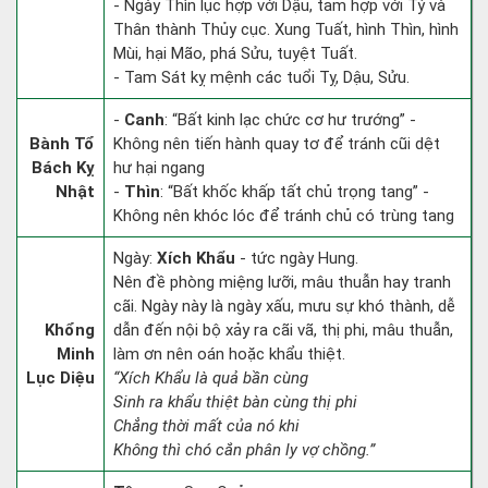
- Ngày Thìn lục hợp với Dậu, tam hợp với Tý và
Thân thành Thủy cục. Xung Tuất, hình Thìn, hình
Mùi, hại Mão, phá Sửu, tuyệt Tuất.
- Tam Sát kỵ mệnh các tuổi Tỵ, Dậu, Sửu.
-
Canh
: “Bất kinh lạc chức cơ hư trướng” -
Bành Tổ
Không nên tiến hành quay tơ để tránh cũi dệt
Bách Kỵ
hư hại ngang
Nhật
-
Thìn
: “Bất khốc khấp tất chủ trọng tang” -
Không nên khóc lóc để tránh chủ có trùng tang
Ngày:
Xích Khẩu
- tức ngày Hung.
Nên đề phòng miệng lưỡi, mâu thuẫn hay tranh
cãi. Ngày này là ngày xấu, mưu sự khó thành, dễ
Khổng
dẫn đến nội bộ xảy ra cãi vã, thị phi, mâu thuẫn,
Minh
làm ơn nên oán hoặc khẩu thiệt.
Lục Diệu
“Xích Khẩu là quả bần cùng
Sinh ra khẩu thiệt bàn cùng thị phi
Chẳng thời mất của nó khi
Không thì chó cắn phân ly vợ chồng.”