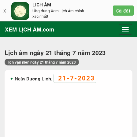
LỊCH ÂM
X
Ứng dụng Xem Lịch Âm chính
Cài đặt
xác nhất!
XEM LỊCH ÂM.com
Toggl
navig
Lịch âm ngày 21 tháng 7 năm 2023
lịch vạn niên ngày 21 tháng 7 năm 2023
21-7-2023
Ngày
Dương Lịch
: