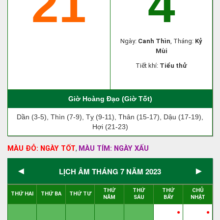
21
4
Ngày:
Canh Thìn
, Tháng:
Kỷ
Mùi
Tiết khí:
Tiểu thử
Giờ Hoàng Đạo (Giờ Tốt)
Dần (3-5), Thìn (7-9), Tỵ (9-11), Thân (15-17), Dậu (17-19),
Hợi (21-23)
MÀU ĐỎ: NGÀY TỐT
MÀU TÍM: NGÀY XẤU
,
◄
►
LỊCH ÂM THÁNG 7 NĂM 2023
THỨ
THỨ
THỨ
CHỦ
THỨ HAI
THỨ BA
THỨ TƯ
NĂM
SÁU
BẨY
NHẬT
●
●